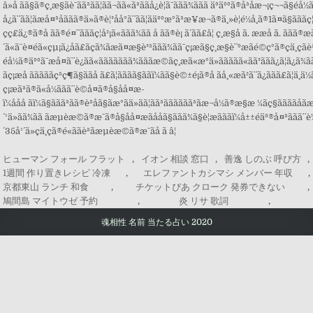
ヒューマン フォール フラット
,
イオン 相談 窓口
,
善逸 しのぶ 呼び方
,
1週間 作り置きレシピ 冷凍
,
エレファントカシマシ メンバー 年収
,
京都東山 ランチ 和食
,
チケットぴあ クローク 発券できない
,
鳩間島 マイトウゼ 予約
,
炎 リサ 歌詞
,
魂相性 名前 当たる占い 2020