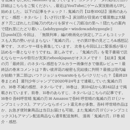
詳細はこちらをご覧ください。, 最近はYouTubeにゲーム実況動画もUPし
始めました。 以下の記事をチェック！. 鬼滅の刃【12巻100話】漫画のあら
すじ・感想・ネタバレ｜【いざ行け里へ】炭治郎が目覚めて蝶屋敷は大騒
ぎ？刃こぼれした日輪刀の代わりを探すべく刀鍛冶の里へ！隠たちの案内
で隠れ里にたどり着い … (adsbygoogle = window.adsbygoogle ||
[]).push({}); 今回は、「無限列車」編の映画化が決定しアニメもコミック
スも人気の勢いが止まらない『鬼滅の刃』、その第17巻の見どころ&感想記
事です。 スポンサー様を募集しています。 次巻も今回以上に緊張感が張り
詰める一冊となりそうですね。楽しみです。, 『鬼滅の刃』を電子書籍で読
むならセールや割引が充実のebookjapanがオススメです！ 【結末】鬼滅
の刃「最終回」のネタバレ感想をフルカラー画像付きで徹底レビュー！最
終話の巻末コメントは？青い彼岸花の秘密も完結後に判明？最後は現代編
が始動？第二部はいつ？ジョジョやnarutoをもろパクリだった？【最終23
巻まとめ】 週刊少年ジャンプで2020年24号まで連載していた鬼滅の刃
の、16巻 不滅の感想、ネタバレです。16巻は、第134話から第142話まで掲
載されています。前巻、15巻のあらすじ、ネタバレはこちらの記事です。
16巻© 吾峠呼世晴 鬼滅の刃 16 Amazonで吾峠 呼世晴の鬼滅の刃 17 (ジャ
ンプコミックス)。アマゾンならポイント還元本が多数。吾峠 呼世晴作品ほ
か、お急ぎ便対象商品は当日お届けも可能。また鬼滅の刃 17 (ジャンプコミ
ックス)もアマゾン配送商品なら通常配送無料。 漫画「鬼滅の刃」17巻 紹
介・感想.