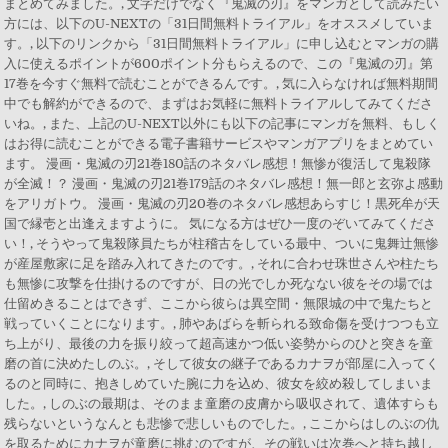
まとめてみました。, 文字だけでなく『鬼滅の刃』をマンガとして読みたい
方には、以下のU-NEXTの「31日間無料トライアル」をオススメしていま
す。, 以下のリンクから「31日間無料トライアル」に申し込むとマンガの購
入に使えるポイントが600ポイント分もらえるので、この『鬼滅の刃』第
17巻を今すぐ無料で読むことができるんです。, 気に入らなければ無料期間
中でも解約ができるので、まずはお気軽に無料トライアルしてみてくださ
いね。, また、上記のU-NEXT以外にも以下の記事にマンガを無料、もしく
はお得に読むことができる電子書籍サービスやマンガアプリをまとめてい
ます。 漫画・鬼滅の刃21巻180話のネタバレ感想！無惨が復活して鬼殺隊
が全滅！？ 漫画・鬼滅の刃21巻179話のネタバレ感想！無一郎と玄弥よ感動
をアリガトウ。 漫画・鬼滅の刃20巻のネタバレ感想あらすじ！黒死牟が天
国で縁壱と出逢えますように。 気になる方はぜひ一度のぞいてみてくださ
い！, そうやって鬼殺隊員たちが柱稽古をしている最中、ついに鬼舞辻無惨
が産屋敷家に足を踏み入れてきたのです。, それに合わせ珠世さんや柱たち
も無惨に攻撃を仕掛けるのですが、日の光でしか死なない彼をその場では
仕留めきることはできず、ここから彼らは異空間・無限城の中で鬼たちと
戦っていくことになります。, 肺やあばらを斬られる致命傷を受けつつも立
ち上がり、最後の力を振り絞って超高速かつ低い姿勢からのひと突きを童
磨の首に決めたしのぶ。, そして彼女の継子であるカナヲが部屋に入ってく
るのと同時に、抱きしめていた腕に力を込め、彼女を絞め殺してしまいま
した。, しのぶの最期は、そのまま童磨の皮膚から吸収されて、遺体すらも
残らないというなんとも悲惨で悲しいものでした。, ここからはしのぶの仇
を取るためにカナヲが童磨に挑むのですが、その戦いは次巻へと持ち越し