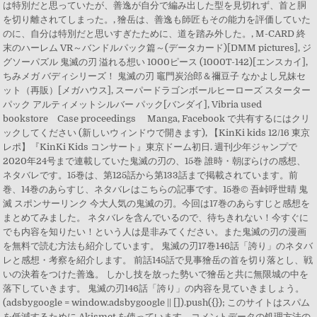
は特別だと思っていたが、善逸が自分で編み出した型を見切れず、首と胴
を切り離されてしまった。, 獪岳は、善逸も師匠もその能力を評価していた
のに、自分は特別だと思いすぎたために、道を踏み外した。, M-CARD 終
末のハーレム VR～バンドルパック篇～(データカード)[DMM pictures], ジ
グソーパズル 鬼滅の刃 溢れる想い 1000ピース (1000T-142)[エンスカイ],
ちみメガ バディシリーズ！ 鬼滅の刃 竈門炭治郎＆禰豆子 なかよし兄妹セ
ット（再販）[メガハウス], スーパードラゴンボールヒーローズ スターター
パック アルティメットシルバー パック[バンダイ], Vibria used
bookstore Case proceedings Manga, Facebook で共有するにはクリ
ックしてください (新しいウィンドウで開きます), 【KinKi kids 12/16 東京
レポ】『KinKi Kids コンサート』東京ドーム初日. 週刊少年ジャンプで
2020年24号まで連載していた鬼滅の刃の、15巻 誰時・朝ぼらけの感想、
ネタバレです。15巻は、第125話から第133話まで掲載されています。前
巻、14巻のあらすじ、ネタバレはこちらの記事です。15巻© 吾峠呼世晴 鬼
滅 スポンサーリンク 今大人気の鬼滅の刃。今回は17巻のあらすじと感想を
まとめてみました。 ネタバレを含んでいるので、待ちきれない！今すぐに
でも内容を知りたい！という人は是非みてください。また鬼滅の刃の漫画
を無料で読む方法も紹介しています。 鬼滅の刃17巻146話「誇り」のネタバ
レと感想・考察を紹介します。 前話145話で見事獪岳の首を切り落とし、戦
いの決着をつけた善逸。 しかし技を放った勢いで獪岳と共に無限城の中を
落下していきます。 鬼滅の刃146話「誇り」の内容を見ていきましょう。
(adsbygoogle = window.adsbygoogle || []).push({}); このサイトはスパム
を低減するために Akismet を使っています。コメントデータの処理方法の