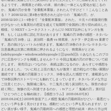
るようです。, 猗窩座との戦いの末、彼の身に一体どんな変化が起こるの
か。 鬼滅の刃が全巻『全量配本重版』されたんですけど！！こんなことあ
る！？ 2016/12/2に第4巻が発売されたばかりの 「鬼滅の刃」 が、
2016/12/20 に1～4巻全て 『全量配本重版』 された。 ※元々の初版発行数
が少なかった＆集英社の想定を超えて短期間で全国的に売り切れ続出した
模様。 U-NEXT＜ユーネクスト＞, さらにU-NEXT以外にもマンガを無
料、もしくはお得に読む方法があります！ 鬼滅の刃 18巻の感想・ネタバレ
「鬼滅の刃 18巻」は、炭治郎・義勇 vs 猗窩座、カナヲ・伊之助 vs 童磨で
す。息の抜けないバトルが続きます。鬼滅の刃 18巻のネタバレ※ネタバレ
注意義勇は次第に猗窩座に押されるようになり、猗窩座がとどめ
(adsbygoogle = window.adsbygoogle || []).push({}); ☆あなたもこのブロ
グに広告やリンクを掲載しませんか？☆ 今回は鬼滅の刃の17巻について紹
介します。 発売日はいつなのか、表紙は誰になるのか、あらすじや感想を
まとめました。 ついに柱と上弦の鬼たちが激突！ 総力戦なので熱い展開が
連続です！ 鬼滅の刃最新コミックス、18巻を読んだ感想です。連載派なの
で18巻以降のストーリーにも触れてしまっています。ネタバレダメな方は
ご注意ください。無限城に落ち、十二鬼月と戦う炭治郎たち。珠世の命が
続く間に、無惨の元へ到達できるのか。 ↓ tvアニメ『 鬼滅の刃 』第17話
「ひとつのことを極め抜け」【感想コラム】 2019.08.07(水)
2019.08.24(土) 2019年放送アニメ感想 鬼滅の刃最終回がひどい・最悪だっ
たという声を多く見かけますね。感動だったという声も見られますが、ひ
どい派が多い様子。鬼滅の刃最終回への感想と理想の結末・終わり方は何