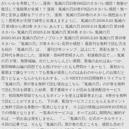
がいいかを考察してい … 漫画・鬼滅の刃21巻180話のネタバレ感想！無惨が
復活して鬼殺隊が全滅！？ 漫画・鬼滅の刃21巻179話のネタバレ感想！無一
郎と玄弥よ感動をアリガトウ。 漫画・鬼滅の刃20巻のネタバレ感想あらす
じ！黒死牟が天国で縁壱と出逢えますように。 鬼滅の刃 2018.9.25 鬼滅の
刃 第1巻から第11巻 ネタバレ あらすじ 鬼滅の刃 2019.3.14 鬼滅の刃 第14巻
ネタバレ 鬼滅の刃 2020.2.16 鬼滅の刃 第18巻 ネタバレ 鬼滅の刃
2020.10.24 鬼滅の刃のナノブロック 鬼滅の刃 2020.2.23 鬼滅の刃 第19巻
ネタバレ 『鬼滅の刃』17巻ネタバレ見所や感想！ 最新刊を無料で読む方法
を紹介 『鬼滅の刃』は、「週刊少年ジャンプ」誌上にて、異彩を放つ、大
正時代を舞台にした、漫画家・吾峠呼世晴さんの、初連載作品で … ↓ 鬼滅
の刃 17巻。無限城編。出だしからしんどい展開。善逸のあれはあいつか、
那田蜘蛛山編の回想でもも投げやがったもも野郎か！あーもう、最初から
最期まで嫌なヤツだ！でも善逸が成長したのはあれのやらかしのお陰だと
思うとなぁ～なんかもわもわする。 ↓, U-NEXTの31日間無料トライアルで
『鬼滅の刃』第17巻を無料で読む場合はこちら 『鬼滅の刃』の17巻を無料
で読む方法を調査した結果、電子書籍サイトが読める漫画配信サービス
で、初回無料登録でもらえるポイントを使えば最新巻または、6巻分を無料
で読むことができました。 下の表、配信サービスごとにもらえるポイント
と無料で読める巻数の一覧表になります。 ※上記の情報は2019年10月時点
での情報となります。 一覧表のサービスは、すべてお試し期間内に解約す
れば、一切お金は発生しません。 『 … 『鬼滅の刃』公式ポータルサイト,
今回の記事では、そんな『鬼滅の刃』第17巻の見どころを、感想も含めて