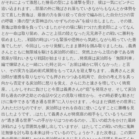
がそれによって激怒した獪岳の型による連撃を受け、彼は一気にピンチに
追い込まれます。, 部屋の外に飛ばされ落ちていきながらもなんとか体勢を
立て直した善逸は、最後の力を振り絞って自分で編み出した自分だけの雷
の呼吸・漆の型“火雷神ほのいかずちのかみ”を繰り出しました。, その後、
善逸は致命傷を負っていましたがその場に駆けつけた愈史郎によってなん
とか一命は取り留め、みごと上弦の陸となった元兄弟子との戦いに勝利を
収めました。, 戦闘の時はいつも緊張や恐怖から気絶しながら戦っていた善
逸でしたが、今回はしっかり覚醒したまま勝利を掴み取りましたね。, 義勇
さんとともに無限城を駆ける炭治郎の前に、突然上から上弦の参である猗
窩座が現れいきなり戦闘が始まりました。, 猗窩座は炭治郎を「無限列車」
編で煉獄さんと一緒にいた時と比べ「お前は確かに弱くなかった」と言
い、その実力を認め術式展開をもって2人を迎え撃ちます。, 義勇さんと炭
治郎が連携を取りながらでも押されつつある戦局で、自分の考え方を真っ
向から否定する炭治郎に怒りを覚え、さらに力と速さを増していく猗窩
座。, しかしそれに負けじと今度は義勇さんが“痣”を発現させ、そして炭治
郎も過去の伊之助との会話や父との見取り稽古から、その時必要な動きだ
けに集中できる“透き通る世界”に入りかけます。, 今はまだ偶然その世界に
入れただけなのですが、炭治郎はそれを自在に使いこなすことに勝機を見
出したようです。, はたして義勇さんが猗窩座の相手をしているうちに何
か“透き通る世界”への手がかりはつかめるのか。, 互いの総力をかけた最終
決戦のような雰囲気を醸し出していますが、はたしてこの戦いの先に鬼舞
辻無惨を討ち取る未来は待っているのでしょうか？, また次巻は、この第17
巻の最後に覚醒しかけた炭治郎がまさに主人公といった活躍を見せてくれ