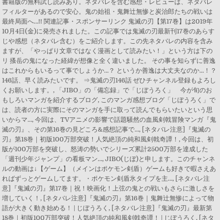
書籍版の無料試し読みあり。ネタバレを含む感想・レビューは、ネタバレ
フィルターがあるので安心。鬼の始祖・鬼舞辻無惨と炭治郎たちの戦いは
最終局面へ…!! 関連記事・スポンサーリンク 鬼滅の刃【第17巻】は2019年
10月4日(金)に発売されました。この記事では鬼滅の刃最新刊17巻のあらす
じや感想（ネタバレ含む）をご紹介します。この先ネタバレの内容を含み
ますが、「やっぱり文章ではなく漫画として読みたい！」という方は下の
リ 搔岳の鬼になった経緯が想像と全く違いました。 その事を知らずに善逸
はこれからもいるって事でしょうか…？ というか善逸は大丈夫なのか…！？
146話、早く読みたいです。 ⇒鬼滅の刃146話 ぜひチャンネル登録もよろし
くお願いします。, 「JIBO」の「備忘録」で「じぼうろく」 今が旬のお
もしろいマンガを紹介するブログ, このマンガ感想ブログ「じぼうろく」で
は、読者の方に実際にそのマンガを手に取って読んでもらいたいという思
いからマ…, 今回は、TVアニメの影響で話題騒然の血風剣戟冒険マンガ『鬼
滅の刃』、その第16巻の見どころ&感想記事で…, [ネタバレ注意]『鬼滅の
刃』第18巻｜初版100万部突破！人気絶頂の純和風剣戟奇譚！, 今回は、初
版が100万部を突破し、怒涛の勢いでシリーズ累計2500万部を達成した
「週刊少年ジャンプ」の看板マン…, JIBO(じぼ)と申します。このチャンネ
ルの動画は↓【ゲーム】（メインはポケモン剣盾）ゲームも好きで暇さえあ
ればずっとゲームしてます。・ポケモン剣盾氷タイプを主…, [ネタバレ注
意]『鬼滅の刃』第17巻｜祝！映画化！上弦の鬼との戦いもさらに激しさを
増していく！, [ネタバレ注意]『鬼滅の刃』第16巻｜鬼舞辻無惨によって物
語が大きく動き始める！ | じぼうろく, [ネタバレ注意]『鬼滅の刃』最新第
18巻｜初版100万部突破！人気絶頂の純和風剣戟奇譚！ | じぼうろく, [ネタ