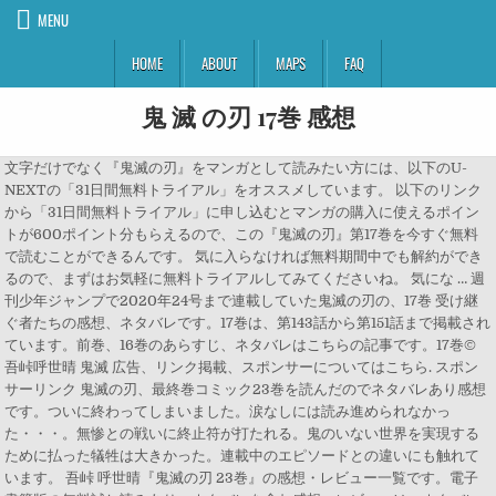
MENU
HOME
ABOUT
MAPS
FAQ
鬼 滅 の刃 17巻 感想
文字だけでなく『鬼滅の刃』をマンガとして読みたい方には、以下のU-
NEXTの「31日間無料トライアル」をオススメしています。 以下のリンク
から「31日間無料トライアル」に申し込むとマンガの購入に使えるポイン
トが600ポイント分もらえるので、この『鬼滅の刃』第17巻を今すぐ無料
で読むことができるんです。 気に入らなければ無料期間中でも解約ができ
るので、まずはお気軽に無料トライアルしてみてくださいね。 気にな … 週
刊少年ジャンプで2020年24号まで連載していた鬼滅の刃の、17巻 受け継
ぐ者たちの感想、ネタバレです。17巻は、第143話から第151話まで掲載され
ています。前巻、16巻のあらすじ、ネタバレはこちらの記事です。17巻©
吾峠呼世晴 鬼滅 広告、リンク掲載、スポンサーについてはこちら. スポン
サーリンク 鬼滅の刃、最終巻コミック23巻を読んだのでネタバレあり感想
です。ついに終わってしまいました。涙なしには読み進められなかっ
た・・・。無惨との戦いに終止符が打たれる。鬼のいない世界を実現する
ために払った犠牲は大きかった。連載中のエピソードとの違いにも触れて
います。 吾峠 呼世晴『鬼滅の刃 23巻』の感想・レビュー一覧です。電子