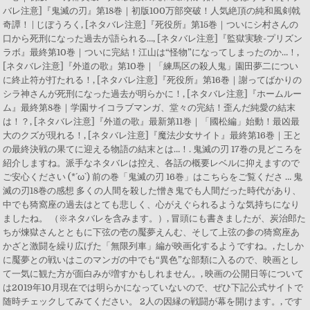
バレ注意]『鬼滅の刃』第18巻｜初版100万部突破！人気絶頂の純和風剣戟
奇譚！ | じぼうろく, [ネタバレ注意]『死役所』第15巻｜ついにシ村さんの
口から死刑になった過去が語られる…, [ネタバレ注意]『監獄実験-プリズン
ラボ』最終第10巻｜ついに完結！江山は“怪物”になってしまったのか…！,
[ネタバレ注意]『外道の歌』第10巻｜「練馬区の殺人鬼」園田夢二につい
に終止符が打たれる！, [ネタバレ注意]『死役所』第16巻｜謝ってばかりの
シラ神さんが死刑になった過去が明らかに！, [ネタバレ注意]『ホームルー
ム』最終第8巻｜学園サイコラブマンガ、堂々の完結！歪んだ純愛の結末
は！？, [ネタバレ注意]『外道の歌』最新第11巻｜「國松編」始動！最凶最
大のクズが現れる！, [ネタバレ注意]『魔法少女サイト』最終第16巻｜王と
の最終決戦の果てに迎える物語の結末とは…！. 鬼滅の刃 17巻の見どころを
紹介しますね。派手なネタバレは控え、各話の概要レベルに抑えますので
ご安心ください (*´ω`) 前の巻「鬼滅の刃 16巻」はこちらをご覧くださ … 鬼
滅の刃18巻の感想 多くの人間を殺した憎き鬼でも人間だった時代があり、
中でも猗窩座の過去はとても悲しく、心がえぐられるような気持ちになり
ましたね。 （※ネタバレを含みます。）, 冒頭にも書きましたが、炭治郎た
ちが煉獄さんとともに下弦の壱の魘夢えんむ、そして上弦の参の猗窩座あ
かざと激闘を繰り広げた「無限列車」編が映画化するようですね。, たしか
に魘夢との戦いはこのマンガの中でも“異色”な部類に入るので、映画とし
て一気に観た方が面白みが増すかもしれません。, 映画の公開日等について
は2019年10月現在では明らかになっていないので、ぜひ下記公式サイトで
随時チェックしてみてください。 2人の因縁の戦闘が幕を開けます。, です