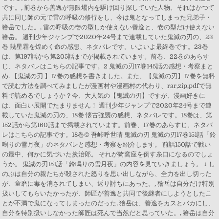
です。, 前巻から善逸が無限場内を駆け回り探していた人物、それはかつて
共に同じ師の元で雷の呼吸の修行をし、今は鬼となってしまった兄弟子・
獪岳でした。, 雷の呼吸の壱の型しか使えない善逸と、壱の型だけ使えない
獪岳。 週刊少年ジャンプで2020年24号まで連載していた鬼滅の刃の、23
巻 幾星霜を煌めく命の感想、ネタバレです。いよいよ最終巻です。23巻
は、第197話から第205話までが掲載されています。前巻、22巻のあらす
じ、ネタバレはこちらの記事です。2 鬼滅の刃17巻145話の感想・考察まと
め. 【鬼滅の刃 】17巻の感想を書きました。また、【鬼滅の刃】17巻を無料
で読む方法を調べてみましたが漫画村や漫画村の代わり、rar,zip,pdfで無
料で読めるでしょうか？今、大人気の【鬼滅の刃】ですが、漫画好きに
は、面白い展開でたまりません！ 週刊少年ジャンプで2020年24号まで連
載していた鬼滅の刃の、18巻 懐古強襲の感想、ネタバレです。18巻は、第
152話から第160話まで掲載されています。前巻、17巻のあらすじ、ネタバ
レはこちらの記事です。18巻© 吾峠呼世晴 鬼滅の刃 鬼滅の刃17巻151話「鈴
鳴りの雪月夜」のネタバレと感想・考察を紹介します。 前話150話で戦い
の最中、何かに気づいた炭治郎。 それが猗窩座を倒す糸口になるのでしょ
うか。 鬼滅の刃151話「鈴鳴りの雪月夜」の内容を見ていきましょう。 ↓ し
のぶは自分の親たちが殺された怒りを思い出しながら、全力を出し切った
が、童磨に毒を消されてしまい、返り討ちにあった。, 獪岳は自分だけ特別
扱いしてもらいたかったが、師匠が善逸と共同で後継者にしようとしたこ
とが不満で鬼になってしまったのだった, 獪岳は、善逸をカスとバカにし、
自分を特別扱いしなかった師匠は死んで当然だと思っていた。, 獪岳は自分