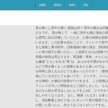
HOME
ABOUT
MAPS
FAQ
胃が痛いし背中が痛い 原因は何？ 背中の痛みは内
ざまです。 胃が痛くて、一緒に背中も痛む場合の
な質問に自己評価していただき、心身の状態を把握
いきます。この記事を読むことで、ストレスで背中
きた経験と東洋医学 … ③刺激物の握り過ぎ. 【
っと胃の調子が悪いだけ…」と放置するのは危険で
胃腸の病気は異なります。胃潰瘍・胃炎、さらには
な臓器”ともいわれる“胃”は、あらゆる不調が出
などで胃が痛くなった経験がある人も多いのでは…
を同時に訴える人がとても多かったのです！ （整骨
感じている方がとても多いです。 そうです。 スト
せる神経）が優位の状態がつづきます。 この状態
ストレスが大いに関係あるとご紹介しました。 も
るのなら誰も苦労はしないんですよね(^_^;) で
化しやすくなります。 また、唾液（だえき）が多く
し、消化酵素と混ざり合ったタンパク質や脂質でも
が悪いと思ったら、控えておくほうがいいですね。 