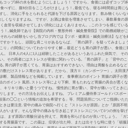
コップ1杯の水を飲むようにしましょう！ ですから、食後には必ずコップ1杯
食べずに、腹8分目をこころがけましょう！, 最低でも、寝る3時間前は胃に
すし、消化に手をとられると代謝を下げる原因となります。 飲み物くらいな
欲しくなりますよね。 ですが、お酒は食欲を増進させてしまい、暴飲暴食の
じく血管を収縮させてしまい消化にはよくありません。, この３つを感じてい
う！, 鍼灸師であり【病院の内科・整形外科・鍼灸整骨院】での勤務経験が
それらの経験をいかし当ブログ内では【ツボ・健康法・鍼灸治療法】などを紹
ですか？もし、頑固な肩こりがあるならば、「胃の調子」を疑ってみましょ
こり」の関係についてわかりやすく解 … 最近どうも胃の調子が悪い、食後に
ん。 日本人の4人に1人は経験したことがあるというありふれた病気で、 そ
い。その両者にはストレスが密接に関わっている, 「胃の調子」と「背中の
, 胃の調子が悪くても、胃薬はおすすめできない。理由は胃酸を止めるなど
の数だけストレス胃があります。だから、漢方Ⅱ（カンポーツー）。太田漢
診断、製品情報などを掲載しています。 食事療法のポイント 胃腸の調子が悪
療法のポイント 風邪､ストレス等により下痢、胃もたれなど胃腸の具合が悪く
ない、キリキリ痛いと憂うつですね。 慢性的に胃が重い、背中が痛いってとき
す。その方法をお伝えしますね。 プレミアム優待券ゴールドパスポートをプレゼント！,
最初の段落の◯◯という情報の追加を希望する」等、問題箇所についてご指摘いた
ときは要注意. 背中の痛みで病院へ行くと『ストレスが原因』とか『原因不
人がいます。そんな背中の痛みを引き起こすストレスについて5つの例を挙げ解
には、まず原因の胃酸分泌を抑えて、胃痛を和らげるのが良いでしょう。「ガ
る胃腸薬です。 この薬は、症状が出た時、または出そうな時に使う「頓服薬」
ても症状が改善しない場合は、服用を止めて医師又は薬剤師に相談してください