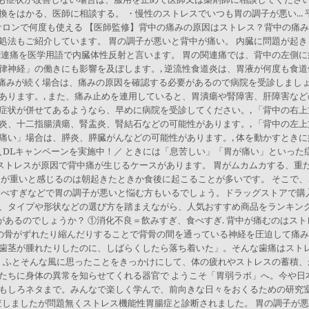
をはかる、医師に相談する。 ・慢性のストレスでいつも胃の調子が悪い… 平
サロンで何度も使える 【医師監修】背中の痛みの原因はストレス？背中の痛
処法もご紹介しています。 胃の調子が悪いと背中が痛い。 内臓に問題が起
連痛を医学用語で内臓体性反射と言います。 胃の関連痛では、背中の左側に痛
律神経」の働きにも影響を及ぼします。, 逆流性食道炎は、胃液が何度も食
ど痛みが続く場合は、痛みの原因を確認する必要があるので病院を受診しましょ
ります。, また、痛み止めを連用していると、胃潰瘍や腎障害、肝障害など
症状が併せてあるようなら、早めに病院を受診してください。, 「背中の右
炎、十二指腸潰瘍、腎盂炎、腎結石などの可能性があります。, 「背中の左
痛い」場合は、膵炎、膵臓がんなどの可能性があります。, 体を動かすとき
DLキャンペーンを実施中！／ ときには「息苦しい」「胃が痛い」といった症状
 ストレスが原因で背中痛が生じるケースがあります。 胃がムカムカする、
胃が重いと感じるのは朝起きたときか食後に起こることが多いです。 そこで
食べすぎなどで胃の調子が悪いと悩む方もいるでしょう。ドラッグストアで購
、タイプや形状などの選び方を踏まえながら、人気おすすめ商品をランキングと
があるのでしょうか？ ①消化不良＝飲みすぎ、食べすぎ. 背中が痛むのはスト
中の骨がずれたり縮んだりすることで背骨の間を通っている神経を圧迫して痛み
歯茎が腫れたりしたのに、しばらくしたら落ち着いた」。そんな歯痛はスト
。 ふとそんな風に思ったことをきっかけにして、体の疲れやストレスの蓄積、
たちに身体の異常を知らせてくれる器官で ようこそ「胃弱ラボ」へ。今や日
もしろネタまで。みんなで楽しく学んで、前向きな日々をおくるための研究室
査しましたが問題無くストレス機能性胃腸症と診断されました。 胃の調子が悪