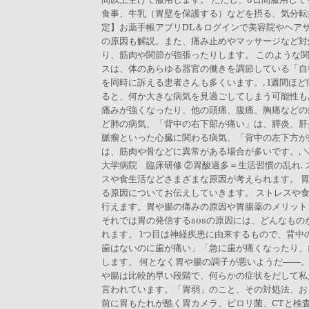
食事、牛乳（胃壁を保護する）などを摂る、気分転換
定】お薬手帳アプリDL＆ログインで美容院やヘア
の原因も解説。また、痛み止めやマッサージなど対
り、筋肉や関節が強張ったりします。 このような関
スは、体のあらゆる器官の働きを調節している「自
を同時に訴える患者さんも多くいます。, 1週間ほ
ると、何か大きな病気を見過ごしてしまう可能性もあ
痛みが強くなったり、他の頭痛、腹痛、胸痛などの
ど肺の病気、「背中の右下部が痛い」は、膵炎、肝
脈瘤といった心臓に関わる病気、「背中の左下方が
は、筋肉や骨などに異常がある場合が多いです。, ＼
大学病院 臨床研修 ②胃酸過多＝生活習慣の乱れ.
スや食生活などさまざまな原因が考えられます。 
る原因についてお伝えしていきます。 ストレスや
行えます。胃や腸の痛みの原因や胃腸薬のメリット
それでは胃の発信するsosの原因には、どんなもの
れます。 1つ目は神経疾患に由来するもので、背
歯はないのに歯が痛い」「急に歯が痛くなったり、
します。 何となく胃や腸の調子が悪いようだ――
や腸は比較的早い段階で、何らかの症状をだして私
言われています。「胃弱」のこと、その対処法、お
前に胃もたれが酷く胃カメラ、ピロリ菌、CTと検