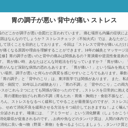
胃の調子が悪い 背中が痛い ストレス
臓のどこかが調子が悪い合図だと言われています。 痛む場所も内臓の症状に
原因はなんなのでしょうか？ ストレスチェック（不知火式）では、あなたがこ
して頂くことを目的としております。 今回は「ストレスで背中が痛いんだけ
が痛くなる原因や理由を理解することができます。14年の鍼灸とマッサージ
医師監修】胃の調子が悪いのと背中の痛みは関係あるの？胃潰瘍や逆流性食道炎
す。 胃が痛い時、あなたはどんな対処法を行なっていますか？「胃が痛い」
胃がんなど深刻な病気の恐れもあります。「胃が痛い！」という悩みを抱えてい
やすい場所。調子が悪いと何らかの異変を感じやすいところでもあります。暴
 「胃の調子」と「背中のこり」は、東洋医学では関係があります。 また、
院・病院で、10年以上の経験あり）, 「胃の不調」と「背中のこり」この
レスがこれら２つにとても関係が深かったのです。, ストレスを日常的に抱
は、胃の運動が妨げられ胃の不調（胃もたれ・胃痛・胸焼け・食欲不振など、、
ちろん、ストレスをなるべく緩和してやることが最善策なのですが、ストレス
すから、せめて消化不良を緩和させる方法を６つ紹介しておきますね！, よく噛
分泌されます。 唾液には、「 アミラーゼ 」 という消化酵素（しょうかこ
消化吸収が促進されるのです。, お肉や魚などのタンパク質は、人間の体内で
消化に良い食べ物（野菜・果物）を食べるようにしましょう。, タンパク質