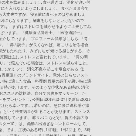
の水を飲みましょう！, 食べ過ぎは、消化が追い付
なにも入れないようにしましょう。 食べたまま寝て
ら大丈夫ですが、寝る前に食べるのはやめましょ
原因にもなりますし 解毒をしないといけないので、
る方は、まずはストレスを減らせるように工夫してみ
ございます。 「健康食品管理士」「医療通訳士」
介しています。 プロフィール詳細はこちら. 「背
う。「胃の調子」が良くなれば、肩こりも治る場合
胃がもたれたり、みぞおちが 焼ける感じがする、そ
の原因は主にストレスと言われています。 「胃の調
こり」で悩んでいる場合は、ストレスを減らすこと。
してかえって、消化不良を起こす場合がある. 仕
方胃腸薬Ⅱのブランドサイト。意外と知らないスト
い時に適した食品・料理例 胃腸の調子が悪い時に適
なる時があります。そのような症状がある時の､消化
におススメの対処法、自分でお腹をマッサージした
 公開日:2019-12-27 | 更新日:2021-
だけたら幸いです。, 若いのに、急に膝に違和感や痛
明』という検査結果が出ることがあります。ストレス
説しています。 ⑤タバコ などが、胃の不調の原
スター10」は、胃酸の出過ぎをコントロールして、
です。症状のある時に1回1錠、1日2回まで、8時
。 ・急激なストレスで「胃が痛む」…休息、暖かい