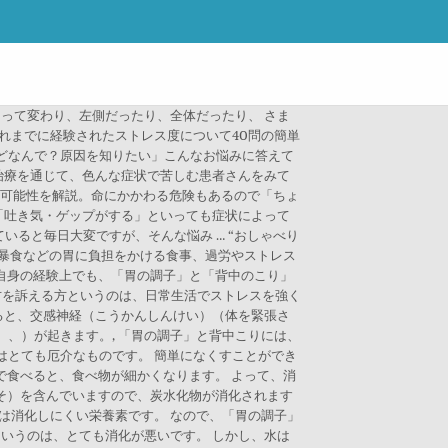
よって変わり、左側だったり、全体だったり、 さま
れまでに経験されたストレス度について40問の簡単
どなんで？原因を知りたい」こんなお悩みに答えて
治療を通じて、色んな症状で苦しむ患者さんをみて
の可能性を解説。命にかかわる危険もあるので「ちょ
「吐き気・ゲップがする」といっても症状によって
ると毎日大変ですが、そんな悩み … “おしゃべり
飲暴食などの胃に負担をかける食事、過労やストレス
私自身の経験上でも、「胃の調子」と「背中のこり」
両方を訴える方というのは、日常生活でストレスを強く
えると、交感神経（こうかんしんけい）（体を緊張さ
、）が起きます。, 「胃の調子」と背中こりには、
はとても厄介なものです。 簡単になくすことができ
んで食べると、食べ物が細かくなります。 よって、消
うそ）を含んでいますので、炭水化物が消化されます
は消化しにくい栄養素です。 なので、「胃の調子」
というのは、とても消化が悪いです。 しかし、水は