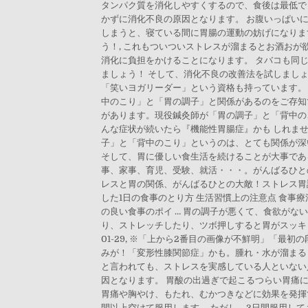
タンパク質を消化しやすくするので、食後は最低でも
かずに消化不良の原因となります。 お腹いっぱいに
しまうと、寝ている間に胃腸の運動の妨げになりま
う！, これもついついストレスが溜まるとお酒おが
消化に負担をかけることになります。 タバコも同
ましょう！ そして、消化不良の改善法を試しましょ
「笑いヨガリーダー」という資格も持っています。 
中のこり」と「胃の調子」と関係があるのをご存知
があります。現役鍼灸師が「胃の調子」と「背中の
んな症状が続いたら『機能性胃腸症』かも しれませ
子」と「背中のこり」というのは、とても関係が深
そして、胃に優しい食生活を続けることが大事である
事、家事、育児、受験、就活・・・。がんばるひと
レスと胃の関係、がんばるひとの大敵！ストレス胃
した1日の食事のとり方 生活習慣上の注意点 食事
の良い食事のポイ … 胃の調子が悪くて、食欲が
り、ストレッチしたり、ツボ押しすると胃がスッキリしま
01-29, ※「上から2番目の画像が不鮮明」「
みが！「変形性膝関節症」かも。腫れ・水が溜まる
と言われても、ストレスを実感している人といない
因となります。 胃酸の出過ぎで起こるつらい胃痛
胃痛や胸やけ、もたれ、むかつきなどに効果を発揮す
間以上空けて服用します。 ただし、3日間服用し