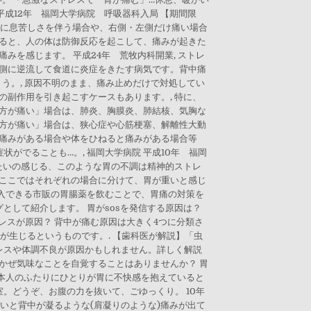
成12年 福岡大学病院 呼吸器科入局 【期間限
みに息苦しさを伴う場合や、右側・左側だけ痛い場合
きると、人の体は防御反応を起こして、痛みが起きた
みを感じます。 平成24年 荒牧内科開業, ストレ
道側に逆流して食道に炎症をきたす病気です。背中痛
う。, 原因不明のまま、痛み止めだけで対処してい
の副作用を引き起こすケースもあります。, 特に、
上方が痛い」場合は、肺炎、胸膜炎、肺結核、気胸な
上方が痛い」場合は、狭心症や心筋梗塞、解離性大動
に痛みがある場合や体をひねると痛みがある場合等
がでることも…。, 福岡大学病院 平成10年 福岡
重たいの感じる、このような胃の不調は精神的ストレ
、ここではそれぞれの場合に分けて、胃が重いと感じ
入できる市販の胃腸薬を飲むことで、胃痛の対策を
して紹介します。 胃がsosを発信する原因は？
レスが原因？ 背中が痛む原因は大きく4つに分類さ
が生じるというものです。. 【歯科医が解説】「虫
レスや体調不良が原因かもしれません。詳しく解説
かぜ気味なことを自覚することはありませんか？ 胃
本人のふたりにひとりが胃に不快感を抱えていると
。どうぞ、お腹の力を抜いて、ごゆっくり。 10年
いと背中が凝るような(肩凝りのような)痛みが出て