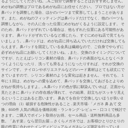
るようにしてくださいね。, A.ご自分で調整することはおすすめしません。
めがねの調整はプロであるめがね店にお任せください。 プロではない方が
鼻パッドを調整した場合、ほかのパーツまで変形してしまうことがありま
す。また、めがねのフィッティングは鼻パッドだけでなく、他のパーツも
調整しながら、その人に合った位置にめがねがくるように設定します。 そ
のため、鼻パッドがずれている場合は、他もずれた位置にある可能性があ
ります。 鼻パッドがずれているなど感じたら、すぐにめがね店で見てもら
いましょう。, 鼻パッドは、めがね店に持ち込んでいただければ交換しても
らえます。鼻パッドを固定している金具は繊細なので、ご自身でやらずに
必ずめがね店にお願いしてくださいね。, また、交換のタイミングについて
ですが、たとえばシリコン素材の場合、鼻パッドの表面がなんとなくベタ
つくようになったり、洗っても滑るようになったりすれば、それが交換の
サインです。 ナイロンやポリエステルなどのハード素材はとても頑丈にで
きていますので、シリコン素材のような変化は起きません。 それでも、１
年に１回は、めがねへの愛を込めて、鼻パッドを交換してあげるとよりめ
がねが長持ちしますよ。, A.鼻パッドの色が肌に馴染んでいれば、正面から
見たときに 鼻パッドの存在感が薄れて、その結果、顔立ちがスッキリ見え
るということはあると思います。 鼻あてを自分で交換しないほうが良い2
つの理由 （1）破損する危険性があること . 楽天市場-「メガネ 鼻 あて 交
換」650件 人気の商品を価格比較・ランキング･レビュー・口コミで検討で
きます。ご購入でポイント取得がお得。セール商品・送料無料商品も多
数。「あす楽」なら翌日お届 … さくらメガネでは、お客様ひとりひとりの
眼の性質に合わせたインディビジュアルメガネレンズ測定を行っていま