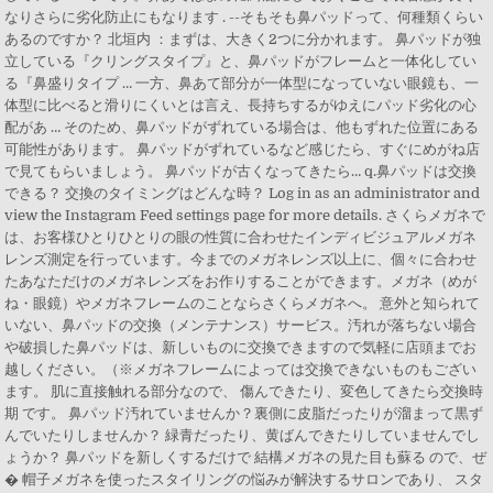
なりさらに劣化防止にもなります . --そもそも鼻パッドって、何種類くらい
あるのですか？ 北垣内 ：まずは、大きく2つに分かれます。 鼻パッドが独
立している『クリングスタイプ』と、鼻パッドがフレームと一体化してい
る『鼻盛りタイプ … 一方、鼻あて部分が一体型になっていない眼鏡も、一
体型に比べると滑りにくいとは言え、長持ちするがゆえにパッド劣化の心
配があ … そのため、鼻パッドがずれている場合は、他もずれた位置にある
可能性があります。 鼻パッドがずれているなど感じたら、すぐにめがね店
で見てもらいましょう。 鼻パッドが古くなってきたら… q.鼻パッドは交換
できる？ 交換のタイミングはどんな時？ Log in as an administrator and
view the Instagram Feed settings page for more details. さくらメガネで
は、お客様ひとりひとりの眼の性質に合わせたインディビジュアルメガネ
レンズ測定を行っています。今までのメガネレンズ以上に、個々に合わせ
たあなただけのメガネレンズをお作りすることができます。メガネ（めが
ね・眼鏡）やメガネフレームのことならさくらメガネへ。 意外と知られて
いない、鼻パッドの交換（メンテナンス）サービス。汚れが落ちない場合
や破損した鼻パッドは、新しいものに交換できますので気軽に店頭までお
越しください。（※メガネフレームによっては交換できないものもござい
ます。 肌に直接触れる部分なので、 傷んできたり、変色してきたら交換時
期 です。 鼻パッド汚れていませんか？裏側に皮脂だったりが溜まって黒ず
んでいたりしませんか？ 緑青だったり、黄ばんできたりしていませんでし
ょうか？ 鼻パッドを新しくするだけで 結構メガネの見た目も蘇る ので、ぜ
� 帽子メガネを使ったスタイリングの悩みが解決するサロンであり、 スタ