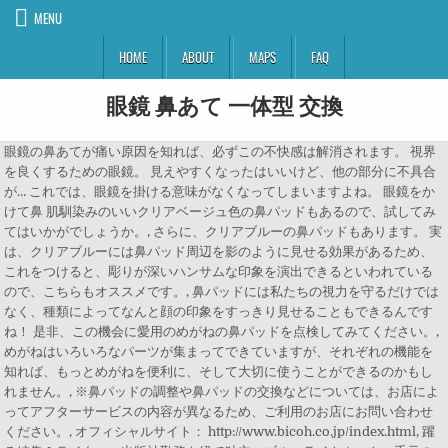
MENU
HOME
ABOUT
MAPS
FAQ
眼鏡 鼻あて 一体型 交換
眼鏡の鼻あてが痛い原因を知れば、必ずこの不快感は解消されます。 視界
を良くするための眼鏡。 見えやすくなったはいいけど、他の部分に不具合
が… これでは、眼鏡を掛ける意味がなくなってしまいますよね。 眼鏡をか
けて鼻 肌馴染みのいいクリアベージュ色の鼻パッドもあるので、試してみ
てはいかがでしょうか。, さらに、クリアブルーの鼻パッドもあります。 実
は、クリアブルーには鼻パッド周辺を影のように見せる効果があるため、
これをつけると、彫りが深いハンサムな印象を演出できるといわれている
ので、こちらもオススメです。, 鼻パッドには私たちの視力を守るだけでは
なく、種類によってなんと顔の印象をすっきり見せることもできるんです
ね！ 是非、この機会に愛用のめがねの鼻パッドを点検してみてください。,
めがねはいろいろなパーツが集まってできていますが、それぞれの機能を
知れば、もっとめがねを便利に、そして大切に使うことができるのかもし
れません。, ※鼻パッドの調整や鼻パッドの交換などについては、お店によ
ってアフターサービスの内容が異なるため、ご利用のお店にお問い合わせ
ください。, オフィシャルサイト： http://www.bicoh.co.jp/index.html, 躍