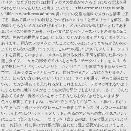
イリストなどプロの方には帽子メガネの提案ができるようになる方法を見
つけるサロンでありたいと考えています。, This error message is only
visible to WordPress admins. 鼻パッドの交換も無料でメガネを清潔に保
てる . 鼻あて鼻パッドの種類とそれぞれのメリットとデメリットを解説。鼻
が痛くならないメガネの選びポイント。メガネのズレ落ち防止としてある
鼻パッドの特徴をご紹介。汚れや変色になったノーズパッドの清潔に保つ
方法。鼻あての世界が奥深いだよね！ などがあるタイプとないタイプとが
あります。 両方のメガネをかけたことがない人にとってどちらが良いのか
よくわからないと思いますので、この2つの違いについてメリット、デメリ
ットを説明していきます。 メガネを掛ける女性の不満を解消した鼻パット
無しタイプ。こめかみ部分でメガネをとめる「チークパット」を採用。今
まで感じたことのないふんわりとしたかけごこちを体感できる新シリーズ
です。 上級テクニックといっても、自分でやることはなにもありません。
ただ、知らない方が多いというだけ（笑）, タイトル通り、鼻あて部分につ
いて。 たかが鼻あてと思われるかもしれませんが、 メガネがずれないよう
にするために地味ですがとっても大切な部分でもあります。, さて、そんな
鼻あてですが、普段メガネをかけてる方ならお気づきだと思いますが、
色々な形状してますよね。, その中でも 主なものは二つ。 ・鼻パッドがつ
いてるもの ・鼻パッドがフレームと一体化してるもの（セルフレームに多
い）, それぞれメリット・デメリットがあるのでどちらの方がオススメだと
はここでは言えません。 一つはっきり言えるのは、好みで選ぶというより
は、 お顔の、特に鼻の付け根の形に合わせて選ぶ必要があるということ。,
鼻パッドがフレームと一体化しているメガネだと、鼻の付け根が細い方は