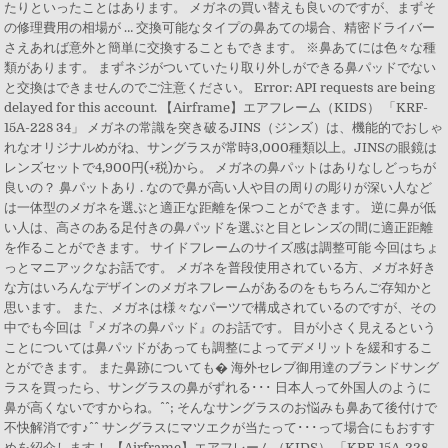
たりといったことはあります。 メガネの買い替えも良いのですが、まずそ
の修理費用の相場が … 交換可能なタイプの鼻あての場合、精密ドライバー
さえあれば意外と簡単に交換することもできます。 ※鼻あてには色々な種
類があります。 まずネジがついていたり取り外しができる鼻パッドでない
と交換はできませんのでご注意ください。 Error: API requests are being
delayed for this account. 【Airframe】エアフレーム（KIDS） 「KRF-
15A-228 34」 メガネの常識を突き破るJINS（ジンズ）は、機能的でおしゃ
れなオリジナルめがね、サングラスが常時3,000種類以上。JINSの眼鏡は
レンズセットで4,900円(+税)から。 メガネの鼻パットはありなしどっちが
良いの？ 鼻パットあり . なので鼻が高い人や目の周りの彫りが深い人など
は一体型のメガネを選ぶと適正な距離を保つことができます。 逆に鼻が低
い人は、高さのある足付きの鼻パッドを選ぶと目とレンズの間に適正距離
を作ることができます。 サイドフレームのサイズ感は調整可能 今回はちょ
っとマニアックなお話です。 メガネを普段使用されている方、メガネ好き
な方はいろんなデザインのメガネフレームがあるのをもちろんご存知かと
思います。 また、メガネは様々なパーツで構成されているのですが、その
中でも今回は『メガネの鼻パッド』のお話です。 目が小さく見えるという
ことについては鼻パッドがあっても調整によってデメリットを緩和するこ
とができます。 また鼻跡についても� 海外セレブ御用達のブランドサング
ラスを買ったら、サングラスの鼻がずれる･･･ 日本人って外国人のように
鼻が高くないですからね。^^; そんなサングラスのお悩みも鼻あて後付けで
不快解消です♪^^ サングラスにマツエクが当たって･･･って場合にもおすす
めを紹介します！ 【Airframe】エアフレーム（KIDS） 「KRF-15A-228