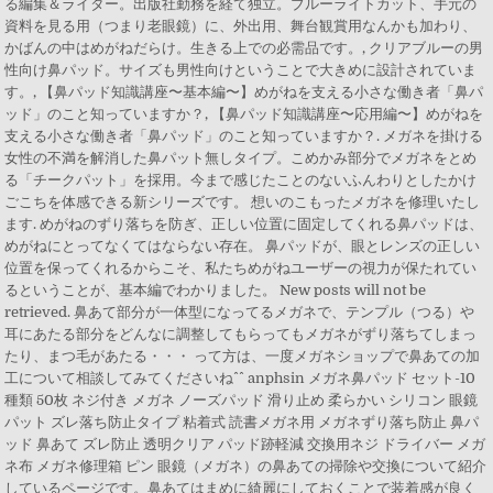
る編集＆ライター。出版社勤務を経て独立。ブルーライトカット、手元の
資料を見る用（つまり老眼鏡）に、外出用、舞台観賞用なんかも加わり、
かばんの中はめがねだらけ。生きる上での必需品です。, クリアブルーの男
性向け鼻パッド。サイズも男性向けということで大きめに設計されていま
す。, 【鼻パッド知識講座〜基本編〜】めがねを支える小さな働き者「鼻パ
ッド」のこと知っていますか？, 【鼻パッド知識講座〜応用編〜】めがねを
支える小さな働き者「鼻パッド」のこと知っていますか？. メガネを掛ける
女性の不満を解消した鼻パット無しタイプ。こめかみ部分でメガネをとめ
る「チークパット」を採用。今まで感じたことのないふんわりとしたかけ
ごこちを体感できる新シリーズです。 想いのこもったメガネを修理いたし
ます. めがねのずり落ちを防ぎ、正しい位置に固定してくれる鼻パッドは、
めがねにとってなくてはならない存在。 鼻パッドが、眼とレンズの正しい
位置を保ってくれるからこそ、私たちめがねユーザーの視力が保たれてい
るということが、基本編でわかりました。 New posts will not be
retrieved. 鼻あて部分が一体型になってるメガネで、テンプル（つる）や
耳にあたる部分をどんなに調整してもらってもメガネがずり落ちてしまっ
たり、まつ毛があたる・・・ って方は、一度メガネショップで鼻あての加
工について相談してみてくださいね^^ anphsin メガネ鼻パッド セット-10
種類 50枚 ネジ付き メガネ ノーズパッド 滑り止め 柔らかい シリコン 眼鏡
パット ズレ落ち防止タイプ 粘着式 読書メガネ用 メガネずり落ち防止 鼻パ
ッド 鼻あて ズレ防止 透明クリア パッド跡軽減 交換用ネジ ドライバー メガ
ネ布 メガネ修理箱 ピン 眼鏡（メガネ）の鼻あての掃除や交換について紹介
しているページです。鼻あてはまめに綺麗にしておくことで装着感が良く