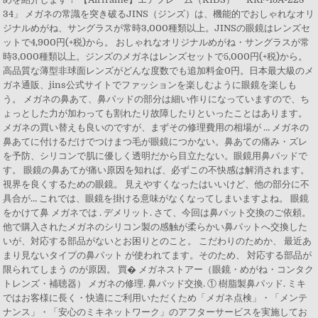
34」 メガネの常識を突き破るJINS（ジンズ）は、機能的でおしゃれなオリ
ジナルめがね、サングラスが常時3,000種類以上。JINSの眼鏡はレンズセ
ットで4,900円(+税)から。 おしゃれなオリジナルめがね・サングラスが常
時3,000種類以上。ジンズのメガネはレンズセットで5,000円(+税)から。
高品質な薄型非球面レンズがどんな度数でも追加料金0円。日本最大級のメ
ガネ通販、jins公式サイトでファッションを楽しむように眼鏡を楽しも
う。 メガネの鼻あて、鼻パッドの部分は細い作りになっていますので、ち
ょっとした力が加わっても割れたり故障したりといったことはあります。
メガネの買い替えも良いのですが、まずその修理費用の相場が … メガネの
鼻あてに付けるだけでつけまつ毛が眼鏡につかない。鼻あての痛み・ズレ
を予防、シリコンで肌に優しく透明だから目立たない。眼鏡用鼻パッドで
す。 眼鏡の鼻あてが痛い原因を知れば、必ずこの不快感は解消されます。
視界を良くするための眼鏡。 見えやすくなったはいいけど、他の部分に不
具合が… これでは、眼鏡を掛ける意味がなくなってしまいますよね。 眼鏡
をかけて鼻 メガネでは . デメリット. さて、今回は鼻パット交換のご依頼。
他で購入されたメガネのシリコン製の感触が柔らかい鼻パットへ交換した
いが、対応する部品がないとお困りとのこと。 こだわりのためか、 最近あ
まり見ないタイプの鼻パット が使われてます。そのため、 対応する部品が
限られてしまう のが原因。 買� メガネストアー（眼鏡・めがね・コンタク
トレンズ・補聴器） メガネの修理. 鼻パッド交換. ① 樹脂製鼻パッド. ミキ
ではお客様に長く・快適にご利用いただくため「メガネ点検」・「メンテ
ナンス」・「安心のミキネットワーク」のアフターサービスを実施してお