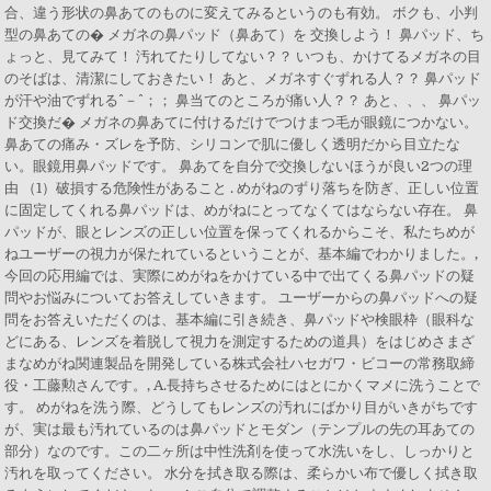
合、違う形状の鼻あてのものに変えてみるというのも有効。 ボクも、小判
型の鼻あての� メガネの鼻パッド（鼻あて）を 交換しよう！ 鼻パッド、ち
ょっと、見てみて！ 汚れてたりしてない？？ いつも、かけてるメガネの目
のそばは、清潔にしておきたい！ あと、メガネすぐずれる人？？ 鼻パッド
が汗や油でずれる^－^；； 鼻当てのところが痛い人？？ あと、、、 鼻パッ
ド交換だ� メガネの鼻あてに付けるだけでつけまつ毛が眼鏡につかない。
鼻あての痛み・ズレを予防、シリコンで肌に優しく透明だから目立たな
い。眼鏡用鼻パッドです。 鼻あてを自分で交換しないほうが良い2つの理
由 （1）破損する危険性があること . めがねのずり落ちを防ぎ、正しい位置
に固定してくれる鼻パッドは、めがねにとってなくてはならない存在。 鼻
パッドが、眼とレンズの正しい位置を保ってくれるからこそ、私たちめが
ねユーザーの視力が保たれているということが、基本編でわかりました。,
今回の応用編では、実際にめがねをかけている中で出てくる鼻パッドの疑
問やお悩みについてお答えしていきます。 ユーザーからの鼻パッドへの疑
問をお答えいただくのは、基本編に引き続き、鼻パッドや検眼枠（眼科な
どにある、レンズを着脱して視力を測定するための道具）をはじめさまざ
まなめがね関連製品を開発している株式会社ハセガワ・ビコーの常務取締
役・工藤勲さんです。, A.長持ちさせるためにはとにかくマメに洗うことで
す。 めがねを洗う際、どうしてもレンズの汚れにばかり目がいきがちです
が、実は最も汚れているのは鼻パッドとモダン（テンプルの先の耳あての
部分）なのです。この二ヶ所は中性洗剤を使って水洗いをし、しっかりと
汚れを取ってください。 水分を拭き取る際は、柔らかい布で優しく拭き取