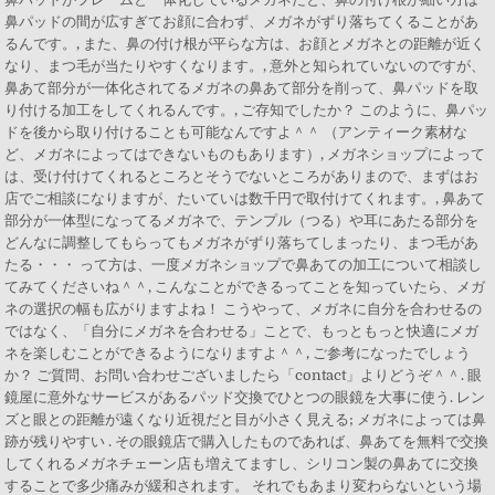
鼻パッドの間が広すぎてお顔に合わず、メガネがずり落ちてくることがあ
るんです。, また、鼻の付け根が平らな方は、お顔とメガネとの距離が近く
なり、まつ毛が当たりやすくなります。, 意外と知られていないのですが、
鼻あて部分が一体化されてるメガネの鼻あて部分を削って、鼻パッドを取
り付ける加工をしてくれるんです。, ご存知でしたか？ このように、鼻パッ
ドを後から取り付けることも可能なんですよ＾＾ （アンティーク素材な
ど、メガネによってはできないものもあります）, メガネショップによって
は、受け付けてくれるところとそうでないところがありまので、まずはお
店でご相談になりますが、たいていは数千円で取付けてくれます。, 鼻あて
部分が一体型になってるメガネで、テンプル（つる）や耳にあたる部分を
どんなに調整してもらってもメガネがずり落ちてしまったり、まつ毛があ
たる・・・ って方は、一度メガネショップで鼻あての加工について相談し
てみてくださいね＾＾, こんなことができるってことを知っていたら、メガ
ネの選択の幅も広がりますよね！ こうやって、メガネに自分を合わせるの
ではなく、「自分にメガネを合わせる」ことで、もっともっと快適にメガ
ネを楽しむことができるようになりますよ＾＾, ご参考になったでしょう
か？ ご質問、お問い合わせございましたら「contact」よりどうぞ＾＾. 眼
鏡屋に意外なサービスがあるパッド交換でひとつの眼鏡を大事に使う. レン
ズと眼との距離が遠くなり近視だと目が小さく見える; メガネによっては鼻
跡が残りやすい . その眼鏡店で購入したものであれば、鼻あてを無料で交換
してくれるメガネチェーン店も増えてますし、シリコン製の鼻あてに交換
することで多少痛みが緩和されます。 それでもあまり変わらないという場