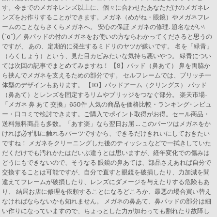
す。今までのメガネレンズ以上に、個々に合わせたあなただけのメガネレ
ンズをお作りすることができます。メガネ（めがね・眼鏡）やメガネフレ
ームのことならさくらメガネへ。 安心の保証 メガネの修理. 題名ながい\
(^o^)／ 鼻パッドの付のメガネをお使いの方ならわかってくださると思うの
ですが、 あの、定期的に発生するミドリのヤツが嫌いです。 名を「緑青」
（ろくしょう）という、見た目カビみたいな気持ち悪いやつ。 緑青につい
ては次回の記事でまとめてみますね！ 【9】パッド（鼻あて） 鼻を両脇か
ら挟んでメガネを支えるための部分です。 セルフレームでは、ブリッチ一
体型のデザインもあります。 【10】パッドアーム（クリングス） パッド
（鼻あて）とレンズを固定するリムやブリッジをつなぐ部分。 楽天市場-
「メガネ 鼻 あて 交換」650件 人気の商品を価格比較・ランキング･レビュ
ー・口コミで検討できます。ご購入でポイント取得がお得。セール商品・
送料無料商品も多数。「あす楽」なら翌日お届 … このパーツはメガネをか
ければ必ず肌に触れるパーツですから、できるだけきれいにしておきたい
ですね！ メガネをクリーニングした後のティッシュなどで一拭きしていた
だくだけでも汚れかたはだいぶ違うとは思いますが、経年変化での傷みは
どうにもできないので、そうなる 眼鏡の鼻あては、部品さえあれば自分で
交換することは可能ですが、自分で直すと眼鏡を破損したり、力加減を間
違えてフレームが破損したり、レンズにダメージを与えたりする危険もあ
り、 結局お店に修理を依頼することになるどころか、最悪の場合買い替え
なければならないかも知れません。 メガネの鼻あて、鼻パッドの部分は細
い作りになっていますので、ちょっとした力が加わっても割れたり故障し