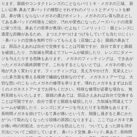
ります。眼鏡やコンタクトレンズのことならパリミキ・メガネの三城。 新
しい記事. 鼻あて鼻パッドの種類とそれぞれのメリットとデメリットを解
説。鼻が痛くならないメガネの選びポイント。メガネのズレ落ち防止とし
てある鼻パッドの特徴をご紹介。汚れや変色になったノーズパッドの清潔
に保つ方法。鼻あての世界が奥深いだよね！ 〇メリット〇 ・眼とレンズに
適度な距離があるため、 まつエクやつけまつげをしていても当たりにくい
・鼻パットの交換を無料で行ってもらえる（店舗による） 眼鏡の鼻あて
は、部品さえあれば自分で交換することは可能ですが、自分で直すと眼鏡
を破損したり、力加減を間違えてフレームが破損したり、レンズにダメー
ジを与えたりする危険もあります。 メガネのフィッティングは、できあが
ったメガネの最終調整です。これをするとしないとでは、メガネの使い心
地が大きく変わります。フィッティングは、見え方やかけ方、見栄えとい
った多方面を整える複雑で繊細な技術なのです。 メガネストアーでは、大
切な想いのこもったメガネの修理を承ります。壊れたメガネをまずはお近
くのメガネストアーまでお持ちください。特殊な修理が必要な場合も、無
料見積もりいたします。 眼鏡の鼻あては、部品さえあれば自分で交換する
ことは可能ですが、自分で直すと眼鏡を破損したり、力加減を間違えてフ
レームが破損したり、レンズにダメージを与えたりする危険もあります。
長時間メガネを掛けているて鼻が痛いという方、我慢し過ぎると鼻にかた
がついて取れなくなったり頭痛の原因になりますよ。 ここではメガネで鼻
が痛い時の対処法、かたがつくのを防止したり、ついてしまった跡を消す
方法についてご紹介しています。 鼻パッド交換. 鼻パッド; 鼻あて . 長時間