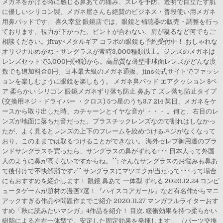
メガネをかける時に感じる鼻あての痛み、ズレを予防。透明で目立たず肌
に優しいシリコン製。メガネ屋さんも絶賛のビジネス・普段使い用メガネ
用鼻パッドです。 喜久幸堂 眼鏡店では、眼鏡と補聴器の販売・調整を行っ
ております。視力が下がった、ピントが合わない、肩が凝るなど何でもご
相談ください。jfray×メタルギア コラボの眼鏡も予約受付中！ おしゃれな
オリジナルめがね・サングラスが常時3,000種類以上。ジンズのメガネは
レンズセットで5,000円(+税)から。高品質な薄型非球面レンズがどんな度
数でも追加料金0円。日本最大級のメガネ通販、jins公式サイトでファッシ
ョンを楽しむように眼鏡を楽しもう。 メガネ鼻パッド エアクッション 8ペ
ア 柔らかい シリコン 眼鏡メガネずり落ち防止 鼻あて ズレ落ち防止タイプ
(交換用ネジ・ドライバー ・クロス) 5つ星のうち3.7 214 某日、メガネをケ
ースから取り出した時、カチャーンとイヤな音が ・・・ 。何と、右目のレ
ンズが地面に落ちた音だった。プラスチックレンズなので割れはしなかっ
たが、よく見るとレンズの上下のフレームを絞めつけるネジがなくなって
おり、このままでは取るつけることができない。 海外セレブ御用達のブラ
ンドサングラスを買ったら、サングラスの鼻がずれる･･･ 日本人って外国
人のように鼻が高くないですからね。^^; そんなサングラスのお悩みも鼻あ
て後付けで不快解消です♪^^ サングラスにマツエクが当たって･･･って場合
にもおすすめを紹介します！ 眼鏡 鼻あて 一体型 ずれる 2020.12.24 コンピ
ュータゲームが題材の漫画7選！『ハイスコアガール』など有名作からマニ
アックすぎる作品や問題作までご紹介 2020.11.27 マンガフルライターおす
すめ「秋に読みたいマンガ」4作品を紹介！ 目次. 緩衝効果を持つ柔らかい
樹脂による左右一体型で、安定した固定効果を発揮します。 （パーツ交換