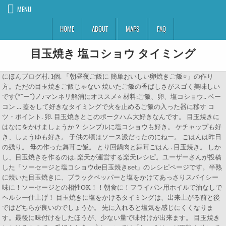
MENU
HOME
ABOUT
MAPS
FAQ
目玉焼き 塩コショウ タイミング
にほんブログ村. 1個. 「朝昼夜ご飯に 簡単おいしい卵焼きご飯⭐」の作り
方。ただの目玉焼きご飯じゃない 焼いたご飯の香ばしさがスゴく美味しい
です(*^ー^)ノ♪マンネリ解消にオススメ⭐ 材料:ご飯、卵、塩コショウ.. ベー
コン ... 蓋をして好きなタイミングで火を止めるご飯の入った器に移す コ
ツ・ポイント. 卵. 目玉焼きとこのポークハム大好きなんです。 目玉焼きに
はなにをかけましょうか？ シンプルに塩コショウも好き。 ケチャップも好
き、しょうゆも好き。 子供の頃はソース派だったのにねー。 ごはんは昨日
の残り。 母の作った舞茸ご飯。 とり回鍋肉と舞茸ごはん . 目玉焼き。 しか
し、目玉焼きを作るのは. 楽天が運営する楽天レシピ。ユーザーさんが投稿
した「ソーセージと塩コショウde目玉焼きset」のレシピページです。半熟
に焼いた目玉焼きに、ブラックペッパーと塩をかけてあっさりスパイシー
味に！ソーセージとの相性OK！！朝食に！フライパン用ホイルで油なしで
ヘルシー仕上げ！ 目玉焼きに塩をかけるタイミングは、出来上がる前と後
ではどちらが良いのでしょうか。 先に入れると塩気を感じにくくなりま
す。最後に味付けをしたほうが、少ない量で味付けが出来ます。 目玉焼き