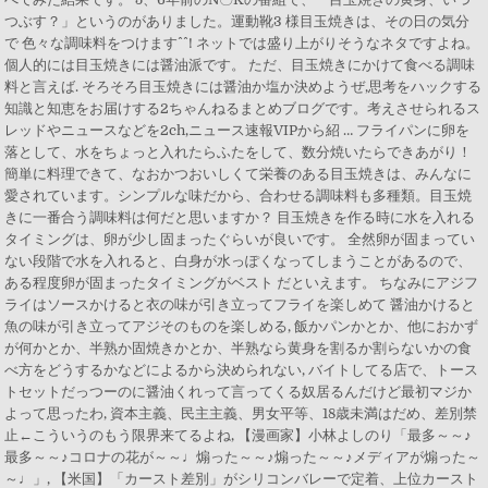
つぶす？」というのがありました。運動靴3 様目玉焼きは、その日の気分
で 色々な調味料をつけます^^! ネットでは盛り上がりそうなネタですよね。
個人的には目玉焼きには醤油派です。 ただ、目玉焼きにかけて食べる調味
料と言えば. そろそろ目玉焼きには醤油か塩か決めようぜ,思考をハックする
知識と知恵をお届けする2ちゃんねるまとめブログです。考えさせられるス
レッドやニュースなどを2ch,ニュース速報VIPから紹 … フライパンに卵を
落として、水をちょっと入れたらふたをして、数分焼いたらできあがり！
簡単に料理できて、なおかつおいしくて栄養のある目玉焼きは、みんなに
愛されています。シンプルな味だから、合わせる調味料も多種類。目玉焼
きに一番合う調味料は何だと思いますか？ 目玉焼きを作る時に水を入れる
タイミングは、卵が少し固まったぐらいが良いです。 全然卵が固まってい
ない段階で水を入れると、白身が水っぽくなってしまうことがあるので、
ある程度卵が固まったタイミングがベスト だといえます。 ちなみにアジフ
ライはソースかけると衣の味が引き立ってフライを楽しめて 醤油かけると
魚の味が引き立ってアジそのものを楽しめる, 飯かパンかとか、他におかず
が何かとか、半熟か固焼きかとか、半熟なら黄身を割るか割らないかの食
べ方をどうするかなどによるから決められない, バイトしてる店で、トース
トセットだっつーのに醤油くれって言ってくる奴居るんだけど最初マジか
よって思ったわ, 資本主義、民主主義、男女平等、18歳未満はだめ、差別禁
止←こういうのもう限界来てるよね, 【漫画家】小林よしのり「最多～～♪
最多～～♪コロナの花が～～♩煽った～～♪煽った～～♪メディアが煽った～
～♩」, 【米国】「カースト差別」がシリコンバレーで定着、上位カースト