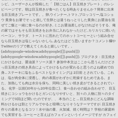
シピ。ユーザーさんが投稿した「【朝ごはん】目玉焼きプレート」のレシ
ピページです。朝は目玉焼きが食べたくなる時ありませんか？簡単に出来
る目玉焼きプレートです。。卵,ウインナー,トマト,ブロッコリー,塩コショ
ウ 黄身をお箸でそっと崩して生卵とは違うねっとりした黄身にお醤油を混
ぜてご飯と一緒に食べるのが好き, ミニお醤油差しがなければそうする、俺
の家ではそもそも目玉焼きをお弁当に入れなかったけど, カリカリに焼いた
ベーコン、サラダ、トーストに煎れたてのホットコーヒーという組み合せ
なら目玉焼きは塩じゃないかしら, あなたはどう思いますか？コメント欄や
Twitterのリプで教えてくれると嬉しいです。,
(adsbygoogle=window.adsbygoogle||[]).push({})
(adsbygoogle=window.adsbygoogle||[]).push({}). ブログネタ：目玉焼き
にかけるのは、醤油派？ソース派？ 参加中本文はここから思うんだけどさ
っ目玉焼きの焼き具合によってかけるものが変わると思うのよね硬めで白
身… ステーキに塩をふるベストなタイミングは 2日前 とされている。これ
は、塩が肉全体に浸透し、肉の表面がわずかに乾燥するためである。ま
た、加熱しても肉は水分を保ち、同時に美しい焼き皮ができるとされてい
る。 化学 - 以前(10年から20年位昔に)、食べ合わせの組み合わせで、 目玉
焼きにコショウをかけるとガンになりやすいと、別々の 人物に別々のタイ
ミングで3回ほど聞いたのですが、、 本当のこと … 目玉焼きにどんな調味
料かけるかは割とリアルでやると喧嘩になりそうなテーマですが. 目玉焼き
作りの基本となるコツ！水や油の量、火加減、焼く時間は？ 学校の家庭科
でも実習する. コーヒーと言えばカフェインというイメージですが カフェイ