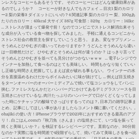
ンレスなコーヒーもあるそうです。 そのコーヒーにはどんな健康効果があ
るのでしょうか？ コーヒーが好きな人でもカフェイ ... 目次1 梨のカロリ
ー2 梨の栄養3 ダイエットにいいの？4 関連記事 梨のカロリー 梨、100gあ
たりのカロリー：43kcal 大サイズ 387g 可食部：329g カロリー：141kc
... ストレスが溜まって爆発寸前！ なのでコンビニでストレス解消出来そう
な成分が入っている食べ物を探してみました。 手軽に通えるコンビニから
ストレス社会の救世主を探すしていこうと思う。 まあ、変なサプリメン ...
そうめんとひやむぎの違いってわかりますか？ うどんとそうめんなら違い
は一目瞭然だけど、ひやむぎとそうめんは何が違うのか？ はっきり言って
そうめんとひやむぎを並べても見分けがつかないｗｗｗ ... 電子レンジでウ
インナーを加熱して食べるのはとても美味しい。 時間もかなり短くていい
し正確な時間さえ把握してしまえば皮が破れる事もない。 ウインナーの水
分を直接温めるわけだからボイルみたいに味が抜けてし ... 例えば目玉焼き
をターンオーバーのオーバーミディアムで焼いて塩コショウをしてパンに
挟む, ファミレスなんかだとハンバーグにかけてあるデミグラスソースを目
玉焼きにかけているな, 肉汁たっぷりのハンバーグで口がくどくなってしま
った時にケチャップの酸味でさっぱりするってのは？, 日本刀の雑学記事ま
とめ、記事にしてほしい事がありましたらコメント欄に書いてください。,
ohajiki の使い方！iPhoneブラウザで2021年におすすめできる最高のアプ
リ！. 白ごはん.comの『秋刀魚（さんま）の塩焼きにて、いつ塩を振って
焼くと美味しいか？』を検証するレシピページです。直前なのか、30分前
なのか？実際に塩を時間差で4段階ずらして、焼いてみて美味しさを食べ比
べてみた結果です。 5、6年前のN〇Kの番組で、「目玉焼きの黄身、いつ