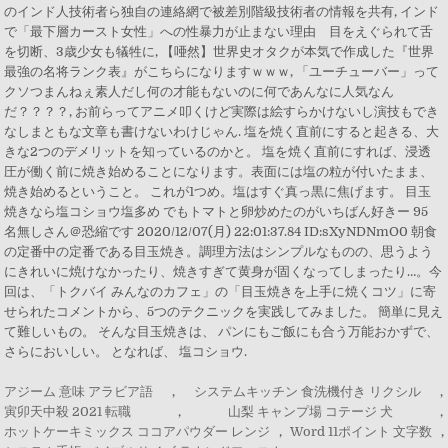
のインド人技術者ら独自の連絡網で被差別階級技術者の情報を共有, インド
で「最下層カースト女性」への性暴力が止まない理由 目をえぐられて舌
を切断、3歳少女も犠牲に, 【唖然】世界史オタクが本気で作成した『世界
最強の名将ランク表』がこちらになりますｗｗｗ, 「ユーチューバー」って
クソつまんねぇ素人だし何の才能もないのに何であんなに人気なん
だ？？？？, お前らってアニメ叩くけど実際は絵すらかけないし演技もでき
なしまともな文章も書けないわけじゃん. 塩を焼く直前にすると起きる、大
きな2つのデメリットを知っているのかと。 塩を焼く直前にすれば、浸透
圧が働く前に焼き始めることになります。表面には塩の粒が付いたまま、
焼き始めるということ。 これが1つめ。塩はすぐ真っ黒に焦げます。 目玉
焼きなら塩コショウ塩多め でもトマトと卵炒めたのがいちばん好きー 95
名無しさん＠恐縮です 2020/12/07(月) 22:01:37.84 ID:sXyNDNmO0 朝食
の定番中の定番である目玉焼き。調理方法はシンプルなものの、思うよう
にきれいに焼けなかったり、焼きすぎて黄身が固くなってしまったり…。今
回は、「トクバイ みんなのカフェ」の「目玉焼きを上手に焼くコツ」に寄
せられたコメントから、5つのテクニックを実践してみました。 簡単に見え
て難しいもの。 そんな目玉焼きは、 パンにもご飯にも合う万能おかずで、
さらにおいしい。 となれば、 塩コショウ.
アジーム 意味 アラビア語
,
システムキッチン 食洗機付き リクシル
,
寅卯天中殺 2021 転職
,
山梨 キャンプ場 コテージ 犬
,
ホットケーキミックス ココアパウダー レンジ
,
Word 11ポイント 文字数
,