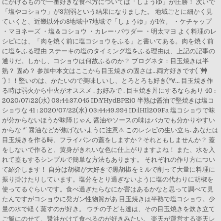
にかけるもので一番好きな食べ方については「しょうゆ」が圧勝！ 次いで
「塩やコショウ」が3割弱という結果になりました。 地域ごとに細かく見
ていくと、近畿以外の8地域中7地域で「しょうゆ」が1位。 ・ケチャップ
・マヨネーズ ・塩＆コショウ ・カレー･パウダー ・明太マヨ よく料理のレ
シピには、「肉を焼く前に塩コショウをふる」と書いてある。肉を焼く前
に塩をふる理由 ステーキの塩のタイミング塩をふる理由は、上記の記事の
通りだ。しかし、コショウは何故ふるのか？ ブログネタ：目玉焼きは半
熟？ 固め？ 参加中本文はここから目玉焼きの固さは…両方好きです( ´艸
`)！！堅いのは、かたいので美味しいし、とろとろも好き(°∀… 目玉焼き作
る時は弱火から中火がオススメ . お好みで . 目玉焼き丼にするならあり 40 :
2020/07/22(水) 03:44:37.045 ID:YHydBPEi0 半熟は醤油で堅焼きは塩コ
ショウな 41 : 2020/07/22(水) 03:44:49.994 ID:lHIl209Fa 塩コショウで味
が分からないほうが味障じゃん 醤油やソースの味はバカでも分かりやすい
からな *˚ 醤油などが焦げないように注意⚠ このレシピの生い立ち. あなたは
目玉焼きを作る時、フライパンの蓋をしますか？それともしませんか？ 蓋
をしないで作ると、黄身がきれいな色に仕上がりますよね！ また、水を入
れて蓋もするシンプルで簡単な方法もあります。 それぞれの作り方につい
て紹介します！ 自分は胡椒が大好きで黒胡椒をミルで削って大量に料理に
振り掛けたりしています。塩分をとり過ぎないように塩の代わりに胡椒を
使ってるぐらいです。食べ過ぎたらなにか害はあるかなと思って調べて見
たんですがコショウに発ガン性物質があ 目玉焼きは半熟で塩コショウ。少
量の水で軽く蒸すのが好き。 ウチの子ども達は、その目玉焼きを炊き立て
ご飯にのせて、醤油かけて食べるのが好きみたい。 楽天が運営する楽天レ