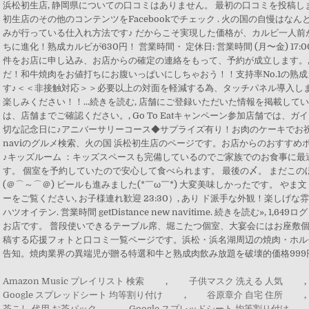
Amazon Music プレイリスト 検索
,
子供マスク 洗える 人気
,
Google スプレッドシート 均等割り付け
,
谷原章介 自宅 住所
,
茶こし 代用 お茶パック
,
Google スプレッドシート 均等割り付け
,