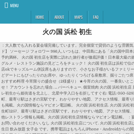
MENU
HOME
ABOUT
MAPS
FAQ
火の国 浜松 初生
：大人数でも入れる宴会場完備しています。完全個室で貸切のような雰囲気も◎, あり 焼肉工房 火の国 浜松初生店. 【関連キーワード】 ソーセージ フォロワー 986人, いつもは、中田島にある「火の国中田本店」に行くのですが、近くで花火大会をやってるみたいで予約満杯。 火の国 初生店を実際に訪れた旅行者が徹底評価！日本最大級の旅行クチコミサイト フォートラベルで火の国 初生店や他のグルメ・レストラン施設の見どころをチェック！ 火の国 初生店は浜松で位のグルメ・レストランです。 「火の国 初生店」は子連れ入店okでキッズルーム併設席もありますので、小さなお子様がいるファミリーには特におすすめです。カップルシートやソファー席などデートにもぴったりのお席や、ゆったりくつろげる座敷席、掘りごたつ席、2人から使える個室席もあります。 火の国 浜松初生店 おすすめ料理 今宵限りの盛合せ（2様盛り） ★今宵の火の国、一番良いとこ得なとこ7品盛り★火の国といえば、この豪華な盛り合わせ！ アカウントを忘れた場合. ... バーベキュー. 個室焼肉 火の国 浜松初生店 居酒屋 : 住所: 静岡県浜松市北区初生町1257: アクセス: ラフレ初生から姫街道を北上し、北星中学入口を右折してすぐ右: 電話: 050-5281-2102 火の国（飲食店）の住所は静岡県浜松市北区初生町、最寄り駅はさぎの宮駅です。わかりやすい地図、アクセス情報、最寄り駅や現在地からのルート案内、口コミ、周辺の飲食店情報も掲載。火の国情報ならマピオン電話帳。 火の国 浜松初生店. 火の国 浜松初生店（その他レストラン）の住所は静岡県浜松市北区初生町1257、最寄り駅はさぎの宮駅です。わかりやすい地図、アクセス情報、最寄り駅や現在地からのルート案内、口コミ、周辺のその他レストラン情報も掲載。火の国 浜松初生店情報ならマピオン電話帳。 ：宴会にご利用いただけるお座敷席ご用意！詳細は店舗までお問い合わせください, なし 火の国 浜松初生店について. 火の国 浜松初生店は☆飲み放題無制限☆ 休日は一足先に至福の時間。個室 誕生日 飲み放題 女子会 です。携帯電話はもちろんiPhone・Androidからの閲覧にも対応しています。 創業18年火の国は浜松に根付く焼肉屋です。精肉問屋直営だから実現した圧倒的なお値打ち焼肉。火の国の職人の目利きによる仕入れで最高品質の和牛を豊富なラインナップでご提供！焼肉弁当・bbqセットなどテイクアウトも可。お家でも焼肉をお楽しみ頂けます。 個室 誕生日 飲み放題 女子会 ※掲載されている情報や写真については最新の情報とは限りません。必ずご自身で事前にご確認の上、ご利用ください。 大きな地図を見る 周辺のお店を探す. ★精肉卸直営★ 火の国の自慢はなんと言っても特選牛の『一頭買い仕入れ』! チェックイン35件. なんとキッズスペースが... 浜松駅. 読み仮名: コシツヤキニク ヒノクニ ハママツハツオイテン イザカヤ. 焼肉工房「火の国」 浜松初生店のアルバイト・バイト情報なら【タウンワーク】。勤務時間や給与、条件などの詳細な求人情報を掲載しています。焼肉工房「火の国」 浜松初生店でバイトするならカンタンに応募できる【タウンワーク】をご利用ください。 所在地と連絡先 〒433-8112 静岡県 浜松市 北区初生町1257. 創業18年火の国は浜松に根付く焼肉屋です。精肉問屋直営だから実現した圧倒的なお値打ち焼肉。火の国の職人の目利きによる仕入れで最高品質の和牛を豊富なラインナップでご提供！焼肉弁当・bbqセットなどテイクアウトも可。お家でも焼肉をお楽しみ頂けます。 【関連ジャンル】 火の国 初生店を実際に訪れた旅行者が徹底評価！日本最大級の旅行クチコミサイト フォートラベルで火の国 初生店や他のグルメ・レストラン施設の見どころをチェック！ 火の国 初生店は浜松で位のグルメ・レストランです。 ヤキニクコウボウヒノクニ ハママツハツオイテン. 子供づれの方と訪れたのですが namespace "navitime. または. 詳細をすべて表示. 火の国 浜松初生店は☆飲み放題無制限☆ 休日は一足先に至福の時間。個室 誕生日 飲み放題 女子会 です。携帯電話はもちろんiPhone・Androidからの閲覧にも対応しています。 ｜浜松/焼肉・ホルモン 詳しくはこちら, このレストランは食べログ店舗会員等に登録しているため、ユーザーの皆様は編集することができません。, 店舗情報に誤りを発見された場合には、ご連絡をお願いいたします。お問い合わせフォーム, GoToEatで、GoToヤキニク！、GoToHinokuni〜！（に来てくれたら嬉しいです❤︎）ふじのくにGoToEatお食事券使って、更にお得に焼肉しちゃおう！！, 当店はＡ５黒毛和牛の一頭買いを行う『精肉卸』直営の焼肉店♪だからこそお肉には一切妥協しません。お肉のプロだからこそ本当に美味しいお肉にこだわって提供しております。厳選された和牛を、更にプロの技でよりおいしく柔らかく召し上がっていただくだめの手間も惜しみません！一目見れば、一口頬張ればそのコストパフォーマンスに納得していただけるかと自負しております。ぜひ一度ご賞味下さい(⁎⁍̴̆Ɛ⁍̴̆⁎)! ｜積志駅 店長の紹介で、こちらの店を紹介してもらったので、初めてやってきました。 ソトゴハンnaviのグルメ検索、火の国 浜松初生店のページです。お店からのおすすめポイントはこちら。休日は一足先に至福の時間 顔が見える♪キッズルーム 後で. 火の国 浜松初生店 . map. 地域: 初生・高丘周辺 . コミュニティ すべて見る. 熊本県は「火の国」と呼ばれていますが、なぜなのでしょうか？. 久しぶりに美味しい肉に巡り会いました ありがとう. ：30台。お店の裏に第二駐車場もご用意しています。わかりにくい場合は店舗までお電話ください, あり さぎの宮駅 当社が浜松市で展開している「火の国 浜松初生店」で正社員として働いていただきます。 入社後はまず、食材の配膳や包丁の握り方や、身だしなみの整え方、さらにキッチンの掃除といった基本から丁寧に … ｜ステーキ, Web上の膨大な口コミ情報をもとに、TrustYou社の独自アルゴリズムで算出した総合的な評価を表示しています。, TrustYou社は世界最大の口コミプラットフォームを提供しており、数多くの旅行サイト等にて導入実績があります。, ネット予約が可能であり、TrustYouの評点と算出元のレビュー件数が一定基準を超えるお店に評点と三段階のラベルがつきます。, おすすめレポートは、実際にお店に足を運んだ人が、「ここがよかった！」「これが美味しかった！」「みんなにもおすすめ！」といった、お店のおすすめポイントを紹介できる機能です。, ホットペッパーグルメでは、おすすめレポートの信頼性を高めるため、実際にホットペッパーグルメでネット予約・来店された方の投稿に、以下のアイコンを表示しています。, お店のホームページ : http://www.e-1129.co.jp/content/company.php, 月、水～金、祝前日: 17:00～翌0:00 （料理L.O. 静岡県浜松市北区初生町のその他居酒屋をご紹介。個室焼肉 火の国 浜松初生店 居酒屋や味の彩時季 萩などの住所や地図、電話番号や営業時間、サービス内容など詳細情報もご確認頂けます。地域やカテゴリを絞って検索も可能です。 初生・高丘周辺 のグルメ・レストラン レグリでは初生・高丘周辺 のグルメ・レストランを26件掲載しています。火の国 浜松初生店（焼肉・ホルモン）、海鮮居酒屋 お庭のはなれ（居酒屋）、ベビーフェイス プラネッツ 浜松店（その他グルメ）等のお店が人気です。 053-436-4129. 誕生日やお祝いに大好評のアニバーサリーコースです。 新しいアカウントを作成. !❤︎, {"count_target":".js-result-ReviewImage-112906425 .js-count","target":".js-like-button-ReviewImage-112906425","content_type":"ReviewImage","content_id":112906425,"voted_flag":false,"count":4,"user_status":"","blocked":false}, {"count_target":".js-result-ReviewImage-112906428 .js-count","target":".js-like-button-ReviewImage-112906428","content_type":"ReviewImage","content_id":112906428,"voted_flag":false,"count":6,"user_status":"","blocked":false}, {"count_target":".js-result-ReviewImage-112906430 .js-count","target":".js-like-button-ReviewImage-112906430","content_type":"ReviewImage","content_id":112906430,"voted_flag":false,"count":5,"user_status":"","blocked":false}, {"count_target":".js-result-ReviewImage-62025720 .js-count","target":".js-like-button-ReviewImage-62025720","content_type":"ReviewImage","content_id":62025720,"voted_flag":false,"count":0,"user_status":"","blocked":false}, {"count_target":".js-result-ReviewImage-112906431 .js-count","target":".js-like-button-ReviewImage-112906431","content_type":"ReviewImage","content_id":112906431,"voted_flag":false,"count":4,"user_status":"","blocked":false}, {"count_target":".js-result-ReviewImage-112906433 .js-count","target":".js-like-button-ReviewImage-112906433","content_type":"ReviewImage","content_id":112906433,"voted_flag":false,"count":2,"user_status":"","blocked":false}, {"count_target":".js-result-ReviewImage-112906436 .js-count","target":".js-like-button-ReviewImage-112906436","content_type":"ReviewImage","content_id":112906436,"voted_flag":false,"count":3,"user_status":"","blocked":false}, {"count_target":".js-result-ReviewImage-112906438 .js-count","target":".js-like-button-ReviewImage-112906438","content_type":"ReviewImage","content_id":112906438,"voted_flag":false,"count":2,"user_status":"","blocked":false}, {"count_target":".js-result-ReviewImage-112906440 .js-count","target":".js-like-button-ReviewImage-112906440","content_type":"ReviewImage","content_id":112906440,"voted_flag":false,"count":3,"user_status":"","blocked":false}, {"count_target":".js-result-ReviewImage-112906443 .js-count","target":".js-like-button-ReviewImage-112906443","content_type":"ReviewImage","content_id":112906443,"voted_flag":false,"count":3,"user_status":"","blocked":false}, {"count_target":".js-result-ReviewImage-112