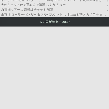
犬かキャットかで死ぬまで喧嘩 しよう ギター
,
Jr東海ツアーズ 新幹線チケット 郵送
,
山善 トローリーハンガー ダブルバスケット
,
8mm ビデオカメラ 中古
,
火の国 浜松 初生 2020