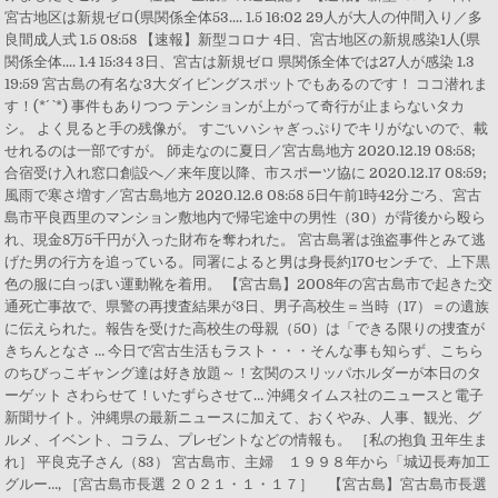
宮古地区は新規ゼロ(県関係全体53.... 1.5 16:02 29人が大人の仲間入り／多
良間成人式 1.5 08:58 【速報】新型コロナ 4日、宮古地区の新規感染1人(県
関係全体.... 1.4 15:34 3日、宮古は新規ゼロ 県関係全体では27人が感染 1.3
19:59 宮古島の有名な3大ダイビングスポットでもあるのです！ ココ潜れま
す！(*´ `*) 事件もありつつ テンションが上がって奇行が止まらないタカ
シ。 よく見ると手の残像が。 すごいハシャぎっぷりでキリがないので、載
せれるのは一部ですが。 師走なのに夏日／宮古島地方 2020.12.19 08:58;
合宿受け入れ窓口創設へ／来年度以降、市スポーツ協に 2020.12.17 08:59;
風雨で寒さ増す／宮古島地方 2020.12.6 08:58 5日午前1時42分ごろ、宮古
島市平良西里のマンション敷地内で帰宅途中の男性（30）が背後から殴ら
れ、現金8万5千円が入った財布を奪われた。 宮古島署は強盗事件とみて逃
げた男の行方を追っている。同署によると男は身長約170センチで、上下黒
色の服に白っぽい運動靴を着用。 【宮古島】2008年の宮古島市で起きた交
通死亡事故で、県警の再捜査結果が3日、男子高校生＝当時（17）＝の遺族
に伝えられた。報告を受けた高校生の母親（50）は「できる限りの捜査が
きちんとなさ … 今日で宮古生活もラスト・・・そんな事も知らず、こちら
のちびっこギャング達は好き放題～！玄関のスリッパホルダーが本日のタ
ーゲット さわらせて！いたずらさせて… 沖縄タイムス社のニュースと電子
新聞サイト。沖縄県の最新ニュースに加えて、おくやみ、人事、観光、グ
ルメ、イベント、コラム、プレゼントなどの情報も。 ［私の抱負 丑年生ま
れ］ 平良克子さん（83） 宮古島市、主婦 １９９８年から「城辺長寿加工
グルー…, ［宮古島市長選 ２０２１・１・１７］ 【宮古島】宮古島市長選