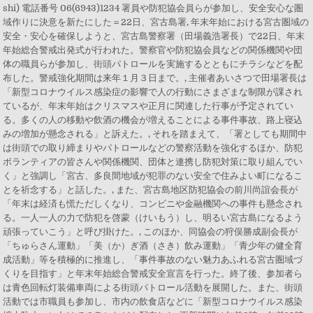
shi) 電話番号 06(6943)1234 署員や防犯協会員らが参加し、安全安心な圏
域作りに決意を新たにした＝22日、宮古島署, 年末年始における宮古圏域の
安全・安心を確保しようと、宮古島警察署（田場義浩署長）で22日、年末
年始総合警戒出発式が行われた。警察官や防犯協会員などの関係機関や団
体の職員らが参加し、街頭パトロールを実施するとともにチラシなどを配
布した。警戒強化期間は来年１月３日まで。, 主催者あいさつで田場署長は
「新型コロナウイルス感染症の影響で人の行動にさまざまな制限が課され
ているが、年末年始はクリスマスや正月に関連した行事が予定されてい
る。多くの人の移動や飲酒の機会が増えることによる事件事故、路上寝込
みの増加が懸念される」と訴えた。, それを踏まえて、「署としても期間中
は街頭での取り締まりやパトロールなどの警察活動を強化するほか、防犯
ボランティアの皆さんや関係機関、団体と連携し防犯対策に取り組んでい
く」と強調し「宮古、多良間地域が犯罪のない安全で住みよい町になるこ
とを祈念する」と話した。, また、宮古島地区防犯協会の前川尚誼会長が
「年末は経済も慌ただしくなり、コンビニや金融機関への事件も懸念され
る。一人一人の力で防犯を啓蒙（けいもう）し、明るい宮古島になるよう
頑張っていこう」と呼び掛けた。, このほか、同協会の狩俣勝成副会長が
「ちゅらさん運動」「美（か）ぎ酒（さき）飲み運動」「青少年の健全育
成活動」等を積極的に推進し、「事件事故のない魅力あふれる宮古圏域づ
くりを目指す」と年末年始総合警戒安全宣言を行った。終了後、参加者ら
は青色回転灯装備車両による街頭パトロール活動を展開した。また、街頭
活動では市職員も参加し、市内の飲食店などに「新型コロナウイルス感染