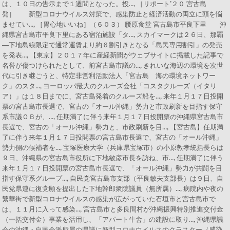
は、１０日の告示まで１週間となった。投…, ［リポート’２０ 宮古島
発］ 新型コロナウイルス対策で、感染防止と経済活動の両立に頭を悩
ませてい…, ［胃心地いいね］（６０３） 腰原食堂 宮古島市平良下里 沖
縄県宮古島市平良下里にある宿泊施設「タ…, スカイマークは２６日、那覇
―下地島線限定で通常運賃より約６割引きとなる「島民専用割引」の発売
を発表…, 【東京】２０１７年に産経新聞がウェブサイトに掲載した記事で
名誉が傷つけられたとして、前宮古島市議の…, きれいな海辺の環境を次世
代に引き継ごうと、特定非営利活動法人「宮古島 海の環境ネットワー
ク」のスタ…, ヨーロッパ最大のクルーズ会社「コスタクルーズ（イタリ
ア）」は１８日までに、宮古島発着のクルーズ船を…, 来年１月１７日投開
票の宮古島市長選で、宮古の「オール沖縄」勢力と市政刷新を目指す保守
系市議ＯＢが、…, 任期満了に伴う来年１月１７日投開票の沖縄県宮古島市
長選で、宮古の「オール沖縄」勢力と、市政刷新を目…, 【宮古島】任期満
了に伴う来年１月１７日投開票の宮古島市長選で、宮古の「オール沖縄」
勢力側の候補者を…, 宝塚医療大学（兵庫県宝塚市）の小原教孝統括長らは
９日、沖縄県の宮古島市役所に下地敏彦市長を訪ね、市…, 任期満了に伴う
来年１月１７日投開票の宮古島市長選で、「オール沖縄」勢力が共闘を目
指す保守系グループ…, 自民党宮古島市支部（平良敏夫支部長）は９日、自
民党県連に復党願を提出した下地幹郎衆院議員（無所属）…, 病院内や夜の
繁華街で新型コロナウイルスの感染が広がっていた石垣市と宮古島市で
は、１１月に入って感染…, 宮古島市と多良間村が沖縄振興特別推進交付金
（一括交付金）事業を活用し、「アパート牛舎」の建設に取り…, 沖縄県議
会の沖縄・自民会派所属の県議に新型コロナウイルスのクラスター（感染