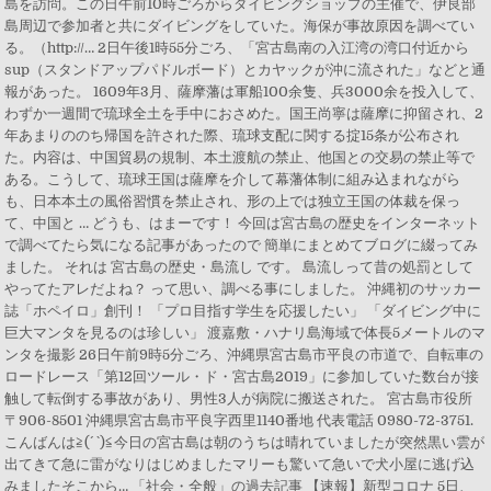
島を訪問。この日午前10時ごろからダイビングショップの主催で、伊良部
島周辺で参加者と共にダイビングをしていた。海保が事故原因を調べてい
る。（http://… 2日午後1時55分ごろ、「宮古島南の入江湾の湾口付近から
sup（スタンドアップパドルボード）とカヤックが沖に流された」などと通
報があった。 1609年3月、薩摩藩は軍船100余隻、兵3000余を投入して、
わずか一週間で琉球全土を手中におさめた。国王尚寧は薩摩に抑留され、2
年あまりののち帰国を許された際、琉球支配に関する掟15条が公布され
た。内容は、中国貿易の規制、本土渡航の禁止、他国との交易の禁止等で
ある。こうして、琉球王国は薩摩を介して幕藩体制に組み込まれながら
も、日本本土の風俗習慣を禁止され、形の上では独立王国の体裁を保っ
て、中国と … どうも、はまーです！ 今回は宮古島の歴史をインターネット
で調べてたら気になる記事があったので 簡単にまとめてブログに綴ってみ
ました。 それは 宮古島の歴史・島流し です。 島流しって昔の処罰として
やってたアレだよね？ って思い、調べる事にしました。 沖縄初のサッカー
誌「ホペイロ」創刊！ 「プロ目指す学生を応援したい」 「ダイビング中に
巨大マンタを見るのは珍しい」 渡嘉敷・ハナリ島海域で体長5メートルのマ
ンタを撮影 26日午前9時5分ごろ、沖縄県宮古島市平良の市道で、自転車の
ロードレース「第12回ツール・ド・宮古島2019」に参加していた数台が接
触して転倒する事故があり、男性3人が病院に搬送された。 宮古島市役所
〒906-8501 沖縄県宮古島市平良字西里1140番地 代表電話 0980-72-3751.
こんばんは≧(´ `)≦今日の宮古島は朝のうちは晴れていましたが突然黒い雲が
出てきて急に雷がなりはじめましたマリーも驚いて急いで犬小屋に逃げ込
みましたそこから… 「社会・全般」の過去記事 【速報】新型コロナ 5日、