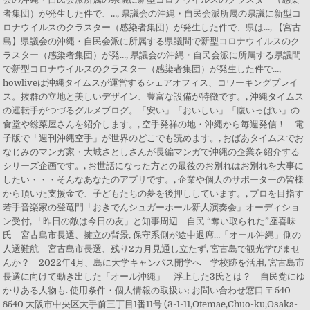
者集団）が発生した件で、…, 県議会の沖縄・自民会派所属の県議に新型コ
ロナウイルスのクラスター（感染者集団）が発生した件で、県は…, 【宮古
島】県議会の沖縄・自民会派に所属する県議間で新型コロナウイルスのク
ラスター（感染者集団）が発…, 県議会の沖縄・自民会派に所属する県議間
で新型コロナウイルスのクラスター（感染者集団）が発生した件で…,
howliveは沖縄タイムスが運営するシェアオフィス、コワーキングプレイ
ス。抜群の立地と美しいデザイン、豊富な設備が特徴です。, 沖縄タイムス
の運転手がつづるグルメブログ。「安い」「おいしい」「腹いっぱい」の
食堂や総菜屋さんを紹介します。, 空手発祥の地・沖縄から毎週発信！ 電
子版で「週刊沖縄空手」が世界のどこでも読めます。, おばあタイムスでお
なじみのマンガ家・大城さとしさんが長編マンガで沖縄の企業を紹介する
シリーズ企画です。, お世話になった方との最後のお別れはお別れを大事に
したい・・・そんなあなたのアプリです。, 企業や個人のサポーターの皆様
から頂いた支援金で、子どもたちの夢を後押ししています。, プロを目指す
若手音楽家の登竜門「おきでんシュガーホール新人演奏会」オーディショ
ン受付, 「昨日の敵は今日の友」と知事周辺 自民 “奪い取られた”座喜味
氏 宮古島市長選、擁立の背景, 保守系側が途中退席…「オール沖縄」側の
人選難航 宮古島市長選、残り2カ月見通し立たず, 宮古島で観光学びませ
んか？ 2022年4月、島に大学キャンパス開学へ 学校跡を活用, 宮古島市
長選に向けて動き出した「オール沖縄」 浮上した3氏とは？ 自民党にゆ
かりある人物も. 使用条件・個人情報の取扱い; お問い合わせ窓口 〒540-
8540 大阪市中央区大手前三丁目1番11号 (3-1-11,Otemae,Chuo-ku,Osaka-