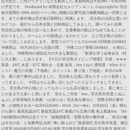
拡大防止」に向けてチラシなどを配布した, 更新時間は午前9時～午前10時
の予定です。 Produced by 有限会社セルリアンネット, Copyright by 宮古
毎日新聞社 1999-2021 ページ内に掲載の記事写真の無断掲載は一切禁じま
す。全ての著作権は宮古毎日新聞社に帰属します。. 宮古島の治安は悪いの
かどうか、統計から日本全国と比較検証してみました。調べてみた結果、
刑法犯は他の地域と比べると多めで、交通事故の数は少なめであることが
分かりました。ホームレスや痴漢はいるのかどうか、など宮古島の治安に
ついて詳しくお伝えします。 新型コロナウイルス(covid-19)情報 (508kb)
沖縄県は、10月26日から当面の間、「沖縄コロナ警報 (508kb) 」を発出し
ました。 沖縄県内の感染拡大の大きな要因は、「飲酒を伴う会食会合（特
に大人数）」にあります。 【今日の宮古島ダイビング情報】 天候：☀️☀️☀️
気温：28℃ 水温：27℃ 風向き：北東 波高：2mうねり 透明度：30m ポイ
ント1：魔王の宮殿（下地島） ポイント2：通り池（下地島） 本日の2本
目、通り池で事件は起きました。 宮古島も北風に変わりすっかり肌寒くな
ってきました。 今回はそんな寒い日にもぴったりなランチをしてきまし
た。 宮古島の中心地にとってもホットなお店が誕生しました。 夜に来たこ
とがある方も多いと思います。 皆さんご存知「mo… 宮古島市長選 にぬふ
ぁぶしが座喜味氏を推薦. （お知らせ）宮古島を舞台に「窓際太郎の事件
簿」が放映されるー12月6日18:00～19:54（bsーtbs） 11月20日（金）晴れ
のち曇り 最高気温28℃ 最低気温24℃ 南風のち北東の風 海上風速6m 「BS-
TBS開局20周年記念ドラマ「税務調査官・窓際太郎の事件簿 … 「昨日の敵
は今日の友」と知事周辺 自民 “奪い取られた”座喜味氏 宮古島市長選、擁立
の背景 2020年11月19日 07:40 有料 宮古島市長選挙2021 宮古島市 来年1月