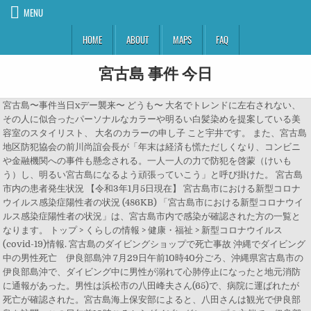
MENU
HOME
ABOUT
MAPS
FAQ
宮古島 事件 今日
宮古島〜事件当日xデー襲来〜 どうも〜 大名でトレンドに左右されない、
その人に似合ったパーソナルなカラーや明るい白髪染めを提案している美
容室のスタイリスト、 大名のカラーの申し子 こと宇井です。 また、宮古島
地区防犯協会の前川尚誼会長が「年末は経済も慌ただしくなり、コンビニ
や金融機関への事件も懸念される。一人一人の力で防犯を啓蒙（けいも
う）し、明るい宮古島になるよう頑張っていこう」と呼び掛けた。 宮古島
市内の患者発生状況 【令和3年1月5日現在】 宮古島市における新型コロナ
ウイルス感染症陽性者の状況 (486KB) 「宮古島市における新型コロナウイ
ルス感染症陽性者の状況」は、宮古島市内で感染が確認された方の一覧と
なります。 トップ > くらしの情報 > 健康・福祉 > 新型コロナウイルス
(covid-19)情報. 宮古島のダイビングショップで死亡事故 沖縄でダイビング
中の男性死亡 伊良部島沖 7月29日午前10時40分ごろ、沖縄県宮古島市の
伊良部島沖で、ダイビング中に男性が溺れて心肺停止になったと地元消防
に通報があった。男性は浜松市の八田峰夫さん(65)で、病院に運ばれたが
死亡が確認された。宮古島海上保安部によると、八田さんは観光で伊良部