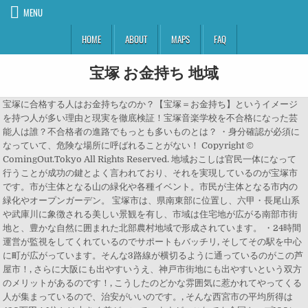
MENU
HOME
ABOUT
MAPS
FAQ
宝塚 お金持ち 地域
宝塚に合格する人はお金持ちなのか？【宝塚＝お金持ち】というイメージ
を持つ人が多い理由と現実を徹底検証！宝塚音楽学校を不合格になった芸
能人は誰？不合格者の進路でもっとも多いものとは？ ・身分確認が必須に
なっていて、危険な場所に呼ばれることがない！ Copyright ©
ComingOut.Tokyo All Rights Reserved. 地域おこしは官民一体になって
行うことが成功の鍵とよく言われており、それを実現しているのが宝塚市
です。市が主体となる山の緑化や各種イベント。市民が主体となる市内の
緑化やオープンガーデン。 宝塚市は、県南東部に位置し、六甲・長尾山系
や武庫川に象徴される美しい景観を有し、市域は住宅地が広がる南部市街
地と、豊かな自然に囲まれた北部農村地域で形成されています。 ・24時間
運営が監視をしてくれているのでサポートもバッチリ, そしてその駅を中心
に町が広がっています。そんな3路線が横切るように通っているのがこの芦
屋市！, さらに大阪にも出やすいうえ、神戸市街地にも出やすいという双方
のメリットがあるのです！, こうしたのどかな雰囲気に惹かれてやってくる
人が集まっているので、治安がいいのです。, そんな西宮市の平均所得は