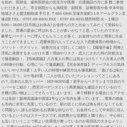
を始め、医師会、歯科医師会の先生方や医療・介護施設の方に多 数ご参加
いただきました。市立病院からも病院長、副院長、診療部長や各 年末年始
地域ささえ愛活動助成 手引き. 〒665-0845 宝塚市栄町1-1-9 アールグラン宝
塚2階 TEL：0797-69-6305 FAX：0797-69-6315 開所時間 火～土曜日
9:00～18:00 (日月祝はお休み) お金持ちの方と出会ってみたくて登録をし
ました。普通の宴会に呼ばれることが多いかな？と思っていたのですが、
豪華なパーティーに呼んでもらうことが多く、お金持ちの方と簡単に出会
うことができました！, 恋愛体質の人ってどんな人？恋愛体質の特徴から、
メリット・デメリット、改善方法まで詳しくご紹介！, 【職場不倫】同僚と
浮気に発展するきっかけ６選！理由やリスク・恋人にされた時の対処法ま
で徹底解説！, 【性格図鑑】八方美人の男には気をつけろ！？八方美人の男
の特徴や行動、心理について徹底解説, 【完全保存版】ディープキスの気持
ちいいやり方11選！上手い人の特徴や練習方法を徹底解説, 「逃げるは恥だ
が役に立つ」ロケ地20選！二人が住んでいたマンションってどこにある
の？, 日本の人気ラッパー・HIP HOP15選！若手からベテランまで注目のラ
ッパーをご紹介！, 西宮ガーデンズという商業施設も建設されているので、
大概の買い物はここでそろってしまいます。, 車で移動する場合にもアクセ
スは良好！阪神高速線や国道2号などが市内を通っています。, 電車の路線
も市内に非常に充実しているので、駅の近くに住めば車を持たなくても全
く問題ない, 誰もが認めるお洒落な街なので、お金持ちとして中央区に住ん
でいるというのはステータスです, 自然豊かな須磨区と隣り合い、中心街に
も近いということで程よい住環境が整っているのが長田区の大きなメリッ
ト, 兵庫のお金持ちが住む街ランキング13選！兵庫の富裕層は一体どこにい