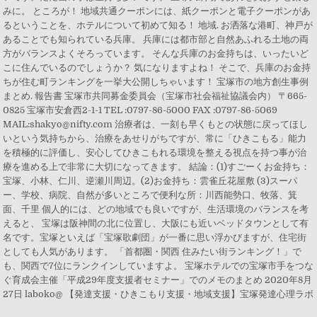
みに。 ところが！ 地域共通クーポンには、紙クーポンと電子クーポンがあ
るということを、ホテルについて初めて知る！ 地域. お洒落な港町、神戸が
あることでも知られている兵庫。 兵庫には都市部と自然あふれる土地の両
方がバランスよくそろっています。 そんな兵庫のお金持ちは、いったいど
こに住んでいるのでしょうか？ 気になりますよね！ そこで、兵庫のお金持
ちが住む町ランキングを一挙大公開しちゃいます！ 宝塚市の地方創生事例
まとめ. 報告書 宝塚市共同募金委員会（宝塚市社会福祉協議会内） 〒665-
0825 宝塚市安倉西2-1-1 TEL :0797-86-5000 FAX :0797-86-5069
MAIL:shakyo@nifty.com 治療者は、一刻も早くもとの状態に戻ってほし
いという気持ちから、治療をあせりがちですが、常に「ひきこもる」能力
を積極的に評価し、安心してひきこもれる環境を整える視点を持つ事が治
療を進める上で非常に大切になってきます。 結論：(1)すごーくお金持ち：
宝塚、小林、仁川、逆瀬川周辺。(2)お金持ち：雲雀丘花屋敷 (3)スーパ
ー、学校、病院、自然が多いところで便利な所：川西能勢口、牧落、箕
面、千里 個人的には、どの地域でも良いですが、生活環境のバランスを考
えると、 宝塚は阪神間の北に位置し、大阪にも近いベッドタウンとして有
名です。宝塚といえば「宝塚歌劇団」が一番に思い浮かびますが、住宅街
としても人気があります。 「首都圏・関西 住みたい街ランキング！」で
も、関西で7位にランクインしていますよ。 宝塚ホテルでの宝塚市手をつな
ぐ育成会主催「平成29年度支援者セミナー」でのメモのまとめ 2020年8月
27日 laboko@ 【発達支援・ひきこもり支援・地域支援】宝塚発達心理ラボ