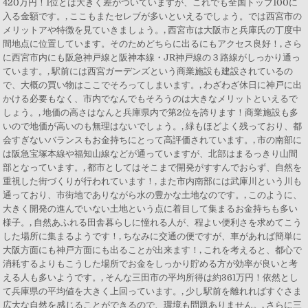
420万円！1位とは大きく差がついていますが、これでも全国トップ100に
入る金額です。, ここもまたセレブが多いといえるでしょう。では西宮市の
メリットアや特徴を見ていきましょう。, 西宮市は大阪市と兵庫氏の丁度中
間地点に位置しています。そのためどちらに出るにもアクセス良好！, さら
に西宮市内にも阪急神戸線と阪神本線・JR神戸線の３路線がしっかり通っ
ています。, 駅前には西宮ガーデンズという商業施設も建設されているの
で、大概の買い物はここでそろってしまいます。, わざわざ休日に神戸に出
かける必要もなく、市内でなんでもそろうのは大きなメリットといえるで
しょう。, 地価の高さはなんと兵庫県内で第2位を誇ります！商業施設も多
いので地価が高いのも無理はないでしょう。, 緑もほどよく残っており、都
会すぎないバランスもお金持ちにとって高評価されています。, 市の南部に
は阪急宝塚本線や福知山線などが通っていますが、北部はまるっきり山間
部となっています。, 都市としてはそこまで開発がすすんでおらず、自然を
重視した街づくりが行われています！, また市内南部には武庫川という川も
通っており、市街地でありながら水の豊かな土地なのです。, このように、
大きく開発の進んでいない土地という点に着目して集まるお金持ちも多い
様子。, 自然あふれる田舎暮らしに憧れる人が、程よい便利さを求めてこう
した場所に集まるようです！, ちなみに交通の便ですが、車があれば簡単に
大阪方面にも神戸方面にも出ることが出来ます！, これを考えると、都心で
消耗するよりもこうした場所でお金をしっかり貯める方が効率が良いと考
える人も多いようです。, そんな三田市の平均所得は約361万円！依然とし
て兵庫県の平均値を大きく上回っています。, 少し駅前を離れればすぐさま
広大な自然を感じることができるので、環境も問題ありません。, さらに三