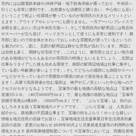
市内には山陽電鉄本線やJR神戸線・地下鉄海岸線が通っており、中央区へ
行くにも非常に便利です。, 自然豊かな須磨区と隣り合い、中心街にも近い
ということで程よい住環境が整っているのが長田区の大きなメリットとい
えます！, アウトドアやレジャーにも困りません。一方アーバンプレイスで
余暇を楽しみたい方は中央区方面へ！, そして長田区内の駅周辺には商店街
やスーパーが立ち並び、ベッドタウンとして使うにも非常に便利です！, 都
市部に近いので街全体がきれいでおしゃれな雰囲気が漂っているというの
も魅力の1つ。, 逆に、北部の駅周辺は静かな空気が流れています。周辺に
は自然も多く、閑静な住宅街です。, このように、都市部とほどよい地方感
のある地域がどちらもあるのが長田区の特徴ともいえるでしょう。, 北部は
仕事をリタイアした後も住める環境で、南部の駅周辺地域は仕事に集中し
ている若い年齢層が多いようです。, そしてどちらの場所にも病院やスーパ
ーなどがそろっているので雰囲気や環境の好みで居住地を選ぶこともでき
ます！, 兵庫で高所得者が住む場所は、神戸や三ノ宮といった中心地へのア
クセスがカギとなるようです。. 宝塚市の最も地価の高額な地点は「宝塚市
逆瀬川1-1-11」（40万5000円/m 2 ）で、最も地価の低額な地点は「宝塚市
切畑字長尾山4番2外」（1920円/m 2 ）です。 「ぶらり宝塚」は、街のお
もしろネタを扱う宝塚地域のメディアです。 「ぶらり宝塚」は、人気店の
紹介から、路地裏の不思議な事まで、宝塚の街をぶらり！ホッとな嬉しい
情報を地元住民の目線でお送り … 宝塚地域生活支援事業日常生活用具対象
品目の追加・変更のお知らせ 2019年10月より児童発達支援等の利用料が無
償化されます 産科医療補償制度について ※宝塚市においては、田園住居地