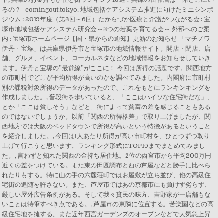
るの？ | comingout.tokyo. 地域包括ケアシステム推進に向けたミニシンポ
ジウム : 2019年度（第3回～6回）たからづか医療と介護がつながる会 : 宝
塚市地域包括ケアシステム研究会～3つの若葉を育てる会～ 外部へのご案
内 : 宝塚市ホームページ【国・県からの通知】更新のお知らせ 「マチノワ
伊丹・宝塚」は兵庫県伊丹市と宝塚市の地域情報サイト。開店・閉店、店
舗、グルメ、イベント、ローカルネタなどの地域情報をお知らせしていき
ます。伊丹と宝塚の”最前線”がここに！ 今回は所得の話題です。関西地方
の市町村でどこが平均所得が高いのかを調べてみました。内閣府に市町村
別の課税対象所得のデータがあったので、これをもとにランキンキングを
作成しました。, 普段街を歩いていると、「ここはハイソな住宅街だな」、
とか「ここは貧しそう」などと、街によって貧富の差を感じることもある
のではないでしょうか。以前「関西の所得格差」で取り上げましたが、関
西地方では大阪のベッドタウンで所得が高いという特徴があるということ
を紹介しました。, 今回は1人あたり所得が高い市町村を、ひとつずつ取り
上げて行こうと思います。ランキング形式にTOP10までまとめてみまし
た。, 言わずと知れた関西の金持ち居住地。2位の西宮市から平均200万円
近くの差をつけている。また東の田園調布と西の芦屋などと勝手に比べら
れたりもする。特に山の手の六麓荘町ではお屋敷が立ち並び、他の高級住
宅街の追随を許さない。また、芦屋市ではあの京都市にも負けず劣らず、
厳しい屋外広告条例がある。そして我々貧民の味方、吉野家が一店舗もな
いことは特筆すべき点である。, 芦屋市の東隣に位置する。苦楽園などの高
級住宅地を擁する。また近年西宮ガーデンズのオープンなどで人気急上昇