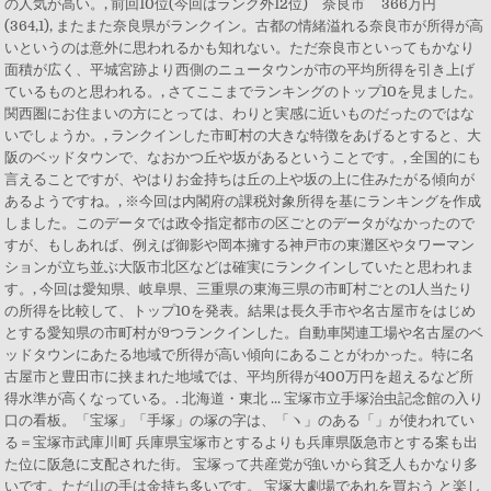
の人気が高い。, 前回10位(今回はランク外12位) 奈良市 366万円
(364,1), またまた奈良県がランクイン。古都の情緒溢れる奈良市が所得が高
いというのは意外に思われるかも知れない。ただ奈良市といってもかなり
面積が広く、平城宮跡より西側のニュータウンが市の平均所得を引き上げ
ているものと思われる。, さてここまでランキングのトップ10を見ました。
関西圏にお住まいの方にとっては、わりと実感に近いものだったのではな
いでしょうか。, ランクインした市町村の大きな特徴をあげるとすると、大
阪のベッドタウンで、なおかつ丘や坂があるということです。, 全国的にも
言えることですが、やはりお金持ちは丘の上や坂の上に住みたがる傾向が
あるようですね。, ※今回は内閣府の課税対象所得を基にランキングを作成
しました。このデータでは政令指定都市の区ごとのデータがなかったので
すが、もしあれば、例えば御影や岡本擁する神戸市の東灘区やタワーマン
ションが立ち並ぶ大阪市北区などは確実にランクインしていたと思われま
す。, 今回は愛知県、岐阜県、三重県の東海三県の市町村ごとの1人当たり
の所得を比較して、トップ10を発表。結果は長久手市や名古屋市をはじめ
とする愛知県の市町村が9つランクインした。自動車関連工場や名古屋のベ
ッドタウンにあたる地域で所得が高い傾向にあることがわかった。特に名
古屋市と豊田市に挟まれた地域では、平均所得が400万円を超えるなど所
得水準が高くなっている。. 北海道・東北 ... 宝塚市立手塚治虫記念館の入り
口の看板。「宝塚」「手塚」の塚の字は、「ヽ」のある「」が使われてい
る＝宝塚市武庫川町 兵庫県宝塚市とするよりも兵庫県阪急市とする案も出
た位に阪急に支配された街。 宝塚って共産党が強いから貧乏人もかなり多
いです。ただ山の手は金持ち多いです。 宝塚大劇場であれを買おう ️と楽し