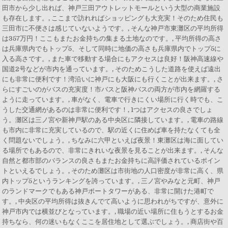
田市から少し出れば、神戸三田アウトレットモールという大型の商業施設
も存在します。, ここまで訪れればショッピングも大充実！そのため住民も
三田市に不便さは感じていないようです。, そんな神戸市東灘区の平均所得
は357万円！ここもまたお金持ちの集まる土地なのです。, 平均所得の高さ
は兵庫県内でもトップ5、そして同時に地価の高さも兵庫県内でトップ5に
入る高さです。, また車で移動する場合にもアクセスは良好！阪神高速線や
国道2号などが市内を通っています。, そのためこうした道路を使えば遠出
にも非常に便利です！湾沿いに神戸にも大阪にも行くことが出来ます。, さ
らにすごいのがバスの充実度！市バスと阪神バスの両方が市内を網羅する
ように走っています。, 車がなく、電車で行きにくい場所に行く時でも、こ
うした交通網があるのは非常に便利です！, 1つはアクセスの良さでしょ
う。灘区は三ノ宮や新神戸駅のある中央区に隣接しています。, 電車の路線
も市内に非常に充実しているので、駅の近くに住めば車を持たなくても全
く問題ないでしょう。, ちなみに六甲といえば夜景！東灘区は海に面してい
る場所でもあるので、非常にきれいな夜景を見ることが出来ます。, そんな
自然と都市部のバランスの良さもまたお金持ちに高評価されているポイン
トといえるでしょう。, そのため灘区は市街地の人口密度が非常に高く、県
内トップ5というランキングを誇っています。, 三ノ宮やみなと元町、神戸
のランドマークでもある神戸ポートタワーがある、非常に開けた港町で
す。, 中央区の平均所得は抜きんでて高いように思われがちですが、意外に
神戸市内では横並びとなっています。, 職場の近い場所に住もうとするお金
持ちなら、何の迷いもなくここを居住地として選ぶでしょう。, 商店街や百