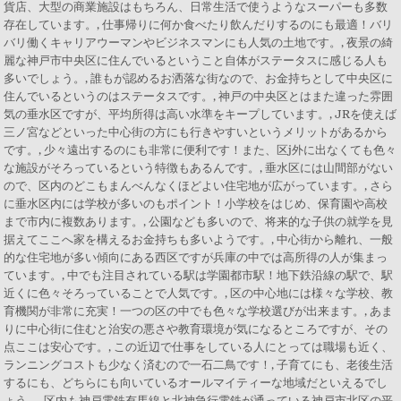
貨店、大型の商業施設はもちろん、日常生活で使うようなスーパーも多数
存在しています。, 仕事帰りに何か食べたり飲んだりするのにも最適！バリ
バリ働くキャリアウーマンやビジネスマンにも人気の土地です。, 夜景の綺
麗な神戸市中央区に住んでいるということ自体がステータスに感じる人も
多いでしょう。, 誰もが認めるお洒落な街なので、お金持ちとして中央区に
住んでいるというのはステータスです。, 神戸の中央区とはまた違った雰囲
気の垂水区ですが、平均所得は高い水準をキープしています。, JRを使えば
三ノ宮などといった中心街の方にも行きやすいというメリットがあるから
です。, 少々遠出するのにも非常に便利です！また、区j外に出なくても色々
な施設がそろっているという特徴もあるんです。, 垂水区には山間部がない
ので、区内のどこもまんべんなくほどよい住宅地が広がっています。, さら
に垂水区内には学校が多いのもポイント！小学校をはじめ、保育園や高校
まで市内に複数あります。, 公園なども多いので、将来的な子供の就学を見
据えてここへ家を構えるお金持ちも多いようです。, 中心街から離れ、一般
的な住宅地が多い傾向にある西区ですが兵庫の中では高所得の人が集まっ
ています。, 中でも注目されている駅は学園都市駅！地下鉄沿線の駅で、駅
近くに色々そろっていることで人気です。, 区の中心地には様々な学校、教
育機関が非常に充実！一つの区の中でも色々な学校選びが出来ます。, あま
りに中心街に住むと治安の悪さや教育環境が気になるところですが、その
点ここは安心です。, この近辺で仕事をしている人にとっては職場も近く、
ランニングコストも少なく済むので一石二鳥です！, 子育てにも、老後生活
するにも、どちらにも向いているオールマイティーな地域だといえるでし
ょう。, 区内も神戸電鉄有馬線と北神急行電鉄が通っている神戸市北区の平