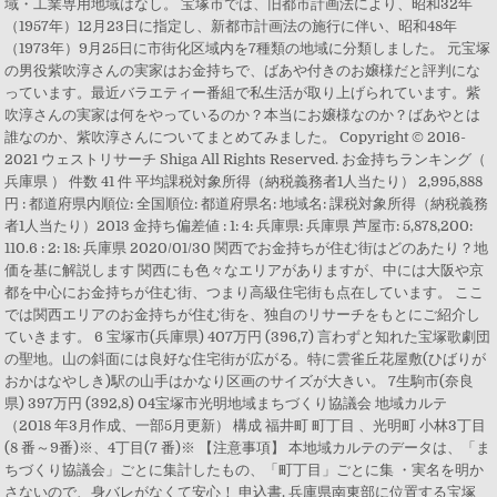
域・工業専用地域はなし。 宝塚市では、旧都市計画法により、昭和32年
（1957年）12月23日に指定し、新都市計画法の施行に伴い、昭和48年
（1973年）9月25日に市街化区域内を7種類の地域に分類しました。 元宝塚
の男役紫吹淳さんの実家はお金持ちで、ばあや付きのお嬢様だと評判にな
っています。最近バラエティー番組で私生活が取り上げられています。紫
吹淳さんの実家は何をやっているのか？本当にお嬢様なのか？ばあやとは
誰なのか、紫吹淳さんについてまとめてみました。 Copyright © 2016-
2021 ウェストリサーチ Shiga All Rights Reserved. お金持ちランキング（
兵庫県 ） 件数 41 件 平均課税対象所得（納税義務者1人当たり） 2,995,888
円 : 都道府県内順位: 全国順位: 都道府県名: 地域名: 課税対象所得（納税義務
者1人当たり）2013 金持ち偏差値 : 1: 4: 兵庫県: 兵庫県 芦屋市: 5,878,200:
110.6 : 2: 18: 兵庫県 2020/01/30 関西でお金持ちが住む街はどのあたり？地
価を基に解説します 関西にも色々なエリアがありますが、中には大阪や京
都を中心にお金持ちが住む街、つまり高級住宅街も点在しています。 ここ
では関西エリアのお金持ちが住む街を、独自のリサーチをもとにご紹介し
ていきます。 6 宝塚市(兵庫県) 407万円 (396,7) 言わずと知れた宝塚歌劇団
の聖地。山の斜面には良好な住宅街が広がる。特に雲雀丘花屋敷(ひばりが
おかはなやしき)駅の山手はかなり区画のサイズが大きい。 7生駒市(奈良
県) 397万円 (392,8) 04宝塚市光明地域まちづくり協議会 地域カルテ
（2018 年3月作成、一部5月更新） 構成 福井町 町丁目 、光明町 小林3丁目
(8 番～9番)※、4丁目(7 番)※ 【注意事項】 本地域カルテのデータは、「ま
ちづくり協議会」ごとに集計したもの、「町丁目」ごとに集 ・実名を明か
さないので、身バレがなくて安心！ 申込書. 兵庫県南東部に位置する宝塚