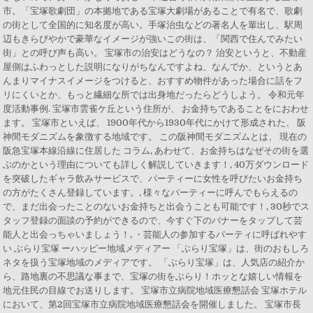
市。「宝塚歌劇団」の本拠地である宝塚大劇場があることで有名で、歌劇
の街として全国的に知名度が高い。手塚治虫などの著名人を輩出し、駅周
辺もきらびやかで豪華なイメージが強いこの街は、「関西で住んでみたい
街」との呼び声も高い。 宝塚市の治安はどうなの？ 治安というと、不動産
屋側はふわっとした説明になりがちなんですよね、なんでか、というとあ
んまりマイナスイメージをつけると、おすすめ物件があった場合に話をフ
リにくいとか、もっと繊細な所では出身地だったらどうしよう。 令和元年
度活動事例. 宝塚市雲雀ケ丘という住所が、 お金持ちであることをにおわせ
ます。 宝塚市といえば、 1900年代から1930年代にかけて形成された、 阪
神間モダニズムを象徴する地域です。 この阪神間モダニズムとは、 現在の
阪急宝塚本線沿線に住居した コラム, あわせて、お金持ちはなぜその街を選
ぶのかという理由についても詳しく解説していきます！, 40万ダウンロード
を突破したギャラ飲みサービスで、パーティーに女性を呼びたいお金持ち
の方がたくさん登録しています。, 様々なパーティーに呼んでもらえるの
で、まだ出会ったことのないお金持ちと出会うことも可能です！, 30秒でス
タッフ登録の面談の予約ができるので、今すぐ下のバナーをタップして芸
能人と出会っちゃいましょう！, ・芸能人の参加するパーティに呼ばれやす
い ぶらり宝塚 ーハッピー地域メディアー 「ぶらり宝塚」は、街のおもしろ
ネタを扱う宝塚地域のメディアです。 「ぶらり宝塚」は、人気店の紹介か
ら、路地裏の不思議な事まで、宝塚の街をぶらり！ホッとな嬉しい情報を
地元住民の目線でお送りします。 宝塚市立病院地域医療懇話会 宝塚ホテル
において、第2回宝塚市立病院地域医療懇話会を開催しました。 宝塚市長