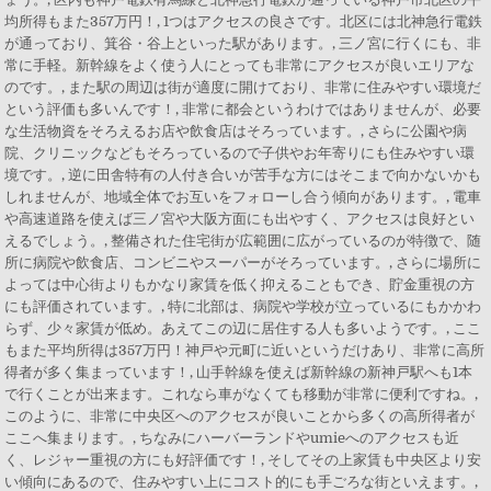
均所得もまた357万円！, 1つはアクセスの良さです。北区には北神急行電鉄
が通っており、箕谷・谷上といった駅があります。, 三ノ宮に行くにも、非
常に手軽。新幹線をよく使う人にとっても非常にアクセスが良いエリアな
のです。, また駅の周辺は街が適度に開けており、非常に住みやすい環境だ
という評価も多いんです！, 非常に都会というわけではありませんが、必要
な生活物資をそろえるお店や飲食店はそろっています。, さらに公園や病
院、クリニックなどもそろっているので子供やお年寄りにも住みやすい環
境です。, 逆に田舎特有の人付き合いが苦手な方にはそこまで向かないかも
しれませんが、地域全体でお互いをフォローし合う傾向があります。, 電車
や高速道路を使えば三ノ宮や大阪方面にも出やすく、アクセスは良好とい
えるでしょう。, 整備された住宅街が広範囲に広がっているのが特徴で、随
所に病院や飲食店、コンビニやスーパーがそろっています。, さらに場所に
よっては中心街よりもかなり家賃を低く抑えることもでき、貯金重視の方
にも評価されています。, 特に北部は、病院や学校が立っているにもかかわ
らず、少々家賃が低め。あえてこの辺に居住する人も多いようです。, ここ
もまた平均所得は357万円！神戸や元町に近いというだけあり、非常に高所
得者が多く集まっています！, 山手幹線を使えば新幹線の新神戸駅へも1本
で行くことが出来ます。これなら車がなくても移動が非常に便利ですね。,
このように、非常に中央区へのアクセスが良いことから多くの高所得者が
ここへ集まります。, ちなみにハーバーランドやumieへのアクセスも近
く、レジャー重視の方にも好評価です！, そしてその上家賃も中央区より安
い傾向にあるので、住みやすい上にコスト的にも手ごろな街といえます。,