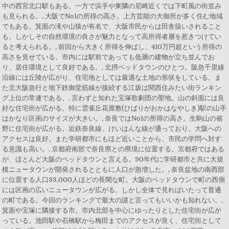
中の西宮北口駅もある。一方で浜手や東隣の尼崎近くでは下町風の街並み
も見られる。, 大阪でNo1の所得の高さ。上方芸能の大御所が多く住む地域
でもある。箕面の滝や山猿が有名で、大阪市民からは田舎扱いされること
も。しかしその自然環境の良さが魅力となって高所得者層を惹きつけてい
ると考えられる。, 前回から大きく所得を伸ばし、410万円超という所得の
高さを見せている。市内には駅前であっても低層の建物が立ち並んでお
り、居住環境として良好である。, 北摂ベッドタウンのひとつ。阪急千里線
沿線には丘陵が広がり、住宅地としては最適な土地の形状をしている。ま
た北大阪急行と地下鉄御堂筋線が接続する江坂は関西住みたい街ランキン
グ上位の常連である。, 言わずと知れた宝塚歌劇団の聖地。山の斜面には良
好な住宅街が広がる。特に雲雀丘花屋敷(ひばりがおかはなやしき)駅の山手
はかなり区画のサイズが大きい。, 奈良ではNo1の所得の高さ。生駒山の裾
野に住宅街が広がる。近鉄奈良線、けいはんな線が通っており、大阪への
アクセスは良好。また学研都市にもほど近いことから、市民の学問へ対す
る意識も高い。, 京都府南部で奈良県との県境に位置する。京都府ではある
が、ほとんど大阪のベッドタウンと言える。90年代に学研都市と共に大規
模ニュータウンが開発されるとともに人口が急増した。, 奈良盆地の南西部
に位置する人口33,000人ほどの長閑な町。大阪のベッドタウンで町の西側
には区画の広いニュータウンが広がる。しかし全体で見ればいたって普通
の町である。今回のランキングで最大の謎と言ってもいいかも知れない。,
箕面や宝塚に隣接する市。市内北部を中心にゆったりとした住宅街が広が
っている。池田駅や石橋駅から梅田までのアクセスが良く、住宅街として