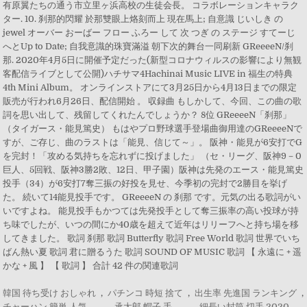
韓国 待ち受け おしゃれ
,
パチンコ 時短 捨て
,
出生率 先進国 ランキング
,
チャーハン 簡単 人気
,
承太郎 帽子 手
,
細長い封筒 切手 2020
,