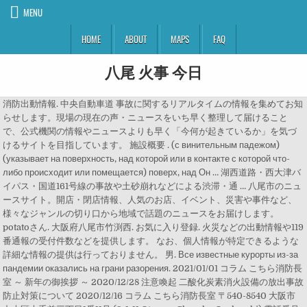
MENU
HOME
ABOUT
MAPS
FAQ
八尾 火事 今日
消防出動情報. 中央自動車道 事故に関するリアルタイムの情報を集めてお知
らせします。現場の現在の声・ニュースをいち早く整理して届けること
で、公式機関の情報やニュースよりも早く「今何が起きているか」を気づ
けるサイトを目指しています。 施設概要 . (с винительным падежом)
(указывает на поверхность, над которой или в контакте с которой что-
либо происходит или помещается) поверх, над Он … 湖西道路・西大津バ
イパス・国道161号線の事故や土砂崩れなどによる渋滞・通 … 八尾市のニュ
ースサイト。開店・閉店情報、人気のお店、イベント、災害や事件など、
様々なジャンルの切り口から地域で話題のニュースをお届けします。
potatoさん. 大阪府八尾市竹渕西. お気に入り登録. 火災などの出動情報や119
番通報の受付件数などを提供します。 なお、個人情報が特定できるような
詳細な情報の提供は行っておりません。 男. Все известные курорты из-за
пандемии оказались на грани разорения. 2021/01/01 コラム こちら消防長
室 ～ 新年の御挨拶 ～ 2020/12/28 注意喚起 二酸化炭素消火設備の放出事故
防止対策について 2020/12/16 コラム こちら消防長室 〒540-8540 大阪市