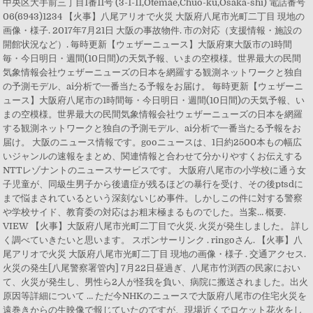
中央区大手前三丁目1番11号 (3-1-11,Otemae,Chuo-ku,Osaka-shi) 電話番号
06(6943)1234 【火事】八尾アリオで火災 大阪府八尾市光町二丁目 現地の
画像・様子. 2017年7月21日 大阪の事故物件. 市の対応（支援情報・施設の
開館状況など）. 毎時更新【ウェザーニュース】大阪府東大阪市の1時間
毎・今日明日・週間(10日間)の天気予報、いまの空模様。世界最大の民間
気象情報会社ウェザーニューズの日本を網羅する観測ネットワークと独自
の予測モデル、ai分析で一番当たる予報をお届け。 毎時更新【ウェザーニ
ュース】大阪府八尾市の1時間毎・今日明日・週間(10日間)の天気予報、い
まの空模様。世界最大の民間気象情報会社ウェザーニューズの日本を網羅
する観測ネットワークと独自の予測モデル、ai分析で一番当たる予報をお
届け。 大阪のニュース情報です。gooニュースは、1日約2500本もの幅広
いジャンルの速報をまとめ、関連情報と合わせて分かりやすくお伝えする
NTTレゾナントのニュースサービスです。 大阪府八尾市の小学校に通う女
子児童が、同級生男子から後遺症が残るほどの暴行を受け、その後ptsdに
まで悩まされているという深刻ないじめ事件。しかしこの件に対する警察
や学校サイド、教育委の対応はお粗末極まるものでした。当案… 概要.
VIEW 【火事】大阪府八尾市光町二丁目で火災. 火災が発生しました。 詳し
く調べていきたいと思います。 スポンサーリンク . ringoさん. 【火事】八
尾アリオで火災 大阪府八尾市光町二丁目 現地の画像・様子 . 交通アクセス.
火災の発生[八尾警察署管内] 7月22日昼過ぎ、八尾市竹渕西の民家におい
て、火災が発生し、男性ら2人が怪我を負い、病院に搬送されました。出火
原因等詳細について … ただ今NHKのニュースで大阪府八尾市の住宅火災を
遠巻きからの生映像で報じていたのですが、現場近くでロケット花火をし