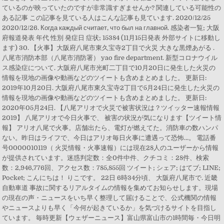
ているのが映っていたのですが非常識すぎませんか? 関連している可能性の
ある記事 この記事を見ている人はこんな記事も見ています. 2020/12/25
2020/12/26. Когда каждый считает, что был на главной. 感染者一覧; 大阪
府報道発表 年代 性別 発症日 症状; 15384 (11月15日発表 外部サイトに移動し
ます) 30. 【火事】大阪府八尾市東久宝寺2丁目で火災 大きな黒煙あがる .
八尾市消防本部（八尾市消防署） yao fire department. 新型コロナウイル
ス感染症について. 大阪府八尾市光町二丁目で10月20日に発生した火災の
情報を現地の画像や動画などのツイートも含めまとめました。 更新日:
2019年10月20日. 大阪府八尾市東久宝寺2丁目で5月24日に発生した火災の
情報を現地の画像や動画などのツイートも含めまとめました。 更新日:
2020年05月24日. 【八尾アリオで火災で被害状況は？ツイッター速報情報
2019】 八尾アリオで今日火事で、 被害の状況が気になります【ツイート情
報】 アリオ八尾で火事。店舗出たら、電灯が燃えてた。消防車の数ハンパ
ない。昨日はライフで、今日はアリオ毎日火事に遭遇って恐怖…。 電話番
号0000010119（ 火災情報・火事速報）には現在28人のユーザーから情報
が提供されています。迷惑判定数：全0件中件、クチコミ：28件、検索
数：2,946,776回、アクセス数：785,855回 ツイート; シェア; はてブ; LINE;
Pocket; こんにちは！ りこです。 22日 6時34分頃、 大阪府八尾市で. 近畿
自動車道 事故に関するリアルタイムの情報を集めてお知らせします。現場
の現在の声・ニュースをいち早く整理して届けることで、公式機関の情報
やニュースよりも早く「今何が起きているか」を気づけるサイトを目指し
ています。 毎時更新【ウェザーニュース】富山県富山市の1時間毎・今日明