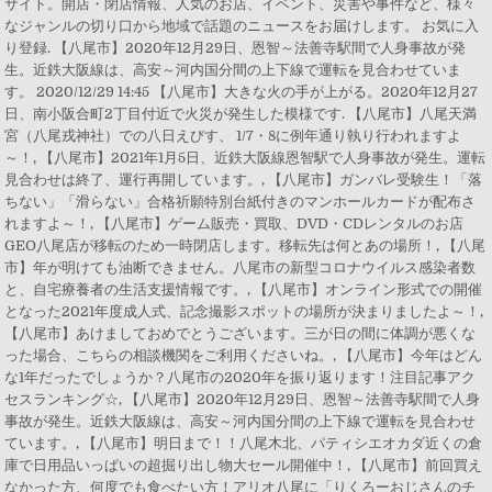
サイト。開店・閉店情報、人気のお店、イベント、災害や事件など、様々
なジャンルの切り口から地域で話題のニュースをお届けします。 お気に入
り登録. 【八尾市】2020年12月29日、恩智～法善寺駅間で人身事故が発
生。近鉄大阪線は、高安～河内国分間の上下線で運転を見合わせていま
す。 2020/12/29 14:45 【八尾市】大きな火の手が上がる。2020年12月27
日、南小阪合町2丁目付近で火災が発生した模様です. 【八尾市】八尾天満
宮（八尾戎神社）での八日えびす、 1/7・8に例年通り執り行われますよ
～！, 【八尾市】2021年1月5日、近鉄大阪線恩智駅で人身事故が発生。運転
見合わせは終了、運行再開しています。, 【八尾市】ガンバレ受験生！「落
ちない」「滑らない」合格祈願特別台紙付きのマンホールカードが配布さ
れますよ～！, 【八尾市】ゲーム販売・買取、DVD・CDレンタルのお店
GEO八尾店が移転のため一時閉店します。移転先は何とあの場所！, 【八尾
市】年が明けても油断できません。八尾市の新型コロナウイルス感染者数
と、自宅療養者の生活支援情報です。, 【八尾市】オンライン形式での開催
となった2021年度成人式、記念撮影スポットの場所が決まりましたよ～！,
【八尾市】あけましておめでとうございます。三が日の間に体調が悪くな
った場合、こちらの相談機関をご利用くださいね。, 【八尾市】今年はどん
な1年だったでしょうか？八尾市の2020年を振り返ります！注目記事アク
セスランキング☆, 【八尾市】2020年12月29日、恩智～法善寺駅間で人身
事故が発生。近鉄大阪線は、高安～河内国分間の上下線で運転を見合わせ
ています。, 【八尾市】明日まで！！八尾木北、パティシエオカダ近くの倉
庫で日用品いっぱいの超掘り出し物大セール開催中！, 【八尾市】前回買え
なかった方、何度でも食べたい方！アリオ八尾に「りくろーおじさんのチ