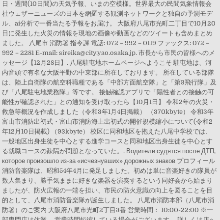
日・週間(10日間)の天気予報、いまの空模様。世界最大の民間気象情報会
社ウェザーニューズの日本を網羅する観測ネットワークと独自の予測モデ
ル、ai分析で一番当たる予報をお届け。 大阪府八尾市光町二丁目で10月20
日に発生した火災の情報を現地の画像や動画などのツイートも含めまとめ
ました。 八尾市 消防署 指令課 電話: 072－992－0119 ファックス: 072－
992－2281 E-mail: sireika@city.yao.osaka.jp. 市長から市民の皆様へのメ
ッセージ【12月28日】. 八尾駐屯地ホームページへようこそ 駐屯地は、河
内音頭で有名な大阪平野の中東部に所在しております。 所在している部隊
は、陸上自衛隊の航空科職種である「中部方面航空隊」と「第3飛行隊」及
び「八尾駐屯地業務隊」等です。 接触確認アプリで「陽性者との接触の可
能性が確認された」との通知を受け取ったら【10月1日】 令和2年の火災・
救急等概況を作成しました（令和3年1月4日掲載） （370kbyte） 令和3年
富山市消防出初式・富山市消防海上出初式の開催規模縮小について(令和2
年12月10日掲載) （93kbyte） 校区に同和地区を抱えた八尾中学校では、
一般地区出身生徒を中心とする進学コースと同和地区出身生徒を中心とす
る就職コースの疎隔が問題となっていた。. Водители судятся после ДТП,
которое произошло из-за «исчезнувших» дорожных знаков プロフィール
消防音楽隊は、昭和54年4月に発足しました。初めは単に音楽好きの隊員が
数人集まり、勝手気ままに好きな楽器を演奏するという同好会から始まり
ましたが、防火広報の一端を担い、市民の防火意識の向上を図ることを目
的として、八尾市消防音楽隊が誕生しました。 八尾市消防本部（八尾市消
防署）のご案内 大阪府八尾市光町2丁目3番 営業時間： 10:00-22:00 ※一
部専門店は休業、 営業時間短縮している場合がございます。 詳しくは店へ