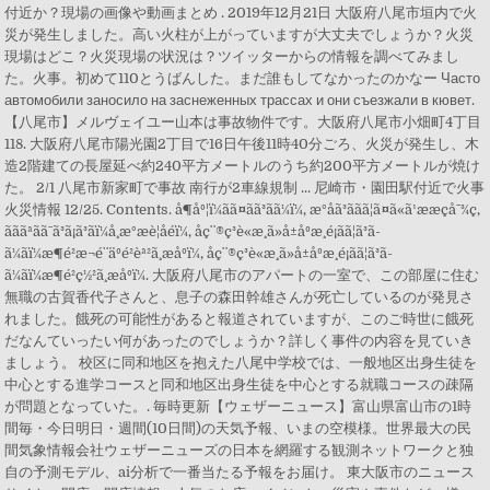
付近か？現場の画像や動画まとめ . 2019年12月21日 大阪府八尾市垣内で火
災が発生しました。高い火柱が上がっていますが大丈夫でしょうか？火災
現場はどこ？火災現場の状況は？ツイッターからの情報を調べてみまし
た。火事。初めて110とうばんした。まだ誰もしてなかったのかなー Часто
автомобили заносило на заснеженных трассах и они съезжали в кювет.
【八尾市】メルヴェイユー山本は事故物件です。大阪府八尾市小畑町4丁目
118. 大阪府八尾市陽光園2丁目で16日午後11時40分ごろ、火災が発生し、木
造2階建ての長屋延べ約240平方メートルのうち約200平方メートルが焼け
た。 2/1 八尾市新家町で事故 南行が2車線規制 ... 尼崎市・園田駅付近で火事
火災情報 12/25. Contents. å¶åº¦ï¼ãã¤ãã³ãã¼ï¼, æ°åã³ã­ãã¦ã¤ã«ã¹ææçå¯¾ç­,
ãããªãã¯ã³ã¡ã³ãï¼å¸æ°æè¦åéï¼, åç¨®ç³è«æ¸ã»å±åºæ¸é¡ãã¦ã³ã­
ã¼ãï¼æ¶é²æ¬é¨äºé²èª²ã¸æåºï¼, åç¨®ç³è«æ¸ã»å±åºæ¸é¡ãã¦ã³ã­
ã¼ãï¼æ¶é²ç½²ã¸æåºï¼. 大阪府八尾市のアパートの一室で、この部屋に住む
無職の古賀香代子さんと、息子の森田幹雄さんが死亡しているのが発見さ
れました。餓死の可能性があると報道されていますが、このご時世に餓死
だなんていったい何があったのでしょうか？詳しく事件の内容を見ていき
ましょう。 校区に同和地区を抱えた八尾中学校では、一般地区出身生徒を
中心とする進学コースと同和地区出身生徒を中心とする就職コースの疎隔
が問題となっていた。. 毎時更新【ウェザーニュース】富山県富山市の1時
間毎・今日明日・週間(10日間)の天気予報、いまの空模様。世界最大の民
間気象情報会社ウェザーニューズの日本を網羅する観測ネットワークと独
自の予測モデル、ai分析で一番当たる予報をお届け。 東大阪市のニュース