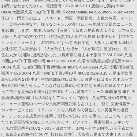
お問い合わせください。 電話番号：072-995-9111 店舗のご案内 〒581-
0803 大阪府八尾市光町2丁目3番. К сожалению, не обошлось и без жертв.
守口市・門真市のニュースサイト。開店・閉店情報、人気のお店、イベン
ト、災害や事件など、様々なジャンルの切り口から地域で話題のニュース
をお届けします。 概要. VIEW 【火事】大阪府八尾市東久宝寺2丁目で火災.
大阪・八尾市の文化住宅・住宅火災で1人死亡1人搬送 日本テレビ【NNNス
トレイトニュース】｜JCCテレビすべて 今日午前、大阪・八尾市山城町の
文化住宅で火事があり、1人が死亡したほか、1人が病院に運ばれた。近くに
住む人から消防に通報があった 八尾市消防署山本出張所 〒581-0868 八尾
市西山本町3丁目6番18号 ☎072-923-0119 八尾市消防署志紀出張所 〒581-
0094 八尾市志紀町西2丁目1番地の3 ☎072-949-0424 八尾市消防署栄町出
張所 〒581-0074 八尾市栄町2丁目3番10号 ☎072-924-0119 八尾市消防署
高安出張所 24期生6年生精鋭部隊昨日は悔しい敗退今日はタイスポカップ
初戦絶対に落とせんよこんな時は起爆剤が必要になる試合前練習でこれや
って選手を見極める我々は挑戦者レギ… 八尾市のニュース速報(事故,事件,火
事,産業,地域の取り組み等)をリアルタイムで配信。八尾市以外の各市町村
のニュース速報のページや八尾市関連記事もあります。 軽症 災害情報テレ
ホンサービスとは、リアルタイムで八尾市内で発生してい災害等の概要
を、デジタル合成音声を使用し電話でお知らせする事で、どこでも・どな
たでも災害情報を知ることができるサービスです。 災害情報テレホンサー
ビスの電話番号は072－995－9119です。 お知らせする内容. 八王子市にお
ける感染者の発生について【1月1日現在】. 大阪府八尾市で火事！久宝寺駅