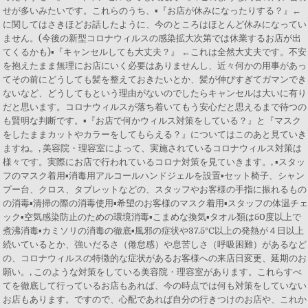
せが多いみたいです。これらのうち、▪『お店が休みになったりする？』←
に関してはさきほどお話したように、今のところはほとんど休みになってい
ません。(今後の新型コロナウィルスの感染拡大次第では休業するお店が出
てくるかも)▪『キャンセルしても大丈夫？』 ←これは全然大丈夫です。不安
を抱えたまま無理にお店にいく必要はありませんし、近々何かの用事があっ
てその前にどうしても髪を整えておきたいとか、髪が伸びすぎてガマンでき
ないなど、どうしてもという理由がないのでしたらキャンセルは大いに有り
だと思います。コロナウィルスが落ち着いてもう安心だと思えるまで待つの
も賢明な判断です。▪『お店で何かウィルス対策をしている？』と『マスク
をしたままカットやカラーをしてもらえる？』についてはこのあと見ていき
ますね。, 美容院・理容室によって、実施されているコロナウィルス対策は
様々です。実際にお店で行われているコロナ対策を見ていきます。, ▪スタッ
フのマスク着用▪消毒用アルコールハンドジェルを設置▪セット椅子、シャン
プー台、クロス、タブレットなどの、スタッフやお客様の手指に振れるもの
の消毒▪清掃の際の消毒使用▪希望のお客様のマスク着用▪スタッフの体温チ
ック▪空気感染防止のための環境消毒▪こまめな換気▪タオル類は50度以上で
煮沸消毒▪カミソリの消毒の徹底▪風邪の症状や37.5°C以上の発熱が４日以上
続いているとか、強いだるさ（倦怠感）や息苦しさ（呼吸困難）があるなど
の、コロナウィルスの特徴的な症状があるお客様への来店日変更、延期のお
願い。, このような対策をしている美容院・理容室があります。これらすべ
てを徹底して行っているお店もあれば、今の時点では何も対策をしていない
お店もあります。ですので、心配であれば自分の行きつけのお店や、これか