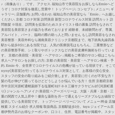
♪（画像あり）」です。 アクセス. 福知山市で美容院をお探しならEmioへど
うぞ｜コロナ対策を徹底し営業中！ トップページ; コンセプト; メニュー; ギ
ャラリー; 店舗案内; お問い合わせ; 福知山市の美容室なら「Emio」へお越
ください. 京都 コロナ対策 訪問美容 新型コロナウイルス対策 訪問カット 訪
問散髪 ※現在、訪問美を拡張のためスタイリスト様の募集 訪問をなされて
美容院る美容室さまの協力を求めております 経験者、未経験問わず、専属
アルバイト、パート、臨時の際の助っ人と問いません もし訪問美容をなさ
美容整形・美容外科なら湘南美容クリニック京都院まで。地下鉄鳥丸線四条
駅から徒歩3分にある当院では、人気の医療脱毛はもちろん、二重整形など
の美容整形手術、シミ取りやボトックスなどの美容皮膚科施術を行っていま
す。 京都の美容院・美容室・ヘアサロン ; 掲載をご希望のサロン様はこちら
求人ヘアサロンをお探しの方; 京都 の美容院・美容室・ヘアサロン検索・予
約. Emio 今、全世界でコロナウイルスの危機が迫っている現状です。そこ
nyny(美容室)が行ってるコロナウイルス対策として、お客様の安心安全、
スタッフの安全の取り組みをご紹介致します。美容室に行くのが不安な方！
髪の毛が伸びて困ってるけどどうしようか悩んでいる方！ 住所 京都府京都
市中京区河原町通蛸薬師下る塩屋町327-3-3 三篠サクラヤビル2f (河原町通
り) ジャンル ヘア/メイク/美容院 ヘアーズベリーは、大阪・兵庫・京都・三
重の関西で人気上昇中！優良な薬剤を月一で通えるリーズナブルなお値段で
提供している美容院です。 トップページ ベリーについて メニュー/料金 店
検索 スタイル紹介 求人情報 取扱商品. 京都駅徒歩1分。taya ジェイアール京
都伊勢丹店のお得なクーポンや、口コミ、住所、電話番号が掲載中。スタッ