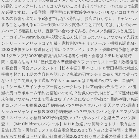
内容的にマスクをしていてはできないこともありますので、その点には注意
が必要ですね。, ●美容院・理容室にも客数減少やキャンセルなどコロナウィ
ルスの影響が出ている●急ぎではない場合は、お店に行かない、キャンセル
することも考える●コロナ対策やマスク関係のことに関しては、お店のホー
ムぺージで確認したり、直接問い合わせてみる, それスノ動画フルと見逃し
アーカイブをParaviの無料視聴で見る方法ドコモのアハモいつから？先行エ
ントリー・デメリットは？年齢・家族割やキャリアメール・機種も調査M-
12020決勝テレビ放送日と時間いつ？ファイナリスト・優勝候補予想と結果
M-1グランプリ2020敗者復活戦の出場者や日時・会場は？テレビ放送時
間・投票方法も！M-1歴代王者＆準優勝者＆ファイナリスト一覧！敗者復活
と審査員・司会アシスタント！【松本中居】甲本ヒロトと菅田将暉の対談文
字書き起こし！話の内容何を話した？鬼滅の刃マンチョコ売り切れで売って
ない！どこで買える？通販の楽天・amazonは？鬼滅の刃マンチョコ価格
は？シールのラインナップ一覧とシークレットレア画像ホテルモントレ×鬼
滅の刃コラボルーム予約と宿泊いつから？対象のホテルはどこ？17連休は年
末年始いつからいつまで理由はなぜ？本当になる？学校は？目的や狙いも調
査ゴレアドール福袋2021予約発売いつ？中身ネタバレと楽天アマゾン調査
サッカージャンキー福袋2021予約発売いつ？中身ネタバレと楽天アマゾン
査！スパッツィオ福袋2021予約発売いつ？中身ネタバレと楽天アマゾン調
査！, 【Mr.Childrenスペシャル】ＮＨＫ放送いつ何時？セトリ・歌う曲と
見逃し配信・再放送ミスチル紅白歌合戦2020で歌う曲と出演時間・出番何
時からで順番はトリ？嵐が紅白歌合戦2020で歌う曲と出番の順番！出演時