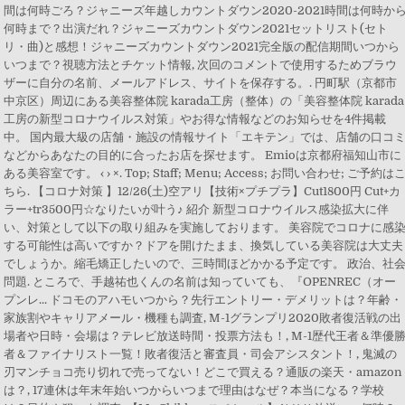
間は何時ごろ？ジャニーズ年越しカウントダウン2020-2021時間は何時か
何時まで？出演だれ？ジャニーズカウントダウン2021セットリスト(セト
リ・曲)と感想！ジャニーズカウントダウン2021完全版の配信期間いつから
いつまで？視聴方法とチケット情報, 次回のコメントで使用するためブラウ
ザーに自分の名前、メールアドレス、サイトを保存する。. 円町駅（京都市
中京区）周辺にある美容整体院 karada工房（整体）の「美容整体院 karada
工房の新型コロナウイルス対策」やお得な情報などのお知らせを4件掲載
中。 国内最大級の店舗・施設の情報サイト「エキテン」では、店舗の口コ
などからあなたの目的に合ったお店を探せます。 Emioは京都府福知山市に
ある美容室です。 ‹ › ×. Top; Staff; Menu; Access; お問い合わせ; ご予約は
ちら. 【コロナ対策 】12/26(土)空アリ【技術×プチプラ】Cut1800円 Cut+カ
ラー+tr3500円☆なりたいが叶う♪ 紹介 新型コロナウイルス感染拡大に伴
い、対策として以下の取り組みを実施しております。 美容院でコロナに感
する可能性は高いですか？ドアを開けたまま、換気している美容院は大丈夫
でしょうか。縮毛矯正したいので、三時間ほどかかる予定です。 政治、社
問題. ところで、手越祐也くんの名前は知っていても、『OPENREC（オー
プンレ... ドコモのアハモいつから？先行エントリー・デメリットは？年齢・
家族割やキャリアメール・機種も調査, M-1グランプリ2020敗者復活戦の出
場者や日時・会場は？テレビ放送時間・投票方法も！, M-1歴代王者＆準優
者＆ファイナリスト一覧！敗者復活と審査員・司会アシスタント！, 鬼滅の
刃マンチョコ売り切れで売ってない！どこで買える？通販の楽天・amazon
は？, 17連休は年末年始いつからいつまで理由はなぜ？本当になる？学校