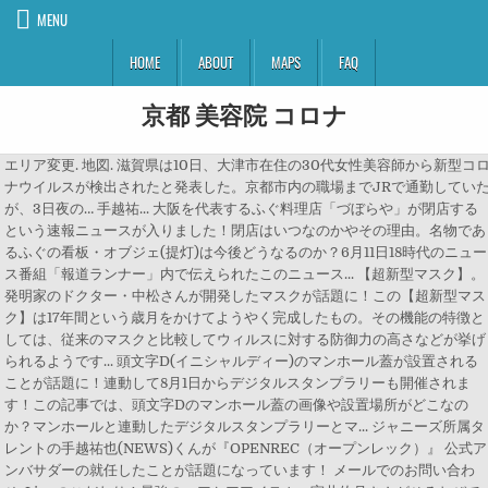
MENU
HOME
ABOUT
MAPS
FAQ
京都 美容院 コロナ
エリア変更. 地図. 滋賀県は10日、大津市在住の30代女性美容師から新型コ
ナウイルスが検出されたと発表した。京都市内の職場までJRで通勤してい
が、3日夜の… 手越祐... 大阪を代表するふぐ料理店「づぼらや」が閉店する
という速報ニュースが入りました！閉店はいつなのかやその理由。名物であ
るふぐの看板・オブジェ(提灯)は今後どうなるのか？6月11日18時代のニュー
ス番組「報道ランナー」内で伝えられたこのニュース... 【超新型マスク】。
発明家のドクター・中松さんが開発したマスクが話題に！この【超新型マス
ク】は17年間という歳月をかけてようやく完成したもの。その機能の特徴と
しては、従来のマスクと比較してウィルスに対する防御力の高さなどが挙げ
られるようです... 頭文字D(イニシャルディー)のマンホール蓋が設置される
ことが話題に！連動して8月1日からデジタルスタンプラリーも開催されま
す！この記事では、頭文字Dのマンホール蓋の画像や設置場所がどこなの
か？マンホールと連動したデジタルスタンプラリーとマ... ジャニーズ所属タ
レントの手越祐也(NEWS)くんが『OPENREC（オープンレック）』 公式ア
ンバサダーの就任したことが話題になっています！ メールでのお問い合わ