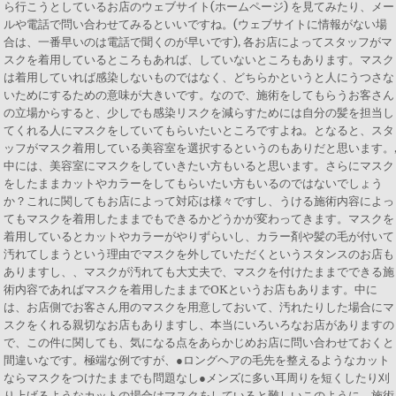
ら行こうとしているお店のウェブサイト(ホームページ) を見てみたり、メー
ルや電話で問い合わせてみるといいですね。(ウェブサイトに情報がない場
合は、一番早いのは電話で聞くのが早いです), 各お店によってスタッフがマ
スクを着用しているところもあれば、していないところもあります。マスク
は着用していれば感染しないものではなく、どちらかというと人にうつさな
いためにするための意味が大きいです。なので、施術をしてもらうお客さん
の立場からすると、少しでも感染リスクを減らすためには自分の髪を担当し
てくれる人にマスクをしていてもらいたいところですよね。となると、スタ
ッフがマスク着用している美容室を選択するというのもありだと思います。
中には、美容室にマスクをしていきたい方もいると思います。さらにマスク
をしたままカットやカラーをしてもらいたい方もいるのではないでしょう
か？これに関してもお店によって対応は様々ですし、うける施術内容によっ
てもマスクを着用したままでもできるかどうかが変わってきます。マスクを
着用しているとカットやカラーがやりずらいし、カラー剤や髪の毛が付いて
汚れてしまうという理由でマスクを外していただくというスタンスのお店も
ありますし、、マスクが汚れても大丈夫で、マスクを付けたままでできる施
術内容であればマスクを着用したままでOKというお店もあります。中に
は、お店側でお客さん用のマスクを用意しておいて、汚れたりした場合にマ
スクをくれる親切なお店もありますし、本当にいろいろなお店がありますの
で、この件に関しても、気になる点をあらかじめお店に問い合わせておくと
間違いなです。極端な例ですが、●ロングヘアの毛先を整えるようなカット
ならマスクをつけたままでも問題なし●メンズに多い耳周りを短くしたり刈
り上げるようなカットの場合はマスクをしていると難しいこのように、施術