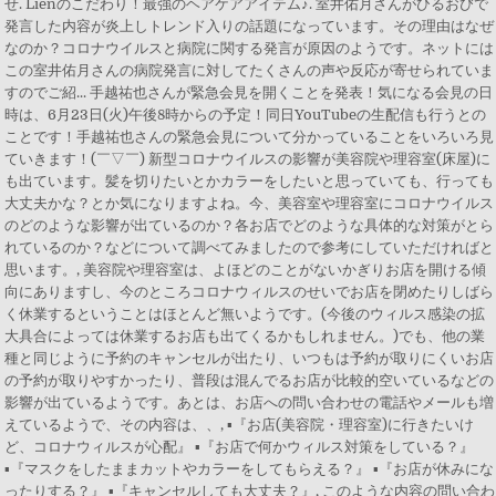
せ. Lienのこだわり！最強のヘアケアアイテム♪. 室井佑月さんがひるおびで
発言した内容が炎上しトレンド入りの話題になっています。その理由はなぜ
なのか？コロナウイルスと病院に関する発言が原因のようです。ネットには
この室井佑月さんの病院発言に対してたくさんの声や反応が寄せられていま
すのでご紹... 手越祐也さんが緊急会見を開くことを発表！気になる会見の日
時は、6月23日(火)午後8時からの予定！同日YouTubeの生配信も行うとの
ことです！手越祐也さんの緊急会見について分かっていることをいろいろ見
ていきます！(￣▽￣) 新型コロナウイルスの影響が美容院や理容室(床屋)に
も出ています。髪を切りたいとかカラーをしたいと思っていても、行っても
大丈夫かな？とか気になりますよね。今、美容室や理容室にコロナウイルス
のどのような影響が出ているのか？各お店でどのような具体的な対策がとら
れているのか？などについて調べてみましたので参考にしていただければと
思います。, 美容院や理容室は、よほどのことがないかぎりお店を開ける傾
向にありますし、今のところコロナウィルスのせいでお店を閉めたりしばら
く休業するということはほとんど無いようです。(今後のウィルス感染の拡
大具合によっては休業するお店も出てくるかもしれません。)でも、他の業
種と同じように予約のキャンセルが出たり、いつもは予約が取りにくいお店
の予約が取りやすかったり、普段は混んでるお店が比較的空いているなどの
影響が出ているようです。あとは、お店への問い合わせの電話やメールも増
えているようで、その内容は、、, ▪『お店(美容院・理容室)に行きたいけ
ど、コロナウィルスが心配』 ▪『お店で何かウィルス対策をしている？』
▪『マスクをしたままカットやカラーをしてもらえる？』 ▪『お店が休みにな
ったりする？』 ▪『キャンセルしても大丈夫？』, このような内容の問い合わ