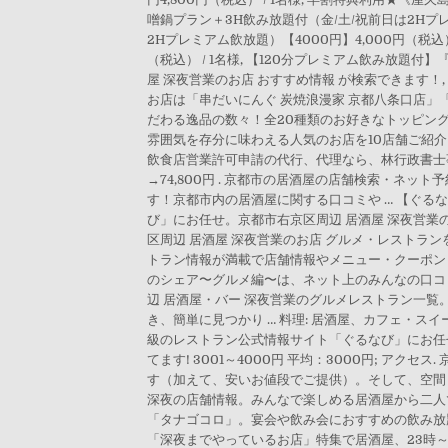
噌鍋プラン＋3H飲み放題付（金/土/祝前日は2Hプレ
2Hプレミアム飲放題）【4000円】4,000円（税込
（税込） / 1名様, 【120分プレミアム飲み放題付】
屋 深夜営業のお店 おすすめ情報 が検索できます
お店は「串だいにんぐ 炭焼浪漫家 京都八条口店」「
だわる逸品の数々！全20種類のお好きなトッピン
雰囲気を存分に味わえる人気のお店を10店舗ご紹
飲食店営業許可申請の代行、代理なら、林行政書士事
→74,800円 . 京都市の居酒屋の店舗検索・ネ
す！京都市内の居酒屋に関する口コミや … 【ぐる
び」にお任せ。京都市右京区周辺 居酒屋 深夜営業
区周辺 居酒屋 深夜営業のお店 グルメ・レストラ
トラン情報が満載で店舗情報やメニュー・クーポン・
のシェア〜グルメ編〜は、ネット上のみんなの口コ
辺 居酒屋・バー 深夜営業のグルメレストラン一
き、簡単に見つかり … 料理: 居酒屋、カフェ・スイー
級のレストラン公式情報サイト「ぐるなび」にお任
てます! 3001～4000円 平均：3000円;
す（加えて、安いお値段でご提供）。そして、空間
深夜の店舗情報。みんなで楽しめる居酒屋から二人でく
「タナゴコロ」。宴会や飲み会におすすめの飲み放題付
「深夜までやっているお店」特集で居酒屋、23時