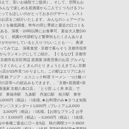
加えて、安いお値段でご提供）。そして、空間もお
みんなで楽しめる居酒屋から二人でくつろげるフレ
いになってもほしいのがとっておきのデザート。レスト
お店をご紹介いたします。 みんなのシェア〜グル
コミを徹底調査。昨年の同じ季節と最近の口コミを
ある、深夜・23時以降にお食事可、宴会大人数(50
だけでなく、祇園や河原町など繁華街もたくさんありま
やがやしていると入りづらいことも･･･。 夜遅
みては。 深夜食堂 - 京都で暮らそう 京都市役所
からランキングにしてご紹介。 【ぐるなび】京都市
京都市右京区周辺 居酒屋 深夜営業のお店 グルメな
うさくわしょく きんのとり きょうとえきてん; 京都
しいお店が22件見つかりました。この駅はエリアにあり
理 鍋 アジア・エスニック料理 ラーメン・つけ麺 バ
の店等への絞込みもできます。, 「京都×居酒屋×深
漫家 京都八条口店」「とり匠 ふく井 本店」で
条駅 東福寺駅 九条駅 丹波口駅 桂川駅 東寺
0円（税込） / 1名様, ★お料理のみ★さつま知覧
ラン〇スタンダート1,500円（プレミアム2,000
,500円（税込） / 1名様, 【お得なプラン】お手
3,000円（税込）～3,000円（税込） / 1名様,
新年会や各種ご宴会に◎＞全9品 秋の満喫コース4800
】4,000円（税込） / 1名様, 早割特典利用★濃厚味