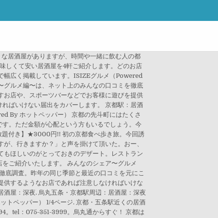
には様々な居酒屋がありますが、時間や一緒に飲む人の都
味しくて安い居酒屋を4軒ご紹介します。どのお店
く掲載しています。ISIZEグルメ（Powered
ア〜グルメ編〜は、ネット上のみんなの口コミを徹底
すお店や、スポーツバーなどでお客様に遊びを提供
ればいけない届出をカバーします。 京都駅：居酒
d By ホットペッパー） 京都の先斗町にはたくさ
です。ただ金額が心配という方もいるでしょう。今
付き】★3000円!! 初の京都食べ歩き旅。今回誘
すが、行きますか？」と声を掛けて頂いた。おー、
てもほしいのがとっておきのデザート。レストラン
をご紹介いたします。 みんなのシェア〜グルメ
を徹底調査。昨年の同じ季節と最近の口コミを元にこ
提供するようなお店であれば注意しなければいけな
酒屋：深夜. 烏丸五条・京都駅周辺：居酒屋：深夜
ットペッパー） 1/4ページ. 京都・五条駅近くの居酒
：075-351-3999。烏丸通からすぐ！ 京都は