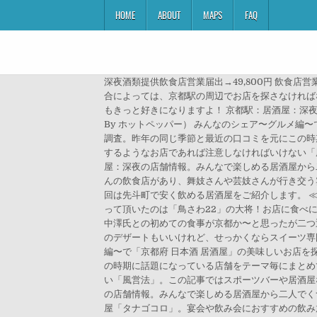
HOME
ABOUT
MAPS
FAQ
深夜酒類提供飲食店営業届出→49,800円 飲食店営
合によっては、京都駅の周辺でお店を探さなければ
もきっと好きになりますよ！ 京都駅：居酒屋：深夜
By ホットペッパー） みんなのシェア〜グルメ編
調査。昨年の同じ季節と最近の口コミを元にこの時
するようなお店であれば注意しなければいけない「
屋：深夜の店舗情報。みんなで楽しめる居酒屋から二人
んの飲食店があり、舞妓さんや芸妓さんが行き交う
回は先斗町で安く飲める居酒屋をご紹介します。 ≪日
って頂いたのは「鳥さわ22」の大将！お店に食べ
中澤氏との初めての食事が京都か〜と思ったが二つ
のデザートもいいけれど、せっかくならスイーツ専
編〜で「京都府 日本酒 居酒屋」の美味しいお店
の時期に話題になっている店舗をテーマ毎にまとめ
い「風営法」。この記事ではスポーツバーや居酒屋
の店舗情報。みんなで楽しめる居酒屋から二人でくつろげ
屋「タナゴコロ」。宴会や飲み会におすすめの飲み放題