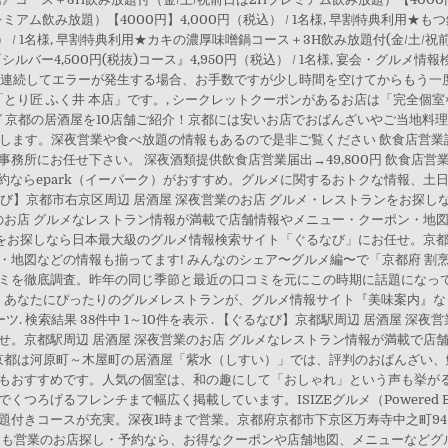
ミアム飲み放題）【4000円】4,000円（税込） / 1名様, 早割特典利用★
） / 1名様, 早割特典利用★カキの濃厚味噌鍋コース＋3H飲み放題付(金/土/祝前
『シルバー4,500円(税抜)コース』4,950円（税込） / 1名様, 宴会・グル
！, 連続してエラーが発生する場合、お手数ですが少し時間を空けてからもう一
とり匠 ふく井 本店」です。, シークレットクーポンがあるお店は「完全個室
グ 京都の居酒屋を10店舗ご紹介！京都には安いお店でおばんざいやご当地料
介します。深夜営業や食べ放題の情報もあるので是非ご覧ください 飲食店営業
務所にお任せ下さい。 深夜酒類提供飲食店営業届出→49,800円 飲食店営
ット予約ならepark（イーパーク）がおすすめ。グルメに関するおトクな情報
なび】京都市右京区周辺 居酒屋 深夜営業のお店 グルメ・レストランをお探
のお店 グルメなレストラン情報が満載で店舗情報やメニュー・クーポン・地図
ンをお探しなら日本最大級のグルメ情報検索サイト「ぐるなび」にお任せ。京都
地図などの情報も揃ってます! みんなのシェア〜グルメ編〜で「京都府 割
ミを徹底調査。昨年の同じ季節と最近の口コミを元にこの時期に話題になって
覧。あなたにぴったりのグルメレストランが、グルメ情報サイト『美味案内』
ツ. 検索結果 38件中 1～10件を表示 . 【ぐるなび】京都駅周辺 居酒屋 
せ。京都駅周辺 居酒屋 深夜営業のお店 グルメなレストラン情報が満載で店
 アクセス. 京都は河原町～木屋町の居酒屋「紫水（しすい）」では、評判のおばん
もおすすめです。人気の個室は、和の趣にして「おしゃれ」という声も挙がる
つろげるフレンチまで幅広く掲載しています。ISIZEグルメ（Powered 
きコースが充実。深夜1時まで営業。京都府京都市下京区万寿寺中之町94。tel：
～も営業のお店探し・予約なら、お得なクーポンや店舗地図、メニューなどグ