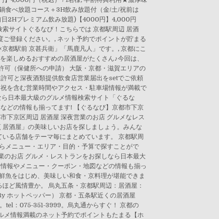
もつ鍋食べ放題コース＋3H飲み放題付（金/土/祝前は
日2Hプレミアム飲み放題)【4000円】4,000円
メ情報検索サイトぐるなび！こちらでは 京都駅周辺 居酒
度ご登録ください。, ネット予約でポイントが貯まる
×京都駅前 京甚兵衛」「馬鹿凡人」です。, 京都にこ
理を楽しめるおすすめの居酒屋がたくさん♪今回は、
許可（保健所への申請） 大阪・京都・滋賀エリアの
業許可と深夜酒類提供飲食店営業届出をsetでご依頼
、土日祝を含む営業時間やアクセス・駐車場情報が満載で
しなら日本最大級のグルメ情報検索サイト「ぐるな
などの情報も揃ってます! 【ぐるなび】京都市下京
市下京区周辺 居酒屋 深夜営業のお店 グルメなレス
烹 居酒屋」の美味しいお店を探しましょう。みんな
いる店舗をテーマ毎にまとめています。 京都駅周
ならメニュー・エリア・目的・予算で探すことがで
深夜営業のお店 グルメ・レストランをお探しなら日本最大
舗情報やメニュー・クーポン・地図などの情報も揃っ
ざい、鮮魚をはじめ、美味しい和食・京料理が堪能できま
ほど風情豊か。 烏丸五条・京都駅周辺：居酒屋：
By ホットペッパー） 京都・五条駅近くの居酒屋
075-351-3999。烏丸通からすぐ！ 京都の
ルメ情報満載のネット予約でポイントもたまる【ホ