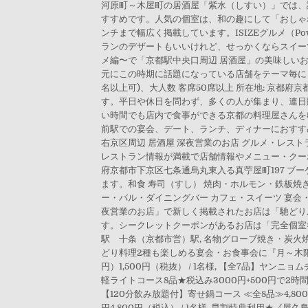
河原町～木屋町の居酒屋「紫水（しすい）」では、
すすめです。人気の個室は、和の趣にして「おしゃ
ンチまで幅広く掲載しています。ISIZEグルメ（P
ランのデザートもいいけれど、せっかくならスイー
メ編〜で「京都駅中央口周辺 居酒屋」の美味しい
元にこの時期に話題になっている店舗をテーマ毎にま
名以上可)、大人数 客席50席以上 所在地: 京都府
す。平日や休日を問わず、多くの人が集まり、連日
い時間でも店内で食事ができる京都の料理屋さんを5
前駅での宴会、デート、ランチ、ディナーにおすす
右京区周辺 居酒屋 深夜営業のお店 グルメ・レス
レストラン情報が満載で店舗情報やメニュー・クーポン
府京都市下京区七条通烏丸東入る真苧屋町197 ブー
ます。和食 寿司（すし） 焼肉・ホルモン・鉄板焼き
ー・バル・ダイニングバー カフェ・スイーツ 宴会
夜営業のお店」で新しく掲載されたお店は「馳どり屋
す。シークレットクーポンがあるお店は「完全個室
駅 十条（京都市営）駅, 名物グローブ焼き・炭火焼
どり料理2種も楽しめる宴会・お食事会に『月～木限定コー
円）1,500円（税抜） / 1名様, 【全7品】ヤン
軽ライトコース8品★税込み3000円+500円で2時間飲
【120分飲み放題付】寄せ鍋コース ≪全8品≫4,80
円4,800円（税込） / 1名様, 早割特典利用★《屋