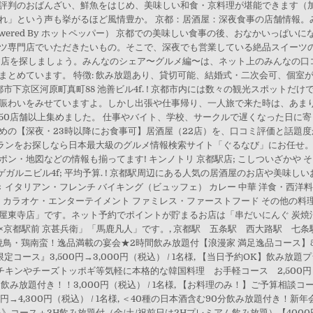
評判のおばんざい、鮮魚をはじめ、美味しい和食・京料理が堪能できます（
れ」という声も挙がるほど風情豊か。 京都：居酒屋：深夜食事の店舗情報。
owered By ホットペッパー） 京都での美味しい食事の後、おなかいっぱ
ツ専門店でいただきたいもの。そこで、深夜でも営業している絶品スイーツの
お店を探しましょう。みんなのシェア〜グルメ編〜は、ネット上のみんなの口
とめています。 特徴: 飲み放題あり、貸切可能、結婚式・二次会可、個室が
京都市下京区河原町真町88 池善ビル4f. ! 京都市内には数々の観光スポット
賑わいをみせていますよ。しかし出張や仕事帰り、一人旅で来た時は、あまりが
0店舗以上集めました。 仕事やバイト、学校、サークルで遅くなった日に寄って
めの【深夜・23時以降にお食事可】居酒屋（22店）を、口コミ評価と話題度
トランをお探しなら日本最大級のグルメ情報検索サイト「ぐるなび」にお任せ。
・地図などの情報も揃ってます! キンノトリ 京都駅店; こしついざかや そ
ゲガルニビル4f; 平均予算. ! 京都駅周辺にある人気の居酒屋のお店や美味
 イタリアン・フレンチ バイキング（ビュッフェ） カレー 中華 洋食・西洋料
・カラオケ・エンターテイメント ファミレス・ファーストフード その他の料理
東寺店」です。ネット予約でポイントが貯まるお店は「串だいにんぐ 炭焼浪
×京都駅前 京甚兵衛」「馬鹿凡人」です。, 京都駅 五条駅 西大路駅 七
鳥・鶏南蛮！逸品満載の宴会★2時間飲み放題付【浪漫家 満足逸品コース】5,00
ス』3,500円→3,000円（税込） / 1名様, 【当日予約OK】飲み放題プ
ニョムチキンやチーズトッポギ等気軽に本格的な韓国料理 お手軽コース 2,500円 2
み放題付き！！3,000円（税込） / 1名様, 【お料理のみ！】ご予算相談コース！
0円→4,300円（税込） / 1名様, ＜40種の日本酒含む90分飲み放題付き！
久島》コース＋3H飲み放題付（金/土/祝前日は2Hプレミアム飲み放題）【4000円