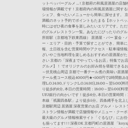
ットペッパーグルメ … ! 京都府の和風居酒屋の
場情報が満載です！京都府内の和風居酒屋に関する口
シェフ、食べたいメニューから簡単に探せます。 
満載のネット予約でポイントもたまる【ホットペッ
時にはぜひ夜の食事を楽しみたいエリアです。ただ金
のグルメレストラン一覧。あなたにぴったりのグル
所前駅（京都地下鉄東西線） 居酒屋・バー 宴会
ー・エリア・目的・予算で探すことができ、簡単に見
報、土日祝を含む営業時間やアクセス・駐車場情報が
ざいやご当地料理を楽しめるおすすめの居酒屋がた
さい 京都の「深夜までやっているお店」特集でお
グルメ】！ でオリジナルのお好み焼を堪能できるお店で
～伏見桃山周辺 京都で一番テール煮の美味い居酒屋,
テール煮コース税込4000円★+500円で2時間飲み放
理L.O.14:30,ドリンクL.O.14:30),18:00
り徒歩約6分, 本日の営業時間：18:00～翌5:00(
UFJ銀行の向かいです！徒歩6分, 本日の営業時間：18:00～2
本線「祇園四条駅」より徒歩5分。四条縄手を北上し、一つ目
京都駅周辺 居酒屋 深夜営業のお店 グルメ・レス
ストラン情報が満載で店舗情報やメニュー・クーポン
最大級のグルメ情報検索サイト「ぐるなび」にお任
も揃ってます! ! ! 深夜OK 京都円町の居酒屋 「koy