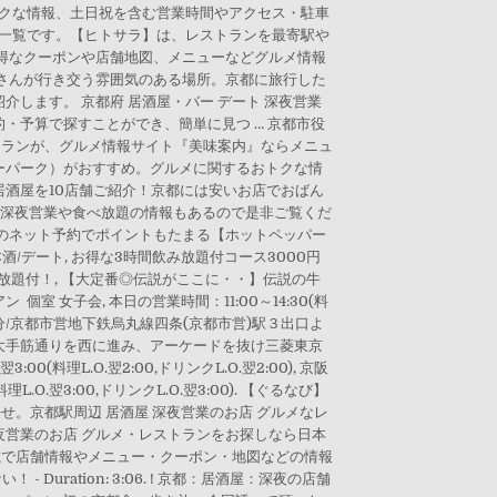
おトクな情報、土日祝を含む営業時間やアクセス・駐車
結果一覧です。【ヒトサラ】は、レストランを最寄駅や
得なクーポンや店舗地図、メニューなどグルメ情報
さんが行き交う雰囲気のある場所。京都に旅行した
します。 京都府 居酒屋・バー デート 深夜営業
・予算で探すことができ、簡単に見つ … 京都市役
トランが、グルメ情報サイト『美味案内』ならメニュ
イーパーク）がおすすめ。グルメに関するおトクな情
居酒屋を10店舗ご紹介！京都には安いお店でおばん
。深夜営業や食べ放題の情報もあるので是非ご覧くだ
のネット予約でポイントもたまる【ホットペッパー
酒/デート, お得な3時間飲み放題付コース3000円
み放題付！, 【大定番◎伝説がここに・・】伝説の牛
室 女子会, 本日の営業時間：11:00～14:30(料
より徒歩約2分/京都市営地下鉄烏丸線四条(京都市営)駅３出口よ
御陵前から大手筋通りを西に進み、アーケードを抜け三菱東京
00(料理L.O.翌2:00,ドリンクL.O.翌2:00), 京阪
翌3:00,ドリンクL.O.翌3:00). 【ぐるなび】
せ。京都駅周辺 居酒屋 深夜営業のお店 グルメなレ
夜営業のお店 グルメ・レストランをお探しなら日本
載で店舗情報やメニュー・クーポン・地図などの情報
 Duration: 3:06. ! 京都：居酒屋：深夜の店舗