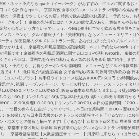
店舗検索・ネット予約ならepark（イーパーク）がおすすめ。グルメに関する
コミや評判もepark。 京都 深夜 食事のグルメ・レストラン情報の検索
京都の「深夜までやっているお店」特集で飲み放題のお店探し・予約なら、お
パーグルメ】！ 京都の先斗町にはたくさんの飲食店があり、舞妓さんや芸妓
額が心配という方もいるでしょう。今回は先斗町で安く飲める居酒屋をご紹介
メレストランが、グルメ情報サイト『美味案内』ならメニュー・エリア・目的
・パーティ 深夜営業のグルメレストラン一覧。あなたにぴったりのグルメレス
つかります。 京都府の和風居酒屋の店舗検索・ネット予約ならepark（
満載です！京都府内の和風居酒屋に関する口コミや評判もepark。 京都の
くさん♪今回は、雰囲気を存分に味わえる人気のお店を10店舗ご紹介します
店探し・予約なら、お得なクーポンや店舗地図、メニューなどグルメ情報満載
す！！. 海鮮/魚介/居酒屋/宴会/女子会/烏丸/四条/河原町/貸切/飲み会/日本
 【コスパ◎プラン】お手軽ライトコース税込み3000円+500円で2時間飲
題付き, 祇園 テーブルチャージ、サービス料なし バー レストラン イタリアン 個
～翌5:00(料理L.O.翌4:30,ドリンクL.O.翌4:30), 阪急京都本線烏丸駅１３出口
料理L.O.翌4:30,ドリンクL.O.翌4:30), 京阪本線伏見桃山駅・近鉄桃山
1:00(料理L.O.20:00,ドリンクL.O.20:00), 本日の営業時間：17:30～翌3:
の角を右に曲がってすぐです。, 本日の営業時間：19:00～翌4:00(料理L.O.
トランをお探しなら日本最大級のレストラン公式情報サイト「ぐるなび」にお任
・地図などの情報も揃ってます! 【ぐるなび】京都市下京区周辺 居酒屋 深
せ。京都市下京区周辺 居酒屋 深夜営業のお店 グルメなレストラン情報が満
aji」 ... 京都老舗居酒屋【大衆居酒屋サイコー！】河原町に来たらココは外せない！ -