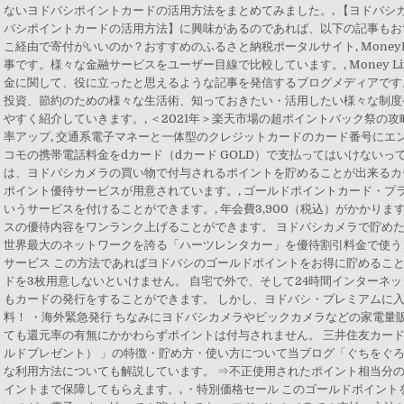
ないヨドバシポイントカードの活用方法をまとめてみました。, 【ヨドバシ
バシポイントカードの活用方法】に興味があるのであれば、以下の記事もおす
こ経由で寄付がいいのか？おすすめのふるさと納税ポータルサイト, MoneyL
事です。様々な金融サービスをユーザー目線で比較しています。, Money Li
金に関して、役に立ったと思えるような記事を発信するブログメディアです
投資、節約のための様々な生活術、知っておきたい・活用したい様々な制度
やすく紹介していきます。, ＜2021年＞楽天市場の超ポイントバック祭の
率アップ, 交通系電子マネーと一体型のクレジットカードのカード番号にエン
コモの携帯電話料金をdカード（dカード GOLD）で支払ってはいけないっ
は、ヨドバシカメラの買い物で付与されるポイントを貯めることが出来るカ
ポイント優待サービスが用意されています。, ゴールドポイントカード・プ
いうサービスを付けることができます。, 年会費3,900（税込）がかかり
スの優待内容をワンランク上げることができます。 ヨドバシカメラで貯めた
世界最大のネットワークを誇る「ハーツレンタカー」を優待割引料金で使うこ
サービス この方法であればヨドバシのゴールドポイントをお得に貯めるこ
ドを3枚用意しないといけません。 自宅で外で、そして24時間インターネ
もカードの発行をすることができます。 しかし、ヨドバシ・プレミアムに入
料！ ・海外緊急発行 ちなみにヨドバシカメラやビックカメラなどの家電量
ても還元率の有無にかかわらずポイントは付与されません。 三井住友カー
ルドプレゼント） 」の特徴・貯め方・使い方について当ブログ「ぐちをぐ
な利用方法についても解説しています。 ⇒不正使用されたポイント相当分の
イントまで保障してもらえます。, ・特別価格セール このゴールドポイン