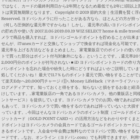
ではなく、カードの最終利用日から2年間となるため最低でも2年に1回以上
トは実質無期限となります。 Copyright © 2019 節約大全｜生活費を賢く浮か
Reserved. ヨドバシカメラに行ったことがある方なら、ほとんどの方が
（何しろ圧倒的な還元率ですからね！ しかし、還元率の高いヨドバシポイン
の貯め方や使い方 2017.11.05 2019.03.19 WIZ SELECT home & mile
メラで商品を購入すれば、ヨドバシゴールドポイントを貯めることが出来ま
せんが、iTunesカードと交換してショップで換金すれば現金化も可能で
還元率を上げる方法などをまとめました。 家電量販店でのポイントの使い
トで買った部分はポイント付与対象外になる」ということです。, 還元率20
2,000円分のポイントが付与されない ■ iD ヨドバシポイントカードの
バシポイントを忘れた場合や紛失した時にどうすればよいかご説明していま
処してくださいね！ 最大で11.7％ものポイント還元で買い物をすることがで
て楽天Edyへ20,000円チャージ //]]>, Money LifeHack（マネー
ログメディアです。知っておくと得をする、知らないと損をするお金と経済
けしています。, 家電量販店の一角であるヨドバシカメラ。他の量販店と同
ントサービス）を提供しています。ヨドバシカメラでのお買い物であれば1
もあって、ヨドバシカメラで買い物をするのであれば持っていないと大損す
っています。, 今回はそんなヨドバシカメラのポイント制度（ゴールドポイ
ジットカード（GOLD POINT CARD +）の活用方法などをわかりやすく
ドポイントはヨドバシカメラの会員カードであるゴールドポイントカードに
きるポイントです。入会金や年会費は無料なのでヨドバシで買い物をするな
ードです。, なお、オンライン（ヨドバシ.com）でも利用できますが、利