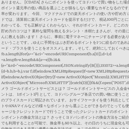
ありません。 [CDATA[ さらにポイントを使ってヨドバシで買い物をし
ポイント還元率の低い商品を選ぶことが損をしない重要なカギとなるのです。
率が変わります。 今回、 マクドナルドでの楽天ポイントの使い方や貯め方 
ドでは、清算前に楽天ポイントカードを提示するだけで、 税込100円ごとに
わかってる、でも正解がよくわからない、それがポイントカード。どこのカ
貯め方のコツは？ 素朴な疑問を抱えるタレント・水樹たまさんが、その道
んに教えを請います！ さらに、事前に電子マネーにチャージする必要があ
ということです。, ゆえに手間をはぶき貯めるポイントを1つに絞るのであ
ード・プラスを使うことをオススメします。, そして、絶対にしておくべき
!b.a.length)for(a+="&ci="+encodeURIComponent(b.a[0]),d=1;d
=a.length+e.length&&(a+=e)}b.i&&
(e="&rd="+encodeURIComponent(JSON.stringify(B())),131072>=a.length+
{d=b.h;b=b.j;var f;if(window.XMLHttpRequest)f=new XMLHttpRequest;
if(window.ActiveXObject)try{f=new ActiveXObject("Msxml2.XMLHTTP"
ActiveXObject("Microsoft.XMLHTTP")}catch(D){}}f&&(f.open("POST",
メラ ゴールドポイントサービスとは？ ゴールドポイントサービスの 入会金
ントは、 1ポイント1円 として、ヨドバシグループ各店での買い物に使うこ
のプライスカードに明記されています。 おサイフケータイを使う利点とし
トやANAマイルなどの様々なポイントから選ぶことができるのでとっても便利
ャージをクレジットカードで行うことで使ったクレジットカードのポイント
シポイントの換金方法とは？ さっそくヨドバシポイントの換金方法をご紹介
でも利用することが可能で、換金率も80％以上、その日のうちに現金化も可
中無休でできる非常に優秀な換金方法です。 そこで今回は、ビックカメラ