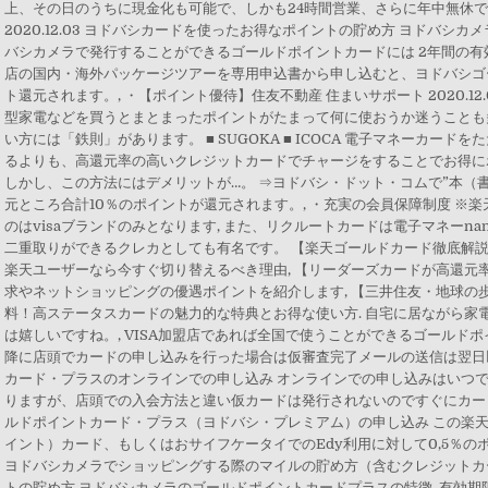
上、その日のうちに現金化も可能で、しかも24時間営業、さらに年中無休
2020.12.03 ヨドバシカードを使ったお得なポイントの貯め方 ヨドバシ
バシカメラで発行することができるゴールドポイントカードには 2年間の有
店の国内・海外パッケージツアーを専用申込書から申し込むと、ヨドバシゴ
ト還元されます。, ・【ポイント優待】住友不動産 住まいサポート 2020.1
型家電などを買うとまとまったポイントがたまって何に使おうか迷うことも
い方には「鉄則」があります。 ■ SUGOKA ■ ICOCA 電子マネーカー
るよりも、高還元率の高いクレジットカードでチャージをすることでお得に
しかし、この方法にはデメリットが…。 ⇒ヨドバシ・ドット・コムで”本（
元ところ合計10％のポイントが還元されます。, ・充実の会員保障制度 ※楽
のはvisaブランドのみとなります, また、リクルートカードは電子マネーna
二重取りができるクレカとしても有名です。 【楽天ゴールドカード徹底解
楽天ユーザーなら今すぐ切り替えるべき理由, 【リーダーズカードが高還元
求やネットショッピングの優遇ポイントを紹介します, 【三井住友・地球の歩
料！高ステータスカードの魅力的な特典とお得な使い方. 自宅に居ながら家
は嬉しいですね。, VISA加盟店であれば全国で使うことができるゴールドポイ
降に店頭でカードの申し込みを行った場合は仮審査完了メールの送信は翌日以
カード・プラスのオンラインでの申し込み オンラインでの申し込みはいつ
りますが、店頭での入会方法と違い仮カードは発行されないのですぐにカード
ルドポイントカード・プラス（ヨドバシ・プレミアム）の申し込み この楽天E
イント）カード、もしくはおサイフケータイでのEdy利用に対して0,5％
ヨドバシカメラでショッピングする際のマイルの貯め方（含むクレジットカ
トの貯め方 ヨドバシカメラのゴールドポイントカードプラスの特徴. 有効