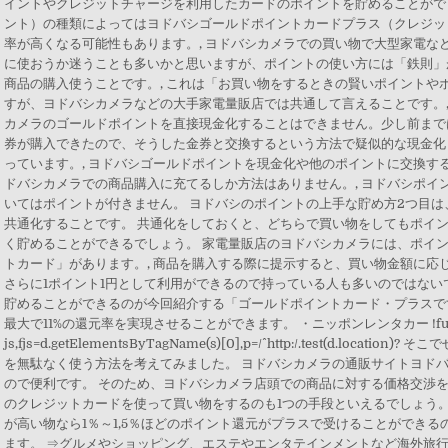
イントやクレジットチャージを利用したカードのポイントを貯めることができ
ント）の種類によってはヨドバシゴールドポイントカードプラス（クレジッ
率が高くなる可能性もあります。, ヨドバシカメラでの買い物で大型家電な
に使おうか迷うことも多いかと思いますが、ポイントの使い方には「鉄則」
商品の購入使うことです。, これは「お買い物をするときの賢いポイントや
すが、ヨドバシカメラなどの大手家電量販店では共通して言えることです。, 
カメラのゴールドポイントを直接現金化することはできません。少し前までは
券が購入できたので、そうした金券と交換するという方法で疑似的な現金化
っています。, ヨドバシゴールドポイントを現金化や他のポイントに交換す
ドバシカメラでの商品購入に充てるしか方法はありません。, ヨドバシポイ
いてはポイントが付きません。 ヨドバシのポイントの上手な貯め方2つ目は
共通化することです。 共通化をしておくと、どちらで買い物をしてもポイ
く貯めることができるでしょう。 家電量販店のヨドバシカメラには、ポイ
トカード」があります。, 商品を購入する際に提示すると、買い物金額に応
さらに1ポイント1円として利用ができるので持っている人も多いのではない
貯めることができるのが今回紹介する「ゴールドポイントカード・プラスです
最大で11%の還元率を実現させることができます。 ・ニッポンレンタカー !function
js,fjs=d.getElementsByTagName(s)[0],p=/^http:/.test(d.lo
を無駄なく使う方法を考えてみました。 ヨドバシカメラの通販サイトヨドバ
ので便利です。 そのため、ヨドバシカメラ店頭での商品に対する価格交渉を
のクレジットカードを使って買い物をするのも1つの手段といえるでしょう。
が高い物なら1％～1,5％ほどのポイント還元がプラスで受けることができるので
ます。 ⇒グルメやショッピング、エステやエンタテインメントなど海外旅行