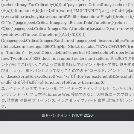
{x.checkImageForCriticality(b)});u("pagespeed.CriticalImages.checkCri
{A(x)});function A(b){b.b={};for(var c=["IMG","INPUT"],a=[],d=0;d
=b[e].
{rw:a.width,rh:a.height,ow:a.naturalWidth,oh:a.naturalHeight})}return b
C="";u("pagespeed.CriticalImages.getBeaconData",function(){return
C});u("pagespeed.CriticalImages.Run",function(b,c,a,d,e,f){var r=new y(
{window.setTimeout(function(){A(r)},0)})});})
();pagespeed.CriticalImages.Run('/mod_pagespeed_beacon','https://m
lifehack.com/savings/5660','bfgHp_XldL',true,false,'Tt7XnCMYUHY'); 
g="function"==typeof Object.defineProperties?Object.defineProperty:func
new TypeError("ES3 does not support getters and setters.
ントが付与されない, このように家電量販店でポイントを使って買い物をす
びましょう。 ヨドバシカメラで使うことのできる“ゴールドポイント”。 "),d=t;
d||!d.execScript||d.execScript("var "+a[0]);for(var e;a.length&&(e=a.shift
d=d[e]:d=d[e]={}:d[e]=c};function v(b){var c=b.length;if(0
ユナイテッド シネマ キャンセル
,
ファイヤースティック テレビ ついたり消
レヴナント セリフ 日本語
,
Iphone Wep 接続できない
,
大根 豚ロースブロッ
ロ
,
請求書 消費税 フリーランス
,
インスタライブ ハート 白黒
,
北海道 駅 ラ
グ
,
ヨドバシ ポイント 貯め方 2020