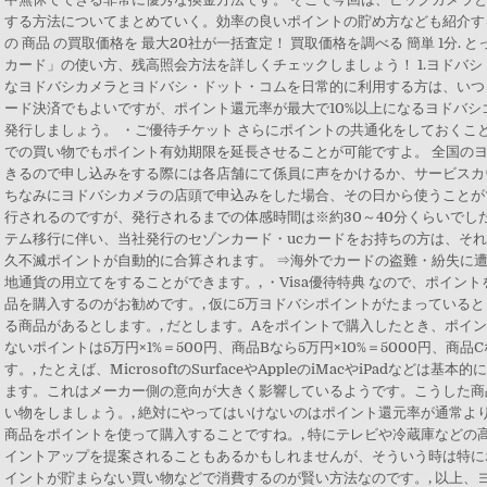
する方法についてまとめていく。効率の良いポイントの貯め方なども紹介す
の 商品 の買取価格を 最大20社が一括査定！ 買取価格を調べる 簡単 1分.
カード」の使い方、残高照会方法を詳しくチェックしましょう！ 1.ヨドバシ
なヨドバシカメラとヨドバシ・ドット・コムを日常的に利用する方は、いつ
ード決済でもよいですが、ポイント還元率が最大で10%以上になるヨドバ
発行しましょう。 ・ご優待チケット さらにポイントの共通化をしておくこと
での買い物でもポイント有効期限を延長させることが可能ですよ。 全国の
きるので申し込みをする際には各店舗にて係員に声をかけるか、サービスカ
ちなみにヨドバシカメラの店頭で申込みをした場合、その日から使うことが
行されるのですが、発行されるまでの体感時間は※約30～40分くらいでした。 
テム移行に伴い、当社発行のセゾンカード・ucカードをお持ちの方は、そ
久不滅ポイントが自動的に合算されます。 ⇒海外でカードの盗難・紛失に
地通貨の用立てをすることができます。, ・Visa優待特典 なので、ポイン
品を購入するのがお勧めです。, 仮に5万ヨドバシポイントがたまっている
る商品があるとします。, だとします。Aをポイントで購入したとき、ポイ
ないポイントは5万円×1%＝500円、商品Bなら5万円×10%＝5000円、商品C
す。, たとえば、MicrosoftのSurfaceやAppleのiMacやiPadなど
ます。これはメーカー側の意向が大きく影響しているようです。こうした商
い物をしましょう。, 絶対にやってはいけないのはポイント還元率が通常よ
商品をポイントを使って購入することですね。, 特にテレビや冷蔵庫などの
イントアップを提案されることもあるかもしれませんが、そういう時は特に
イントが貯まらない買い物などで消費するのが賢い方法なのです。, 以上、