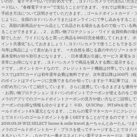
いのが、電子マネー払いでの貯め方です。, ヨドバシカメラでの支払い方法
ード払い、“各種電子マネー”で支払うことができます。 それでは簡単にゴ
手続き方法について説明させていただきます。, ゴールドポイントカード・
じように、全国のヨドバシカメラまたはオンラインにて申し込みをすることがで
に、高額の新商品がセール品として出品される場合もあるので狙っている商
ることができますよ。, ２、お買い物プロテクション・ワイド 会員特典の場合
額でしたが、ワイドになると買った商品を365日完全補償してくれます。 
イント共通化”もしておきましょう！, ヨドバシカメラで使うこともできる
与率は商品によって差があります。 ⇒大自然を感じる森の中のリゾートホ
基本室料が10％割引きになります。, ・日本通運お引越しサービス 家電を
非常にお得になります。, ヨドバシカメラで商品を購入する際に提示すると
ドです。, ポイントカードなので、クレジットカード機能は付帯していませ
ラスではETCカードは初年度年会費は無料ですが、次年度以降は500円（
のポイントはマイレージに交換できるのか知っていますか？本記事では、ヨ
の貯め方についてご紹介しています。 さらに提携しているさまざまな優待サ
・お買い物プロテクション ヨドバシのポイントでクーポンが使えるのをご
メラのアプリでのゴールドポイントクーポンの見方や使い方などご説明して
クーポンのお得な情報も分かりますよ！ ※iD、QUICPay、PiTaPaを
ールドポイント8％還元となります。, これらの電子マネーカードにクレジ
とでヨドバシのゴールドポイントを多くGETすることができるのです！ マイルの貯
2019.03.19 WIZ SELECT home & mile travel あーちゃんとみ
メラのゴールドポイントカード・プラスを使ってチャージすることでヨドバ
きるということ。, なかでも一番オススメしたい電子マネーカードは、楽天E