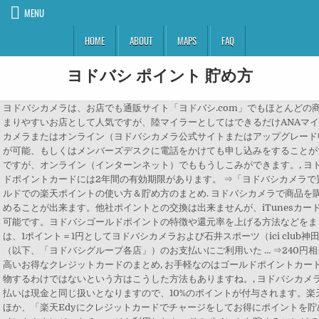
MENU
HOME
ABOUT
MAPS
FAQ
ヨドバシ ポイント 貯め方
ヨドバシカメラは、お店でも通販サイト「ヨドバシ.com」でもほとんどの
まりやすいお店として人気ですが、陸マイラーとしてはできるだけANAマイ
カメラまたはオンライン（ヨドバシカメラ公式サイトまたはアップグレード
が可能、もしくはメンバーズデスクに電話をかけても申し込みをすることがで
ですが、オンライン（インターンネット）でももうしこみができます。, ヨ
ドポイントカードには2年間の有効期限があります。 ⇒「ヨドバシカメラで
ルドでの楽天ポイントの使い方＆貯め方のまとめ. ヨドバシカメラで商品を
めることが出来ます。他社ポイントとの交換は出来ませんが、iTunesカ
可能です。ヨドバシゴールドポイントの特徴や還元率を上げる方法などをま
は、1ポイント＝1円としてヨドバシカメラおよび石井スポーツ（ici clu
（以下、「ヨドバシグループ各店」）のお支払いにご利用いた … ⇒240円
高いお得なクレジットカードのまとめ, お手軽なのはゴールドポイントカー
物するわけではないという方はこうした方法もありますね。, ヨドバシカメラ
払いは現金と同じ扱いとなりますので、10%のポイントが付与されます。楽
ほか、「楽天Edyにクレジットカードでチャージをしてお得にポイントを貯