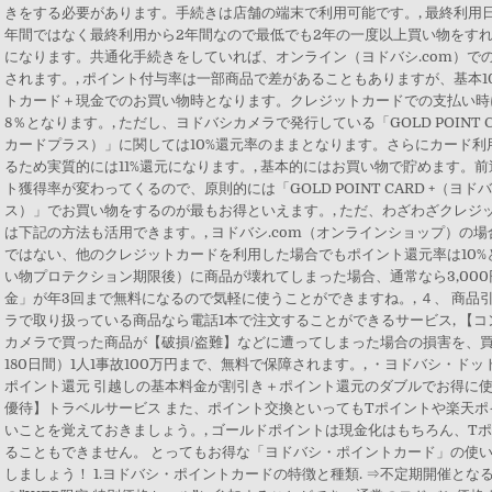
きをする必要があります。手続きは店舗の端末で利用可能です。, 最終利用
年間ではなく最終利用から2年間なので最低でも2年の一度以上買い物をす
になります。共通化手続きをしていれば、オンライン（ヨドバシ.com）で
されます。, ポイント付与率は一部商品で差があることもありますが、基本1
トカード＋現金でのお買い物時となります。クレジットカードでの支払い時
8％となります。, ただし、ヨドバシカメラで発行している「GOLD POINT 
カードプラス）」に関しては10%還元率のままとなります。さらにカード利
るため実質的には11%還元になります。, 基本的にはお買い物で貯めます。
ト獲得率が変わってくるので、原則的には「GOLD POINT CARD +（
ス）」でお買い物をするのが最もお得といえます。, ただ、わざわざクレジ
は下記の方法も活用できます。, ヨドバシ.com（オンラインショップ）の
ではない、他のクレジットカードを利用した場合でもポイント還元率は10%
い物プロテクション期限後）に商品が壊れてしまった場合、通常なら3,00
金」が年3回まで無料になるので気軽に使うことができますね。, ４、 商品
ラで取り扱っている商品なら電話1本で注文することができるサービス, 【コ
カメラで買った商品が【破損/盗難】などに遭ってしまった場合の損害を、買
180日間）1人1事故100万円まで、無料で保障されます。, ・ヨドバシ・ド
ポイント還元 引越しの基本料金が割引き＋ポイント還元のダブルでお得に使
優待】トラベルサービス また、ポイント交換といってもTポイントや楽天
いことを覚えておきましょう。, ゴールドポイントは現金化はもちろん、T
ることもできません。 とってもお得な「ヨドバシ・ポイントカード」の使
しましょう！ 1.ヨドバシ・ポイントカードの特徴と種類. ⇒不定期開催と