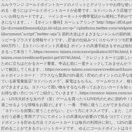
ルルラウンジ ゴールドポイントカードのメリットとデメリットやお得な使
める・使うにはゴールドポイントカードが必要です。ヨドバシカメラ店舗で
いいお得なカードですよ。 ⇒インターネットや携帯電話から便利に予約が
きになります。, ・【ポイント優待】カーシェアリング 'http':'https';if(!d.getEl
{js=d.createElement(s);js.id=id;js.src=p+"://platform.twitter.com/widgets.
(document,"script","twitter-wjs"); 節約大全はさまざまなジ
ッピーをプラスする情報サイトです。, 貯金の仕組みづくりからチリツモ貯
100万円！, 【ヨドバシポイント共通化】ポイントの共通手続きをすれば他
きるって本当！？, https://ecoeco-taizen.com/save/poikatsu/10785.html, ht
taizen.com/creditcard/point-get/10785.html, 「クレジット
ために立ちはだかるカード審査。申込む前に一度チェックしてみませんか？
いて解説してくれます。, https://ecoeco-taizen.com/save/creditcard/
ルドポイントカード・プラスなら驚異の11%還元！貯めたポイントの上手な使
ている家電量販店"ヨドバシカメラ"。家電はもちろん、ゲームやコスメ、
ができますよね。ヨドバシで買い物をするなら持っておきたいカードを知っ
お得な使い方についてご紹介していきます！, https://ecoeco-taizen.com/save/
ム・LIVE大好きな女の子（笑）ゲームを買ったりLIVE代のために節約中
過ごせるような情報をお届けします！. 一番、手軽に使うことができるのは
「ヨドバシを頻繁に使うことがない」という方にオススメです。, また、この
を行う必要と専用アプリにてポイントの共通化が必要ので気をつけてください
ドポイントを貯める方法 リクルートカードは毎月の利用分に対し、1.2%
貯めることができるクレジットカードです。 ゆえにゴールドポイントはヨ