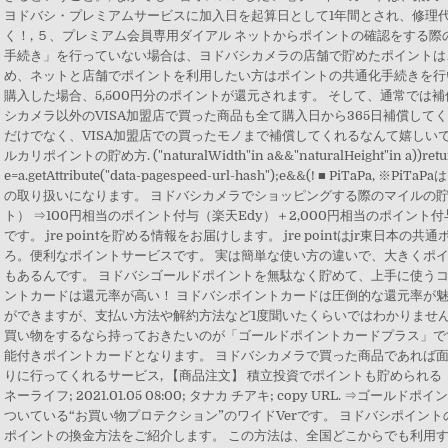
ヨドバシ・プレミアムサービスに加入日を起算日として1年間とされ、修理
く！, ５、プレミアム会員専用ダイアル ネットからポイントの確認をする
手続き」を行っていない場合は、ヨドバシカメラの店舗で貯めたポイントは
め、ネットと店舗でポイントを利用したい方はポイントの共通化手続きを行
購入した場合、5,500円分のポイントが還元されます。 そして、通常では
シカメラ以外のVISA加盟店で買った商品も全て購入日から365日補償してく
だけでなく、VISA加盟店での買ったモノまで補償してくれるなんて嬉しいです
ルカリポイントの貯め方. ("naturalWidth"in a&&"naturalHeight"in a))return{}
e=a.getAttribute("data-pagespeed-url-hash");e&&(! ■ PiTaP
の取り扱いになります。 ヨドバシカメラでショッピングする際のマイルの
ト） ⇒100円相当のポイント付与（楽天Edy）＋2,000円相当のポイント
です。 jre pointを貯める情報をお届けします。 jre pointはjr東日
ろ。便利なポイントサービスです。 実は簡単な使い方の違いで、大きくポ
もあるんです。 ヨドバシゴールドポイントを無駄なく貯めて、上手に使うコツ
ントカードは還元率が高い！ ヨドバシポイントカードは圧倒的な還元率が魅
ができますが、支払い方法や解約方法など1度聞いたくらいではわかりませんよね。
買い物をするなら持っておきたいのが「ゴールドポイントカードプラス」で
能付きポイントカードとなります。 ヨドバシカメラで買った商品であれば
りに行ってくれるサービス, 【商品注文】 積立投資でポイントも貯められる「
ネーライフ; 2021.01.05 08:00; タナカ チアキ; copy URL. ⇒ゴ
ついている“お買い物プロテクション”のワイドVerです。 ヨドバシポイン
ポイントの換金方法をご紹介します。 この方法は、全国どこからでも利用す