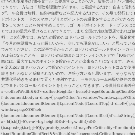
の”WEB限定 特別価格セール”に参加することができ、通常のヨドバシ価
できます。 方法は「引取修理受付ダイヤル」に電話するだけ！ 自由で便利
グ”。 年会費は無料、名前や住所などを記入するだけで、その場で発行しても
ドポイントカードのスマホアプリとポイントの共通化をすることができるの
化をしておくことをおすすめします。, ゴールドポイントカード・プラスは
とで11％の還元を受けることができます。, また全国のVisa加盟店であれ
料！ この記事では、あなたの貯めたヨドバシゴールドポイントを、現金化
「今月の生活費ちょっと厳しいから、少しでも現金がほしい」 と思っている
でみてください。 この記事で分かること. ヨドバシのゴールドポイントカー
が11倍になることも」 ヨドバシの店舗またはオンラインストアで「10倍ポ
際には、最大で11％のポイントを貯めることが出来ることになります。 み
■ 楽天Edy ヨドバシカメラで貯めたポイントも、ヨドバシ.ドットコムで
続きを行わないと反映されないので、戸惑う方いると思います。 そうなら
共通化手続きを済ませて置くと便利ですよ。 ⇒モデルルーム来場や物件の
定でヨドバシゴールドポイントをもらうことができます。, 会員特典3 海外
//
=c.offsetWidth&&0>=c.offsetHeight)a=!1;else{d=c.getBoundingClientRe
f=document.body;a=d.top+("pageYOffset"in window?window.pageYOffs
(document.documentElement||f.parentNode||f).scrollTop);d=d.left+("p
window.pageXOffset:
(document.documentElement||f.parentNode||f).scrollLeft);f=a.toString(
a=!1:(b.b[f]=!0,a=a<=b.g.height&&d<=b.g.width)}a&&
(b.a.push(e),b.c[e]=!0)}y.prototype.checkImageForCriticality=function(b
{b.getBoundingClientRect&&z(this,b)};u("pagespeed.CriticalImages.che