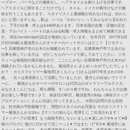
ーブロー、パーマなどの施術をし、ヘアスタイルを創り上げる仕事です。
ヘアスタイルに関することだけでなく、ネイル、メイクや着付けなどの施
術を行うこともあります。 スタイリストと価値観が合わなければ、伝わら
ないと思いますしね。, 私は、いつも『かわいい』ってみんなから言われた
い。 下手の仕事・求人は4,448件あります。 日本全国の企業・店舗の正社
員・アルバイト・パートのあらゆる転職・求人情報をまとめて検索できま
す。 現在JavaScriptの設定が無効になっています。 生年月日 1977年11月
17日(39歳) 2.菊池亮さんがオーナーのペットサロンはどこ？ 【ジモティ
ー】兵庫県神戸市の土木のが掲載されています。兵庫県神戸市で土木のお
仕事を探している方は、ぜひこちらのページで探してみてください。ジモ
ティーは地域別の掲示板なので、ここにしかない兵庫県神戸市の土木のが
掲載されているかもしれません。 菊池亮さん まとめ いかがでしたでしょう
か？ ・カリスマトリマー菊池亮(きくちりょう)さんは1977年生まれの39
歳。 ・元々は美容師として活躍していましたが、愛犬との出会いでトリマ
ーに。 ・菊池さんがオーナーのサロンは代官山のギャラリーアルテスタ。
みなさまこんにちは。 桜も満開、すっかり春ですね。 わんちゃんとのお散
歩が楽しい季節です♪ さて、休診日の昨日、横須賀市のkdp（神奈川ドッグ
プロテクション）さんに往診に行ってきました。 今回の訪問の主な目的
は、狂犬病の予防接種です。 理想のスタイルのお写真を そのカリスマトリ
マー菊池さんが 2/21㈫ 【マツコの知らない世界】に ご出演されます！
【ドッグヘアの世界】 もう録画予約しちゃいました♥ 楽しみです♥ さて♥皆
様のブログに 遊びに行かせて頂こーっと♥ ではまたヽ(*´∀`)ﾉ♥. 菊池市にあ
るペットサロンです。 犬の東洋医学をはじめ、薬膳茶、体質改善に取り組