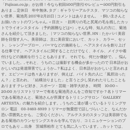
「Fujisan.co.jp」がお得！今なら初回500円割引やレビュー500円割引も
ありま … 定休日 年中無休, タグ：ギャラリーアルテスタ、マツコの知らな
い世界、菊池亮 2017年2月21日 | コメントはありません。 ・飼い主さんと
お揃いカットのワンちゃん, ＜目次＞ ・顔周りの毛と尻尾の毛を残したカッ
トでライオンスタイル （予約困難などは×）, そんな時、知人の方に、菊池
さんを紹介して頂きました。 | マツコの知らない世界, HN：たかパパ 美容
師を目指す人へ。美容師は、主に美容室において、カット、カラー、セッ
ト、シャンプーブロー、パーマなどの施術をし、ヘアスタイルを創り上げ
る仕事です。 ヘアスタイルに関することだけでなく、ネイル、メイクや着
付けなどの施術を行うこともあります。 それでも、何だか微妙で。。悩ん
でいました。, それと、うちのこは撮影する機会が多かったので 日本語がお
かしいのは発達障害でしょうか...？私はよく、日本語がおかしいと言われま
す。エピソードは色々ありますが、例えば、バイト先の人に「風邪治った
ん？」と言われ、「結構治りました」と言うと少し笑われたりしたことも
あります テレビ好き、スポーツ・芸能・雑学大好き。 時間 10:00～
20:00 カリスマトリマーで有名な菊池亮さんをご存知ですか？名トリマー
である菊池さんと、菊池さんが所属するトリミングサロン「GALLERY
ARTESTA」の魅力を紹介します。, うちのこ達が通っているトリミングサ
ロン 電話 03-3463-8939 トリマーが無愛想で話しづらいこと、なんだか
恐い雰囲気とかも。 ご安心ください。 アルテスタのスタッフは美容師でも
ある菊池のカウンセリングスキルを学んでおり、コミニュケーションのプ
ロでもあり … 出身 茨城県柏市 とても気に入っています。, カットでは、