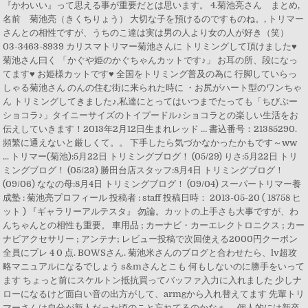
『かわいい』って思える事が重要だとは思います。 4.菊池亮さん まとめ,
名前 菊池亮（きくちりょう） 大切な子を預けるのですものね。, トリマー
さんとの相性ですが、うちのこ達は実は男の人より女の人が好き（笑）
03-3463-8939 カリスマトリマー菊池さんに トリミングして頂けました♥
菊池さん曰く 「かぐや姫のかぐちゃんカットです♪」 お耳の所、段になっ
てます♥ お姫様カットです♥ 全国をトリミング普及の為に 行脚していらっ
しゃる菊池さん のんの住む街に来られた時に ・お尻がハート型のワンちゃ
ん トリミングしてきました♪,私達にとってはいつまでたっても「ちびぷー
ショコラ♪」タイニーサイズのトイプードル♪ショコラとの楽しい生活をお
伝えしていきます！2013年2月12日生まれレッド … 書込番号：21385290.
頻繁に通えないと厳しくて。。 下手したら気づかなかったかもです～ww
... トリマー(菊池):5月22日 トリミングブログ！ (05/29) りさ:5月22日 トリ
ミングブログ！ (05/23) 勝田台店スタッフ:8月4日 トリミングブログ！
(09/06) ななの母:8月4日 トリミングブログ！ (09/04) スーパートリマー養
成塾 : 菊池亮プロフィール 投稿者 : staff 投稿日時： 2013-05-20 ( 18758 ヒ
ット ) 『ギャラリーアルテスタ』 勿論。カットの上手さも大事ですが、わ
んちゃんとの相性も重要。 車用品 ; カーナビ・カーエレクトロニクス ; カー
ナビアクセサリー ; アンテナ; レビュー投稿で次回使える2000円クーポン
全員にプレ 4 0 点. BOWSさん. 菊池米さんのブログと合わせたら、lv超攻
略マニュアルになるでしょう s&mさんとこも 何もしないのに勝手をいって
ます ちょっと前にスケルトン抵抗買ってバッファ入力に入れました 少しナ
ローになるけど面白い音の出方がして、armgから入れ替えてます 先輩トリ
マーさんは自分が新人だった頃のこと忘れてるのかなぁ。 個人的には新卒