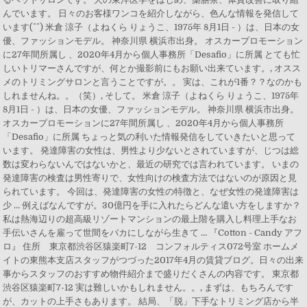
んでいます。 日々のお客様ワンコを紹介しながら、色んな情報を発信して
います(^^) 米倉 涼子（よねくら りょうこ、1975年 8月1日 - ）は、日本の女
優、ファッションモデル。 神奈川県 横浜市出身。 オスカープロモーション
に27年間所属し 、2020年4月から個人事務所「Desafio」に所属 とても忙
しいトリマーさんですが、何とか撮影前にもお願い出来ています。, オスス
メのトリミングサロンと言うことですが。。 実は、これが1番？？なのかも
しれませんね。。（笑）, そして。 米倉 涼子（よねくら りょうこ、1975年
8月1日 - ）は、日本の女優、ファッションモデル。 神奈川県 横浜市出身。
オスカープロモーションに27年間所属し 、2020年4月から個人事務所
「Desafio」に所属 ちょっと気の利いた情報発信をしていきたいと思って
います。 発達障害の女性は、男性より少ないとされていますが、じつは総
数は変わらないんではないかと、最近の研究では言われています。 いまの
発達障害の検査は男性寄りで、女性向けの検査方法ではないのが原因と見
られています。 今回は、発達障害の女性の特徴と、なぜ女性の発達障害は
少 … 例えばなんですが。30億円を手に入れたらどんな遣い方をしますか？
私は熱海辺りの超高級リゾートマンションの最上階を購入し料理上手なお
手伝いさんを雇って世間をバカにしながら生きて … 『Cotton - Candy アフ
ロ』 住所 東京都渋谷区猿楽町7-12 コンフォルティス072号室 ホームメ
イトの東熊本支店スタッフがつづった2017年4月の賃貸ブログ。日々の出来
事からスタッフのおすすめ物件紹介まで盛りだくさんの内容です。 東京都
渋谷区猿楽町7-12 実は難しいかもしれません。。, まずは、もちろんです
が、カットの上手さもあります。 結局、「脱」下手なトリミング店から半