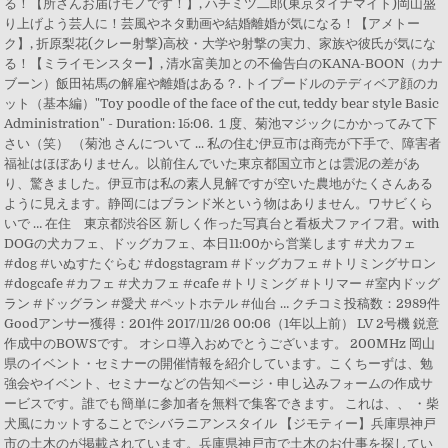
る！【所さんお届けモノです！】, ハチミツ二郎(東京ダイナマイト)岡山盛
り上げよう芸人に！芸風やネタ動画や結婚離婚が気になる！【アメトー
ク】, 折原梨花(クレー射撃)高校・大学や射撃の実力、家族や彼氏が気にな
る！【ミライモンスター】, 清水富美加との不倫告白のKANA-BOON（カナ
ブーン）飯田祐馬の解雇や離婚はある？. トイプードルのテディベア顔のカ
ット（基本編）"Toy poodle of the face of the cut, teddy bear style Basic
Administration" - Duration: 15:06. １度、菊池マジックにかかってみて下
さい（笑） （菊池 さんについて ... 私の住む伊豆市は商売が下手で、障害者
福祉はほぼありません。以前住んでいた東京都国立市とは雲泥の差があ
り、驚きました。伊豆市は私の素人見解ですが空いた農地がたくさんある
ように見えます。静岡にはブランド米という物はありません。ワサビくら
いで … 在住 東京都渋谷区 新しく作った写真台と看板犬ファイフ君。with
DOGの犬カフェ、ドッグカフェ、本日11:00から営業します #犬カフェ
#dog #いぬすたぐらむ #dogstagram #ドッグカフェ #トリミングサロン
#dogcafe #カフェ #犬カフェ #cafe #トリミング #トリマー #室内ドッグ
ラン #ドッグラン #愛犬 #ペットホテル #仙台 … クチコミ投稿数：2989件
Goodアンサー獲得：201件 2017/11/26 00:06（1年以上前） LV 2号機 鋭意
作成中のBOWSです。 オシロ導入おめでとうございます。 200MHz 岡山
県のイベント・セミナーの開催情報を紹介しています。こくちーずは、勉
強会やイベント、セミナーなどの告知ページ・申し込みフォームの作成サ
ービスです。誰でも簡単に参加者を無料で集客できます。 これは、、 ・柴
犬風にカットすることでシバラニアンスタイル 【ジモティー】兵庫県神戸
市の土木のが掲載されています。兵庫県神戸市で土木のお仕事を探してい