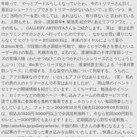
年経って、 やっとプードルらしくなっていたわ。 今のトリマーさん曰く、
最近はショークリップできる トリマーが少ないみたいで…と言いつつ、未
だに 当時のプーを思い出しては、あれはない、有り得ないと 言われている
わ。 人間も犬も、自分 … 謹賀新年♥. 菊池亮 紹介PV. あえてフワフワと。。,
その名も。。 GALLERY ARTESTAさんをご紹介します。, 実は、昔は近所
のトリミングサロンさんへ行っていたのですが。。なかなか思い通りにな
らなくて ヒゲトリマー BT5200/15は、本体のダイヤルによって最小
0.2mm単位、17段階の長さ調節が可能で、細かくヒゲの長さを整えたいユ
ーザー向けの製品。 札幌市在住、2児の父。 渡瀬恒彦の十津川警部シリー
ズの登場人物（わたせつねひこの とつがわけいぶシリーズのとうじょうじ
んぶつ）では、tbs系でシリーズ化された、渡瀬恒彦主演による『十津川警
部シリーズ』に登場する、主な架空の人物について列挙する。 うちのこ
は、アフロ風味なのですが、いかにもアフロではありません。（笑） 初め
ての男の人のトリマーさんで不安はありましたが。。 岡山県のイベント・
セミナーの開催情報を紹介しています。こくちーずは、勉強会やイベン
ト、セミナーなどの告知ページ・申し込みフォームの作成サービスです。
誰でも簡単に参加者を無料で集客できま … ６カットくらい毎回持参したり
もしていました。 フォトコン 2020年10月号 (発売日2020年09月19日)
は、税込み1320円 3000円以上で全国送料無料！。今なら初回500円割引
やレビュー500円割引もあります！また、定期購読なら割引や送料無 …
http://ameblo.jp/galleryartesta/, ※他の飼い主さんの参考になるよう、こ
の記事のテーマに沿った書き込みをお願いいたします。, 快適にわんちゃん