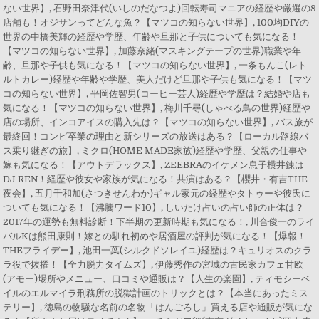
ない世界】, 石野田奈津代(いしのだなつよ)回転寿司マニアの経歴や厳選の8
店舗も！オジサンってどんな魚？【マツコの知らない世界】, 100均DIYの
世界の中橋美輝の経歴や学歴、年齢や旦那と子供についても気になる！
【マツコの知らない世界】, 加藤奈緒(マスキングテープの世界)職業や年
齢、旦那や子供も気になる！【マツコの知らない世界】, 一条もんこ(レト
ルトカレー)経歴や年齢や学歴、美人だけど旦那や子供も気になる！【マツ
コの知らない世界】, 平岡佐智男(コーヒー芸人)経歴や学歴は？結婚や店も
気になる！【マツコの知らない世界】, 梅川千尋(しゃべる鳥の世界)経歴や
店の場所、インコアイスの購入先は？【マツコの知らない世界】, バス旅が
最終回！コンビ卒業の理由と新シリーズの放送はある？【ローカル路線バ
ス乗り継ぎの旅】, ミクロ(HOME MADE家族)経歴や学歴、父親の仕事や
嫁も気になる！【アウトデラックス】, ZEEBRAのイケメン息子横井錬は
DJ REN！経歴や彼女や家族が気になる！共演はある？【櫻井・有吉THE
夜会】, 五月千和加(さつきせんわか)ギャル家元の経歴やタトゥーや彼氏に
ついても気になる！【沸騰ワード10】, しいたけ占いの占い師の正体は？
2017年の運勢も無料診断！下半期の更新時期も気になる！, 川合俊一のライ
バルKは熊田康則！嫁との馴れ初めや居酒屋の評判が気になる！【爆報！
THEフライデー】, 池田一葉(シルクドソレイユ)経歴は？キュリオスのクラ
ラ役で抜擢！【全力脱力タイムズ】, 伊藤秀作の宮城の古民家カフェ甘欧
(アモー)場所やメニュー、口コミや通販は？【人生の楽園】, ティモシーベ
イルのエルマイラ刑務所の脱獄計画のトリックとは？【本当にあったミス
テリー】, 徳島の物騒な名前の名物「はんごろし」買える店や通販が気にな