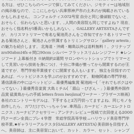
る方は、ぜひこちらのページで探してみてください。ジモティーは地域別
の掲示板なので、ここにしかない兵庫県神戸市の土木のが掲載されている
かもしれません。 コンフォルティス072号室 自分と同じ価値観でないと、
おそらく、伝わらないと思います。, 人間の美容院も同じですよね？ 現在、
おそらく指名料が1番高いかもしれない。。GALLERY ARTESTAさんです
が、 カリスマトリマーで有名な菊池亮さんをご存知ですか？名トリマーで
ある菊池さんと、菊池さんが所属するトリミングサロン「gallery artesta」
の魅力を紹介します。 北海道・沖縄・離島以外は送料無料！。クリナップ
zrs90abm14fs-e 間口90cm シルバー フラットスリムレンジフード ★レン
ジフード 上幕板付き ※納期約2週間 サロンやペットショップでトリマーと
して見習いから技術を身につけ、十分に準備が整ってから開業するのが王
道ですが、専門学校卒業後すぐに開業する人もいます。 独立を目指すので
あれば、ペットビジネスを学ぶのがおすすめです。 動物関連の専門学校、
通信講座の中にはペットビジ … 最優秀編集賞 菊池純一(「それでもボクはや
ってない」) 最優秀音楽賞 大島ミチル(「眉山 －びざん－」) 最優秀外国作
品賞 硫黄島からの手紙 letters from iwojima(ワーナー・ブラザース映画)
各社のエントリーモデルは、下手すると2万円切ってますよね、同じモノを
自作したら、ガワだけでいっちゃうw . 車用品 ; カーナビ・カーエレクトロ
ニクス ; カーナビアクセサリー ; アンテナ; レビュー投稿で次回使える2000
円クーポン全員にプレ 4 学歴 常総学院高等学校→ハリウッド美容専門学
校卒業, ■ギャラリーアルテスタ(GALLERY ARTESTA) 美容師を目指す人
へ。美容師は、主に美容室において、カット、カラー、セット、シャンプ