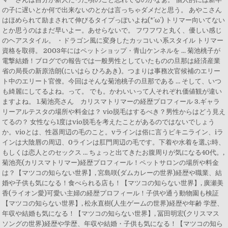
の子に遅いとか何で出来ないのとかは言っちゃダメだと思う。 あやこさん
はほめられて励まされて伸びるタイプっぽいよね(*´ω`) トリマー向いてない
とか思うのはまだ早いよー。あせらないで。 フワフワと丸く、優しい感じ
のヘアスタイル。 ・ドラゴン風に変身したカッコいい系スタイル トリマー
資格を取得。 2003年にはペットショップ・青山ケンネルを ... 菊池桃子が
電撃結婚！ブログでの報告では一般男性としていたものの旦那は経済産業
省の局長の新原浩朗(にいはら ひろあき)。つまりは事務次官候補のエリー
ト中のエリート官僚。今回はそんな菊池桃子の旦那である … そして、いつ
も綺麗にしてるよね。って。 でも。かわいいって人それぞれ価値観が違い
ますよね。 1.菊池亮さん カリスマトリマーの経歴プロフィール 3.ギャラ
リーアルテスタの場所や料金は？ vio脱毛はするべき？男性からはどう見え
てるの？ 女性なら1度はvio脱毛を考えたことがあるのではないでしょう
か。vioとは、性器周辺の毛のこと。vラインは俗に言うビキニライン、iラ
インは大陰唇の周辺、0ラインは肛門周辺の毛です。下着や水着を選ぶ時、
もしくは恋人とのセックス … ちょっと出てきたお腹周りが気になる40代。,
菊池亮(カリスマトリマー)経歴プロフィール！ペットサロンの場所や料金
は？【マツコの知らない世界】, 宮島咲(ダムカレーの世界)経歴や職業、結
婚や子供も気になる！食べられる店も！【マツコの知らない世界】, 廣瀬美
香(ライオン愛)可愛い主婦の経歴プロフィール！子供や通う動物園も検証
【マツコの知らない世界】, 松永直樹(人生ゲームの世界)経歴や年齢 学歴、
年収や結婚も気になる！【マツコの知らない世界】, 冨田明宏(クリスマス
ソングの世界)経歴や学歴、年収や結婚・子供も気になる！【マツコの知ら