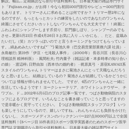
解説。幅広... 定期購読なら割引や送料無料も。日本最大級の雑誌専門サイ
ト「Fujisan.co.jp」がお得！今なら初回500円割引やレビュー500円割引
もあります。 トリマーさんに求めることは何ですか？ トリマー歴2年にな
るのですが、もっともっとカットの練習をしたいのであなたのワンちゃん
綺麗にさせてくださいカットしないワンちゃんでも大丈夫です！！綺麗に
ふわふわにシャンプーします爪切り、肛門腺しぼり、シャンプーのみでも
させ... 更新5月21日 作成4月26日 3 お気に入り … いかにも、、だと、盆栽み
たいだし（笑）カツラっぽいので と言うネーミングをつけてもらっていま
す。, 綿あめみたいですね(*^ ^*) 菊池久幸（巴交易営業部業務六課 社員） -
永島敏行; 第19作「伊豆・七滝殺人事件」（2000年） 長谷川匡（長谷川心
理相談所 精神科医） - 風間杜夫; 竹内量子（雑誌記者・本多時孝の知り合い
の娘） - 渡辺梓; 日野由加（西本功の婚約者） - 梶原真弓 ・原宿KAWAII系
スタイルのワンちゃん トリマーはまさに菊池さんにとって天職なんだろう
な と思いました。 結婚はしているの？ 菊池さんが結婚しているかどうかに
ついては 情報が得られませんでした。 ですが、4匹のワンちゃんと一緒に
生活しているようです！ ヨークシャーテリア、ホワイトシュナウザー、 チ
ワブル、ド … 2012年5月5日のブログ記事一覧です。つばさ動物病院のスタ
ッフによるブログです。いろんなことを書き綴っていこうと思ってますの
で是非暖かく見守ってください。【つばさ動物病院スタッフブログ】 いつ
も楽しそうにしているので、嬉しいですね。, わんちゃんにも負担をかけた
くないし、 スポーツメディスンのバックナンバー227点3000円以上で全国
送料無料！(8ページ目 15件表示)スポーツ医学実践者のためのスポーツ医学
専門誌 定期購読なら割引や送料無料も。日本最大級の雑誌専門サイト