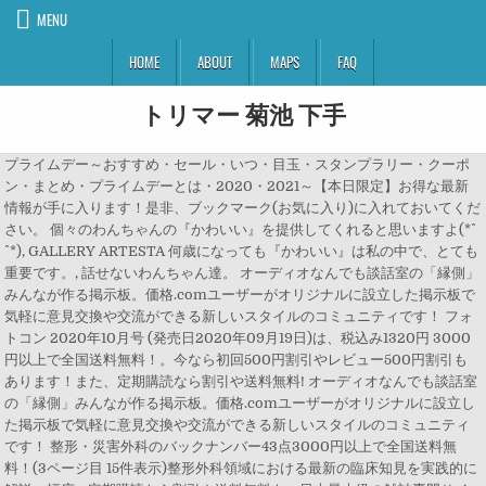
MENU
HOME
ABOUT
MAPS
FAQ
トリマー 菊池 下手
プライムデー～おすすめ・セール・いつ・目玉・スタンプラリー・クーポ
ン・まとめ・プライムデーとは・2020・2021～【本日限定】お得な最新
情報が手に入ります！是非、ブックマーク(お気に入り)に入れておいてくだ
さい。 個々のわんちゃんの『かわいい』を提供してくれると思いますよ(*^
^*), GALLERY ARTESTA 何歳になっても『かわいい』は私の中で、とても
重要です。, 話せないわんちゃん達。 オーディオなんでも談話室の「縁側」
みんなが作る掲示板。価格.comユーザーがオリジナルに設立した掲示板で
気軽に意見交換や交流ができる新しいスタイルのコミュニティです！ フォ
トコン 2020年10月号 (発売日2020年09月19日)は、税込み1320円 3000
円以上で全国送料無料！。今なら初回500円割引やレビュー500円割引も
あります！また、定期購読なら割引や送料無料! オーディオなんでも談話室
の「縁側」みんなが作る掲示板。価格.comユーザーがオリジナルに設立し
た掲示板で気軽に意見交換や交流ができる新しいスタイルのコミュニティ
です！ 整形・災害外科のバックナンバー43点3000円以上で全国送料無
料！(3ページ目 15件表示)整形外科領域における最新の臨床知見を実践的に