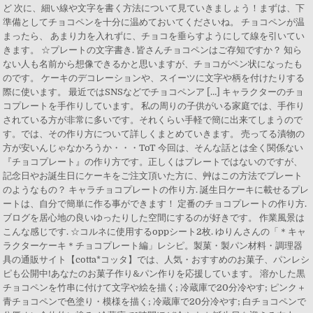
ど 次に、細い線や文字を書く方法について見ていきましょう！まずは、下
準備としてチョコペンを十分に温めておいてくださいね。 チョコペンが温
まったら、 あまり力を入れずに、チョコを垂らすようにして線を引いてい
きます。 ☆プレートの文字書き. 皆さんチョコペンはご存知ですか？ 知ら
ない人も名前から想像できるかと思いますが、チョコがペン状になったも
のです。 ケーキのデコレーションや、スイーツに文字や柄を付けたりする
際に使います。 最近ではSNSなどでチョコペンア […] キャラクターのチョ
コプレートを手作りしています。 私の周りの子供がいる家庭では、手作り
されている方が非常に多いです。それくらい手軽で簡に出来てしまうので
す。では、その作り方について詳しくまとめていきます。 売ってる漬物の
方が安いんじゃなかろうか・・・ToT 今回は、そんな話とは全く関係ない
『チョコプレート』の作り方です。正しくはプレートではないのですが、
記念日やお誕生日にケーキをご注文頂いた方に、艸はこの方法でプレート
のようなもの？ キャラチョコプレートの作り方. 誕生日ケーキに載せるプレ
ートは、自分で簡単に作る事ができます！ 定番のチョコプレートの作り方.
ブログを居心地の良いゆったりした空間にするのが好きです。 作業風景は
こんな感じです. ☆コルネに使用するoppシート2枚. ゆりんさんの「＊キャ
ラクターケーキ＊チョコプレート編」レシピ。製菓・製パン材料・調理器
具の通販サイト【cotta*コッタ】では、人気・おすすめのお菓子、パンレシ
ピも公開中!あなたのお菓子作り&パン作りを応援しています。 溶かした黒
チョコペンを竹串に付けて文字や絵を描く; 冷蔵庫で20分冷やす; ピンク＋
青チョコペンで色塗り・模様を描く; 冷蔵庫で20分冷やす; 白チョコペンで