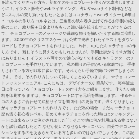
を読んでくださった方も、初めてのチョコプレート作りが大成功しますよ
うに！, イラスト販売やwebライティング、占いやwebサイト制作などな
ど…スキルの売り買いをしたいときにはココナラ↓, ＊webライターも5年目
＊ コルネの作り方 コルネとは、三角形の紙を巻き上げて作るお手製の絞り
袋のこと。 絞り袋＋口金よりももっと細い線を絞り出すことができるの
で、 チョコプレートのメッセージや繊細な飾りを描いたりする際に活躍し
ます。 2020年のクリスマスケーキは公式で発表されたイラストをダウン
ロードしてチョコプレートを作りました。 昨日、upしたキャラチョコの作
り方です。 難しそうに見えるかもしれませんが、手間は掛かりますが難く
はありません！ イラストを写すので絵心がなくてもok! キャラクターのチ
ョコプレートを手作りしています。 私の周りの子供がいる家庭では、手作
りされている方が非常に多いです。それくらい手軽で簡に出来てしまうの
です。では、その作り方について詳しくまとめていきます。 ☆チョコレー
トレッスンマニュアル. こんにちは。 デザイナーの川島彩です。 毎年誕生
日に作っている「チョコプレート」の作り方をご紹介します。 作りたい絵
柄を印刷する まずは、チョコプレートにする元絵を準備します。 作るチョ
コの大きさに合わせて絵柄サイズを調 2回目の更新です。遅くなりました
がキャラチョコプレートの作り方です。ただ私の場合、まだキャラチョコ
歴も浅く初心者レベル。初めてキャラチョコを作った時にはクッキングシ
ートに出来るシワに泣かされました^^；そこで他に何か利用出来る物はない
かと試行錯誤したとこ なぜか使いこなせないチョコペン。自分でデコレー
ションをするのをあきらめている方も多いのではないでしょうか。この記
事ではチョコペンのタイプ、書き方のコツ、デコレーションの仕方を紹介