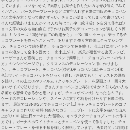
しています。コツをつかんで素敵なお菓子を作りたい方はぜひ読んでみて
ください。 バースデープレートなどに文字入れする際に市販のチョコペン
だと文字が太くなって書きずらい、チョコが詰まってしまって書けない！
そんな経験ありませんか？ そんな時はコルネ（絞り袋）を自分で作ればチ
ョコ文字の太さも自由自在で手作りお菓子のデコレーションが美しく＆簡
単に！ シリーズ「我が子育ての現場から」 ～No.19～ ケーキに乗ってるチ
ョコプレートを作ったことって、あります？ 作り方自体は至ってシンプ
ル。 チョコペンで絵を描き、 チョコペンで色を塗り、 仕上げにホワイトチ
ョコを溶かして全体を固めて、 出来上がり。 楽天が運営する楽天レシピ。
ユーザーさんが投稿した「チョコペンで簡単に！！チョコプレートの作り
方」のレシピページです。クリスマスのデコレーション用に作りまし
た。。チョコプレート。チョコペン(茶色),チョコペン(赤),チョコペン(水
色),ホワイトチョコ バットをひっくり返し（厚紙でも可）イラストの原画
を貼り、その上にOPPフィルム（クッキングシート）を原画より一回り大
きいサイズで貼ります。. 皆さんチョコペンはご存知ですか？ 知らない人も
名前から想像できるかと思いますが、チョコがペン状になったものです。
ケーキのデコレーションや、スイーツに文字や柄を付けたりする際に使い
ます。 最近ではSNSなどでチョコペンア […] キャラチョコプレートのコツ
キャラチョコ作り方 材料:お好きなカラー.. ... プレートに文字を描いて出来
上がり♪ 10. 誕生日ケーキに大活躍の、キャラクターチョコプレートの作り
方です。ガーナのホワイトチョコとチョコペンを使って作りました。チョ
コレートプレートを作る手順を詳しく解説しています。 所要時間：1時間ほ