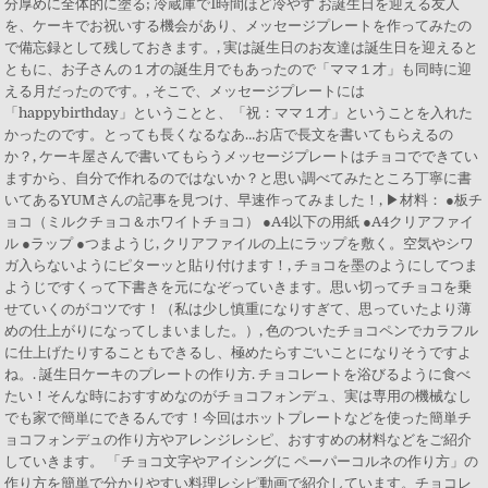
分厚めに全体的に塗る; 冷蔵庫で1時間ほど冷やす お誕生日を迎える友人
を、ケーキでお祝いする機会があり、メッセージプレートを作ってみたの
で備忘録として残しておきます。, 実は誕生日のお友達は誕生日を迎えると
ともに、お子さんの１才の誕生月でもあったので「ママ１才」も同時に迎
える月だったのです。, そこで、メッセージプレートには
「happybirthday」ということと、「祝：ママ１才」ということを入れた
かったのです。とっても長くなるなあ…お店で長文を書いてもらえるの
か？, ケーキ屋さんで書いてもらうメッセージプレートはチョコでできてい
ますから、自分で作れるのではないか？と思い調べてみたところ丁寧に書
いてあるYUMさんの記事を見つけ、早速作ってみました！, ▶材料： ●板チ
ョコ（ミルクチョコ＆ホワイトチョコ） ●A4以下の用紙 ●A4クリアファイ
ル ●ラップ ●つまようじ, クリアファイルの上にラップを敷く。空気やシワ
ガ入らないようにピターッと貼り付けます！, チョコを墨のようにしてつま
ようじですくって下書きを元になぞっていきます。思い切ってチョコを乗
せていくのがコツです！（私は少し慎重になりすぎて、思っていたより薄
めの仕上がりになってしまいました。）, 色のついたチョコペンでカラフル
に仕上げたりすることもできるし、極めたらすごいことになりそうですよ
ね。. 誕生日ケーキのプレートの作り方. チョコレートを浴びるように食べ
たい！そんな時におすすめなのがチョコフォンデュ、実は専用の機械なし
でも家で簡単にできるんです！今回はホットプレートなどを使った簡単チ
ョコフォンデュの作り方やアレンジレシピ、おすすめの材料などをご紹介
していきます。 「チョコ文字やアイシングに ペーパーコルネの作り方」の
作り方を簡単で分かりやすい料理レシピ動画で紹介しています。チョコレ