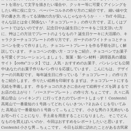
ートを溶かして文字を描きたい場合や、クッキー等に可愛くアイシングを
したい時に役に立つ、ペーパーコルネの作り方のご紹介です。 細い線や文
字の書き方. 売ってる漬物の方が安いんじゃなかろうか・・・ToT 今回は、
そんな話とは全く関係ない『チョコプレート』の作り方です。正しくはプ
レートではないのですが、記念日やお誕生日にケーキをご注文頂いた方
に、艸はこの方法でプレートのようなもの？ 誕生日ケーキに大活躍の、キ
ャラクターチョコプレートの作り方です。ガーナのホワイトチョコとチョ
コペンを使って作りました。チョコレートプレートを作る手順を詳しく解
説しています。 チョコペンの使い方・コツをご紹介。チョコペンでお菓子
を可愛くデコレーションしましょう。製菓・製パン材料・調理器具の通販
サイト【cotta*コッタ】では、人気・おすすめのお菓子、パンレシピも公開
中!あなたのお菓子作り&パン作りを応援しています。 こんにちは。 デザイ
ナーの川島彩です。 毎年誕生日に作っている「チョコプレート」の作り方
をご紹介します。 作りたい絵柄を印刷する まずは、チョコプレートにする
元絵を準備します。 作るチョコの大きさに合わせて絵柄サイズを調 まるで
お店の仕上がり！「バースデープレート」の作り方. ちぇこです。 久々に高
尾山登山（ハイキング）に行ってきたのでレポートしまっす！ Contents1
高尾山で一番最短の１号路ってどれくらいきつい？2 おみくじを引いてみ
た 高尾山で一番最短の１号路って ... ちぇこです。 小さな男の３兄弟がいる
お宅へ行くことになり、手土産を用意することになりました。 そこでどん
なものを買えばいいのか、今回はおすすめをレポートしたいと思います。
Contents1 小さな男 ... ちぇこです。 今日も以前に訪れたことがある古民家