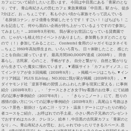
カフェについて紹介したいと思います。 今回は中目黒にある「青家のとな
り」です。 青山有紀さんの営むカフェ 東急東横線「中目黒」駅 から、徒歩
7分ほど。お ... ちぇこです。 私も小さい頃から家族そろって読んでいる
「名探偵コナン」が２億冊を突破したそうです！ すごい！！ぱちぱち！ こ
れを記念して、何やら面白い企画が持ち上がっているようですので参加し
てみました＾ ... 2016年3月初旬。 我が家がお世話になっている貸農園で
の、じゃがいも植え付けイベントがありました。参加費もタダとのことな
ので（！）参加してみることに。 Contents1 食用のジャガイモはタネイモ
... ちぇこ 1983年高知県生まれ、いろいろ育ち。 日々体験したこと、感じた
ことを自由に綴っています。 最高月間180,000PV達成（2018年）。 田舎
暮らし、古民家、心のこと、手帳がすき。 自分と繋がり、自然と繋がりな
がら生きていた魔女に憧れています。, ▼通販サイト「カフェディノス」に
てインテリアが全３回掲載（2018年8月）。 ＞掲載ページはこちら, ▼イン
テリア雑誌「PLUS 1Living」NO.102に我が家が掲載（2018年3月）。, ▼
ダイヤモンド社「逆算手帳の習慣 ふわふわした夢を現実に変える」に事例
紹介（2018年9月）。, ・「ナースときどき女子by看護のお仕事」にて結婚
式の記事が事例紹介（2017年6月）。 ・「きらッこノート」にて、怒りの
感情の扱い方についての記事が事例紹介（2019年3月）, 高尾山１号路はき
つい？景色・願掛け・なめこ汁・リフト・温泉！デートにぴったりの初心
者コースをご紹介。, お呼ばれでの手土産。小さい男の子兄弟のプレゼント
でおすすめはカルタ、クレヨン、絵本！, 中目黒の古民家カフェ「青家のと
なり」へ。青山有紀さんが営む、おしゃれでゆったりできるスペース. 息
子、4歳の誕生日でした。ケーキは毎年好きなキャラクターと似顔絵をチョ