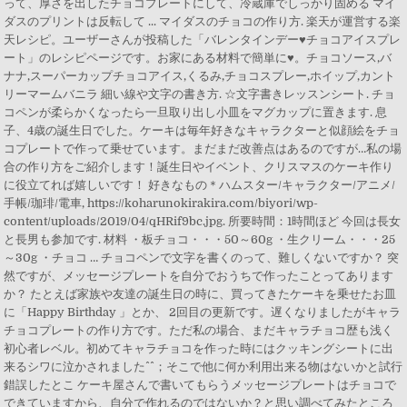
って、厚さを出したチョコプレートにして、冷蔵庫でしっかり固める マイ
ダスのプリントは反転して ... マイダスのチョコの作り方. 楽天が運営する楽
天レシピ。ユーザーさんが投稿した「バレンタインデー♥️チョコアイスプレ
ート」のレシピページです。お家にある材料で簡単に♥️。チョコソース,バ
ナナ,スーパーカップチョコアイス,くるみ,チョコスプレー,ホイップ,カント
リーマームバニラ 細い線や文字の書き方. ☆文字書きレッスンシート. チョ
コペンが柔らかくなったら一旦取り出し小皿をマグカップに置きます. 息
子、4歳の誕生日でした。ケーキは毎年好きなキャラクターと似顔絵をチョ
コプレートで作って乗せています。まだまだ改善点はあるのですが…私の場
合の作り方をご紹介します！誕生日やイベント、クリスマスのケーキ作り
に役立てれば嬉しいです！ 好きなもの＊ハムスター/キャラクター/アニメ/
手帳/珈琲/電車, https://koharunokirakira.com/biyori/wp-
content/uploads/2019/04/qHRif9bc.jpg. 所要時間：1時間ほど 今回は長女
と長男も参加です. 材料 ・板チョコ・・・50～60g ・生クリーム・・・25
～30g ・チョコ … チョコペンで文字を書くのって、難しくないですか？ 突
然ですが、メッセージプレートを自分でおうちで作ったことってあります
か？ たとえば家族や友達の誕生日の時に、買ってきたケーキを乗せたお皿
に「Happy Birthday 」とか、 2回目の更新です。遅くなりましたがキャラ
チョコプレートの作り方です。ただ私の場合、まだキャラチョコ歴も浅く
初心者レベル。初めてキャラチョコを作った時にはクッキングシートに出
来るシワに泣かされました^^；そこで他に何か利用出来る物はないかと試行
錯誤したとこ ケーキ屋さんで書いてもらうメッセージプレートはチョコで
できていますから、自分で作れるのではないか？と思い調べてみたところ