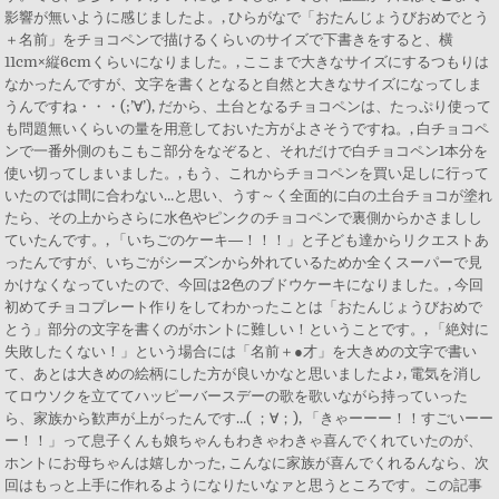
影響が無いように感じましたよ。, ひらがなで「おたんじょうびおめでとう
＋名前」をチョコペンで描けるくらいのサイズで下書きをすると、横
11cm×縦6cmくらいになりました。, ここまで大きなサイズにするつもりは
なかったんですが、文字を書くとなると自然と大きなサイズになってしま
うんですね・・・(;’∀’), だから、土台となるチョコペンは、たっぷり使って
も問題無いくらいの量を用意しておいた方がよさそうですね。, 白チョコペ
ンで一番外側のもこもこ部分をなぞると、それだけで白チョコペン1本分を
使い切ってしまいました。, もう、これからチョコペンを買い足しに行って
いたのでは間に合わない…と思い、うす～く全面的に白の土台チョコが塗れ
たら、その上からさらに水色やピンクのチョコペンで裏側からかさましし
ていたんです。, 「いちごのケーキ―！！！」と子ども達からリクエストあ
ったんですが、いちごがシーズンから外れているためか全くスーパーで見
かけなくなっていたので、今回は2色のブドウケーキになりました。, 今回
初めてチョコプレート作りをしてわかったことは「おたんじょうびおめで
とう」部分の文字を書くのがホントに難しい！ということです。, 「絶対に
失敗したくない！」という場合には「名前＋●才」を大きめの文字で書い
て、あとは大きめの絵柄にした方が良いかなと思いましたよ♪, 電気を消し
てロウソクを立ててハッピーバースデーの歌を歌いながら持っていった
ら、家族から歓声が上がったんです…( ；∀；), 「きゃーーー！！すごいーー
ー！！」って息子くんも娘ちゃんもわきゃわきゃ喜んでくれていたのが、
ホントにお母ちゃんは嬉しかった, こんなに家族が喜んでくれるんなら、次
回はもっと上手に作れるようになりたいなァと思うところです。この記事