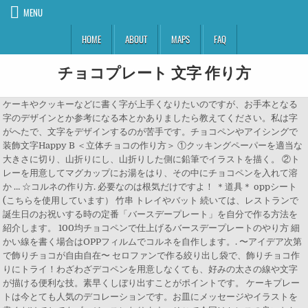
MENU
HOME
ABOUT
MAPS
FAQ
チョコプレート 文字 作り方
ケーキやクッキーなどに書く字が上手くなりたいのですが、お手本となる
字のデザインとか参考になる本とかありましたら教えてください。私は字
がへたで、文字をデザインするのが苦手です。チョコペンやアイシングで
装飾文字Happy B ＜立体チョコの作り方＞ ①クッキングペーパーを適当な
大きさに切り、山折りにし、山折りした側に鉛筆でイラストを描く。 ②ト
レーを用意してマグカップにお湯をはり、その中にチョコペンを入れて溶
か … ☆コルネの作り方. 必要なのは根気だけですよ！ ＊道具＊ oppシート
(こちらを使用しています） 竹串 トレイやバット 続いては、レストランで
誕生日のお祝いする時の定番「バースデープレート」を自分で作る方法を
紹介します。 100均チョコペンで仕上げるバースデープレートのやり方 細
かい線を書く場合はOPPフィルムでコルネを自作します。. 〜アイデア次第
で飾りチョコが自由自在〜 セロファンで作る絞り出し袋で、飾りチョコ作
りにトライ！わざわざデコペンを用意しなくても、好みの太さの線や文字
が描ける便利な技。素早くしぼり出すことがポイントです。 ケーキプレー
トは今とても人気のデコレーションです。お皿にメッセージやイラストを