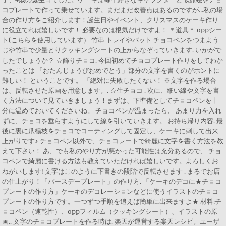
コプレートで作って乗せています。まだまだ改善点はあるのですが…私の場
合の作り方をご紹介します！誕生日やイベント、クリスマスのケーキ作り
に役立てれば嬉しいです！ 必要なのは根気だけですよ！ ＊道具＊ oppシー
ト(こちらを使用しています） 竹串 トレイやバット チョコペンをつまよう
じや竹串で少量とりクッキングシートの上からなぞっていきます. いかがで
したでしょうか？ ☆飾りチョコ. 今回初めてチョコプレート作りをしてわか
ったことは 「おたんじょうびおめでとう」部分の文字を書くのがホントに
難しい！ ということです。 「絶対に失敗したくない！ ※文字を作る場合
は、反転させた原画を用意します。. ☆生チョコ . 次に、細い線や文字を書
く方法について見ていきましょう！まずは、下準備としてチョコペンを十
分に温めておいてくださいね。 チョコペンが温まったら、 あまり力を入れ
ずに、チョコを垂らすようにして線を引いていきます。 お持ち帰り内容. 最
後に裏に爪楊枝をチョコでコーティングして固定し、ケーキに刺して出来
上がりです♪ チョコペン以外で、チョコレートで綺麗に文字を書く方法を教
えて下さい！ あ、でも私のやり方が悪かった可能性は充分あるので、 チョ
コペンで綺麗に書ける方法も教えていただければ嬉しいです。よろしくお
ねがいします! 文字はこのように下書きの段階で反転させます . まるでお店
の仕上がり！「バースデープレート」の作り方. 「ケーキのデコに★チョコ
プレートの作り方」ケーキのデコレーションなどに使うイラストのチョコ
プレートの作り方です。一つずつ手順を追えば簡単に出来ますよ★ 材料:チ
ョコペン（速乾性）、oppフィルム（クッキングシート）、イラストの原
画.. 文字のチョコプレートを作る時は. 楽天が運営する楽天レシピ。ユーザ