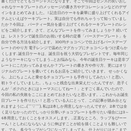
書くだけでとてもゴージャスになります。そこで今回はセンスの良いおし
ゃれなケーキプレートのメッセージの書き方やデコレーションなどのデザ
インをまとめてみました。 ! 記念日のケーキを豪華に盛り上げてくれるアイ
テムといえばケーキプレート。実は自分でも作れちゃうって知っていまし
たか？今回は、パーティー気分を盛り上げてくれるケーキプレートのレシ
ピをご紹介します。さて、どんなプレートを作ってみましょうか？ 続いて
は、レストランで誕生日のお祝いする時の定番「バースデープレート」を
自分で作る方法を紹介します。 100均チョコペンで仕上げるバースデープ
レートのやり方 電子レンジで温めたマグカップにチョコペンをつけ柔らか
くします. 誕生日ケーキは、誕生日を祝う大切なプレゼントです。毎年同じ
ようなケーキになってしまう…とお悩みなら、今年の誕生日ケーキは是非プ
レートにこだわってみませんか？プレートの書き方や作り方、更にはオリ
ジナルのプレートを書いてくれるお店をご紹介していきます。 せっかくな
ら、上にちょこんと乗せるチョコプレートも手作りしてみたい！と思い、
初トライしていました。, ちょっと残念な出来栄えだったんですが、息子く
んが「ボクのときにはトーマスにしてねー！」とすごく喜んでいたので、
今回の私の失敗をここにまとめておきたいなと思います。, これからお誕生
日プレートを作りたい！と思っている人にとって、この記事が踏み台とな
れますように…(￣▽￣), 私は2本しか用意しなかったんですが、2本では全
く足りなかったのでしっかり分厚いチョコプレートを作りたい場合には3～
4本用意しておくことをオススメします。, 正直なところ、ラップをぴーー
ーん！としわにならないように伸ばすことが絵を描くことよりも難しいで
す。でも、多少ラップがシワになってしまっても、仕上がりにはそこまで