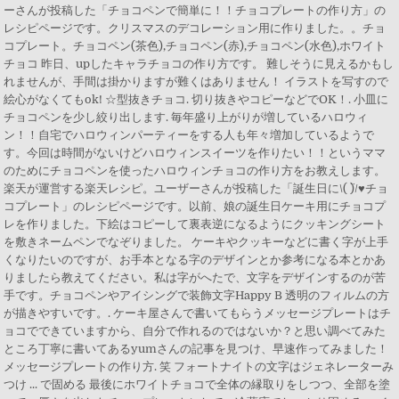
ーさんが投稿した「チョコペンで簡単に！！チョコプレートの作り方」の
レシピページです。クリスマスのデコレーション用に作りました。。チョ
コプレート。チョコペン(茶色),チョコペン(赤),チョコペン(水色),ホワイト
チョコ 昨日、upしたキャラチョコの作り方です。 難しそうに見えるかもし
れませんが、手間は掛かりますが難くはありません！ イラストを写すので
絵心がなくてもok! ☆型抜きチョコ. 切り抜きやコピーなどでOK！. 小皿に
チョコペンを少し絞り出します. 毎年盛り上がりが増しているハロウィ
ン！！自宅でハロウィンパーティーをする人も年々増加しているようで
す。今回は時間がないけどハロウィンスイーツを作りたい！！というママ
のためにチョコペンを使ったハロウィンチョコの作り方をお教えします。
楽天が運営する楽天レシピ。ユーザーさんが投稿した「誕生日に\( ̈)/♥チョ
コプレート」のレシピページです。以前、娘の誕生日ケーキ用にチョコプ
レを作りました。下絵はコピーして裏表逆になるようにクッキングシート
を敷きネームペンでなぞりました。 ケーキやクッキーなどに書く字が上手
くなりたいのですが、お手本となる字のデザインとか参考になる本とかあ
りましたら教えてください。私は字がへたで、文字をデザインするのが苦
手です。チョコペンやアイシングで装飾文字Happy B 透明のフィルムの方
が描きやすいです。. ケーキ屋さんで書いてもらうメッセージプレートはチ
ョコでできていますから、自分で作れるのではないか？と思い調べてみた
ところ丁寧に書いてあるyumさんの記事を見つけ、早速作ってみました！
メッセージプレートの作り方. 笑 フォートナイトの文字はジェネレーターみ
つけ ... で固める 最後にホワイトチョコで全体の縁取りをしつつ、全部を塗