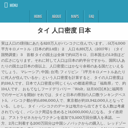
MENU
HOME
ABOUT
MAPS
FAQ
タイ 人口密度 日本
実は人口の1割強にあたる820万人がバンコクに住んでいます。. 51万4,000
平方キロメートル（日本の約1.4倍） 2 人口 6,891万人（2017年）（タイ
国勢調査） 3 首都 タイの国土は全体で約51万キロ、日本国土の1.3倍ほど
の広さになります。それに対して人口は日本の約半分ですから、国民1人あ
たりの国土は日本の倍以上、人口密度にはかなり余裕のある国だといえる
でしょう。 マレーシア; 中国; 台湾; フィリピン 「1平方キロメートルあたり
に何人が住んでいるか」という人口密度を計算すると、タイの人口密度は
約136人です。日本で人口密度が同じくらいの都道府県は「福島県」で、約
134人です。 おもてなしフードデリバリー「Wolt」12月10日(木)に福岡市
でのサービスを開始! それでは、タイと日本の県別の人口数ランキングベス
ト5。 バンコク都が約5,696,000人で、東京都が約13,942,000人となって
いる。 しかし、タイ・バンコクのデータは地方から出てきてる人数は考慮
されていなく、バンコク周辺を含めると14,000,000人になる。 タイ政府
は、アストラゼネカからワクチンを追加で3,500万回分購入を承認。 一
方、2月に到着する200万回分は中国シノバックからの購入し、レッドゾー