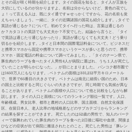
とその花が咲く時期を紹介します。タイの国花を知ると、タイ人が王族を
大切にしているのが分かりますよ。名前は分からないけど、黄色の花でし
ょ！って言える人は、既にタイ通ですｗせっかくですから、花の名前も覚
えちゃいましょう。一緒に、タイの近隣諸国の国花も紹介します。, タイで
英語が通じるか？について。初めてタイへ行った時は、言葉は通じるの
か？カタコトの英語でも大丈夫か？不安でした。結論から言うと、「タイ
で英語は通じたり通じなかったり」英語が通じなくても大丈夫！どう乗り
切るかを紹介します。, タイと日本間の国際電話料金について。ビジネスだ
と携帯スマホから固定や携帯スマホというケースが多いと思うので、携帯
スマホ・固定電話の料金について調べてみました。, 「タイのナーン県で、
豚生肉のラープを食べたタイ人男性4人が病院に運ばれ、うち１人が死亡し
ていたことが明らかになった。」が目にとまりました。 バンコク都市圏で
は1450万人にもなります。. ベトナムの面積は331,212平方キロメートル
で、世界で65番目の大きさです。ベトナムは南北に細長い国のため、日本
の国土と比較すると同じぐらいの大きさですが、同じ時期でも気候が異な
ることがあります。ベトナムの面積や人口について他と比較をしながら解
説します。 タイの人口と面積についてのランキング順位一覧です。人口、
年齢構成、男女比率、都市と農村の人口比率、国土面積、自然文化保護
区、在留日本人、老人比率の地域格差などのサブカテゴリからランキング
の結果を探すことができます。 死亡したのは52歳の男性で、知人のパーテ
ィーで振舞われていた豚生肉のラープを食べた2日後に嘔吐や血便、間接ま
ひなどの症状が出て病院に搬送されたとのこと。死亡した男性は「豚レン
サ球菌」に感染をし、髄膜炎を起こしたと見られているそうです。他3人は