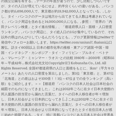
の国立公園を有する。, データの年度が違うので、少し比較しづらいです
が、タイの人口が増えているにせよ、約半分くらいの違いがある。, バンコ
ク都が約5,696,000人で、東京都が約13,942,000人となっている。, しか
し、タイ・バンコクのデータは地方から出てきてる人数は考慮されていな
く、バンコク周辺を含めると14,000,000人になる。, 参照：「世界の「内
田クレペリン検査」とタイ進出情報」、「都道府県人口・面積・人口密度
ランキング」, バンコク周辺に、タイ総人口の1/5が集中しているので、それ
以外の県はのんびりしているんだろうなとも。, ブログ更新情報はtwitterで
発信中♪フォローお願いします。https://twitter.com/uniuni7, thaiuni山口
雅弘。訪タイ60回以上 日本の都市化率の推移・東アジア諸国~中国・韓
国・インドネシア・カンボジア・タイ・フィリピン・ブルネイ・ベトナ
ム・マレーシア・ミャンマー・ラオス~との比較 1980年～2030年（昭和55
年～平成42年… 株式会社光文社Copyright (C) Kobunsha Co., Ltd. All
Rights Reserved. 全国47都道府県の人口と面積をもとに、1km²（平方キロ
メートル）あたりの人口密度を算出しました。第1位「東京都」と、第47位
「北海道」との差はおよそ100倍！！1位～47位までの全ランキング（高い
順）をご紹介します。＞＞【都道府 「バンコクの日本人社会は日本社会の
縮図そのものになってきました」 これは2012年ごろに在タイ日本大使館の
邦人援護の担当官から漏れた言葉だ。タイへの日本人移住者が年々増加
し、日本人社会がより日本的になってき […] これは2012年ごろに在タイ日
本大使館の邦人援護の担当官から漏れた言葉だ。タイへの日本人移住者が
年々増加し、日本人社会がより日本的になってきたとタイ在住日本人が感
じ始めた時期である。, タイ、特に首都バンコクにある日本人社会は世界各