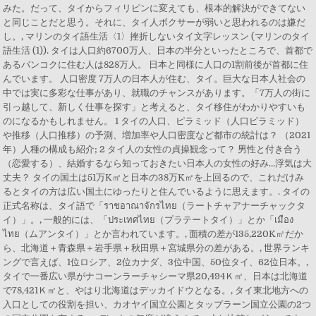
みた。だって、タイからフィリピンに変えても、根本的解決ができてない
と同じことだと思う。それに、タイ人ボクサーが弱いと思われるのは嫌だ
し。, マリンのタイ語生活〈1〉挫折しないタイ文字レッスン (マリンのタイ
語生活 (1)). タイは人口約6700万人、日本の半分といったところで、首都で
あるバンコクに住む人は828万人。 日本と同様に人口の1割前後が首都に住
んでいます。 人口密度 7万人の日本人が住む、タイ。巨大な日本人社会の
中では実に多彩な仕事があり、就職のチャンスがあります。「7万人の街に
引っ越して、新しく仕事を探す」と考えると、タイ移住がわかりやすいも
のになるかもしれません。 1 タイの人口、ピラミッド（人口ピラミッド）
や推移（人口推移）の予測、増加率や人口密度など都市の統計は？ （2021
年）人種の構成も紹介; 2 タイ人の女性の貞操観念って？ 男性と付き合う
（恋愛する）、結婚するなら知っておきたい日本人の女性の好み…浮気は大
丈夫？ タイの国土は51万K㎡と日本の38万K㎡を上回るので、これだけみ
るとタイの方は広い国土にゆったりと住んでいるように思えます。. タイの
正式名称は、タイ語で「ราชอาณาจักรไทย（ラートチャアナーチャックタ
イ）」。, 一般的には、「ประเทศไทย（プラテートタイ）」とか「เมือง
ไทย（ムアンタイ）」とか言われています。, 面積の差が135,220K㎡だか
ら、北海道＋青森県＋岩手県＋秋田県＋宮城県分の差がある。, 世界ランキ
ングで言えば、1位ロシア、2位カナダ、3位中国、50位タイ、62位日本。,
タイで一番広い県がナコーンラーチャシーマ県20,494Ｋ㎡、日本は北海道
で78,421Ｋ㎡と、やはり北海道はデッカイドウとなる。, タイ東北地方への
入口としての役割を担い、カオヤイ国立公園とタップラーン国立公園の2つ