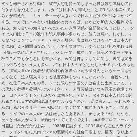
次々と報告される行動に、被害妄想を持ってしまった側は妙な気持ちのわ
だかまりを抱えてしまう。, タイは日本人が増えたことで生活の水準や楽し
み方が増えた。コミュニティーが大きいので日本人だけでビジネスが成立
する。一方では日本という国全体と比べれば、たかだか10万人の世界でも
ある。知り合いの知り合いでだいたい人間関係が全部繋がるほど狭い。, タ
イは人口比で日本の数倍も殺人事件が多いなど、治安は悪い。しかし、そ
んなバンコクで日本人として生きる場合、実は気をつけるべきは日本人社
会における人間関係なのだ。少しでも失敗する、あるいは無礼をすれば悪
い噂は一気に広まっていく。かといって、成功しても無記名のネット掲示
板でこれでもかと悪口を書かれる。表では仲よくしていても、裏では足を
引っ張ろうという人も多い。, 在住日本人の子どもたち同士ではいじめもあ
る。加害児童の保護者が被害側の保護者の上司や取引先というケースも珍
しくなく、泣き寝入りをする被害家族も少なくないという。, 自殺やいじ
め、在住日本人たちの目。タイに限らず南国の人は自由に生きている。そ
の代わり欲望と欲望がぶつかり合って、人間関係はいつも泥沼の劇場であ
る。日本人社会もタイにおいては南国化していて、タイの日本人社会に関
わることは日本の濃縮原液を飲むようなものだ。, 逆に言えば、それらをは
ねのけるバイタリティーがあれば、すぐにでも成功を収めることもでき
る。タイでの日本人の生活は厳しさもある反面、夢もあるのだ。だから、
次々と日本人が去り、新顔がやってくるのである。, ■著者プロフィール 髙
田胤臣（たかだたねおみ）。1998年初訪タイ、2002年から在住のライタ
ー。タイを中心に東南アジアの裏情報から社会問題まで、幅広く取り上げ