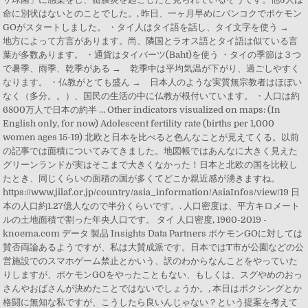
命に別状はないとのことでした。, 昨日、一ヶ月早めにバンコクでポケモン
GOがスタートしました。 ・タイ人はタイ語を話し、タイ文字を使う →
地方によって方言があります。尚、隣国とラオス語とタイ語は似ている言
葉が多数あります。 ・通貨はタイバーツ(Baht)を使う ・タイの季節は３つ
で暑季、雨季、乾季がある → 乾季中は平均気温が下がり、過ごしやすく
なります。 ・仏教がとても盛ん → 日本人のような実質無宗教者はほぼい
なく（多分。。）、国民の生活の中に仏教が根付いています。 ・人口は約
6800万人で日本の約半 … Other indicators visualized on maps: (In
English only, for now) Adolescent fertility rate (births per 1,000
women ages 15-19) 北欧と日本を比べると色んなことが見えてくる。以前
の記事では面積についてみてきました。地図帳ではあんなに大きく見えた
グリーンランドが実はそこまで大きくなかった！日本と北欧の国を比較し
たとき、同じくらいの面積の国が多くてどこか親近感が湧きますね。
https://www.jilaf.or.jp/country/asia_information/AsiaInfos/view/19 日
本の人口約1.27億人なので半分くらいです。. 人口密度は、平方キロメート
ルの土地面積で割った年央人口です。 タイ 人口密度, 1960-2019 -
knoema.com データ 製品 Insights Data Partners ポケモンGOに対しては
賛否両論あるようですが、私は大賛成派です。日本ではT市が公園などの公
営施設でのスマホゲーム禁止とかいう、訳のわからなんことをやっていた
りしますが、ポケモンGOをやったこともない、もしくは、スグやめのおっ
さんやおばさんが決めたことではないでしょうか。, 本日はボクシングとか
格闘に無知な私ですが、こうしたら良いんじゃない？という提案を考えて