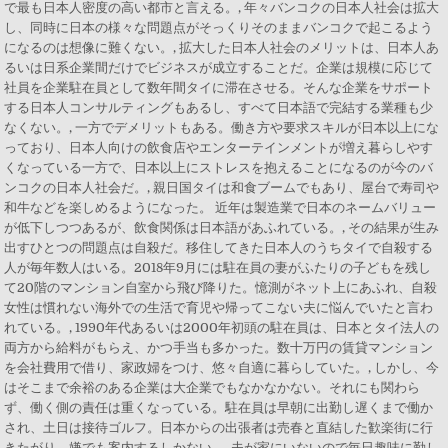
で最も日本人密度の高い都市と言える。, 年々バンコクの日本人社会は拡大
し、同時に日本の様々な問題点がそっくりそのままバンコクで起こるよう
になるのは想像に難くない。, 拡大した日本人社会のメリットは、日本人あ
るいは日系企業間だけでビジネスが成立することだ。企業は規模に応じて
社員を企業駐在員として数年間タイに滞在させる。そんな企業をサポート
する日本人コンサルティングもあるし、すべて日本語で完結する業種も少
なくない。, 一方でデメリットもある。働き方や要求スキルが日本以上にな
っており、日本人向けの飲食店やエンターテインメントが増え暮らしやす
くなっている一方で、日本以上にストレスを抱えることになるのが今のバ
ンコクの日本人社会だ。, 親日国タイは和食ブームでもあり、屋台で寿司や
和牛などを楽しめるようになった。 近年は製造業で日本のネームバリュー
が低下しつつあるが、飲食関係は日本語があふれている。, その結果が生み
出すひとつの問題点は自殺だ。移住してきた日本人のうちタイで自殺する
人が毎年数人はいる。2018年9月には駐在員の妻がふたりの子どもを残し
て20階のマンション自室から飛び降りた。憶測がネット上にあふれ、自殺
女性は慣れない海外での生活で育児や帰ってこない夫に悩んでいたと言わ
れている。, 1990年代あるいは2000年初頭の駐在員は、日本とタイ法人の
両方から給料がもらえ、かつ手当も多かった。数十万円の賃貸マンション
を会社費用で借り、家政婦をつけ、悠々自適に暮らしていた。, しかし、今
はそこまで余裕のある企業は大企業でもなかなかない。それにも関わら
ず、働く側の責任は重くなっている。駐在員は早朝に出勤し遅くまで働か
され、土日は接待ゴルフ。日本からの出張者は売春と直結した歓楽街に行
きたがり、嫌でも案内するしかない。, 夫が家にいないので毎日趣味に勤し