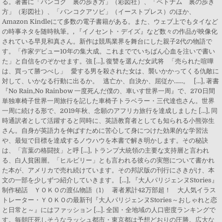
る。著書に「バンコク 裏の歩き方」（彩図社）、「ベトナム 裏の歩き
方」（彩図社）、「バンコクアソビ」（イーストプレス）のほか、
Amazon Kindleにて多数の電子書籍がある。また、ウェブ上でもタイなど
の時事ネタを随時執筆。, 『イノセント・デイズ』など数々の作品が映像化
されている早見和真さん。新作は競馬業界を舞台にした親子2代の物語で
す。「作家デビュー10年の集大成。これまででいちばん心血を注いで書い
た」と自信をのぞかせます。強 […], 復讐を選んだ女武将 「売られた喧嘩
は、買って勝つべし」 愛する男を殺された女は、襲いかかってくる仇敵に
対して、いかなる行動に出るか。 逃亡か、自決か、屈従か……。 […], 著書
『No Rain,No Rainbow 一度死んだ僕の、車いす世界一周』で、270日間
単独車椅子世界一周旅行を記した車椅子トラベラー・三代達也さん。世界
一周に続ける形で、2019年秋、念願のアフリカ旅行を達成しました […], 同
時通訳者として活躍すると同時に、英語教育者としても知られる小熊弥生
さん。自身が英語力を伸ばすために苦心して身につけた効果的な学習法
や、最短で目標を達成するノウハウを本書で解き明かします。その秘訣
は、「言葉の格闘技」と呼 […], トランプ大統領の主要な支持層と言われ
る、白人貧困層。「ヒルビリー」とも言われる彼らの実態について書かれ
た本が、アメリカで売れ続けています。その邦訳版の刊行にさきがけ、本
文の一部を少しずつ紹介していきます。 […], 『大人パリジェンヌStories』
制作秘話 ＹＯＫＯの渡仏物語（1） 著者累計42万部超！ 大人気イラス
トレーター・ＹＯＫＯの最新刊『大人パリジェンヌStories～おしゃれと恋
と日常と～』にはファッション […]. 全国・全地域の人口密度ランキングで
す。毎朝圧死しそうなラッシュ都市・東京都は予想どおりの圧勝。広大な