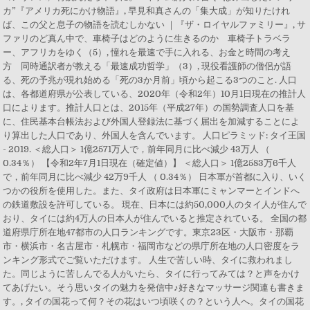
カ”『アメリカ死にかけ物語』, 早見和真さんの「集大成」が知りたけれ
ば、この父と息子の物語を読むしかない ｜『ザ・ロイヤルファミリー』, サ
ファリのど真ん中で、車椅子はどのように生きるのか 車椅子トラベラ
ー、アフリカをゆく（5）, 憧れを最速で手に入れる、お金と時間の考え
方 同時通訳者が教える「最速成功哲学」（3）, 現役看護師の僧侶が語
る、死の予兆が現れ始める「死の3か月前」頃から起こる3つのこと. 人口
は、各都道府県が公表している、2020年（令和2年）10月1日現在の推計人
口によります。推計人口とは、2015年（平成27年）の国勢調査人口を基
に、住民基本台帳法および外国人登録法に基づく届出を加減することによ
り算出した人口であり、外国人を含んでいます。 人口ピラミッド: タイ王国
- 2019. ＜総人口＞ 1億2571万人で，前年同月に比べ減少 43万人 （
0.34％） 【令和2年7月1日現在（確定値）】 ＜総人口＞ 1億2583万6千人
で，前年同月に比べ減少 42万9千人 （ 0.34％） 日本軍が首都に入り、いく
つかの役所を使用した。また、タイ政府は日本軍にミャンマーとインドへ
の鉄道敷設を許可している。 現在、日本には約50,000人のタイ人が住んで
おり、タイには約4万人の日本人が住んでいると推定されている。 全国の都
道府県庁所在地47都市の人口ランキングです。東京23区・大阪市・那覇
市・横浜市・名古屋市・札幌市・福岡市などの県庁所在地の人口密度をラ
ンキング形式でご覧いただけます。 人生で苦しい時、タイに救われまし
た。同じように苦しんでる人がいたら、タイに行ってみては？と声をかけ
てあげたい。そう思いタイの魅力を発信中♪好きなマッサージ関連も書きま
す。, タイの国花って何？その花はいつ頃咲くの？という人へ。タイの国花