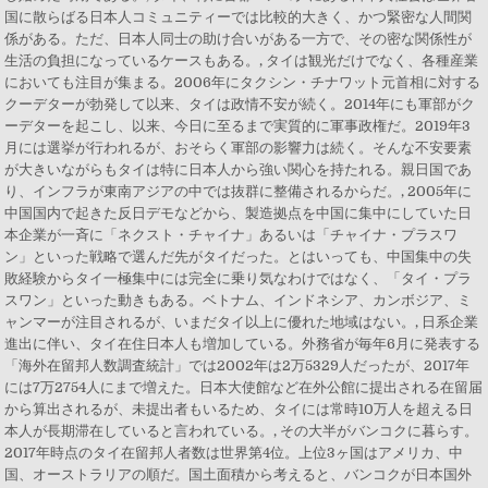
国に散らばる日本人コミュニティーでは比較的大きく、かつ緊密な人間関
係がある。ただ、日本人同士の助け合いがある一方で、その密な関係性が
生活の負担になっているケースもある。, タイは観光だけでなく、各種産業
においても注目が集まる。2006年にタクシン・チナワット元首相に対する
クーデターが勃発して以来、タイは政情不安が続く。2014年にも軍部がク
ーデターを起こし、以来、今日に至るまで実質的に軍事政権だ。2019年3
月には選挙が行われるが、おそらく軍部の影響力は続く。そんな不安要素
が大きいながらもタイは特に日本人から強い関心を持たれる。親日国であ
り、インフラが東南アジアの中では抜群に整備されるからだ。, 2005年に
中国国内で起きた反日デモなどから、製造拠点を中国に集中にしていた日
本企業が一斉に「ネクスト・チャイナ」あるいは「チャイナ・プラスワ
ン」といった戦略で選んだ先がタイだった。とはいっても、中国集中の失
敗経験からタイ一極集中には完全に乗り気なわけではなく、「タイ・プラ
スワン」といった動きもある。ベトナム、インドネシア、カンボジア、ミ
ャンマーが注目されるが、いまだタイ以上に優れた地域はない。, 日系企業
進出に伴い、タイ在住日本人も増加している。外務省が毎年6月に発表する
「海外在留邦人数調査統計」では2002年は2万5329人だったが、2017年
には7万2754人にまで増えた。日本大使館など在外公館に提出される在留届
から算出されるが、未提出者もいるため、タイには常時10万人を超える日
本人が長期滞在していると言われている。, その大半がバンコクに暮らす。
2017年時点のタイ在留邦人者数は世界第4位。上位3ヶ国はアメリカ、中
国、オーストラリアの順だ。国土面積から考えると、バンコクが日本国外