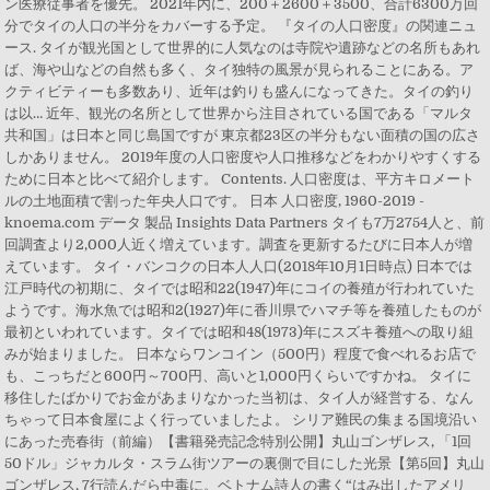
ン医療従事者を優先。 2021年内に、200＋2600＋3500、合計6300万回
分でタイの人口の半分をカバーする予定。 『タイの人口密度』の関連ニュ
ース. タイが観光国として世界的に人気なのは寺院や遺跡などの名所もあれ
ば、海や山などの自然も多く、タイ独特の風景が見られることにある。ア
クティビティーも多数あり、近年は釣りも盛んになってきた。タイの釣り
は以… 近年、観光の名所として世界から注目されている国である「マルタ
共和国」は日本と同じ島国ですが 東京都23区の半分もない面積の国の広さ
しかありません。 2019年度の人口密度や人口推移などをわかりやすくする
ために日本と比べて紹介します。 Contents. 人口密度は、平方キロメート
ルの土地面積で割った年央人口です。 日本 人口密度, 1960-2019 -
knoema.com データ 製品 Insights Data Partners タイも7万2754人と、前
回調査より2,000人近く増えています。調査を更新するたびに日本人が増
えています。 タイ・バンコクの日本人人口(2018年10月1日時点) 日本では
江戸時代の初期に、タイでは昭和22(1947)年にコイの養殖が行われていた
ようです。海水魚では昭和2(1927)年に香川県でハマチ等を養殖したものが
最初といわれています。タイでは昭和48(1973)年にスズキ養殖への取り組
みが始まりました。 日本ならワンコイン（500円）程度で食べれるお店で
も、こっちだと600円～700円、高いと1,000円くらいですかね。 タイに
移住したばかりでお金があまりなかった当初は、タイ人が経営する、なん
ちゃって日本食屋によく行っていましたよ。 シリア難民の集まる国境沿い
にあった売春街（前編）【書籍発売記念特別公開】丸山ゴンザレス, 「1回
50ドル」ジャカルタ・スラム街ツアーの裏側で目にした光景【第5回】丸山
ゴンザレス, 7行読んだら中毒に。ベトナム詩人の書く“はみ出したアメリ