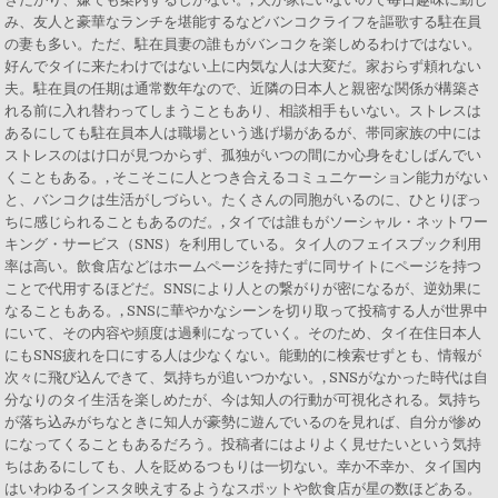
み、友人と豪華なランチを堪能するなどバンコクライフを謳歌する駐在員
の妻も多い。ただ、駐在員妻の誰もがバンコクを楽しめるわけではない。
好んでタイに来たわけではない上に内気な人は大変だ。家おらず頼れない
夫。駐在員の任期は通常数年なので、近隣の日本人と親密な関係が構築さ
れる前に入れ替わってしまうこともあり、相談相手もいない。ストレスは
あるにしても駐在員本人は職場という逃げ場があるが、帯同家族の中には
ストレスのはけ口が見つからず、孤独がいつの間にか心身をむしばんでい
くこともある。, そこそこに人とつき合えるコミュニケーション能力がない
と、バンコクは生活がしづらい。たくさんの同胞がいるのに、ひとりぼっ
ちに感じられることもあるのだ。, タイでは誰もがソーシャル・ネットワー
キング・サービス（SNS）を利用している。タイ人のフェイスブック利用
率は高い。飲食店などはホームページを持たずに同サイトにページを持つ
ことで代用するほどだ。SNSにより人との繋がりが密になるが、逆効果に
なることもある。, SNSに華やかなシーンを切り取って投稿する人が世界中
にいて、その内容や頻度は過剰になっていく。そのため、タイ在住日本人
にもSNS疲れを口にする人は少なくない。能動的に検索せずとも、情報が
次々に飛び込んできて、気持ちが追いつかない。, SNSがなかった時代は自
分なりのタイ生活を楽しめたが、今は知人の行動が可視化される。気持ち
が落ち込みがちなときに知人が豪勢に遊んでいるのを見れば、自分が惨め
になってくることもあるだろう。投稿者にはよりよく見せたいという気持
ちはあるにしても、人を貶めるつもりは一切ない。幸か不幸か、タイ国内
はいわゆるインスタ映えするようなスポットや飲食店が星の数ほどある。