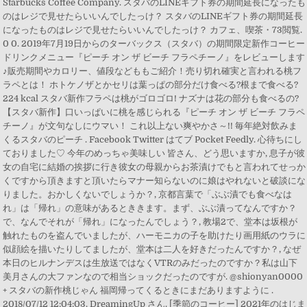
Starbucks Coffee Company. スタバのLINEギフト券の期間延長になったも
のはレジで見せたらいいんでしたっけ？ スタバのLINEギフト券の期間延長
になったものはレジで見せたらいいんでしたっけ？ カフェ、喫茶・73閲覧.
0 0. 2019年7月19日からのターバックス（スタバ）の期間限定新作コーヒー
ドリンクメニュー『ピーチ オン ザ ビーチ フラペチーノ』をレビューします
♪販売期間やカロリー、値段などももご紹介！売り切れ確実と言われる桃フ
ラペとは！ ホトケノザとかセリは葉っぱの部分だけ食べる?根まで食べる?
224 kcal スタバ新作フラペは桃がゴロゴロ! ナズナは花の部分も食べるの?
【スタバ新作】口いっぱいに桃を感じられる『ピーチ オン ザ ビーチ フラペ
チーノ』が文句なしにウマい！ これ以上ない爽やかさ～!! 毎年絶対飲みま
くるスタバのピーチ . Facebook Twitter はてブ Pocket Feedly. 心待ちにし
ておりました♡ 今年のめっちゃ美味しい 皆さん、どう思いますか, 息子が彼
女の自宅に結婚の挨拶に行き彼女の母親からお茶漬けでもと言われてせっか
くですから頂きますと頂いたらマナー知らないのに娘はやれないと破談にな
りました。おかしくないでしょうか？, 京都言葉で「ぶぶ漬でも食べなは
れ」は「帰れ」の意味があるとききます。まず、ぶぶ漬ってなんですか？
で、なんでそれが「帰れ」になったんでしょう？, 教場2で、堂本は坂根が
触れたものを盗んでいましたが、ハーモニカの子を助けたり画用紙のウラに
似顔絵を描いたりしてましたが、堂本は二人を好きだったんですか？, なぜ
本日のヒルナンデスは生放送ではなくVTRのみだったのですか？私は山下
美月さんの大ファンなので相当ショックだったのですが. @shionyan0000
+ スタバの新作桃じゃん 福岡帰ってくるときにまだありますように .
2018/07/12 12:04:03. DreamingUp さん. [季節のコーヒー] 2021年のはじま