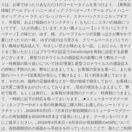
りは、お家でゆったりあなただけのコーヒータイムを見つけよう。, [新商品
情報] アール グレイ ハニー ホイップ フラペチーノ® / アール グレイ ハニー
ホイップ ティー ラテ, ビバレッジカード、スターバックスミニカップギフ
ト、年賀状、および福袋のドリンクチケット. もちにく... スタバの福袋につ
いてです。 1人が共感しています. スタバ裏メニュー【シトラスバニラフラ
ペチーノ】の味だが、ゆず、桃、グレープフルーツの甘酸っぱさが爽やかで
夏にぴったりの一杯。 ゆずの皮のほろ苦さを、クリームベースとバニラの
甘い風味が包み込んで、やさしい甘さが味わえる一品。 しおにゃん . 当サイ
トをご覧いただくにはブラウザの設定でJavaScriptを有効に設定する必要
がございます。, 新型コロナウイルスの感染拡大の影響に伴う弊社クーポ
ン・特典類の取り扱いについて(8/27更新), 新型コロナウイルスの感染拡大
の抑制と予防のため、弊社におきましても、お客様の安全を第一に、また全
国のパートナー(従業員)が安心して働けるよう、日々対策を講じておりま
す。そのため、臨時の店舗休業などが一部の地域で発生しており、お客様に
は大変ご迷惑をおかけいたしております。, 現在の状況をふまえまして、弊
社で販売、もしくは発行し、お客様が未使用のクーポン・特典類につきまし
て、一時的に以下の対応を取ってまいります。, ■コミューターマグクーポ
ン（タンブラーやボトル等の対象商品ご購入時にお渡しのレシート/ドリン
クチケット）, 2020年3月1日～7月末日が有効期限のコミューターマグクー
ポンの有効期限を2020年8月末まで延長いたします。クーポンをバリスタ
にご提示ください。, 2020年3月末日～6月末日が有効期限のeGiftについて
は、有効期限切れの画面から手続きを行っていただくことで、新たにご利用