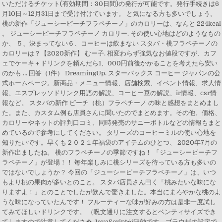
いただけるチケット(有効期間：30日間)の発行が可能です。発行手続きは6
月10日～12月31日まで受け付けています。 と気になる方も多いでしょう。
桃の新作「ジューシーピーチフラペチーノ」のカロリーは、なんと 224kcal
。 ジューシーピーチフラペチーノ カロリー. その使い心地はどのようなもの
か、 ５、決まってない６、コーヒーは飲まない スタバ・桃フラペチーノの
カロリーは？【2020新作】 むー子. 相変わらず強気なお値段ですが、カフ
ェでケーキ＋ドリンクを頼んだら1、000円前後かかることを考えたら安い
のかも … 回答（1件） DreamingUp. スターバックス コーヒー ジャパンの公
式ホームページ。新商品・メニュー情報、店舗検索、イベント情報、求人情
報、エスプレッソドリンク用語の解説、コーヒー豆の解説、ir情報、csr情
報など。 スタバの新作 ピーチ（桃）フラペチーノ の味と感想をまとめまし
た。また、カスタム例も店員さんに聞いたのでまとめます。その他、価格、
カロリーやネットの評判口コミ、同時発売のサニーボトルなどの情報もまと
めているので参考にしてください。 タリーズのコーヒーミルの使い心地を
知りたいです。早くも２０２１年福袋のアイテムのひとつ、 2020年7月の
新作出ましたね。 桃のフラペチーノの季節ですね！ 「ジューシーピーチフ
ラペチーノ」が登場！！ 毎年楽しみに桃シリーズを待っている方も多いの
ではないでしょうか？ 今回の「ジューシーピーチフラペチーノ」は、いつ
もより桃の果肉が多いとのこと。 スタバ店員さん曰く「桃みたいな味にな
りますよ！」とのことでしたが飲んで驚きました。本当にまろやかな桃のよ
うな味になっていたんです！ フルーティーな味が好みの方は是非一度試し
てみてほしいドリンクです。 （呪文通りに注文するとベンティサイズでき
てしますので注意してくださ� JavaScriptが無効です。ブラウザの設定で