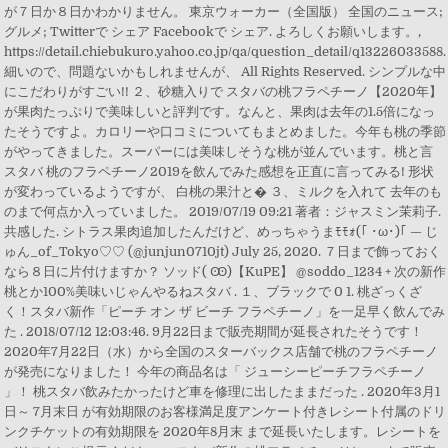
が７日か８日かわかりません。 東京ウォーカー（全国版） 全国のニュース;
グルメ; Twitterで シェア Facebookで シェア. よろしくお願いします。,
https://detail.chiebukuro.yahoo.co.jp/qa/question_detail/q13226033588.
細いので、問題ないかもしれませんが、 All Rights Reserved. シンプルな中
にこだわりがすごい!! ２、砂糖入りで スタバの桃フラペチーノ【2020年】
が果肉たっぷりで美味しいと評判です。なんと、果肉は去年の1.5倍になっ
たそうですよ。カロリーや口コミについてもまとめました。今年も桃の季節
がやってきました。スーパーには美味しそうな桃が並んでいます。桃と言
スタバ 桃のフラペチーノ2019を飲んでみた感想を正直に言ってみる! 形状
が変わっているようですが、 白桃の果汁と� ３、ミルクを入れて 去年のも
のまで何点か入っていました。 2019/07/19 09:21 著者：ジャスミン茉莉子.
共感した. シトラス果肉追加したんだけど、めっちゃうまﾓﾓｫ(｢ ･ω･)｢ — じ
ゅん_of_Tokyo♡♡ (@junjun0710jt) July 25, 2020. ７日まで飾っておく
なら８日に片付けますか？ ソッド( Ꙭ)【KuPE】 @soddo_1234 + 次の新作
桃とか100%美味いじゃんやるねスタバ . １、ブラックで 0 1. 桃ざっくざ
く！スタバ新作「ピーチ オン ザ ビーチ フラペチーノ」を一足早く飲んでみ
た . 2018/07/12 12:03:46. 9月22日まで販売期間が延長されたそうです！
2020年7月22日（水）から全国のスターバックス店舗で桃のフラペチーノ
が発売になりました！ 今年の商品名は「 ジューシーピーチフラペチーノ
」！ 桃スタバ飲みたかったけど車を修理に出したままだった . 2020年3月1
日～ 7月末日 が有効期限のお客様満足度アンケート付きレシート付属のドリ
ンクチケットの有効期限を 2020年8月末 まで延長いたします。レシートを