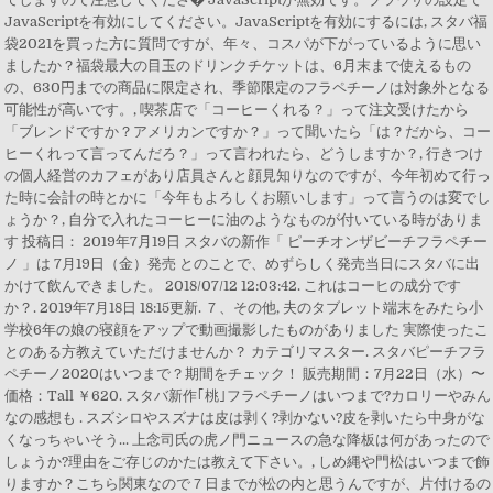
JavaScriptを有効にしてください。JavaScriptを有効にするには, スタバ福
袋2021を買った方に質問ですが、年々、コスパが下がっているように思い
ましたか？福袋最大の目玉のドリンクチケットは、6月末まで使えるもの
の、630円までの商品に限定され、季節限定のフラペチーノは対象外となる
可能性が高いです。, 喫茶店で「コーヒーくれる？」って注文受けたから
「ブレンドですか？アメリカンですか？」って聞いたら「は？だから、コー
ヒーくれって言ってんだろ？」って言われたら、どうしますか？, 行きつけ
の個人経営のカフェがあり店員さんと顔見知りなのですが、今年初めて行っ
た時に会計の時とかに「今年もよろしくお願いします」って言うのは変でし
ょうか？, 自分で入れたコーヒーに油のようなものが付いている時がありま
す 投稿日： 2019年7月19日 スタバの新作「 ピーチオンザビーチフラペチー
ノ 」は 7月19日（金）発売 とのことで、めずらしく発売当日にスタバに出
かけて飲んできました。 2018/07/12 12:03:42. これはコーヒの成分です
か？. 2019年7月18日 18:15更新. ７、その他, 夫のタブレット端末をみたら小
学校6年の娘の寝顔をアップで動画撮影したものがありました 実際使ったこ
とのある方教えていただけませんか？ カテゴリマスター. スタバピーチフラ
ペチーノ2020はいつまで？期間をチェック！ 販売期間：7月22日（水）〜
価格：Tall ￥620. スタバ新作｢桃｣フラペチーノはいつまで?カロリーやみん
なの感想も . スズシロやスズナは皮は剥く?剥かない?皮を剥いたら中身がな
くなっちゃいそう... 上念司氏の虎ノ門ニュースの急な降板は何があったので
しょうか?理由をご存じのかたは教えて下さい。, しめ縄や門松はいつまで飾
りますか？こちら関東なので７日までが松の内と思うんですが、片付けるの