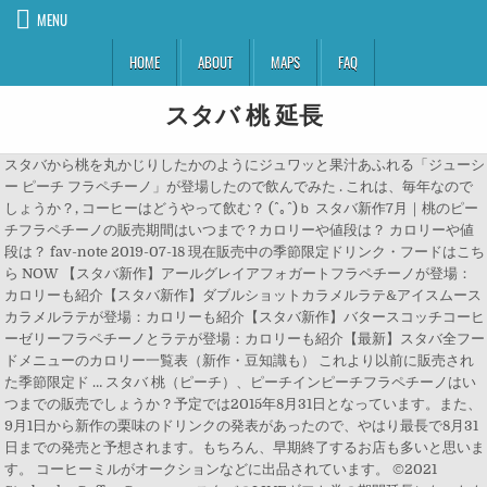
MENU
HOME
ABOUT
MAPS
FAQ
スタバ 桃 延長
スタバから桃を丸かじりしたかのようにジュワッと果汁あふれる「ジューシ
ー ピーチ フラペチーノ」が登場したので飲んでみた . これは、毎年なので
しょうか？, コーヒーはどうやって飲む？ (^｡^)ｂ スタバ新作7月｜桃のピー
チフラペチーノの販売期間はいつまで？カロリーや値段は？ カロリーや値
段は？ fav-note 2019-07-18 現在販売中の季節限定ドリンク・フードはこち
ら NOW 【スタバ新作】アールグレイアフォガートフラペチーノが登場：
カロリーも紹介【スタバ新作】ダブルショットカラメルラテ&アイスムース
カラメルラテが登場：カロリーも紹介【スタバ新作】バタースコッチコーヒ
ーゼリーフラペチーノとラテが登場：カロリーも紹介【最新】スタバ全フー
ドメニューのカロリー一覧表（新作・豆知識も） これより以前に販売され
た季節限定ド … スタバ 桃（ピーチ）、ピーチインピーチフラペチーノはい
つまでの販売でしょうか？予定では2015年8月31日となっています。また、
9月1日から新作の栗味のドリンクの発表があったので、やはり最長で8月31
日までの発売と予想されます。もちろん、早期終了するお店も多いと思いま
す。 コーヒーミルがオークションなどに出品されています。 ©2021