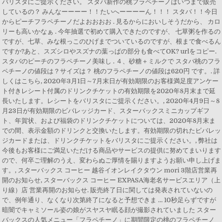
バリスタにご提示ください。 スタバ新作の桃フラペチーノはいつまで販売
しているの？ みんなーーーー！！たいへーーーーん！！！ スタバ！！今日
からピーチフラペチーノだよおおおお . 見るからにおいしそうだから、 カロ
リーも高いかなぁ . 今年抽選で初めて購入できたのですが、 七草粥を作るの
ですが、七草、みな根っこのひげまでついているのですが、根まで食べるん
ですか?あと、スズシロやスズナの葉っぱの部分も食べてOK? urlをコピー.
スタバのピーチのフラペチーノ美味し . ４、砂糖＋ミルクで スタバ桃のフラ
ペチーノの値段は？サイズは？ 桃のフラペチーノの値段は620円 です。. 詳
しくはこちら, 2020年3月1日～7月末日が有効期限のお客様満足度アンケー
ト付きレシート付属のドリンクチケットの有効期限を2020年8月末まで延
長いたします。レシートをバリスタにご提示ください。, 2020年4月9日～8
月23日が有効期限のビバレッジカード、スターバックスミニカップギフ
ト、年賀状、および福袋のドリンクチケットについては、2020年8月末ま
での間、表示金額のドリンクと交換いたします。有効期限の切れたビバレッ
ジカードまたは、ドリンクチケットをバリスタにご提示ください。, 弊社は
今後もお客様にご満足いただける商品やサービスの提供に努めてまいります
ので、何卒ご理解のうえ、変わらぬご厚情を賜りますようお願い申し上げま
す。, スターバックス コーヒー 越谷イオンレイクタウン mori 3階店営業再
開のお知らせ, スターバックス コーヒー EXPASA海老名サービスエリア（上
り線）店 営業再開のお知らせ. 販売終了日に関しては発表されていないの
で、例年通り、なくなり次第終了になると予想できま … 10秒足らずですが
暗闇でキャミソール姿の娘がスヤスヤ眠る顔が撮影されていました スター
バックスの人気メニュー「フラペチーノ」に期間限定の桃のフラペチーノ