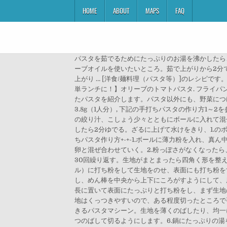
HOME
ABOUT
MAPS
FAQ
パスタを茹でるためにたっぷりのお湯を沸かしたら
ーブオイルを使いたいところ。茹で上がりから2分
上がり … [洋食/麺料理（パスタ等）]のレシピ
単ランチに！】オリーブのトマトパスタ. フライパ
たパスタを紹介します。パスタ以外にも、野菜につけ
3.8g（1人分）, 下記の手打ちパスタの作り方
の絞り汁、こしょう少々とともにボールに入れて混ぜ
したら2分ゆでる。ざるに上げて水けをきり、1.の
ちパスタ作り方+-+-1.ボールに薄力粉を入れ、
卵と混ぜ合わせていく。2.粉っぽさがなくなった
30回繰り返す。生地がまとまったら四角く形を整
ル）に打ち粉をして生地をのせ、表面にも打ち粉を
し、めん棒を中央から上下にころがすようにして、
長に置いて表面にたっぷりと打ち粉をし、まず生地
地はくっつきやすいので、ある程度切ったところで
きるパスタマシーン。生地を薄くのばしたり、均一
つのばして切るようにします。6.鍋にたっぷりの