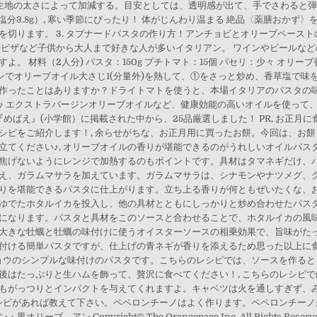
生地の太さによって加減する。目安としては、透明感が出て、手でさわると
、塩分3.8g）, 寒い季節にぴったり！ 体がじんわり温まる 絶品〈薬膳おかず
切ります。 3. タブナードパスタの作り方！アンチョビとオリーブペースト
やピザなど子供から大人まで好きな人が多いイタリアン。 ワインやビールな
。 材料（2人分) パスタ：150g プチトマト：15個 パセリ：少々 オリー
パンでオリーブオイル大さじ1(分量外)を熱して、①をさっと炒め、香草塩で味
作ったことはありますか？ドライトマトを使うと、本場イタリアのパスタの
♪ エクストラバージンオリーブオイルなど、健康効能の高いオイルを使って
めばえ』(小学館）に掲載された中から、25品厳選しました！ PR, お正月
シピをご紹介します！, 余らせがちな、お正月用に買ったお餅。今回は、お
立てください♪, オリーブオイルの香りが堪能できるのがうれしいオイルパス
焦げないようにレンジで加熱するのもポイントです。具材はタマネギだけ、
に加え、ガラムマサラを加えています。ガラムマサラは、シナモンやナツメグ、
りを堪能できるパスタに仕上がります。立ち上る香りが何ともぜいたくな、お
ゆでたホタルイカを投入し、他の具材とともにしっかりと炒め合わせたパス
になります。パスタと具材をこのソースと合わせることで、ホタルイカの風味
大きな牡蠣と牡蠣の味付けに使うオイスターソースの相乗効果で、旨味がた
付ける簡単パスタですが、仕上げの青ネギが香りを添えるため思った以上に
ショウのシンプルな味付けのパスタです。こちらのレシピでは、ソースを作る
後はたっぷりと生ハムを飾って、贅沢に食べてください！, こちらのレシピ
もがっつりとインパクトを与えてくれますよ。キャベツは火を通しすぎず、
レシピがあれば教えて下さい。ペペロンチーノはよく作ります。ペペロンチー
、アン Copyright© The Orangepage Inc. All Rights R