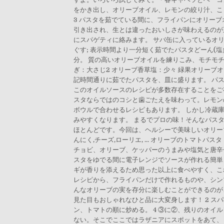
をかき出し、オリーブオイル、レモンの絞り汁、こし
3 パスタを茹でている間に、フライパンにオリーブ
引き出され、生とは違ったおいしさが味わえるのが
にスパゲティに絡みます。 サバ缶に入っているオリ
ぐす; 表示時間より一分短く茹でたパスタどーん(
分。 質の高いオリーブオイルを練りこみ、モチモチ食
ぎ：大さじ2 オリーブ香草塩：少々 緑果オリーブオ
記時間通りに茹でたパスタを、皿に盛ります。 パ
このオイルソースのレシピが多数存在することをご存
スタならではのコシと歯ごたえを味わって。レモンの酸
ボウルで合わせるレシピもあります。 しかし冷蔵
みやすくなります。 まるでプロの味！そんなパス
ほとんどです。今回は、ヘルシーで美味しいオリーブと
んにく,チーズ,ローリエ, ... オリーブのトマト
チョビ、オリーブ、ケッパーのうまみや塩気と唐辛
スタをゆでる間に電子レンジでソースが作れる簡単レ
ギが香りを添えるため思った以上に食べやすく、こ
レシピから、フライパンだけで作れるものや、シン
んなオリーブの実を存分に楽しむことができるのが
見た目もおしゃれなひと品に大変身します！ 2 ス
ン、トマトの順に炒める。 4 ③に②、残りのオ
ない。そこでここではラザニアにスポットをあて、