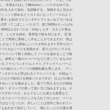
、生地をのばして幅6mmに … パスタをゆでる。
以外)を入れて炒め、塩胡椒する。 加熱すると甘みが
でじっくり炒めるとトロトロになってソースのよう
通す; お好みでエリンギやトマトをいれてサバをほ
！ 凸凹（でこぼこ）パスタで、茹で時間がたったの3
2人分) パスタ：150g しらす：大さじ3 青ね
して、しらすを炒め、香草塩で味を付けます。 ② 表
ことで簡単に美味しく作ることができますが、実は
かなくても美味しいパスタ作れます!! 手作りのパ
ベーゼパスタはソースを加熱せず、茹で上げたパスタを
フライパンで軽く加熱してソースを温めることで絡
ん。材料も一般のスーパーなどに売っているものが
,フライパン,オイル,トマト,ブラックペッパー,に
真・その他のコンテンツの無断転載を禁じます。. アン
プッタネスカと呼ばれるトマトソースを、今回はパ
ースだけで味付ける簡単パスタですが、仕上げの青ネ
すめレシピを集めました。茹でて和えるだけの時短
介！ オリーブの実って使い方に悩みますよね。そ
サラダやパスタ、おもてなしにも使える前菜など、
ンにオイルソース大さじ２を入れて火にかけ、ベーコ
理ではなくなったが、詳しいことは意外と知られてい
もあわせて紹介していく。 鍋にたっぷりの湯を沸