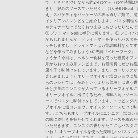
て、ときどき混ぜながら約2分ゆでる（ゆで時間は
きり、好みのソースでいただく。（1人分614kcal
え、スパゲティをパッケージの表示通りに茹で、湯を
イタリアンのレシピをご紹介します。 パスタ料理
やディナーだけでなくおつまみにもぴったりなんですよ
① プチトマトを縦に半分に切ります。 ② フライ
かもしれませんが、ドライトマトを使ったパスタを
ッチしますし、ドライトマトは万能調味料なんです
などを作ってみましょう♪幼児誌『ベビーブック』『
ょうか？今回は、ヘルシー食材を使った糖質オフレ
系からおつまみ系レシピまで、お餅消費にぜひお役
唐辛子で味付けをしています。また、ガーリックが
楽しみましょう♪, オリーブオイルと塩コショウ
らのレシピでは、辛みというよりも普段とは違う香
子と少量のニンニクが入っているオリーブオイルに
オリーブオイルに出てくるため、風味の高いソース
ースでパスタに味付けをしています。トッピングの
ブオイルに塩コショウ、オイスターソースだけで味
す。, こちらもオリーブオイルにニンニク、塩コ
の味に奥行きを持たせてくれます。ソースを絡めた
いただきます。ニンニクの香りがたこにもパスタに
いね！. オリーブオイルを使った美味しいパスタ
すよ。いろいろ試してみて。・春キャベツとベーコン・黒オリーブ