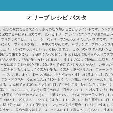
オリーブ レシピ パスタ
、潮水の味になるまでかなり多めの塩を加えることがポイントです。シンプ
で完成する手軽さも魅力です。 食べるオリーブオイルにニンニクや鷹の爪が
です。 プリプリのエビと、ジューシーなオリーブがたっぷり入ったパスタです。
ンにオリーブオイルを熱し、1を中火で炒めます。 4. フランス・プロヴァン
たり、パンに塗ったりといろいろ使えますよ。 しめじのパスタ人気レシピ【2
1～2を参照して生地をこね、冷蔵庫に入れておく。明太子は縦に切り目を入れて
合わせる。, 下記の作り方3～4を参照し、生地をのばして幅6mmに切る
ボールに加えて全体を混ぜる。器に盛って好みでバジルの葉をのせ、レモンのく
真ん中に穴をあけるようにしてくぼみを作る。くぼみに卵を割り入れ、フォーク
ら、手でこねる。まず、ボールの底に生地をぎゅっと押しつけるようにしてか
えてラップで包み、冷蔵庫に入れて30分おく（この間にパスタのソースを用意
する。めん棒でまず30cm四方にのばして半分に切り、1枚にはラップをかけ
厚さ1mmくらいになるように薄くのばす（目安としては、生地を手で持ち上
の上下を中心で合わせるようにして折りたたむ。さらに合わせ目を中心にし
手でほぐし、粉をまぶしつけておくようにする。残りの生地も同様にのばして
に切り分けるのにとても便利です。マシーンを使う場合、作り方3で生地を3
湯を沸かし、多めの塩を加える（2リットルに対して塩大さじ1くらい）。生地