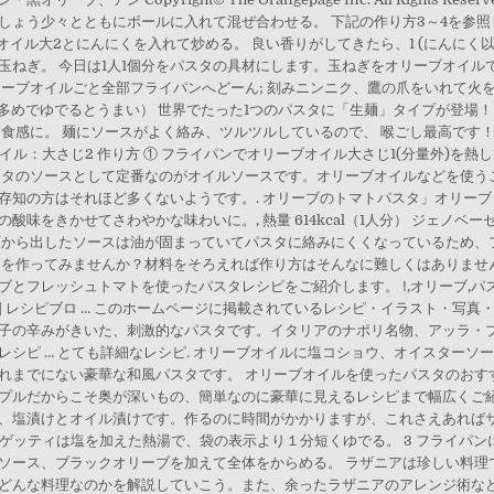
ょう少々とともにボールに入れて混ぜ合わせる。 下記の作り方3～4を参照し
オイル大2とにんにくを入れて炒める。 良い香りがしてきたら、1 (にんにく
玉ねぎ。 今日は1人1個分をパスタの具材にします。玉ねぎをオリーブオイル
ーブオイルごと全部フライパンへどーん; 刻みニンニク、鷹の爪をいれて火を
塩多めでゆでるとうまい） 世界でたった1つのパスタに「生麺」タイプが登場
感に。 麺にソースがよく絡み、ツルツルしているので、 喉ごし最高です！ 材料(
イル：大さじ2 作り方 ① フライパンでオリーブオイル大さじ1(分量外)を熱
スタのソースとして定番なのがオイルソースです。オリーブオイルなどを使う
知の方はそれほど多くないようです。. オリーブのトマトパスタ」オリーブし
味をきかせてさわやかな味わいに。, 熱量 614kcal（1人分） ジェノ
庫から出したソースは油が固まっていてパスタに絡みにくくなっているため、
タを作ってみませんか？材料をそろえれば作り方はそんなに難しくはありませ
フレッシュトマトを使ったパスタレシピをご紹介します。 !,オリーブ,パスタ
パスタ | レシピブロ … このホームページに掲載されているレシピ・イラスト・写
子の辛みがきいた、刺激的なパスタです。イタリアのナポリ名物、アッラ・
シピ … とても詳細なレシピ. オリーブオイルに塩コショウ、オイスターソ
れまでにない豪華な和風パスタです。 オリーブオイルを使ったパスタのおす
プルだからこそ奥が深いもの、簡単なのに豪華に見えるレシピまで幅広くご紹
、塩漬けとオイル漬けです。作るのに時間がかかりますが、これさえあれば
パゲッティは塩を加えた熱湯で、袋の表示より１分短くゆでる。 3 フライパ
イルソース、ブラックオリーブを加えて全体をからめる。 ラザニアは珍しい料
どんな料理なのかを解説していこう。また、余ったラザニアのアレンジ術など