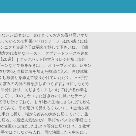
ルなレシピゆえに、ぜひとっておきの香り高いオリ
入っているので和風ペペロンチーノっぽい感じに仕
 ニンニクと赤唐辛子は弱火で熱して下さいね。 【簡
ス地方の代表的なペースト、タプナードソースを絡め
0選】｜クックパッド殿堂入りレシピ集 . 塩分
スプーンなどで身をかき出し、オリーブオイル、レモン
。作り方6と同様に塩を加えた熱湯に入れ、再び沸騰
し形切りを添えて絞りかけていただく。-+-+手打
でくぼみの内側の粉を少しずつくずすようにしながら
ら半分に折り、同じように押しつけては折る作業を
して）。3.のし台（またはきれいに拭いたテーブ
て取り分けておく。もう1枚の生地にさらに打ち粉を
げてみて、手が透けて見えるくらい）。4.生地を横
て半分に折り、端から好みの太さに切っていく。生
切る。5.最近人気なのが、手打ちパスタが手軽にで
0cm四方にのばしたあと４等分に切り分け、１枚ず
を手でほぐしながら入れ、再び沸騰したら中火にし