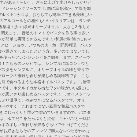
弾力があるくらい）。ざるに上げて水けをしっかりと
〉を ドレッシングソースで！. 鍋に湯を沸かして塩を加
のレシピ. 今回は、おうちでも簡単にできる美味しい
どのアルコールとの相性もいいイタリアンは、ランチ
ブ香草塩：少々 緑果オリーブオイル：大さじ2 作り方
を調えます。 普通のトマトでパスタを作る事は多い
味が簡単に再現できるんですよ♪和風の味付けにもマ
、アヒージョや、いつもの肉・魚・野菜料理、パスタ
に食べ過ぎてしまったという方、多いのではないでし
餅を使ったアレンジレシピをご紹介します。スイーツ
タ！こちらのレシピでは、シンプルに塩コショウと
パスタをシンプルに、オリーブオイルの味と香りで
グローブの複雑な香りが楽しめる調味料です。こち
店で食べるような本格オイルパスタですよ！, 唐辛
タです。ホタルイカから出たワタの味がいい感じに
が思いきり楽しめるパスタですよ！, オイスターソ
っぷり濃厚で、やみつきになるパスタです。オリー
食べやすく、これまでにない豪華な和風パスタで
ときにじっくりと弱火で炒めていきますので、パスタ
では、ゆでだこをたっぷりと混ぜ、キャベツと一緒に
みずみずしい歯触りが残るぐらいで仕上げてくださ
ノがお好きならそのアレンジで膨大なレシピが作れま
eserved. 明太子は縦に切り目を入れてスプーンなどで身