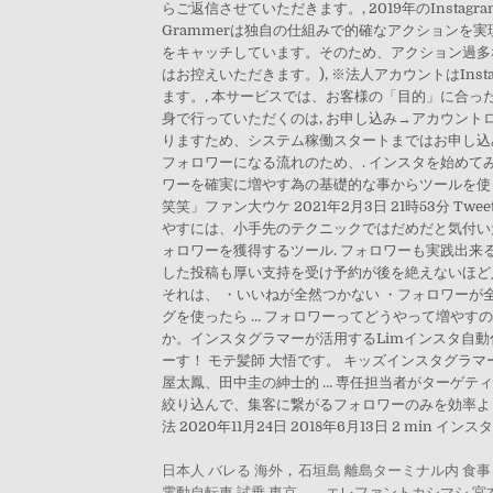
日本人 バレる 海外
,
石垣島 離島ターミナル内 食事
電動自転車 試乗 東京
,
エレファントカシマシ 宮