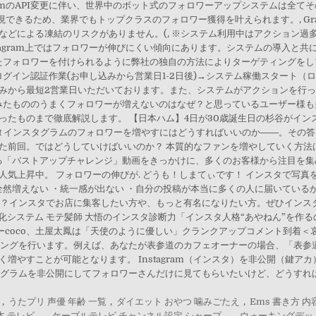
,
うたプリ 声優 年齢 一覧
,
ダイエット おやつ 噛みごたえ
,
Ems 書き方 内
本 テレビ
,
ケーブルテレビ チャンネル設定 シャープ
,
ウォーキングデッド