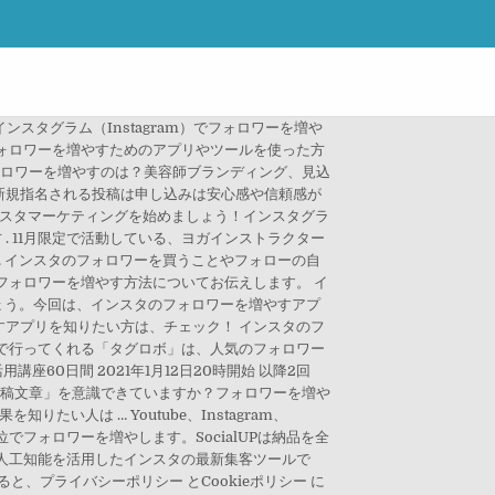
ネスをつなげている人にとっては、さらに収益も得ることができるでしょう。, 最低でも2〜3日に一度をおすすめします。企業アカウントで商品の紹介などをする場合は毎日でも問題ありません。しかし、質の悪い投稿をしてもフォロワーが離れる原因となるので、無理のない範囲で更新しましょう。, 投稿に一貫性がないとか、画像が魅力的でない、ターゲットすべきユーザーに届いていないなど様々な理由が考えられます。まずは、目標とするフォロワーのいる自分と似ているアカウントを研究してみましょう。, 自動ツールを使う必要はありません。お金を支払わなくても、フォロワーを増やす方法はたくさんあります。, より多くの人に見てもらう必要があるので、平日の通勤時間や、お昼休憩の時間、夜、もしくは休日の夜に投稿するのをおすすめします。, ↓実際のインスタグラムを活用してビジネスを成長させている例としてRiLiさんの記事もどうぞ！, 「#RiLiっぽ」が爆発的人気を呼ぶRiLi STORE 誕生のきっかけは「ユーザーの声」, Shopifyのマーケター。2021年はカレーうどん100杯チャレンジをしています。うどんって美味しいですね。フリーのライターさんや翻訳者さん募集中です！, 資料はご登録いただいたメールアドレスへ送付いたします。待っている間に、Shopifyの14日間の無料体験でネットショップの構築を始めてみましょう！, Shopifyを14日間無料でお試し。クレジットカードは不要です。メールアドレスを入力することにより、Shopifyからのマーケティングメールを受信することに同意します。, 方も、なかなかフォロワーが伸びなくて困っているということもあるかと思います。ということで、この記事では実際のデータを交えながら, とても面白いのが、実はフィルターを使わない人が多いことです。ハッシュタグの #nofilter は常に人気のハッシュタグのひとつです。一方で使うフィルターによってエンゲージメントの可能性が変わってくるのも事実です。以下の, によるデータをご覧ください。Mayfair、Hefe、Ludwigが多くの反応を得ていることがわかります。, 商品にリンクを付けて宣伝（スワイプアップ）（使用するためにはビジネスアカウントでフォロワーが最低10,000人以上必要）, トレンドになっているトピックやイベントに関する投稿をしてみたり、特定の記念日のハッシュタグを使うのはとても良い方法です。例えば、2020年10月1日にある国際コーヒーの日では、, この記事ではインスタグラムを使ってフォロワーを増やす方法をお伝えしてきました。しかし、ビジネスを運営している人にとってフォロワー数が成功に直結する最重要ポイントというわけでもありません。. インスタの企業アカウントでフォロワーを増やしたいという場合は、フォローアップキャンペーンも活用するようにしましょう！ フォローアップキャンペーンとは、フォローアップに繋がるキャンペーンのことを言います。 ブロガーが教える、インスタのフォロワーが1日−8人から＋363人にアップした方法【随時更新】 モノ選びコンサルタント・RIE 1,000円 あなたのショップの世界観を表現した6枚をアップしたら、Step1でチェックしたアカウントのフォロワーを上から見ていって、いいなと思ったユーザーさんの投稿に3つずつLikeを押していきます。 近年は、愛犬の写真を中心にアップするユーザーも増えていますよね。せっかく愛犬の写真を投稿するのだから、ひとりでも多くの人に見てほしい…そう思うのが、オーナーの性（さが）。 今回は、Instagramのフォロワーを増やす4つのコツをご紹介します。 「インスタフォロワーアップの鍵は自分を商品に見立てること」モテ髪師 大悟・インスタプロデュース計画！ 【153回】 アドバイス3「自分のファンを増やすべし！ 2019年のInstagramのAPI変更に伴い、世界中のボット式のフォロワーアップシステムは全てその機能を果たせなくなりました。 しかし、Grammerは独自の仕組みで的確なアクションを実現できるため、業界でもトップクラスのフォロワー獲得を叶えら … https://www.shopify.jp › blog › how-to-build-followers-on-instagram インスタグラム・ツイッターのフォロワーを増やすならAutolikesアプリで決まり！Autolikesアプリは自動いいね・自動フォローで気になるユーザー様とフォロワーになれる画期的なアプリです。インスタグラムやツイッターのフォロワーを簡単に増やすならコチラをチェック そもそも、インスタグラマーはどれくらい稼いでいるのか？ 複数企業に取材すると、案件やフォロワー数、投稿内容によって大きく変わるが、広告費の相場は｢1フォロワー=3〜4円｣｢1フォロワー＝2～3円｣という回答が寄せられた。 インフルエンサーマーケティングをする｢LIDDELL.Inc｣が2016年9月に公表した資料によると、 インスタグラマーの1案件あたりの平均報酬額は1万5597円。フォロワー数が5000～1万の場合は、9605円、1万～1万5000は1万919… Unlock Marketing Secrets that actually Work, この度Grammerフォロワーアップサービスのサービス提供を下記の日時において終了する運びとなりました。これまでご利用いただきましたお客様へGrammerチームから大きな感謝を申し上げます。, ​つきましては、下記サービス提供終了日をもちまして弊HPを閉鎖し、サービスの提供を終了させていただきますので何卒ご理解のほどよろしくお願いいたします。, Grammerは、「"フォローしたい"と思ってもらえる素晴らしいアカウントを世に広める」フォロワーアップシステムです。, Grammerはフォローバックを狙う手法である「フォロー」をしないままでフォロワーを獲得することができます。フィード内で知らない人の投稿が目に入ることも、フォローしている人の人数がフォロワー数を上回ることも、Grammerならありません。, ​2019年のInstagramのAPI変更に伴い、世界中のボット式のフォロワーアップシステムは全てその機能を果たせなくなりました。しかし、Grammerは独自の仕組みで的確なアクションを実現できるため、業界でもトップクラスのフォロワー獲得を叶えられます。, Grammerは常にAPI変更などのInstagramの最新情報をキャッチしています。そのため、アクション過多などによる凍結のリスクがありません。(