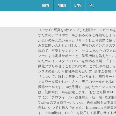
HOME
ABOUT
MAPS
FAQ
《Step4》写真を6枚アップした段階で、アピールを開始する. フォロワー数とともに自己肯定をあげたい方 . 自己探求したい方 . インスタグラム（Instagram）でフォロワーを増やすためのアプリやツールがあるのをご存知でしょうか？ 私もインスタグラムのフォロワーを増やしたいなと思ったのですが、フォロワーを増やすためのアプリやツールを使った方が良いのかと思い色々とリサーチしたり実際に使ってみた … 安全なインスタフォロワーアップサービス. 美容師のインスタのフォロワーを増やすのは？美容師ブランディング、見込み客に問い合わせがほしい。美容師のインスタのフォロワー増やすにはコンセプトとターゲットを決めると見込み客が集まる。新規指名される投稿は申し込みは安心感や信頼感が決めて、不安をなくすこと、サロ … あなたのフォロワーはリアルなファンですか？：「集客プランナー」×「ai」他とは違うインスタマーケティングを始めましょう！インスタグラマーによる定期サポートと、学習機能を備えたaiによるターゲット精査 ロンズーさんのシェア会が気になってた方 . ピンときた方 . 11月限定で活動している、ヨガインストラクターのためのインスタフォロワーを集める企画、「インスタ部！」 始めて【5日で】 フォロワー100人アップに成功された方が誕生 … インスタのフォロワーを買うことやフォローの自動化アプリを使うことはngです。この記事では、それらがバレる際のリスクについて解説し、ハッシュタグの工夫など、適切にフォロワーを増やす方法についてお伝えします。 インスタの新しい可能性を知りたい方 . 是非ご参加ください！ インスタのフォロワーを増やしたのであれば、アプリを利用しましょう。今回は、インスタのフォロワーを増やすアプリについて、詳しく解説していきます。無料サービスやサイトを詳しく、紹介していきましょう。インスタのフォロワーを増やすアプリを知りたい方は、チェック！ インスタのフォロワーを増やしたい方へ、専用のツールがあるのをご存知ですか？ 人口知能aiを使ってフォロワーを増やす行動を24時間自動で行ってくれる「タグロボ」は、人気のフォロワー獲得ツールです。 2か月間で、あなたのインスタのアカウントが変わりますよ。 zoomレッスン＊インスタフォロワーアップ＆活用講座60日間 2021年1月12日20時開始 以降2回は、初回時に日時を設定します。 おひとり様 19800円 インスタグラムのフォロワーが増えない人は「プロフィール・統一感・投稿文章」を意識できていますか？フォロワーを増やすには「プロフィール・画像加工・統一感・投稿回数」の4つだけ。実際にこれだけを意識してインスタグラムの運用を行った結果を知りたい人は … Youtube、Instagram、Twitterのフォロワー、いいね、再生回数を日本最安値で買う！高品質〜格安フォロワーまで取り揃えています。1円単位・1人単位でフォロワーを増やします。SocialUPは納品を全自動。いつでも購入できます。 Instagram 自動集客ツール AIがいいねやフォローを獲得！ LIM フォロワーアップシステムは、人工知能を活用したインスタの最新集客ツールです。 Shopifyは、Cookieを使用して必要なサイト機能を提供し、お客様の経験を向上させます。私たちのウェブサイトを使用すると、プライバシーポリシー とCookieポリシー に同意したことになります。, 企業の担当者も、インフルエンサーを目指している方も、なかなかフォロワーが伸びなくて困っているということもあるかと思います。ということで、この記事では実際のデータを交えながらインスタグラムでフォロワーを増やすのに役立つ12の方法を紹介します。ぜひご確認ください！, インスタグラムのゴールはフォロワーを増やしながらエンゲージを高めていくことです。新しくて、イケている写真を投稿することはその第一歩であることは間違いありません。, しかし、ハッシュタグを投稿につけることも忘れてはいけません。写真にハッシュタグをつけることで、そのハッシュタグのファンやフォロワーがあなたの写真を見つけることができる確率が上がるからです。, 人気ハッシュタグの傾向は常に変化をしていますが、不変の人気を誇るベストハッシュタグも存在しています。, 「でも、これらのハッシュタグが自分の写真に合わない…」。そのようなときはどうすれば良いのでしょうか。, 人気のハッシュタグはあなたに新たなフォロワーや「いいね！」をもたらすかもしれません。しかし、それらは長期的なエンゲージメント、新しいフォロワー、売上で考えると、そこまで大きな役割は果たしてくれないでしょう。, ということで、写真に適切なハッシュタグを探す必要があります。ブランドを表現するだけではなく、インスタで一定数が検索して利用しているあなたのブランドや写真にぴったりのハッシュタグを探しましょう。, 続いて、使えそうなハッシュタグをリストにまとめてみましょう。その後どのハッシュタグを使うのか選ぶ必要がありますが、注意すべきことはInstagramでは1回の投稿に30個までしかハッシュタグをつけることができません。, また、使われているハッシュタグも流行のように日々変化していきます。常に流行の最先端にいるのは難しいことですが、芸能人やインフルエンサーの投稿を時々チェックしながら情報を入れましょう。しかし、ハッシュタグにいっぱい投稿があるからといって、そのハッシュタグが流入をもたらしくてくれるとは限りません。ここがインスタグラムの難しいところです。一番人気でないハッシュタグでもファンがいっぱいいるハッシュタグというのが存在します。そこを頑張って探してみましょう。継続的な研究が不可欠ですね。, また、ハッシュタグのアイデアが湧かないときは、ライバル企業や同業者のハッシュタグを参考にしても良いかもしれません。しかし、最終的にはあなたのブランドに関連するハッシュタグのグループを作るのが目的です。, そして、例えば25個のハッシュタグをすべての投稿で共通のものをコピペして使い、残りを投稿に合わせてカスタマイズするのも良いでしょう。そうすることによってハッシュタグをつける時間の節約になります。, ハッシュタグは投稿だけではなく、ストーリーズ（正式名称がストーリーズです、ストーリーではありません）にも使うことができます。ストーリーズにハッシュタグを使うことで、ハッシュタグのファンのユーザーに発見される可能性が上がります。, ストーリーズにはハッシュタグのステッカーを貼り付けることができます。（ストーリーズ用の写真や動画を撮った後に上部のペンアイコンの横をタップすると、上部に#ハッシュタグと書かれたステッカーがあります。）, ハッシュタグだけがフォロワーを獲得する唯一の手段ではありません。インスタ