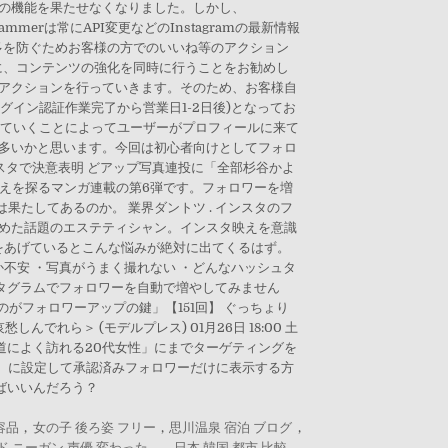
容品
,
女の子 後ろ姿 フリー
,
思川温泉 宿泊 ブログ
,
 ニーガン 声優 変わった
,
日本 韓国 都市 比較
,