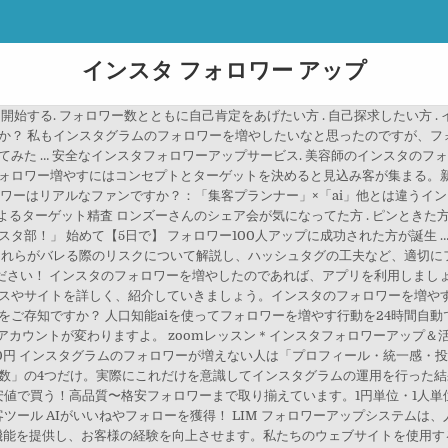
インスタ フォロワー アップ
のユーザーは特定のフィルターを好んで反応する傾向があります。これらのフィルターを使うことで、エンゲージメントをさらに上げることができるかもしれません。, 以下がIconosquareによる世界でもっとも人気なInstagramのフィルタートップ10です。, とても面白いのが、実はフィルターを使わない人が多いことです。ハッシュタグの #nofilter は常に人気のハッシュタグのひとつです。一方で使うフィルターによってエンゲージメントの可能性が変わってくるのも事実です。以下のTrackMavenによるデータをご覧ください。Mayfair、Hefe、Ludwigが多くの反応を得ていることがわかります。, しかし、一般的に人気のフィルターというのは存在しますが、フォロワーの層や投稿している内容によって好まれるフィルターというのは変わります。以下の画像は本記事の原文を書いた人のデータですが、上の画像とは微妙に違うのが確認できます。, この後にも書きますが、一貫性を持たせているアカウントというのがフォロワーをゲットしやすいです。コンテンツだけでなくフィルターなどにも一貫性を持たせてみましょう。それに基づいて、まずはアカウントやブランドに合うにフィルターを見つける。もしくはフィルターなしで投稿する。一度決めたら、それを使い続けてアカウントに一貫性を持たせることで、多くのユーザーを引きつけることができるでしょう。, ハッシュタグやフィルターは大事な要素ですが、多くの人の反応をゲットするためには適切なタイミングに投稿することも大事です。, もし、IconoSquareのようなソーシャルメディアの分析ツールを使うと、どのタイミングで投稿したポストが最も多くの反応を得ることができるかなどを分析することができます。, 以下の画像では黒丸が何曜日の何時に投稿したかを示しています。一方で灰色の丸はどれだけの反応を得たかを表しています。このように最も反応が良い時間帯、曜日を選ぶことで、より多くの人にリーチしてもらうことが可能です。, また、ビジネスアカウントで使うことができるInstagramインサイトでも同様の機能を利用することができます。こちらもぜひご確認ください。, 新しいフォロワーを発見する方法のひとつに、同業者やライバルのフォロワーにリーチするというのがあります。ライバルのフォロワーというのはすでにあなたの商品やサービス、ジャンルに興味がある可能性が高いです。突然見知らぬサービスのアカウントにフォローされた経験があるユーザーも多いかと思います。そのようなアカウントはもしかしたらあなたのフォローしているサービスから辿ってきているかもしれません。, 以下はこの記事を書いたリチャードさんのテスト結果です。彼はトロントを拠点としたビジネスを行なっており、プロフィールにはすでにロケーションを追加、フォローする人に馴染みが深くなるようにしていました。, 彼はライバルのフォロワーの100人をフォローし、その後、別の100人にフォロー&「いいね！」をし、また別の100人に対してフォロー&「いいね！」&コメントをしました。以下がテストの結果です。, 結果はとても明快です。深くリーチすればするほど、フォローバックしてくれる確率は上がります。, これまでの方法はどれも素晴らしいですが、本当にインパクトが欲しいのならインフルエンサーを使ったマーケティングも考えてみましょう。, 一方で、この方法は今までに紹介してきた方法と違い、通常は無料ではありません。しかし、適切に使うことで効果は絶大です。, 始めるためには、マーケットリサーチをして、どのようなアカウントが人気なのかを確認しましょう。ハッシュタグからインフルエンサーを探すのは良い方法かもしれません。通常はアプリから検索すると「人気投稿」として多くの「いいね！」をもらっている投稿が現れます。, またハッシュタグの#PRを確認することで、他のブランドが行なっているインフルエンサーマーケティングの投稿を見ることができます。, インフルエンサーマーケティングを行う必要は必ずしもある訳ではありませんが、うまく使うことでより強いインパクトを残すことができます。多くのインフルエンサーマーケティングがインスタグラムに存在する理由はまさにこれです。, ハッシュタグの他にもインスタグラムの投稿とストーリーには写真を撮影した建物や街などの位置情報をつけることができます, 位置情報はフォロワーのフィードに現れるだけではなく、ロケーションのステッカーを追加することでストーリーの中にも現れます。, 地元を中心に行っているビジネスは位置情報を使用することで、その街にいるお客様が投稿を見る可能性が上がります。, 潜在的なフォロワーがあなたのインスタグラムのプロフィールを訪れても、彼らにあなたをフォローするように説得する時間はあまりありません。プロフィールを充実させることはとても大事です。, そこで使うべき機能のひとつに「ストーリーズハイライト」があります。これは過去に投稿して削除されたストーリーズをまとめて残すことができます（通常ストーリーズは24時間で見えなくなります）。, 大きなイベントや、フォロワーに見せたいことがあったときにこの機能を使い、ストーリーズを保存すると、24時間が経過した後でも見せることができます。, YouTuberが動画の最後に視聴者にチャンネル登録をお願いするのと同じ方法です。こう聞くと実はおかしい話ではないということがわかるはずです。, また、ハッシュタグでお願いしても良いですし、相互フォロー用のタグもたくさんあります。相互フォローを求める人があなたのビジネスのファンになるのかはやってみなければわからないですが、試す価値はあるかもしれません。, あなたのコンテンツをトレンドになっている話題やハッシュタグに乗せることはとても大事です。, トレンドになっているトピックやイベントに関する投稿をしてみたり、特定の記念日のハッシュタグを使うのはとても良い方法です。例えば、2020年10月1日にある国際コーヒーの日では、#NationalCoffeeDay #コーヒーの日（などに関する投稿をあらかじめ考えておいて、トレンドに乗るようにします。, もちろん同時にあなたがターゲットとするユーザーが本当にそのようなトレンドに興味があるのかを知ることも大事です。しかし、一般的にトレンドに乗ることは間違いではないですし、多くのユーザーの目に留まること間違いなしです。, UGCと呼ばれるユーザー生成コンテンツは、実際のユーザーが作成した動画や写真、レビューなどのコンテンツを指します。UGCの重要さというのは日に日に増しており、多くのインスタグラムのアカウントがUGCを活用してマーケティングを行なっています。というのもUGCというのはユーザーのリアルな声なので、潜在顧客にはとても刺さりやすいのです。, UGCの魅力的な点は、実際に投稿したユーザーが好きなブランドからシェアされることでうれしくなるということもありますし、実際にオンラインストアの売上につながるというのも分かっています。Olapicの調査によると、消費者はお客様からシェアされた写真を見た後では56%も購買の確率が上がるとされています。, Fashion Novaの事例を見てみましょう。彼らはUGCに重きを置いています。, Fashion NovaのUGCはブランドの価値観を表現しつつ、実際にフォロワーにUGC を投稿するようにインスピレーションを与え、またお客様がリアルなユーザーが着ているものを買うように仕向ける効果もあります。, UGCを作成するようにうながすためには、まずは以下の方法を使ってお客様に皆さまの商品やサービスなどをシェアするようにお願いしましょう。, ここで覚えておいてほしいのが、UGCのゴールというのは商品やサービスについてリアルな声を見せることです。お客様があまり質の高くない写真を投稿していても、恐れずにぜひ使ってみてください。, ライブ動画というのはどのSNSプラットフォームでもマーケティング戦略の成功の鍵となります。インスタグラムでは、Instagramライブ（インスタライブ）を使って、フォロワーとライブでエンゲージすることが可能です。, インスタライブをはじめると、ユーザーのタイムラインの上部にわかりやすく通知されます。また、フォロワーはライブがはじまったときに通知を受け取ります。ライブが終わった後は24時間ストーリーズとしてアップロードすることが可能です。, インスタライブの特徴は双方的にコミュニケーションが取れることです。なので、フォロワーがコメントするかもしれません。なので、実際にライブを行うときは、しっかり視聴者からのコメントにも対応するようにしましょう。, 多くのフォロワーは過去に投稿したポストに基づいてあなたをフォローするのではなく、未来にどのような投稿があるのかを期待してあなたをフォローします。ですので、フォロワーに対して、あなたがどのようなものを今後投稿するのかをあらかじめ予測できるようにするのが大事です。, 例えば、同じペースで投稿をするだとか、同じようなテーマの投稿をするだとかアカウントに一貫性を持たせるのは意外と簡単です。シンプルな商品写真だとしても、同じようなフィルターを使って、同じような背景の画像を掲載することは意外と難しくはありません。, さらに直近の9つの投稿とプロフィールの説明文が特に重要です。これは、誰かがあなたのアカウントを訪れたときに、最初に目にする内容だからです。ですので、2で紹介したようなフィルターのアプローチを取る際にも、9つは連続して同じような雰囲気の画像を投稿することを心がけましょう。, この記事ではインスタグラムを使ってフォロワーを増やす方法をお伝えしてきました。しかし、ビジネスを運営している人にとってフォロワー数が成功に直結する最重要ポイントというわけでもありません。インスタグラムも他のSNS同様、最も成功する戦略とはお客様に誠実に関わることでもあります。, もし、あなたがフォロワーだけではなくエンゲージメントも求めるなら、インスタグラムはあなたのブランド、そして商品にとって最高の空間にもなります。インスタグラムとECビジ