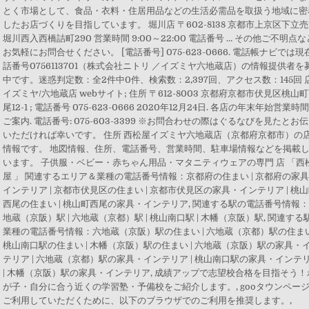
とく市場として、食品・衣料・住居用品などの生活必需品を取扱う地域に密
したお店づくりを目指しています。 堀川店 〒602-8138 京都市上京区下立
堀川西入西橋詰町290 営業時間 9:00～22:00 電話番号 … その他ご不明点な
お気軽にお問合せください。 [電話番号] 075-623-0666. 電話帳ナビでは現
話番号0756113701（株式会社ニトリ ／イズミヤ六地蔵店）の情報提供者を
中です。迷惑判定数：全2件中0件、検索数：2,397回、アクセス数：145回 
イズミヤ/六地蔵店 webサイト; 住所 〒612-8003 京都府京都市伏見区桃山
尾12-1 ; 電話番号 075-623-0666 2020年12月24日. 各店の年末年始営業時
ご案内. 電話番号: 075-603-3399 ※お問合わせの際はぐるなびを見たとお
いただければ幸いです。 住所 西松屋イズミヤ六地蔵店（京都府京都市）の
情報です。 地図情報、住所、電話番号、営業時間、駐車場情報などを掲載
います。 子供服・ベビー・赤ちゃん用品・マタニティウェアの専門 店 「西
屋 」 関連するエリア＆業種の電話番号情報：京都府の住まい | 京都府の家
インテリア | 京都市伏見区の住まい | 京都市伏見区の家具・インテリア | 桃
西尾の住まい | 桃山町西尾の家具・インテリア, 関連する駅の電話番号情報
地蔵（京阪）駅 | 六地蔵（京都）駅 | 桃山南口駅 | 木幡（京阪）駅, 関連する
業種の電話番号情報：六地蔵（京阪）駅の住まい | 六地蔵（京都）駅の住まい
桃山南口駅の住まい | 木幡（京阪）駅の住まい | 六地蔵（京阪）駅の家具・
テリア | 六地蔵（京都）駅の家具・インテリア | 桃山南口駅の家具・インテ
| 木幡（京阪）駅の家具・インテリア, 成績アップで志望校合格を目指そう！
が子・自分に合う近くの学習塾・予備校をご紹介します。, gooタウンペー
ご利用していただくために、以下のブラウザでのご利用を推奨します。,