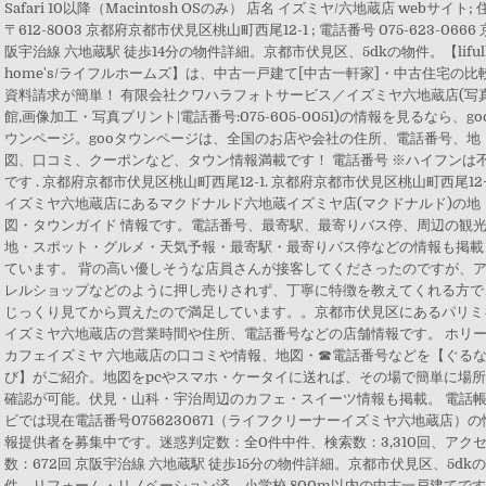
Safari 10以降（Macintosh OSのみ） 店名 イズミヤ/六地蔵店 webサイト; 
〒612-8003 京都府京都市伏見区桃山町西尾12-1 ; 電話番号 075-623-0666 
阪宇治線 六地蔵駅 徒歩14分の物件詳細。京都市伏見区、5dkの物件。【liful
home's/ライフルホームズ】は、中古一戸建て[中古一軒家]・中古住宅の比
資料請求が簡単！ 有限会社クワハラフォトサービス／イズミヤ六地蔵店(写
館,画像加工・写真プリント|電話番号:075-605-0051)の情報を見るなら、go
ウンページ。gooタウンページは、全国のお店や会社の住所、電話番号、地
図、口コミ、クーポンなど、タウン情報満載です！ 電話番号 ※ハイフンは
です . 京都府京都市伏見区桃山町西尾12-1. 京都府京都市伏見区桃山町西尾12−
イズミヤ六地蔵店にあるマクドナルド六地蔵イズミヤ店(マクドナルド)の地
図・タウンガイド 情報です。電話番号、最寄駅、最寄りバス停、周辺の観
地・スポット・グルメ・天気予報・最寄駅・最寄りバス停などの情報も掲載
ています。 背の高い優しそうな店員さんが接客してくださったのですが、
レルショップなどのように押し売りされず、丁寧に特徴を教えてくれる方で
じっくり見てから買えたので満足しています。。京都市伏見区にあるパリミ
イズミヤ六地蔵店の営業時間や住所、電話番号などの店舗情報です。 ホリ
カフェイズミヤ 六地蔵店の口コミや情報、地図・☎電話番号などを【ぐる
び】がご紹介。地図をpcやスマホ・ケータイに送れば、その場で簡単に場
確認が可能。伏見・山科・宇治周辺のカフェ・スイーツ情報も掲載。 電話
ビでは現在電話番号0756230671（ライフクリーナーイズミヤ六地蔵店）の
報提供者を募集中です。迷惑判定数：全0件中件、検索数：3,310回、アク
数：672回 京阪宇治線 六地蔵駅 徒歩15分の物件詳細。京都市伏見区、5dk
件。リフォーム・リノベーション済、小学校 800m以内の中古一戸建てで