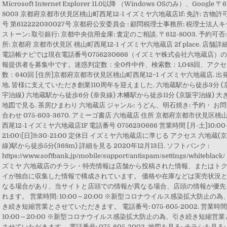
Microsoft Internet Explorer 11.0以降 （Windows OSのみ）、Google 〒6
8003 京都府京都市伏見区桃山町西尾12-1 イズミヤ六地蔵店1f: 免許: 古物許
号 第612222030027号 京都府公安委員会 : 顧問税理士事務所: 税理士法人
ストーン: 取引銀行: 京都中央信用金庫: 査定のご相談. 〒612-8003. 予約可否:
所: 京都府 京都市伏見区 桃山町西尾12-1 イズミヤ六地蔵店 2f place. 店舗詳細
電話帳ナビでは現在電話番号0756230666（イズミヤ株式会社六地蔵店）
報提供者を募集中です。迷惑判定数：全0件中件、検索数：1,048回、アク
数：640回 [住所]京都府京都市伏見区桃山町西尾12−1 イズミヤ六地蔵店. 出
地. 皆様に支えていただき創業110周年を迎えました. 六地蔵駅から徒歩3分 (
宇治線) 六地蔵駅から徒歩6分 (奈良線) 木幡駅から徒歩11分 (京阪宇治線) 大
地図で見る. 茶房ひまわり 六地蔵店 ジャンル: うどん、明石焼き: 予約・ お
合わせ 075-603-3670. アミーゴ書店 六地蔵店 住所 京都府京都市伏見区桃
西尾12-1 イズミヤ六地蔵店1F 電話番号 0756230666 営業時間 [月-土]10:00
21:00\[日]9:30-21:00 定休日 イズミヤ六地蔵店に準じる アクセス 六地蔵(
線)駅から徒歩5分(368m) 詳細を見る 2020年12月13日. ソフトバンク :
https://www.softbank.jp/mobile/support/antispam/settings/whiteblack/
ズミヤ 六地蔵店のチラシ・特売情報は店舗から投稿された情報、またはト
イが独自に収集した情報で構成されています。 価格や在庫などは実売状況
なる場合があり、当サイトと店頭での情報が異なる場合、店頭の情報が優先
れます。 営業時間: 10:00～20:00 ※新型コロナウイルス感染拡大防止の為
き続き短縮営業とさせていただきます。 電話番号: 075-605-2002. 営業時間
10:00～20:00 ※新型コロナウイルス感染拡大防止の為、引き続き短縮営業
させていただきます。 電話番号: 075-605-2002. 地図を見る; チラシを見る;