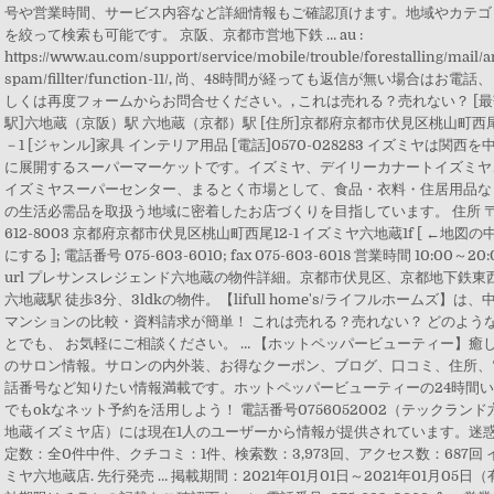
号や営業時間、サービス内容など詳細情報もご確認頂けます。地域やカテゴ
を絞って検索も可能です。 京阪、京都市営地下鉄 … au :
https://www.au.com/support/service/mobile/trouble/forestalling/mail/a
spam/fillter/function-11/, 尚、48時間が経っても返信が無い場合はお電話
しくは再度フォームからお問合せください。, これは売れる？売れない？ [
駅]六地蔵（京阪）駅 六地蔵（京都）駅 [住所]京都府京都市伏見区桃山町西尾
－1 [ジャンル]家具 インテリア用品 [電話]0570-028283 イズミヤは関西を
に展開するスーパーマーケットです。イズミヤ、デイリーカナートイズミヤ
イズミヤスーパーセンター、まるとく市場として、食品・衣料・住居用品な
の生活必需品を取扱う地域に密着したお店づくりを目指しています。 住所 
612-8003 京都府京都市伏見区桃山町西尾12-1 イズミヤ六地蔵1f [ ←地図の
にする ]; 電話番号 075-603-6010; fax 075-603-6018 営業時間 10:00～20:
url プレサンスレジェンド六地蔵の物件詳細。京都市伏見区、京都地下鉄東
六地蔵駅 徒歩3分、3ldkの物件。【lifull home's/ライフルホームズ】は、
マンションの比較・資料請求が簡単！ これは売れる？売れない？ どのよう
とでも、 お気軽にご相談ください。 … 【ホットペッパービューティー】癒
のサロン情報。サロンの内外装、お得なクーポン、ブログ、口コミ、住所、
話番号など知りたい情報満載です。ホットペッパービューティーの24時間
でもokなネット予約を活用しよう！ 電話番号0756052002（テックランド
地蔵イズミヤ店）には現在1人のユーザーから情報が提供されています。迷
定数：全0件中件、クチコミ：1件、検索数：3,973回、アクセス数：687回 
ミヤ六地蔵店. 先行発売 … 掲載期間：2021年01月01日～2021年01月05日（