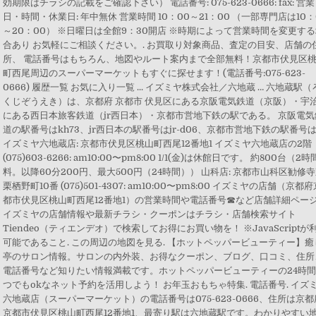
効期限はチラシの記載をご確認下さい） 電話番号: 075-623-0666: fax: 営業
日・時間・休業日: 年中無休 営業時間 10：00～21：00 （一部専門店は10：
～20：00） ※日曜日は全館9：30開店 ※時期によって営業時間を変更す
合あり お気軽にご相談ください。. お買取り対象商品、査定の目安、店舗の
所、 電話番号はもちろん、地図やルート案内まで全部無料！京都市伏見区
町西尾周辺のスーパーマーケットもすぐに探せます！(電話番号:075-623-
0666) 履歴一覧 お気に入り一覧 ... イズミヤ株式会社／六地蔵 … 六地蔵駅（
くじぞうえき）は、京都府 京都市 伏見区にある京阪電気鉄道（京阪）・宇
にある西日本旅客鉄道（jr西日本）・京都市営地下鉄の駅である。 京阪電気
道の駅番号はkh73、jr西日本の駅番号はjr-d06、京都市営地下鉄の駅番号はt
イズミヤ六地蔵店: 京都市伏見区桃山町西尾12番地1 イズミヤ六地蔵店の2階
(075)603-6266: am10:00〜pm8:00 1/1(金)は休館日です。 約800台（2
料。以降60分200円、最大500円（24時間）） 山科店: 京都市山科区勧修
栗栖野町10番 (075)501-4307: am10:00〜pm8:00 イズミヤの店舗（京都
都市伏見区桃山町西尾12番地1）の営業時間や電話番号☎など店舗詳細ペー
イズミヤの店舗情報や最新チラシ・クーポンはチラシ・店舗検索サイト
Tiendeo（ティエンデオ）で検索してお得にお買い物を！ ※JavaScriptが
可能であること. この周辺の地図を見る. 【ホットペッパービューティー】癒
亭のサロン情報。サロンの内外装、お得なクーポン、ブログ、口コミ、住所
電話番号など知りたい情報満載です。ホットペッパービューティーの24時
つでもokなネット予約を活用しよう！ お年玉おもちゃ特集. 電話番号. イズ
六地蔵店（スーパーマーケット）の電話番号は075-623-0666、住所は京都
京都市伏見区桃山町西尾12番地1、最寄り駅は六地蔵駅です。わかりやすい