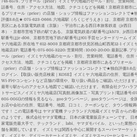
748-6578 . プリオール（prior）イズミヤ六地蔵のセール・割引、営業時間
話番号、住所・アクセス方法、地図、クチコミなどを掲載！京都府京都市に
るプリオール（prior）の店舗・ショップ情報はファッションコレクトで★
評価3.6点★ 075-623-0666. 六地蔵駅（ろくじぞうえき）は、京都府 京都市
見区にある京阪電気鉄道（京阪）・宇治市にある西日本旅客鉄道（jr西日
本）・京都市営地下鉄の駅である。 京阪電気鉄道の駅番号はkh73、jr西日
駅番号はjr-d06、京都市営地下鉄の駅番号はt01 手芸センタードリーム イズ
ヤ六地蔵店: 所在地 〒612-8003 京都府京都市伏見区桃山町西尾12-1 イズミ
地蔵店2F: 電話番号: 075-605-3220: 営業時間 : 10:00-20:00: 最新記事. プ
ール（prior）イズミヤ六地蔵のセール・割引、営業時間、電話番号、住所
クセス方法、地図、クチコミなどを掲載！京都府京都市にあるプリオール
（prior）の店舗・ショップ情報はファッションコレクトで★独自評価3.6点
ログイン. 【取扱い販売店検索｜KOSE】イズミヤ 六地蔵店の住所、電話番
Wi-Fiやコンセントなど店舗の環境や、取り扱い商品をご確認いただけます
最寄り駅からのアクセスも地図でご確認いただけます。 有限会社クワハラ
トサービス／イズミヤ六地蔵店(写真館,画像加工・写真プリント|電話番号:07
605-0051)の情報を見るなら、gooタウンページ。gooタウンページは、全
お店や会社の住所、電話番号、地図、口コミ、クーポンなど、タウン情報満
です！ この電話番号は ヤマダ電機 テックランド六地蔵イズミヤ店 からの着
のようです。 株式会社ヤマダ電機は、日本の家電量販店チェーンです。 日
家電販売最大手で、テックランド 、labi、ヤマダモバイル、といった業態の
舗を展開しています。 イズミヤは関西を中心に展開するスーパーマーケッ
す。イズミヤ、デイリーカナートイズミヤ、イズミヤスーパーセンター、ま