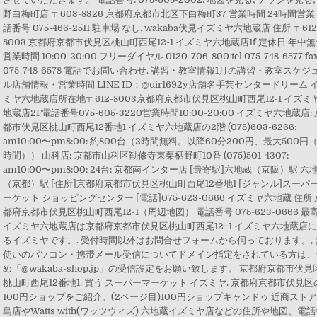
野白梅町店 〒603-8326 京都府京都市北区下白梅町37 営業時間 24時間営業
話番号 075-466-2511 駐車場 なし. wakaba伏見イズミヤ六地蔵店 住所 〒612
8003 京都府京都市伏見区桃山町西尾12-1 イズミヤ六地蔵店1f 定休日 年中
営業時間 10:00-20:00 フリーダイヤル 0120-706-800 tel 075-748-6577 fa
075-748-6578 電話でお問い合わせ. 講習・教室情報1月の講習・教室スケジ
ル店舗情報・営業時間 LINE ID：@uir1692y店舗名手芸センタードリーム 
ミヤ六地蔵店所在地〒612-8003京都府京都市伏見区桃山町西尾12-1 イズミ
地蔵店2F電話番号075-605-3220営業時間10:00-20:00 イズミヤ六地蔵店:
都市伏見区桃山町西尾12番地1 イズミヤ六地蔵店の2階 (075)603-6266:
am10:00〜pm8:00: 約800台（2時間無料。以降60分200円、最大500円（
時間）） 山科店: 京都市山科区勧修寺東栗栖野町10番 (075)501-4307:
am10:00〜pm8:00: 24台: 京都南インター店 [最寄駅]六地蔵（京阪）駅 六
（京都）駅 [住所]京都府京都市伏見区桃山町西尾12番地1 [ジャンル]スーパ
ーケット ショッピングセンター [電話]075-623-0666 イズミヤ六地蔵 住所 
都府京都市伏見区桃山町西尾12-1（周辺地図） 電話番号 075-623-0666 最寄
イズミヤ六地蔵店は京都府京都市伏見区桃山町西尾12−1 イズミヤ六地蔵店
るイズミヤです。. 受付時間以外はお問合せフォームから伺っております。, 
使いのパソコン・携帯メール受信についてドメイン指定をされている方は、
め「@wakaba-shop.jp」の受信設定をお願い致します。 京都府京都市伏見
桃山町西尾12番地1. 買う スーパーマーケット イズミヤ. 京都府京都市伏見区
100円ショップをご紹介。(2ページ目)100円ショップキャンドゥ 近商スト
島店やWatts with(ワッツウィズ) 六地蔵イズミヤ店などの住所や地図、電