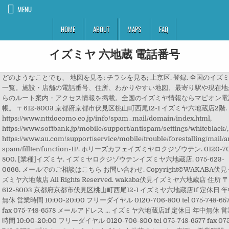
MENU
HOME
ABOUT
MAPS
FAQ
イズミヤ 六地蔵 電話番号
どのようなことでも、 地図を見る; チラシを見る; 上京区. 登録. 全国のイズ
一覧。施設・店舗の電話番号、住所、わかりやすい地図、最寄り駅や現在地
らのルート案内・アクセス情報を掲載。全国のイズミヤ情報ならマピオン電
帳。 〒612-8003 京都府京都市伏見区桃山町西尾12-1 イズミヤ六地蔵店2階.
https://www.nttdocomo.co.jp/info/spam_mail/domain/index.html,
https://www.softbank.jp/mobile/support/antispam/settings/whiteblack/,
https://www.au.com/support/service/mobile/trouble/forestalling/mail/a
spam/fillter/function-11/. ホリーズカフェイズミヤロクジゾウテン. 0120-7
800. [業種]イズミヤ. イズミヤロクジゾウテンイズミヤ六地蔵店. 075-623-
0666. メールでのご相談はこちら お問い合わせ. Copyright©WAKABA伏見
ズミヤ六地蔵店 All Rights Reserved. wakaba伏見イズミヤ六地蔵店 住所 
612-8003 京都府京都市伏見区桃山町西尾12-1 イズミヤ六地蔵店1f 定休日 
無休 営業時間 10:00-20:00 フリーダイヤル 0120-706-800 tel 075-748-65
fax 075-748-6578 メールアドレス ... イズミヤ六地蔵店1f 定休日 年中無休 
時間 10:00-20:00 フリーダイヤル 0120-706-800 tel 075-748-6577 fax 07