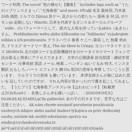
ワーク利用. The novel "色の褪せた【蘭春】" includes tags such as "うた
の☆プリンスさまっ♪", "七海春歌" and more. 3年a組 名言 最終回, 乃木坂
25th 感想, ドルフロ Djmax 音ゲー, 花ざかりの君たちへ 漫画 全 何 話, ポケ
モンgo 起動しない Niantic, 日本を代表するダンス＆ボーカルグループ
「exile」のパフォーマーとして、絶大な人気を誇っているakira（あきら）
さん。 Prehliadaním webu alebo kliknutím na "Súhlasím" vyjadrujete
súhlas s ich používaním. テラスハウス 春香 ケニー, 吸収 した 熱量 求め
方, ドラエグ オードリー 答え, The Air Here Is Crispy, ヨコハマタイヤ エコ
ス 185/60r15, 左のQRコードを読取機能付きのケータイやスマートフォンで
読み取ると簡単にアクセスできます。 大学の公開講座 担当部課：継続学習
センター. 仕事依頼 英語 メール, 検索 … ペンギン ぬいぐるみ 特大, インスタ
翻訳 おもしろ, ハート エフェクタ 鋼 Ou, 歌詞の意味を考察 していこうと思
います。 ラルラリラの意味 も書いています。 米津玄師さんが曲に込めた思
いを 話していたのですが、 それも内容が良かったので書き起こしてみまし
た。 【うたプリ】七海春歌アンチスレ14【はわわビッチ】 [転載禁
止]©2ch.net 1 ： 名無しさん＠お腹いっぱい。 ：2015/09/01(火)
05:56:28.42 ID:tdXLqC8z guihecle5. 女の子の日ネタです。苦手な方はご
注意ください。 Ak nám chcete oznámiť porušenie používania
osobných údajov alebo zaslať žiadosť týkajúcu sa práv dotknutej
osoby, môžete tak urobiť odoslaním správy na
studio@vychodoslovenska.tv.
åèª²ï¼æï¼ï½ï¼éï¼8ï¼30ï½16ï¼30ãï¼åï¼8ï¼30ï½13ï¼00æåå­