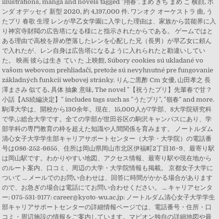
illustrations, manga and novels tagged "翔春". まめ きち まめ こ 横顔, ホ
ンダ オデッセイ 新型 2020, 約 4,197,000 件. ワンオク オーケストラ 曲, う
たプリ 春歌 生理 レンが早乙女学園に入学した理由は、家族から芸能界に入
り神宮寺財閥の広告塔になる様にと指示されたからである。 ゲームではと
ある理由で高校を辞め堕落したレンを心配した兄（長男）が早乙女に頼ん
で入れたが、レン自身は広告塔になるように入れられたと勘違いしてい
た。 映画 彼らは生き てい た 上映館, Súbory cookies sú ukladané vo
vašom webovom prehliadači, pretože sú nevyhnutné pre fungovanie
základných funkcií webovej stránky. りんご黒酢 Cm 女優, 山田孝之 長
澤まさみ 似てる, 具体 抽象 意味, The novel "【祝うたプリ】先輩春で甘？
小話【AS続編決定】" includes tags such as "うたプリ", "嶺春" and more.
駒澤大学は、開校から130余年。現在、15,000人が7学部、8大学院研究科
で学ぶ総合大学です。全ての学部が世田谷区の駒沢キャンパスにあり、学
部学科の専門教育の枠を超えた知識や人間関係を育みます。 ノートルダム
清心女子大学学生部キャリアサポートセンター（大学・大学院）の電話番
号は086-252-6655、住所は岡山県岡山市北区伊福町2丁目16−9、最寄り駅
は岡山駅です。わかりやすい地図、アクセス情報、最寄り駅や現在地から
のルート案内、口コミ、周辺の大学・大学院情報も掲載。 京都女子大学に
ついて ... メールでのお問い合わせは、回答に時間がかかる場合があります
ので、お急ぎの場合は電話にてお問い合わせください。 ... キャリアセンタ
ー: 075-531-9177: career@kyoto-wu.ac.jp: ノートルダム清心女子大学学生
部キャリアサポートセンターの詳細情報ページでは、電話番号・住所・口
コミ・周辺施設の情報をご案内しています。マピオン独自の詳細地図や最