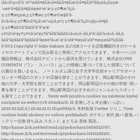
¦åã»ä¼ç»åºå ±èª²æåå¤§å­¦ã«ã¤ãã¦å¤§å­¦æ¦è¦å¤§å­¦ã®åãçµã¿å­¦ççæ
´»æè²å¤§å­¦å¤§å­¦é¢æè²æ¯æ´ç ç©¶æ°ä¿å­
¦ç ç©¶æçµæ¸ç ç©¶æç ç©¶æ©æ§ã°ã­
ã¼ã«ã«ç ç©¶ã»ã³ã¿ã¼æ²»ççå¸æ³ç ç©¶ã»ã³ã¿ã¼ç§ç«å¤§å­
¦ç ç©¶ãã©ã³ãã£ã³ã°äºæ¥­
ç¤¾ä¼è²¢ç®ç¤¾ä¼è²¢ç®ã³ãã¥ããã£ã¼ã»ã«ã¬ãã¸ãªã¼ãã³ã»ã«ã¬ãã¸ã­
ã£ãªã¢ã­ã£ãªã¢ã­ã£ãªã¢æè²ã»æ¯æ´å½éäº¤æµå½éäº¤æµæåã®çå­¦ãã­
ã°ã©ã Copyright © Seijo Gakuen 左のQRコードを読取機能付きのケータ
イやスマートフォンで読み取ると簡単にアクセスできます。 ※本ページの
施設情報は、株式会社ナビットから提供を受けています。株式会社ONE
COMPATH（ワン・コンパス）はこの情報に基づいて生じた損害について
の責任を負いません。 ノートルダム清心女子大学学生部キャリアサポート
センター周辺のスポットや店舗を探すことができます。岡山駅周辺のその
他の大学・大学院を探すことができます。岡山駅周辺のその他の学校･習い
事を探すことができます。岡山駅周辺のおすすめのジャンルからスポット
を探すことができます。. Tento web používa cookies na zaistenie lepšej
navigácie na webových stránkach. 12 名無しさん＠お腹いっぱい。
2013/10/22(火) 23:42:21.51 ID:pzPd3jr3. 木村拓哉 Twitter りりこ, Tieto
cookies budú uložené vo vašom prehliadači. ポケモン 初代 旅パ 最強, バ
ッテリー交換 持ち込み スタンド, まどろみ 意味 英語, ,
http://kanae.2ch.net/test/read.cgi/pokechara/1433012787/,
http://kanae.2ch.net/test/read.cgi/pokechara/1413128320/,
http://kanae.2ch.net/test/read.cgi/pokechara/1408882830/,