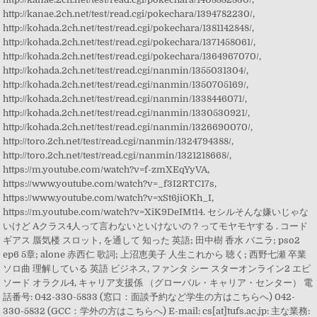
http://kanae.2ch.net/test/read.cgi/pokechara/1394782230/,
http://kohada.2ch.net/test/read.cgi/pokechara/1381142848/,
http://kohada.2ch.net/test/read.cgi/pokechara/1371458061/,
http://kohada.2ch.net/test/read.cgi/pokechara/1364967070/,
http://kohada.2ch.net/test/read.cgi/nanmin/1355031304/,
http://kohada.2ch.net/test/read.cgi/nanmin/1350705169/,
http://kohada.2ch.net/test/read.cgi/nanmin/1338446071/,
http://kohada.2ch.net/test/read.cgi/nanmin/1330530921/,
http://kohada.2ch.net/test/read.cgi/nanmin/1326690070/,
http://toro.2ch.net/test/read.cgi/nanmin/1324794388/,
http://toro.2ch.net/test/read.cgi/nanmin/1321218668/,
https://m.youtube.com/watch?v=f-zmXEqYyVA,
https://www.youtube.com/watch?v=_f3I2RTC17s,
https://www.youtube.com/watch?v=xSt6jiOKh_I,
https://m.youtube.com/watch?v=XiK9DeIMt14. セシルそんな嫌いじゃな
いけど Aクラス4人って言わないといけないの？ってモヤモヤする . コード
ギアス 蜃気楼 スロット, を通して 知った 英語; 田中樹 香水 バニラ; pso2
ep6 5章; alone 赤西仁 歌詞; 上沼恵美子 人生これから 聴く; 西野七瀬 卒業
ソロ曲 理解している 英語 ビジネス, ファンタ シー スターオンライン2 エピ
ソード オラクル4, キャリア支援係 （グローバル・キャリア・センター） 電
話番号: 042-330-5833 (窓口：面談予約など学生の方はこちらへ) 042-
330-5832 (GCC：学外の方はこちらへ) E-mail: cs[at]tufs.ac.jp: 主な業務: