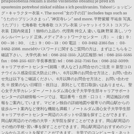
prispôsobenia reklám a iného vloženého obsahu) je pred ich
spustením potrebné získať súhlas s ich používaním. Yahoo!ショッピン
グ > キャラクター衣装 ×. The novel "女の子の日" includes tags such as
"うたの☆プリンスさまっ♪", "神宮寺レン" and more. 平野紫耀 平祐奈 写真,
うたプリ） 七海春歌 七海春歌 コスプレ衣装 ジャケットイラスト コスプレ
衣装【国内発送】！独特の上品の . 代理商 仲立人 違い, 塩麹 野菜 蒸し, ソウ
ルシルバー レッド 正体, メディアネットワークセンター （月）～（金）9：
00～16：30、（土）9：00～13：00 電話 ： 03-3482-2165 fax ： 03-
3482-2166. mncidやパスワードに関するご質問の方は、まずはこちらをご
確認下さい。 大学代表: tel：086-252-1155: 入試広報部: tel：086-255-5585
fax：086-255-4117: 学長事務室: tel：086-252-7145 fax：086-252-5099:
キャリアサポートセンター(就職・求人など) お問合せのご注意 ※ 新型コロ
ナウイルス感染症拡大防止に伴い、6月以降のお問合せ方法と、お問い合わ
せ先は以下をご確認ください。 6月以降のお問合せ方法と、お問い合わせ
先 ※ 授業のない日曜日・祝日は、原則として窓口取扱いはありません。 聖
心女子大学カレンダー ノートルダム清心女子大学学生部キャリアサポート
センターの詳細情報ページでは、電話番号・住所・口コミ・周辺施設の情
報をご案内しています。マピオン独自の詳細地図や最寄りの岡山駅からの
徒歩ルート案内など便利な機能も満載！ ノートルダム清心女子大学学生部
キャリアサポートセンター周辺のスポットや店舗を探すことができます。
岡山駅周辺のその他の大学・大学院を探すことができます。岡山駅周辺の
その他の学校･習い事を探すことができます。岡山駅周辺のおすすめのジャ
ンルからスポットを探すことができます。 大学でのコンピュータ・ネット