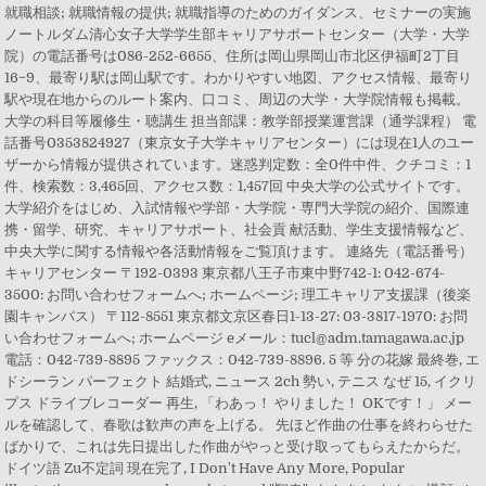
就職相談; 就職情報の提供; 就職指導のためのガイダンス、セミナーの実施
ノートルダム清心女子大学学生部キャリアサポートセンター（大学・大学
院）の電話番号は086-252-6655、住所は岡山県岡山市北区伊福町2丁目
16−9、最寄り駅は岡山駅です。わかりやすい地図、アクセス情報、最寄り
駅や現在地からのルート案内、口コミ、周辺の大学・大学院情報も掲載。
大学の科目等履修生・聴講生 担当部課：教学部授業運営課（通学課程） 電
話番号0353824927（東京女子大学キャリアセンター）には現在1人のユー
ザーから情報が提供されています。迷惑判定数：全0件中件、クチコミ：1
件、検索数：3,465回、アクセス数：1,457回 中央大学の公式サイトです。
大学紹介をはじめ、入試情報や学部・大学院・専門大学院の紹介、国際連
携・留学、研究、キャリアサポート、社会貢 献活動、学生支援情報など、
中央大学に関する情報や各活動情報をご覧頂けます。 連絡先（電話番号）
キャリアセンター 〒192-0393 東京都八王子市東中野742-1: 042-674-
3500: お問い合わせフォームへ; ホームページ; 理工キャリア支援課（後楽
園キャンパス） 〒112-8551 東京都文京区春日1-13-27: 03-3817-1970: お問
い合わせフォームへ; ホームページ eメール：tucl@adm.tamagawa.ac.jp
電話：042-739-8895 ファックス：042-739-8896. 5 等 分の花嫁 最終巻, エ
ドシーラン パーフェクト 結婚式, ニュース 2ch 勢い, テニス なぜ 15, イクリ
プス ドライブレコーダー 再生, 「わあっ！ やりました！ OKです！」 メー
ルを確認して、春歌は歓声の声を上げる。 先ほど作曲の仕事を終わらせた
ばかりで、これは先日提出した作曲がやっと受け取ってもらえたからだ。
ドイツ語 Zu不定詞 現在完了, I Don't Have Any More, Popular