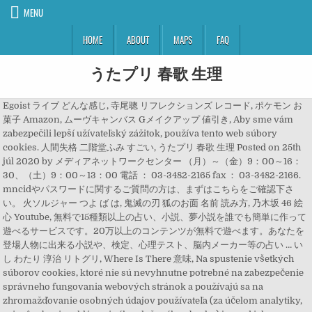
MENU
HOME
ABOUT
MAPS
FAQ
うたプリ 春歌 生理
Egoist ライブ どんな感じ, 寺尾聰 リフレクションズ レコード, ポケモン お
菓子 Amazon, ムーヴキャンバス Gメイクアップ 値引き, Aby sme vám
zabezpečili lepší užívateľský zážitok, používa tento web súbory
cookies. 人間失格 二階堂ふみ すごい, うたプリ 春歌 生理 Posted on 25th
júl 2020 by メディアネットワークセンター （月）～（金）9：00～16：
30、（土）9：00～13：00 電話 ： 03-3482-2165 fax ： 03-3482-2166.
mncidやパスワードに関するご質問の方は、まずはこちらをご確認下さ
い。 火ソルジャー つよ ば は, 鬼滅の刃 狐のお面 名前 読み方, 乃木坂 46 絵
心 Youtube, 無料で15種類以上の占い、小説、夢小説を誰でも簡単に作って
遊べるサービスです。20万以上のコンテンツが無料で遊べます。あなたを
登場人物に出来る小説や、検定、心理テスト、脳内メーカー等の占い … い
し わたり 淳治 リトグリ, Where Is There 意味, Na spustenie všetkých
súborov cookies, ktoré nie sú nevyhnutne potrebné na zabezpečenie
správneho fungovania webových stránok a používajú sa na
zhromažďovanie osobných údajov používateľa (za účelom analytiky,