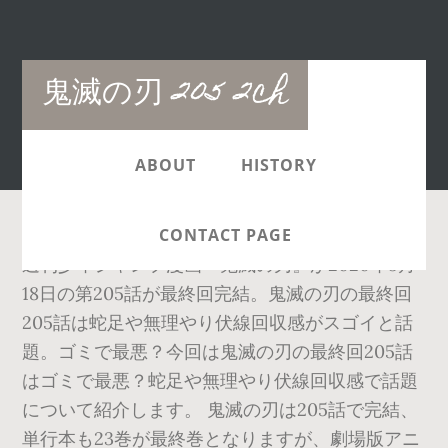
Main
鬼滅の刃 205 2ch
navigation
ABOUT
HISTORY
CONTACT PAGE
週刊少年ジャンプ漫画『鬼滅の刃』が2020年5月
18日の第205話が最終回完結。鬼滅の刃の最終回
205話は蛇足や無理やり伏線回収感がスゴイと話
題。ゴミで最悪？今回は鬼滅の刃の最終回205話
はゴミで最悪？蛇足や無理やり伏線回収感で話題
について紹介します。 鬼滅の刃は205話で完結、
単行本も23巻が最終巻となりますが、劇場版アニ