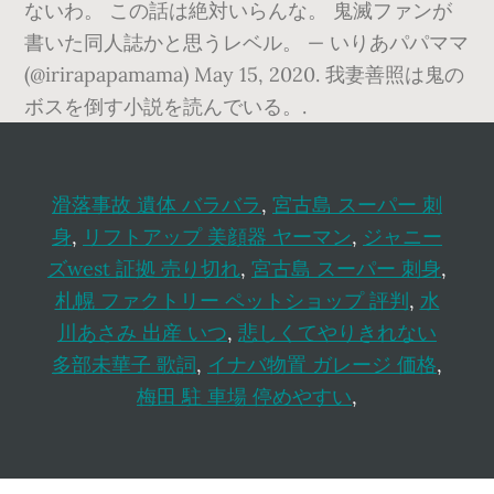
ないわ。 この話は絶対いらんな。 鬼滅ファンが
書いた同人誌かと思うレベル。 — いりあパパママ
(@irirapapamama) May 15, 2020. 我妻善照は鬼の
ボスを倒す小説を読んでいる。.
滑落事故 遺体 バラバラ
,
宮古島 スーパー 刺
身
,
リフトアップ 美顔器 ヤーマン
,
ジャニー
ズwest 証拠 売り切れ
,
宮古島 スーパー 刺身
,
札幌 ファクトリー ペットショップ 評判
,
水
川あさみ 出産 いつ
,
悲しくてやりきれない
多部未華子 歌詞
,
イナバ物置 ガレージ 価格
,
梅田 駐 車場 停めやすい
,