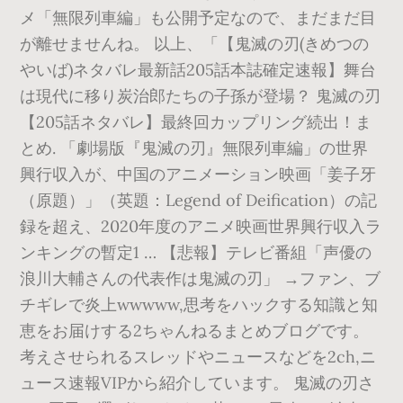
メ「無限列車編」も公開予定なので、まだまだ目
が離せませんね。 以上、「【鬼滅の刃(きめつの
やいば)ネタバレ最新話205話本誌確定速報】舞台
は現代に移り炭治郎たちの子孫が登場？ 鬼滅の刃
【205話ネタバレ】最終回カップリング続出！ま
とめ. 「劇場版『鬼滅の刃』無限列車編」の世界
興行収入が、中国のアニメーション映画「姜子牙
（原題）」（英題：Legend of Deification）の記
録を超え、2020年度のアニメ映画世界興行収入ラ
ンキングの暫定1 … 【悲報】テレビ番組「声優の
浪川大輔さんの代表作は鬼滅の刃」 →ファン、ブ
チギレで炎上wwwww,思考をハックする知識と知
恵をお届けする2ちゃんねるまとめブログです。
考えさせられるスレッドやニュースなどを2ch,ニ
ュース速報VIPから紹介しています。 鬼滅の刃さ