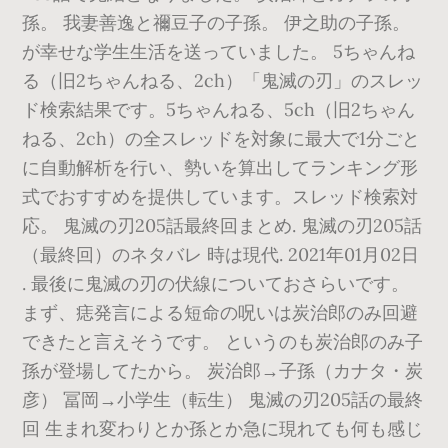
孫。 我妻善逸と禰豆子の子孫。 伊之助の子孫。
が幸せな学生生活を送っていました。 5ちゃんね
る（旧2ちゃんねる、2ch）「鬼滅の刃」のスレッ
ド検索結果です。5ちゃんねる、5ch（旧2ちゃん
ねる、2ch）の全スレッドを対象に最大で1分ごと
に自動解析を行い、勢いを算出してランキング形
式でおすすめを提供しています。スレッド検索対
応。 鬼滅の刃205話最終回まとめ. 鬼滅の刃205話
（最終回）のネタバレ 時は現代. 2021年01月02日
. 最後に鬼滅の刃の伏線についておさらいです。
まず、痣発言による短命の呪いは炭治郎のみ回避
できたと言えそうです。 というのも炭治郎のみ子
孫が登場してたから。 炭治郎→子孫（カナタ・炭
彦） 冨岡→小学生（転生） 鬼滅の刃205話の最終
回 生まれ変わりとか孫とか急に現れても何も感じ