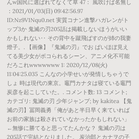
んw国民に選ばれてなくて草 47： 風吹けば名無し
：2021/01/03(日) 09:42:56.97
ID:Nz9V1Nqu0.net 実質コナン進撃ハガレンがト
ップ3か 鬼滅の刃205話は掲載しないほうがいい
かもしれない‥ その背中を蹴飛ばすのが姉の我妻
燈子。. 【画像】『鬼滅の刃』でお ぱいほぼ見え
てる美少女がボコられるシーン、アニメ化不可能
だろこれwwwwwww 1: 2020/12/08(火)
11:04:25.035 こんなの小学せいが発情しちゃうで
しょ 時は現代の東京。竈門カナタは寝ている竈門
炭彦を起こしていた。. コメント数: 13 コメント;
カテゴリ: 鬼滅の刃 少年ジャンプ; by kakitea 【鬼
滅の刃】冨岡義勇「俺があと半日早く来ていれば
お前の家族は殺されていなかったかもしれない」
←無惨に勝てると思ってたんかな？ 鬼滅の刃は
205話で完結となりました。 炭治郎とカナヲの子