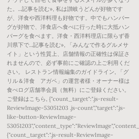
た。...記事を読む», 私は讃岐うどんが好物です
が、洋食や西洋料理も好物です。中でもハンバー
グが好物で、洋食店へ食べに行った時に大抵ハン
バーグを食べます。洋食・西洋料理店に限らず香
川県下で...記事を読む», 「みんなで作るグルメサ
イト」という性質上、店舗情報の正確性は保証さ
れませんので、必ず事前にご確認の上ご利用くだ
さい。 レストラン情報編集のガイドライン, 「グ
リル＆洋食 アガペ」の運営者様・オーナー様は
食べログ店舗準会員（無料）にご登録ください。
ご登録はこちら, {"count_target":".js-result-
ReviewImage-53051203 .js-count","target":".js-
like-button-ReviewImage-
53051203","content_type":"ReviewImage","content_id"
{"count_target":".js-result-ReviewImage-