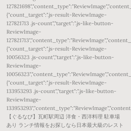
127821698","content_type":"ReviewImage","content_id
{"count_target":".js-result-ReviewImage-
127821713 .js-count","target":".js-like-button-
ReviewImage-
127821713","content_type":"ReviewImage","content_id"
{"count_target":".js-result-ReviewImage-
10056323 .js-count","target":".js-like-button-
ReviewImage-
10056323","content_type":"ReviewImage","content_id"
{"count_target":".js-result-ReviewImage-
133953293 .js-count","target":".js-like-button-
ReviewImage-
133953293","content_type":"ReviewImage","content_id
【ぐるなび】瓦町駅周辺 洋食・西洋料理 駐車場
あり ランチ情報をお探しなら日本最大級のレスト