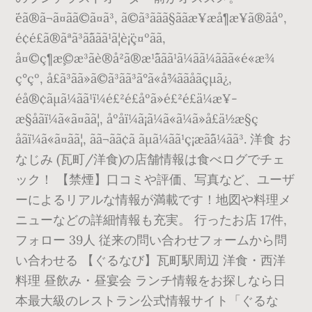
¨éã®ã¬ã¤ãã©ã¤ã³, ã©ã³ããã§ããæ¥æå¶æ¥­ã®ãåº,
é¢é£ã®ãªã³ã¯ããã¹ã¦è¡¨ç¤ºãã,
å¤©ç¶æ¸©æ³ãè®å²ã®æ¹¯ããã¹ã¼ãã¼ããã«é«æ¾
ç°çº, å£ã³ãã»ã©ã³ã­ã³ã°ã«å¯¾ããåãçµã¿,
éå®¢ãµã¼ãã¹ï¼é£²é£åºã»é£²é£ä¼æ¥­
æ§åãï¼ã«ã¤ãã¦, åºåï¼ã¡ã¼ã«ã¼ã»å£ä½æ§ç­
åãï¼ã«ã¤ãã¦, ãã¬ãã¢ã ãµã¼ãã¹ç¡æã¯ã¼ãã³. 洋食 お
なじみ (瓦町/洋食)の店舗情報は食べログでチェ
ック！ 【禁煙】口コミや評価、写真など、ユーザ
ーによるリアルな情報が満載です！地図や料理メ
ニューなどの詳細情報も充実。 行ったお店 17件,
フォロー 39人 従来の問い合わせフォームから問
い合わせる 【ぐるなび】瓦町駅周辺 洋食・西洋
料理 昼飲み・昼宴会 ランチ情報をお探しなら日
本最大級のレストラン公式情報サイト「ぐるな