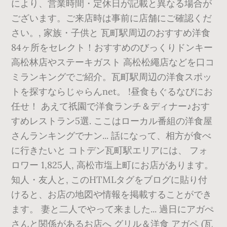
により、営業時間・定休日が記載と異なる場合が
ございます。ご来店時は事前に店舗にご確認くだ
さい。, 家族・子供と 瓦町駅周辺のおすすめ洋食
84ヶ所をセレクト！おすすめのびっくりドンキー
高松林店やステーキガスト 高松松繩店などを口コ
ミランキングでご紹介。瓦町駅周辺の洋食スポッ
トを探すならじゃらんnet。 !昼食もぐるなびにお
任せ！ あえて祇園で洋食ランチ＆ディナー♪おす
すめレストラン5選. ここはローカル番組の洋食屋
さんランキングでナン... 話になって、相方が食べ
に行きたいと コトデン瓦町駅エリアには、 フォ
ロワー 1,825人, 高松市塩上町にお店があります。
知人・友人と, このHTMLタグをブログに貼り付
けると、お店の地図や情報を掲載することができ
ます。 妻と二人でやって来ました... 過日にアガぺ
さんと関係があるお店へ グリル＆洋食 アガペ (瓦