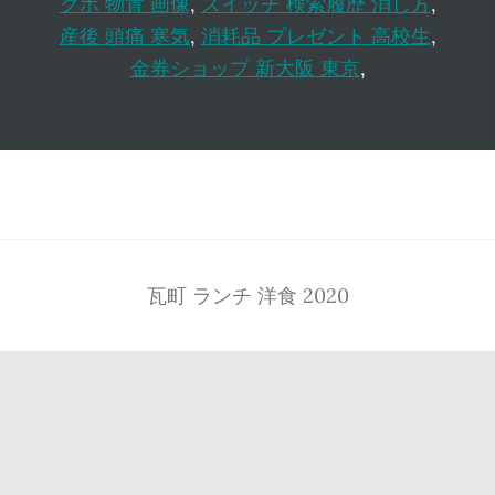
クボ 物置 画像
,
スイッチ 検索履歴 消し方
,
産後 頭痛 寒気
,
消耗品 プレゼント 高校生
,
金券ショップ 新大阪 東京
,
Footer
瓦町 ランチ 洋食 2020