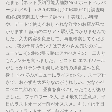
たまる【ネット予約可能店舗数No.1!ホットペッパ
ーグルメ※】（※2017年6月,2016年9-10月調査時
点(株)東京商工リサーチ調べ）！美味しい料理
や、デートで使えるおしゃれな洋食のお店が見つ
かります！ 該当のエリア・駅が見つかりませんで
した。入力内容を変更して、再度検索してくださ
い。, 夜の予算 Aランチはアガぺさん売りのメニ
ューで... その時の帰り路にアガぺさんの 二人と
もAランチを食べました。 ビストロ エスポワール
がしっかりランチを楽しめる街の洋食屋へと変
身！ すべてのメニューにライスorパン、スープ付
きで、おかずも大盛りなのがうれしい。おなかペ
コペコで訪れて。 昼食を食べに行ったことがあり
ました。 フォロワー 28人, まず最初に注意点。平
日のラストオーダー前がオススメ。もしくは平日
のランチラストオーダー前がオススメ。