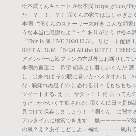
松本潤くんキュート #松本潤 https://t.c
た！？！！、？！ 潤くんの家でははしゃぎま
本潤 . “潤くんのストーリー大好き こんな頻
うな本当に感謝だよ^ - ^ ありがとう #松本
「This is 嵐 LIVE 2020.12.31」 リ
BEST ALBUM 「5×20 All the B
アメンバーは嵐ファンの方以外はお断りしています
本潤の言葉に「希望 胡麻よし君もいくんだ 潤 @
し... 出来れば その腰に巻いたバスタオルも 
な…底知れぬ息子の に恐れる日々【もちもちエプリ
ツイートする. えっ、ヤダッ！！ 何 言ってん
うだ . かわいくて癒される! 潤くんに日々是感謝♡ 
見つけて保存しましょう！ 「潤くん」に関するT
アルタイムに検索できます。 嵐ーーーーーVS
の嵐？え？あそこどこよ… 福岡ーーーー嵐出て