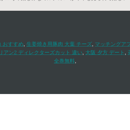
力 おすすめ
,
生姜焼き用豚肉 大葉 チーズ
,
マッチングアプ
リアン2 ディレクターズカット 違い
,
大阪 夕方 デート
,
全巻無料
,