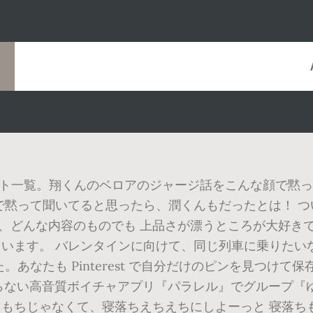
ち
ツイート一覧。翔くんのベロアのジャージ話をこんな顔で黙
黙って聞いてると思ったら、潤くんもだったとは！ ついっ
潤くんのCMは、どんな内容のものでも 上品さが漂うところが大
す。 バレンタインに向けて、同じ列車に乗りたいなぁと想像
あなたも Pinterest で自分だけのピンを見つけて
らない高音質ボイチャアプリ『パラレル』でグループ『ゆ
ゃなくて、寝落ちえちえちにしよーっと 寝落ちもちもち!!!