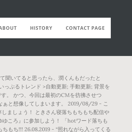
ABOUT
HISTORY
CONTACT PAGE
って聞いてると思ったら、潤くんもだったと
ぷるトレンド >自動更新; 手動更新; 背景を
好きです。 かつ、今回は最初のCMを彷彿させつ
してしまいます。 2019/08/29 - こ
保存しましょう！ ときさん寝落ちもちもち配信や
ゆころ』に参加しよう！ 「hotワード落ちも
 26.08.2019 - “照れながら入ってくる