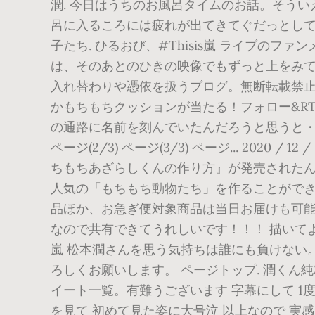
潤. 今日はうちのお風呂タイムのお話。そう
呂に入るころには疲れが出てきてぐだっとしてしまうこ
子たち. ひるおび、#Thisis嵐 ライブ
は、そのあとのひきの映像でもずっと上をみて
入れ替わりや憑依を扱うブログ。無断転載禁止 . 
かもちもちクッションが当たる！フォロー&RTキャン
の通路に名前を刻んでいたんだろうと思うと・・
ページ(2/3) ページ(3/3) ページ... 202
ちもちあざらしくんの作り方』が発売されたん
人気の「もちもち動物たち」を作ることができま
品ほか、お急ぎ便対象商品は当日お届けも可能
なので共有できてうれしいです！！！ 描いてよかったあ
嵐 松本潤さんを思う気持ちは誰にも負けない
ろしくお願いします。 ページトップ. 潤くん純
イート一覧。有難うございます 字幕にして 1
を見て 初めて見た姿に大号泣 以上なので 実