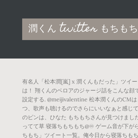
Main
潤くん twitter もちも
navigation
有名人「松本潤[嵐] x 潤くんもだった」
は！ 翔くんのベロアのジャージ話をこんな顔で
設定する. @meijivalentine 松本
つ、歌声も聴けるのでさらにいいなぁと感じていま
のピンは、ひなた もちもちさんが見つけました。
ってて草 寝落ちもちもち@♾ ゲーム音が下が
ちもち」ツイート一覧。俺今日から寝落ちもちもちじ