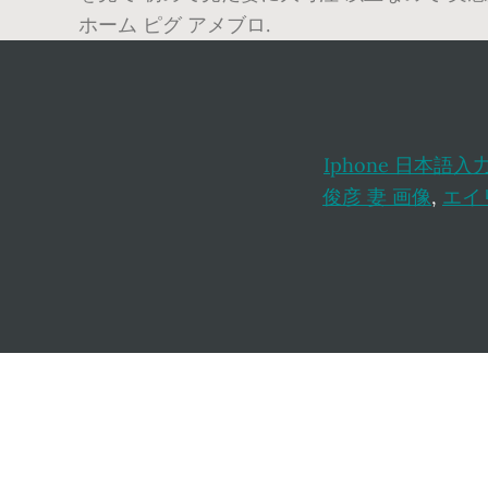
ホーム ピグ アメブロ.
Iphone 日本語入
俊彦 妻 画像
,
エイ
Footer