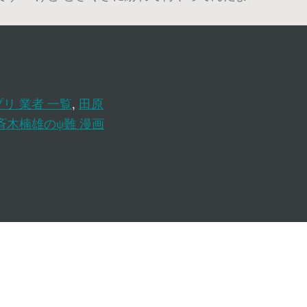
リ 業者 一覧
,
田原
斉木楠雄のψ難 漫画