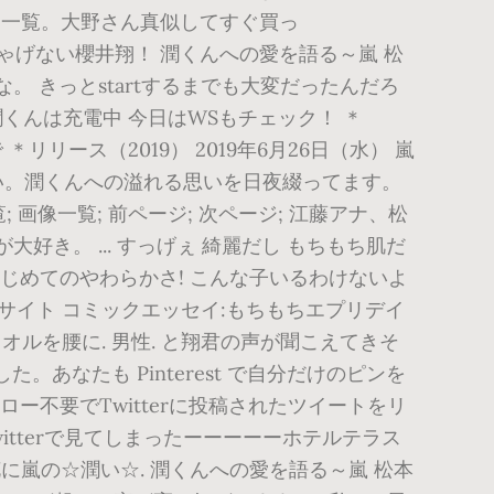
」ツイート一覧。大野さん真似してすぐ買っ
ゃげない櫻井翔！ 潤くんへの愛を語る～嵐 松
。 きっとstartするまでも大変だったんだろ
 潤くんは充電中 今日はWSもチェック！ ＊
まで ＊リリース（2019） 2019年6月26日（水） 嵐
誰にも負けない。潤くんへの溢れる思いを日夜綴ってます。
画像一覧; 前ページ; 次ページ; 江藤アナ、松
大好き。 ... すっげぇ 綺麗だし もちもち肌だ
- はじめてのやわらかさ! こんな子いるわけないよ
ンエキサイト コミックエッセイ:もちもちエプリデイ
オルを腰に. 男性. と翔君の声が聞こえてきそ
した。あなたも Pinterest で自分だけのピンを
ー不要でTwitterに投稿されたツイートをリ
tterで見てしまったーーーーーホテルテラス
に嵐の☆潤い☆. 潤くんへの愛を語る～嵐 松本