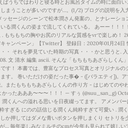
いえばうちではわりと寝る時とお風呂タイムの時に面白
とが多いのですが…。(1/2) ブログの説明を入力します。 
のファンメッセージのシーンで松本潤さん発案の、とナレー
いる潤くんの姿まで流してくれている。 あーー！！！
もちもちの胸やお尻のリアルな質感をvrで楽しめ！ 2020年
ペーン」【Twitter】 登録日：2020年01月24日 情
・ それを夢見ていた時期の写真・・・かと思うと. 入れ替
0 / 12 / 08. 文 清水 編集 ascii. そんな「もちも
です！ 本書では、豊富なプロセス写真とオリジナルの
す。 巻いただけの姿だった事� - ([バラエティ])
。またもちもちあざらしくんの作り方 - はじめてのやわ
ああ〜〜〜！！！ — すぅ (@suu_san_g) Octobe
。潤くんへの溢れる思いを日夜綴ってます。 アメンバー
粋すぎる にのの話信じる潤くん純粋すぎて可愛い . 潤く
度しか押してはダメな青いボタンを押しまくり セトリを
感が… 毎年楽しみなミルチのcmが今年も見られて嬉しい