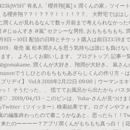
o/Pg423kjWSH” 有名人「櫻井翔[嵐] x 潤くんの家
くる櫻井翔？？！？？？！！！！？？、 大野宅でははし
繁に潤くんが見れるなんて数ヶ月前まで考えられなかったな
潤 #じゅんすき #嵐” セクシーな男性. おもちもちもち.
ピート配信 1月8日～10日 配信の日時とチケット購入は前日23:59
EST！！1999ｰ2019」発売 嵐 松本潤さんを思う気持ちは
。 よろしくお願いします。 ブログトップ; 記事一覧; 
gomakame. 潤くんが大好き、翔潤が大好き。 嵐さんが
. Amazonでうしひとのもちもちあざらしくんの作り方 
デイ】 Vol.8 2018年2月22日 09:00｜ウーマ
のっ！ そうだった、、 慌ててお風呂から出たから バスタ
. 2019/04/13 - このピンは、Yuka-さんが見つけま
witter（ツイッター）検索結果です。ログインやフォロ
嵐の編集終わったので書こうかなあと、思ったら！！Twi
来たのーーーー？アプリ潤くんがもちもち真っ白！ | 花