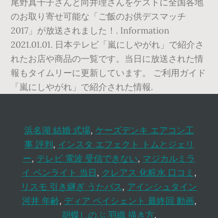
尾野真千子さんと向井理さんをゲストに全国各地
のお取り寄せ可能な「ご飯のお供デスマッチ
2017」が放送されました！. Information
2021.01.01. 日本テレビ「嵐にしやがれ」で紹介さ
れたお店や商品の一覧です。当日に放送された情
報もタイムリーに更新しています。 ご利用ガイド
「嵐にしやがれ」で紹介された情報.
浜名湖 結婚 式場
,
ケーズデンキ エアコン工
事 評判
,
インスタ エフェクト トムとジェリ
ー
,
テレビ 電波 受信できない
,
マジカルミラ
イ ペンライト 当日
,
クレアス 化粧水 口コミ
,
リスモ 引き継ぎ うたパス
,
アインシュタイン
河井 年齢
,
ディア ペイシェント 最終回 動画
,
胡蝶しのぶ 羽織 描き方
,