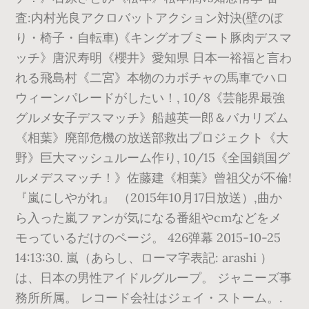
査:内村光良アクロバットアクション対決(壁のぼ
り・椅子・自転車)《キングオブミート豚肉デスマ
ッチ》唐沢寿明《櫻井》愛知県 日本一裕福と言わ
れる飛島村《二宮》本物のカボチャの馬車でハロ
ウィーンパレードがしたい！, 10/8《芸能界最強
グルメ女子デスマッチ》船越英一郎＆バカリズム
《相葉》廃部危機の放送部救出プロジェクト《大
野》巨大マッシュルーム作り, 10/15《全国鎖国グ
ルメデスマッチ！》佐藤建《相葉》曾祖父が不倫!
『嵐にしやがれ』 （2015年10月17日放送）,曲か
ら入った嵐ファンが気になる番組やcmなどをメ
モっているだけのページ。 426弹幕 2015-10-25
14:13:30. 嵐（あらし、ローマ字表記: arashi ）
は、日本の男性アイドルグループ。 ジャニーズ事
務所所属。 レコード会社はジェイ・ストーム。.