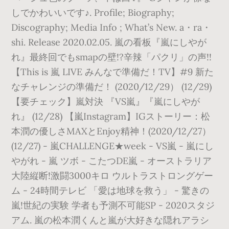
しでかわいいです♪. Profile; Biography;
Discography; Media Info ; What’s New. a・ra・
shi. Release 2020.02.05. 嵐の看板『嵐にしやが
れ』最終回でもsmapの壁!?辛辣「パクリ」の声!!
【This is 嵐 LIVE みんなで準備だ！TV】#9 新た
なチャレンジの準備だ！ (2020/12/29） (12/29)
【要チェック】嵐対決 『VS嵐』『嵐にしやが
れ』 (12/28) 【嵐Instagram】IGストーリー：松
本潤の優しさMAXとEnjoy精神！(2020/12/27）
(12/27) - 嵐CHALLENGE★week - VS嵐 - 嵐にし
やがれ - 嵐 ツボ - こたつDE嵐 - オーストラリア
大陸縦断!激闘3000キロ ウルトラストロングゲー
ム - 24時間テレビ 「愛は地球を救う」 - 驚きの
嵐!世紀の実験 学者も予測不可能SP - 2020スタジ
アム. 嵐の松本潤くんと嵐が大好きな隠れアラシ