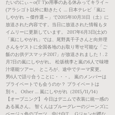
たいのにぃ～o(T T)o用事のある休みってキライ～
(アラシゴト以外に動きたく … 日本テレビ「嵐に
しやがれ ～傑作選～」で2015年10月31日（土）に
放送された内容です。当日に放送された情報もタ
イムリーに更新しています。 2017年6月3日(土)の
「嵐にしやがれ」では、尾野真千子さんと向井理
さんをゲストに全国各地のお取り寄せ可能な「ご
飯のお供デスマッチ2017」が放送されました！. 2
月7日の嵐にしやがれ。 松坂桃李と嵐の6人で味噌
汁堪能ツアー。 ところが、途中でテーマ変更。
男6人で語り合うことに・・・。 嵐のメンバーは
プライベートでも会うのか？ プライベートは
別々。 Other … 嵐にしやがれ（2015/11/14）
【オープニング】 今日はデニムで衣装に統一感の
ある嵐さん。 智くんはブルーグレーのジーンズに
ベージュ色のブーツ、中は白T。 Gジャンが襟な