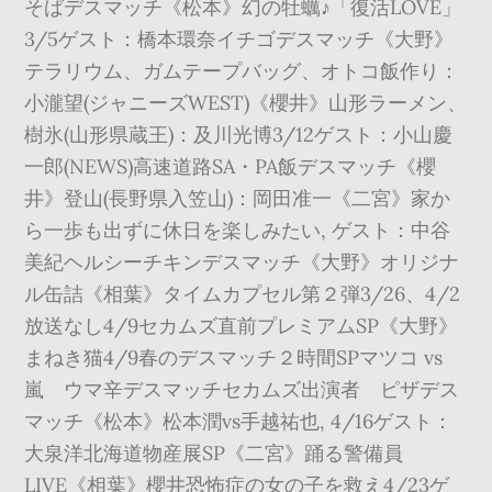
そばデスマッチ《松本》幻の牡蠣♪「復活LOVE」
3/5ゲスト：橋本環奈イチゴデスマッチ《大野》
テラリウム、ガムテープバッグ、オトコ飯作り：
小瀧望(ジャニーズWEST)《櫻井》山形ラーメン、
樹氷(山形県蔵王)：及川光博3/12ゲスト：小山慶
一郎(NEWS)高速道路SA・PA飯デスマッチ《櫻
井》登山(長野県入笠山)：岡田准一《二宮》家か
ら一歩も出ずに休日を楽しみたい, ゲスト：中谷
美紀ヘルシーチキンデスマッチ《大野》オリジナ
ル缶詰《相葉》タイムカプセル第２弾3/26、4/2
放送なし4/9セカムズ直前プレミアムSP《大野》
まねき猫4/9春のデスマッチ２時間SPマツコ vs
嵐 ウマ辛デスマッチセカムズ出演者 ピザデス
マッチ《松本》松本潤vs手越祐也, 4/16ゲスト：
大泉洋北海道物産展SP《二宮》踊る警備員
LIVE《相葉》櫻井恐怖症の女の子を救え4/23ゲ