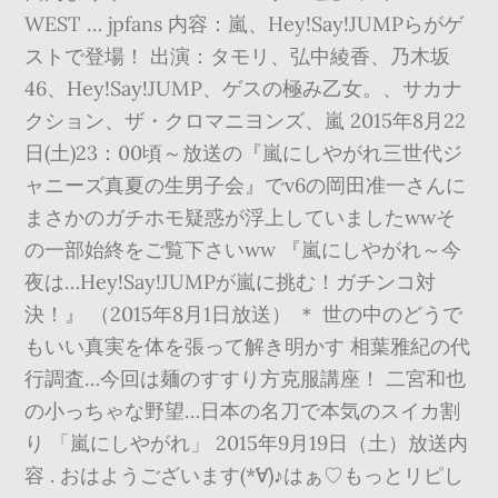
WEST … jpfans 内容：嵐、Hey!Say!JUMPらがゲ
ストで登場！ 出演：タモリ、弘中綾香、乃木坂
46、Hey!Say!JUMP、ゲスの極み乙女。、サカナ
クション、ザ・クロマニヨンズ、嵐 2015年8月22
日(土)23：00頃～放送の『嵐にしやがれ三世代ジ
ャニーズ真夏の生男子会』でv6の岡田准一さんに
まさかのガチホモ疑惑が浮上していましたwwそ
の一部始終をご覧下さいww 『嵐にしやがれ～今
夜は…Hey!Say!JUMPが嵐に挑む！ガチンコ対
決！』 （2015年8月1日放送） ＊ 世の中のどうで
もいい真実を体を張って解き明かす 相葉雅紀の代
行調査…今回は麺のすすり方克服講座！ 二宮和也
の小っちゃな野望…日本の名刀で本気のスイカ割
り 「嵐にしやがれ」 2015年9月19日（土）放送内
容 . おはようございます(*´∀`)♪はぁ♡もっとリピし