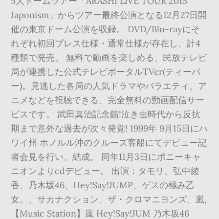
5大ドームツアー「ARASHI LIVE TOUR 2015
Japonism」からツアー最終公演となる12月27日開
催の東京ドーム公演を収録。 DVD/Blu-rayにそ
れぞれ初回プレス仕様・通常仕様が存在し、計4
種類で発売。 無料で動画を楽しめる、民放テレビ
局が連携した公式テレビポータルTVer(ティーバ
ー)。見逃した各局の人気ドラマやバラエティ、ア
ニメなどを視聴できる、完全無料の動画配信サー
ビスです。 武田真治記念館!泣き虫時代から反抗
期まで意外な過去が次々発覚! 1999年 9月15日にハ
ワイ州 ホノルル沖のクルーズ客船にてデビュー記
者会見を行い、結成。 同年11月3日にポニーキャ
ニオンよりcdデビュー。 出演：タモリ、弘中綾
香、乃木坂46、Hey!Say!JUMP、ゲスの極み乙
女。、サカナクション、ザ・クロマニヨンズ、嵐,
【Music Station】嵐 Hey!Say!JUM 乃木坂46