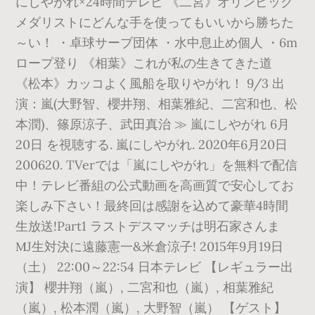
にしやがれ×24時間テレビ 《二宮》オリンピック
メダリストにどんな手を使ってもいいから勝ちた
～い！ ・卓球サーブ団体 ・水中息止め個人 ・6m
ロープ登り 《相葉》これが私の生きてきた道
《松本》カッコよく風船を取りやがれ！ 9/3 出
演：嵐(大野智、櫻井翔、相葉雅紀、二宮和也、松
本潤)、篠原涼子、武田真治 ≫ 嵐にしやがれ 6月
20日 を視聴する. 嵐にしやがれ. 2020年6月20日
200620. TVerでは「嵐にしやがれ」を無料で配信
中！テレビ番組の公式動画を高画質で安心してお
楽しみ下さい！最終回は感謝を込めて豪華4時間
生放送!Part1 ラストデスマッチは明石家さんま
МJ生対決に遠藤憲一&米倉涼子! 2015年9月19日
（土） 22:00～22:54 日本テレビ 【レギュラー出
演】 櫻井翔（嵐）, 二宮和也（嵐）, 相葉雅紀
（嵐）, 松本潤（嵐）, 大野智（嵐） 【ゲスト】