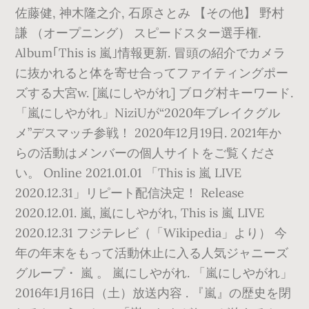
佐藤健, 神木隆之介, 石原さとみ 【その他】 野村
謙 （オープニング） スピードスター選手権.
Album｢This is 嵐｣情報更新. 冒頭の紹介でカメラ
に抜かれると体を寄せ合ってファイティングポー
ズする大宮w. [嵐にしやがれ] ブログ村キーワード.
「嵐にしやがれ」NiziUが“2020年ブレイクグル
メ”デスマッチ参戦！ 2020年12月19日. 2021年か
らの活動はメンバーの個人サイトをご覧くださ
い。 Online 2021.01.01 「This is 嵐 LIVE
2020.12.31」リピート配信決定！ Release
2020.12.01. 嵐, 嵐にしやがれ, This is 嵐 LIVE
2020.12.31 フジテレビ（「Wikipedia」より） 今
年の年末をもって活動休止に入る人気ジャニーズ
グループ・ 嵐 。 嵐にしやがれ. 「嵐にしやがれ」
2016年1月16日（土）放送内容 . 『嵐』の歴史を閉