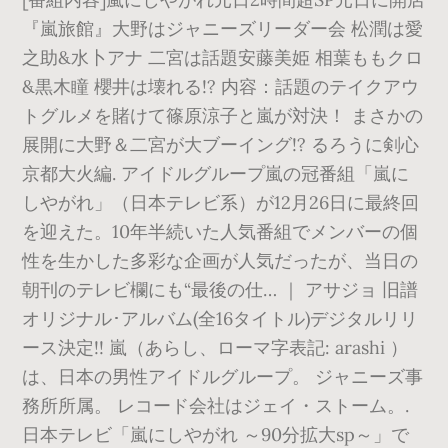
『嵐旅館』大野はジャニーズリーダー会 松潤は愛
之助&水卜アナ 二宮は話題安藤美姫 相葉ももクロ
&黒木瞳 櫻井は壊れる!? 内容：話題のテイクアウ
トグルメを賭けて篠原涼子と嵐が対決！ まさかの
展開に大野＆二宮が大ブーイング!? るろうに剣心
京都大火編. アイドルグループ嵐の冠番組「嵐に
しやがれ」（日本テレビ系）が12月26日に最終回
を迎えた。10年半続いた人気番組でメンバーの個
性を生かした多彩な企画が人気だったが、当日の
朝刊のテレビ欄にも“最後の仕… ｜ アサジョ 旧譜
オリジナル･アルバム(全16タイトル)デジタルリリ
ース決定!! 嵐（あらし、ローマ字表記: arashi ）
は、日本の男性アイドルグループ。 ジャニーズ事
務所所属。 レコード会社はジェイ・ストーム。.
日本テレビ「嵐にしやがれ ～90分拡大sp～」で