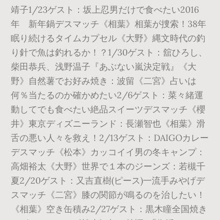
靖子1/23ゲスト：坂上忍男だけで食べたい2016
年 新年鍋デスマッチ《相葉》相葉が捜索！38年
眠り続けるタイムカプセル《大野》縄文時代の釣
り針で魚は釣れるか！？1/30ゲスト：舘ひろし、
柴田恭兵、浅野温子『あぶない嵐決定戦』《大
野》自然薯でお好み焼き：波留《二宮》占いは
何％当たるのか確かめたい2/6ゲスト：菜々緒運
動してでも食べたい絶品スイーツデスマッチ《櫻
井》東京ディズニーランド：長瀬智也《相葉》滑
舌の悪い人々を救え！2/13ゲスト：DAIGOカレー
デスマッチ《松本》カッコイイ男の冬キャンプ：
高畑裕太《大野》世界で１本のジーンズ：若槻千
夏2/20ゲスト：又吉直樹(ピース)一流手みやげデ
スマッチ《二宮》膝の関節が鳴るのを治したい！
《相葉》空き缶積み2/27ゲスト：黒木瞳全国焼き