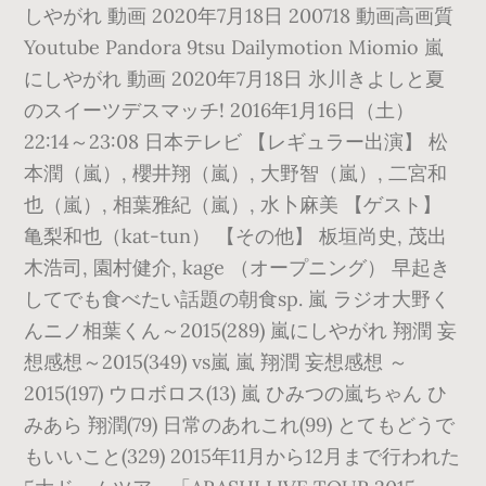
しやがれ 動画 2020年7月18日 200718 動画高画質
Youtube Pandora 9tsu Dailymotion Miomio 嵐
にしやがれ 動画 2020年7月18日 氷川きよしと夏
のスイーツデスマッチ! 2016年1月16日（土）
22:14～23:08 日本テレビ 【レギュラー出演】 松
本潤（嵐）, 櫻井翔（嵐）, 大野智（嵐）, 二宮和
也（嵐）, 相葉雅紀（嵐）, 水卜麻美 【ゲスト】
亀梨和也（kat-tun） 【その他】 板垣尚史, 茂出
木浩司, 園村健介, kage （オープニング） 早起き
してでも食べたい話題の朝食sp. 嵐 ラジオ大野く
んニノ相葉くん～2015(289) 嵐にしやがれ 翔潤 妄
想感想～2015(349) vs嵐 嵐 翔潤 妄想感想 ～
2015(197) ウロボロス(13) 嵐 ひみつの嵐ちゃん ひ
みあら 翔潤(79) 日常のあれこれ(99) とてもどうで
もいいこと(329) 2015年11月から12月まで行われた