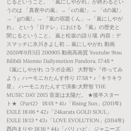
じるということ。 「嵐にしやがれ」が終わるとい
うのは 「真夜中の嵐」→「cの嵐!」→ 「dの嵐!」
→「gの嵐!」→ 「嵐の宿題くん」→「嵐にしやが
れ」 という「日テレ」における 『嵐』の歴史と
閉じるということ。 嵐と松坂の語り場. 内容：デ
スマッチに氷川きよし初 … 嵐にしやがれ 動画
2020年9月5日 200905 動画高画質 Youtube 9tsu
Bilibili Miomio Dailymotion Pandora. 17:48＊
《嵐にしやがれ コラボ企画》 大野智×『作ってみ
よう』ハーモニカたんす作り 17:58＊♪「キラキラ
星」 ハーモニカたんすで演奏:大野智 THE
MUSIC DAY 2015 音楽は太陽だ。 ★後半スター
ト★《Part2》 18:01＊41♪「Rising Sun」(2011年)
EXILE 18:06＊42♪「24karats GOLD SOUL」
EXILE 18:13＊43♪「LOVE EVOLUTION」(2014年)
西内まりや 18:16＊44♪「バリ ハピ」 ジャニーズ