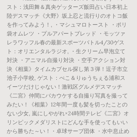
スト：浅田舞＆真央ゲッターズ飯田占い日本初上
陸デスマッチ《大野》坂上忍と流行りのオトコ飯
を作ってみよう！, ・マシュマロトースト ・ポリ
袋オムレツ ・プルアパートブレッド ・モッツァ
レラワッフル春の最新スポーツバトル4/30ゲス
ト：オリエンタルラジオ, ・生クリーム早泡立て
対決 ・アニマル自撮り対決 ・空手アクション対
決《相葉》タイムカプセル探し第３弾！逗子市立
池子小学校, ゲスト：ぺこ＆りゅうちぇる浦和ス
イーツだけじゃない！激戦区グルメデスマッチ
《二宮》仲間にバカウケする自撮り写真を撮って
みたい！《相葉》12年間一度も髪を切ったことの
ない少女, 嵐にしやがれ×24時間テレビ《二宮》オ
リンピックメダリストにどんな手を使ってもいい
から勝ちた～い！・卓球サーブ団体 ・水中息止め