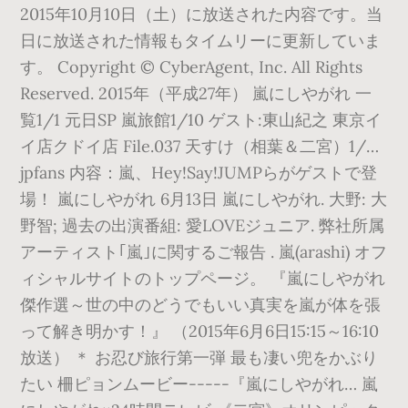
2015年10月10日（土）に放送された内容です。当
日に放送された情報もタイムリーに更新していま
す。 Copyright © CyberAgent, Inc. All Rights
Reserved. 2015年（平成27年） 嵐にしやがれ 一
覧1/1 元日SP 嵐旅館1/10 ゲスト:東山紀之 東京イ
イ店クドイ店 File.037 天すけ（相葉＆二宮）1/…
jpfans 内容：嵐、Hey!Say!JUMPらがゲストで登
場！ 嵐にしやがれ 6月13日 嵐にしやがれ. 大野: 大
野智; 過去の出演番組: 愛LOVEジュニア. 弊社所属
アーティスト｢嵐｣に関するご報告 . 嵐(arashi) オフ
ィシャルサイトのトップページ。 『嵐にしやがれ
傑作選～世の中のどうでもいい真実を嵐が体を張
って解き明かす！』 （2015年6月6日15:15～16:10
放送） ＊ お忍び旅行第一弾 最も凄い兜をかぶり
たい 柵ピョンムービー-----『嵐にしやがれ… 嵐