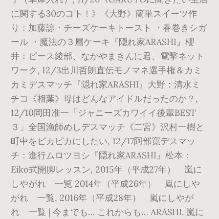
に関する30のコト！》《大野》簡単スイーツ作
り：加藤諒・チーズケーキトースト ・春巻きシガ
ール ・魔法の３層ケーキ『隠れ家ARASHI』櫻
井：ピース綾部、なかやまきんに君、電撃ネット
ワーク, 12/3出川哲朗直伝モノマネ選手権＆カミ
カミデスマッチ『隠れ家ARASHI』大野：清水ミ
チコ《相葉》母はどんなアイドルだったのか？,
12/10岡田准一「ジャニーズカワイイ後輩BEST
３」全国漁師めしデスマッチ《二宮》沢村一樹と
町中をピカピカにしたい, 12/17阿部寛デスマッ
チ：進行ムロツヨシ『隠れ家ARASHI』松本：
Eiko式開脚レッスン, 2015年（平成27年） 嵐に
しやがれ 一覧 2014年（平成26年） 嵐にしや
がれ 一覧, 2016年（平成28年） 嵐にしやが
れ 一覧 | 今までも… これからも… ARASHI. 嵐に