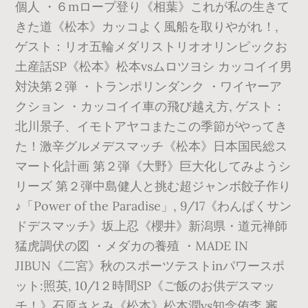
個人 ・６mロープ登り《相葉》これが私の生きて
きた道《松本》カッコよく風船を取りやがれ！,
ゲスト：リオ五輪メダリストリオオリンピックお
土産話SP《松本》松本vsムロツヨシ カッコイイ男
対決第２弾 ・トランポリンダンク ・ワイヤーア
クション ・カッコイイ車の飛び越え方, ゲスト：
北川景子、イモトアヤコまたこの季節がやってき
た！激辛グルメデスマッチ《松本》日本国民総ス
マート化計画 第２弾《大野》巨大化してみようシ
リーズ 第２弾中島健人と挑む超ジャンボ餃子作り
♪「Power of the Paradise」, 9/17《わんぱくサン
ドデスマッチ》坂上忍《櫻井》新潟県・道元禅師
猛虎調伏の図 ・メダカの養殖 ・MADE IN
JIBUN《二宮》秋のスポーツテストinパワースポ
ット:照英, 10/1２時間SP《ご飯のお供デスマッ
チ！》石原さとみ《松本》松本潤vs知念侑李 審