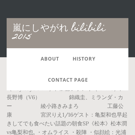
Main
嵐にしやがれ bilibili
navigation
2015
ABOUT
HISTORY
1/1 嵐旅館SP宿泊客：伊野尾慧
CONTACT PAGE
（Hey!Say!JUMP）、加藤シゲアキ（NEWS）、
長野博（V6） 錦織圭、ミランダ・カ
ー 綾小路きみまろ 工藤公
康 宮沢りえ1/16ゲスト：亀梨和也早起
きしてでも食べたい話題の朝食SP《松本》松本潤
vs亀梨和也, ・オムライス ・殺陣 ・似顔絵：光浦