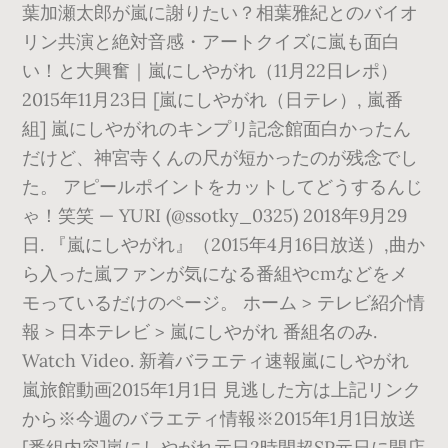
葉加瀬太郎が嵐に謝りたい？相葉雅紀とのバイオ
リン共演と絶対音感・アートクイズに嵐も面白
い！と大興奮｜嵐にしやがれ（11月22日レポ）
2015年11月23日 [嵐にしやがれ（日テレ）, 嵐番
組] 嵐にしやがれのキンプリ記念館面白かったん
だけど、神宮寺くんの尺が短かったのが残念でし
た。 アピールポイントをカットしてどうするんじ
ゃ！笑笑 — YURI (@ssotky_0325) 2018年9月29
日. 『嵐にしやがれ』（2015年4月16日放送）,曲か
ら入った嵐ファンが気になる番組やcmなどをメ
モっているだけのページ。 ホーム > テレビ紹介情
報 > 日本テレビ > 嵐にしやがれ 番組名のみ.
Watch Video. 新着バラエティ速報嵐にしやがれ
嵐旅館動画2015年1月1日 見逃した方は上記リンク
から※今週のバラエティ情報※2015年1月1日放送
[番組内容]嵐にしやがれ元日2時間超SP元日に開店