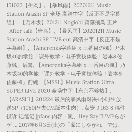
151023【生肉】, 【暴风雨】20201211 Music
Station Arashi SP 全场 高清中字【反正不是字幕
组】, 【乃木坂】201211 Nogiobi 齋藤飛鳥 正片
+After talk【暗鸟】, 【暴风雨】20201211 Music
Station Arashi SP LIVE cut 高清中字【反正不是
字幕组】, 【Amerenka字幕组 x 三番目の楓】乃木
坂46的学旅「课外教学・电子竞技体验！岩本&佐
藤楓」后篇, 【Amerenka字幕组 x 三番目の楓】乃
木坂46的学旅「课外教学・电子竞技体验！岩本&
佐藤楓」前編, 【MSSL】Music Station Ultra
SUPER LIVE 2020 全场中字【东京不够热】,
【ARASHI】201224 最后的暴风雨对决4小时生放
送SP（1080P+去CM版本生肉）. 点赞 9 163 8 稿件
投诉 记笔记 jpfans 内容：嵐、Hey!Say!JUMPらが
ゲ … 2017年6月3日(土)の「嵐にしやがれ」では、