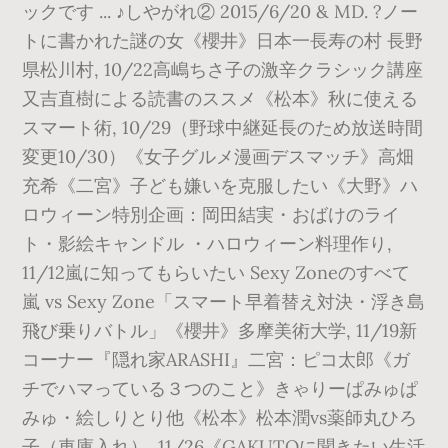
ックです ... ♪しやがれ② 2015/6/20 & MD. ?ノー
トに書かれた謎の女《櫻井》日本一長寿の村 長野
県松川村, 10/22高嶋ちさ子の激辛クラシック講座
又吉直樹による読書のススメ《松本》秋に使える
スマート術, 10/29（野球中継延長のため放送時間
変更10/30）《女子グルメ漫画デスマッチ》高畑
充希《二宮》子ども嫌いを克服したい《大野》ハ
ロウィーン特別企画：岡田結実・おばけのライ
ト・影絵キャンドル ・ハロウィーン料理作り,
11/12嵐に知ってもらいたい Sexy Zoneのすべて
嵐 vs Sexy Zone「スマート早着替え対決・浮き島
飛び乗りバトル」《櫻井》多摩美術大学, 11/19新
コーナー『隠れ家ARASHI』二宮：ピコ太郎《ガ
チでハマっている３つのこと》きゃりーぱみゅぱ
みゅ・絵しりとり他《松本》松本潤vs薬師丸ひろ
子（車庫入れ）, 11/26《GAKUTOに聞きたい生活