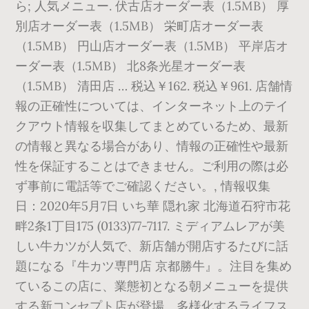
ら; 人気メニュー. 伏古店オーダー表（1.5MB） 厚
別店オーダー表（1.5MB） 栄町店オーダー表
（1.5MB） 円山店オーダー表（1.5MB） 平岸店オ
ーダー表（1.5MB） 北8条光星オーダー表
（1.5MB） 清田店 … 税込￥162. 税込￥961. 店舗情
報の正確性については、インターネット上のテイ
クアウト情報を収集してまとめているため、最新
の情報と異なる場合があり、情報の正確性や最新
性を保証することはできません。ご利用の際は必
ず事前に電話等でご確認ください。, 情報収集
日：2020年5月7日 いち華 隠れ家 北海道石狩市花
畔2条1丁目175 (0133)77-7117. ミディアムレアが美
しい牛カツが人気で、新店舗が開店するたびに話
題になる『牛カツ専門店 京都勝牛』。注目を集め
ているこの店に、業態初となる朝メニューを提供
する新コンセプト店が登場。多様化するライフス