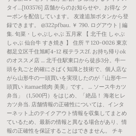
タイ…[103576] 店舗からのお知らせや、お得な ク
ーポンを配信しています。 友達追加ボタンから登
録できます。 @322pfbau. ￥ 790. ログアウト | 編
集. 旬菜・しゃぶしゃぶ 五月家 【 北千住 しゃぶ
しゃぶ 仙台牛 すき焼き 】 住所 〒120-0026 東京
都足立区千住旭町4-12 桜テラス2f. お持ち帰りok
のオススメ店 ... 北千住駅東口から徒歩3分。牛一
頭を丸ごと的確にさばく知識と技術で、個人店な
がら山形牛の一頭買いを実現したのが「山形牛一
頭買い itamae焼肉 美美」です。 ... ソース牛カツ
弁当」（1,500円）をはじめ、「絶品！ 海老ヒレ
カツ弁当. 店舗情報の正確性については、インタ
ーネット上のテイクアウト情報を収集してまとめ
ているため、最新の情報と異なる場合があり、情
報の正確性を保証することはできません。 チキ