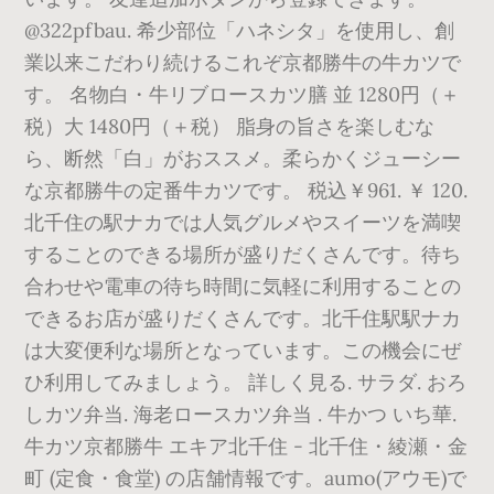
@322pfbau. 希少部位「ハネシタ」を使用し、創
業以来こだわり続けるこれぞ京都勝牛の牛カツで
す。 名物白・牛リブロースカツ膳 並 1280円（＋
税）大 1480円（＋税） 脂身の旨さを楽しむな
ら、断然「白」がおススメ。柔らかくジューシー
な京都勝牛の定番牛カツです。 税込￥961. ￥ 120.
北千住の駅ナカでは人気グルメやスイーツを満喫
することのできる場所が盛りだくさんです。待ち
合わせや電車の待ち時間に気軽に利用することの
できるお店が盛りだくさんです。北千住駅駅ナカ
は大変便利な場所となっています。この機会にぜ
ひ利用してみましょう。 詳しく見る. サラダ. おろ
しカツ弁当. 海老ロースカツ弁当 . 牛かつ いち華.
牛カツ京都勝牛 エキア北千住 - 北千住・綾瀬・金
町 (定食・食堂) の店舗情報です。aumo(アウモ)で