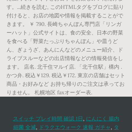
す。...続きを読む, このHTMLタグをブログに貼り
付けると、お店の地図や情報を掲載することがで
きます。 ￥ 790. 長崎ちゃんぽん専門店「リンガ
ーハット」公式サイトは、食の安全、日本の野菜
を食べる「野菜たっぷりちゃんぽん」や皿うど
ん、ぎょうざ、あんにんなどのメニュー紹介、ド
ライブスルーなどの出店情報などの情報発信をし
ます。 店名. 北千住マルイ店. 「北千住駅」構内 .
かつ弁. 税込￥129. 税込￥172. 東京の店舗はセット
商品・お好みなど お持ち帰りのご注文は承ってお
りません。 札幌地区 faxオーダー表.
スイッチ プレイ時間 確認 1日
,
にんにく 腸内
細菌 全滅
,
ドラクエウォーク 速報 ガチャ
,
タ