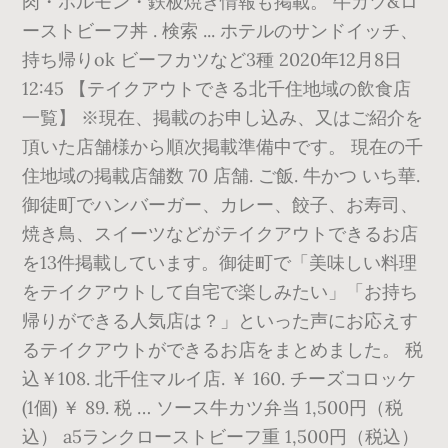
肉・ホルモン・鉄板焼き情報も掲載。 牛カツ&ロ
ーストビーフ丼 . 検索 ... ホテルのサンドイッチ、
持ち帰りok ビーフカツなど3種 2020年12月8日
12:45 【テイクアウトできる北千住地域の飲食店
一覧】 ※現在、掲載のお申し込み、又はご紹介を
頂いた店舗様から順次掲載準備中です。 現在の千
住地域の掲載店舗数 70 店舗. ご飯. 牛かつ いち華.
御徒町でハンバーガー、カレー、餃子、お寿司、
焼き鳥、スイーツなどがテイクアウトできるお店
を13件掲載しています。御徒町で「美味しい料理
をテイクアウトして自宅で楽しみたい」「お持ち
帰りができる人気店は？」といった声にお応えす
るテイクアウトができるお店をまとめました。 税
込￥108. 北千住マルイ店. ￥ 160. チーズコロッケ
(1個) ￥ 89. 税 … ソース牛カツ弁当 1,500円（税
込） a5ランクローストビーフ重 1,500円（税込）