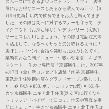
スムーズにできるよ♡レストラン、カフェ、居酒
屋にはお得なコースもあるから選んでね♡♡ 【6
月8日更新】店内で飲食できるお店も増えてきま
した。その際は周囲に対するマナーを守って、テ
イクアウト（お持ち帰り）やデリバリー（宅配）
サービスも活用しましょう。その際は電話注文等
を活用して、なるべくサッと受け取れるように！
美味しいゴハンは会話や笑顔も元気のもとです。
業態初となる朝メニュー「牛吸い朝定食」を提供
スタート！ 牛カツ専門店『京都勝牛』は、2017年
4月7日（金）新コンセプト店舗『肉処 京都勝牛』
東武北千住駅構内店をグランドオープン致しまし
た。� 税込￥853. ポテトコロッケ(1個) ￥ 69. 牛
カツ京都勝牛 エキア北千住店(足立区)に行くなら
トリップアドバイザーで口コミ、地図や写真を事
前にチェック！牛カツ京都勝牛 エキア北千住店は