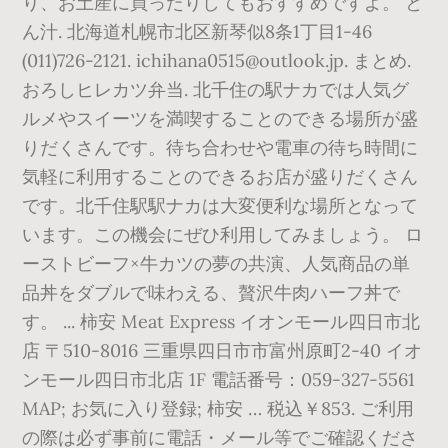
り、お土産に買ったりしてもおすすめですよ。 と
ん汁. 北海道札幌市北区新琴似8条1丁目1-46
(011)726-2121. ichihana0515@outlook.jp. まとめ.
おろしヒレカツ弁当. 北千住の駅ナカでは人気グ
ルメやスイーツを満喫することのできる場所が盛
りだくさんです。待ち合わせや電車の待ち時間に
気軽に利用することのできるお店が盛りだくさん
です。北千住駅駅ナカは大変便利な場所となって
います。この機会にぜひ利用してみましょう。 ロ
ーストビーフ×牛カツの夢の共演、人気商品の単
品丼をダブルで味わえる、贅沢牛肉ハーフ丼で
す。 ... 柿安 Meat Express イオンモール四日市北
店 〒510-8016 三重県四日市市富州原町2-40 イオ
ンモール四日市北店 1F 電話番号：059-327-5561
MAP; お気に入り登録; 柿安 … 税込￥853. ご利用
の際は必ず事前に電話・メール等でご確認くださ