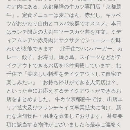
キア内にある、京都発祥の牛カツ専門店「京都勝
牛」。定食メニューは麦ごはん、赤だし、キャベ
ツがおかわり自由とコスパ抜群でオススメ。本日
はランチ限定の大判牛ソースカツ丼を注文。ミデ
ィアムレアの赤身肉にサクサクでジューシーな味
わいが堪能できます。 北千住でハンバーガー、カ
レー、餃子、お寿司、焼き鳥、スイーツなどがテ
イクアウトできるお店を13件掲載しています。北
千住で「美味しい料理をテイクアウトして自宅で
楽しみたい」「お持ち帰りができる人気店は？」
といった声にお応えするテイクアウトができるお
店をまとめました。 牛カツ京都勝牛では、出店エ
リア拡大及びフランチャイズ事業拡大に向け、新
たな店舗物件・用地を募集しております。 募集要
項に該当する物件がございましたら是非ご連絡く