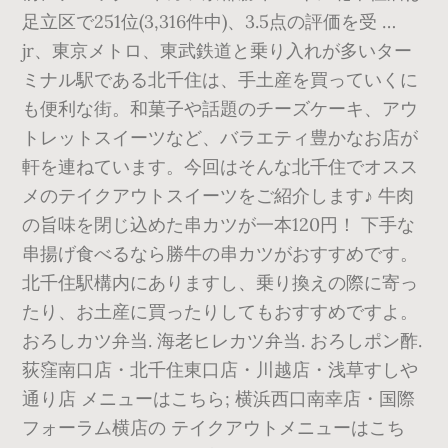
足立区で251位(3,316件中)、3.5点の評価を受 …
jr、東京メトロ、東武鉄道と乗り入れが多いター
ミナル駅である北千住は、手土産を買っていくに
も便利な街。和菓子や話題のチーズケーキ、アウ
トレットスイーツなど、バラエティ豊かなお店が
軒を連ねています。今回はそんな北千住でオスス
メのテイクアウトスイーツをご紹介します♪ 牛肉
の旨味を閉じ込めた串カツが一本120円！ 下手な
串揚げ食べるなら勝牛の串カツがおすすめです。
北千住駅構内にありますし、乗り換えの際に寄っ
たり、お土産に買ったりしてもおすすめですよ。
おろしカツ弁当. 海老ヒレカツ弁当. おろしポン酢.
荻窪南口店・北千住東口店・川越店・浅草すしや
通り店 メニューはこちら; 横浜西口南幸店・国際
フォーラム横店の テイクアウトメニューはこち