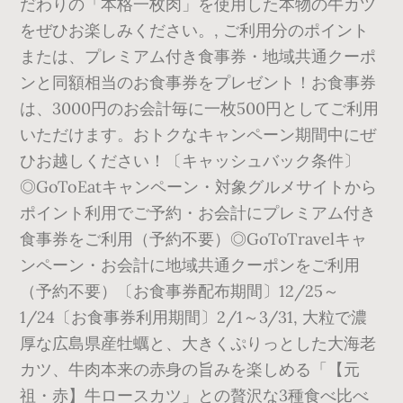
だわりの「本格一枚肉」を使用した本物の牛カツ
をぜひお楽しみください。, ご利用分のポイント
または、プレミアム付き食事券・地域共通クーポ
ンと同額相当のお食事券をプレゼント！お食事券
は、3000円のお会計毎に一枚500円としてご利用
いただけます。おトクなキャンペーン期間中にぜ
ひお越しください！〔キャッシュバック条件〕
◎GoToEatキャンペーン・対象グルメサイトから
ポイント利用でご予約・お会計にプレミアム付き
食事券をご利用（予約不要）◎GoToTravelキャ
ンペーン・お会計に地域共通クーポンをご利用
（予約不要）〔お食事券配布期間〕12/25～
1/24〔お食事券利用期間〕2/1～3/31, 大粒で濃
厚な広島県産牡蠣と、大きくぷりっとした大海老
カツ、牛肉本来の赤身の旨みを楽しめる「【元
祖・赤】牛ロースカツ」との贅沢な3種食べ比べ