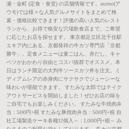
瀬・金町 (定食・食堂) の店舗情報です。aumo(ア
ウモ)では様々な人気グルメサイトをまとめて検
索・価格比較できます！評価の高い人気のレスト
ランから、お得で格安な穴場飲食店まで、ご希望
に応じたお店を探せます。 東京都足立区北千住駅
エキア内にある、京都発祥の牛カツ専門店「京都
勝牛」。定食メニューは麦ごはん、赤だし、キャ
ベツがおかわり自由とコスパ抜群でオススメ。本
日はランチ限定の大判牛ソースカツ丼を注文。ミ
ディアムレアの赤身肉にサクサクでジューシーな
味わいが堪能できます。 すたみな太郎ではテイク
アウトサービスを開始しました！ぜひお店の味を
ご自宅でもお楽しみください。 すたみな牛焼肉弁
当：500円+税 すたみな豚焼肉弁当：500円+税 自
社工場製造ケーキ各種12個入～：1,000円+税～ み
なさまのご利用お待ちしております。 牛カツ京都