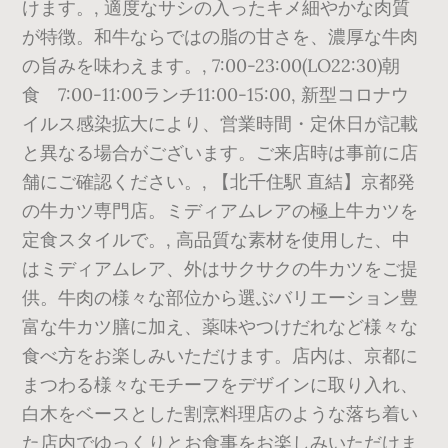
けます。, 適度なサシの入ったキメ細やかな肉質
が特徴。和牛ならではの脂の甘さを、濃厚な牛肉
の旨みを味わえます。, 7:00-23:00(LO22:30)朝
食 7:00-11:00ランチ11:00-15:00, 新型コロナウ
イルス感染拡大により、営業時間・定休日が記載
と異なる場合がございます。ご来店時は事前に店
舗にご確認ください。, 【北千住駅 直結】京都発
の牛カツ専門店。ミディアムレアの極上牛カツを
定食スタイルで。, 高品質な素材を使用した、中
はミディアムレア、外はサクサクの牛カツをご提
供。牛肉の様々な部位から選ぶバリエーション豊
富な牛カツ膳に加え、薬味やつけだれなど様々な
食べ方をお楽しみいただけます。店内は、京都に
まつわる様々なモチーフをデザインに取り入れ、
白木をベースとした割烹料理店のような落ち着い
た店内でゆっくりとお食事をお楽しみいただけま