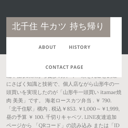
Main
北千住 牛カツ 持ち帰り
navigation
ABOUT
HISTORY
CONTACT PAGE
北千住駅東口から徒歩3分。牛一頭を丸ごと的確
にさばく知識と技術で、個人店ながら山形牛の一
頭買いを実現したのが「山形牛一頭買い itamae焼
肉 美美」です。 海老ロースカツ弁当 . ￥ 790.
「北千住駅」構内 . 税込￥853. ￥1,000～￥1,999,
昼の予算 ￥ 100. 千切りキャベツ. LINE友達追加
ページから 「QRコード」の読み込み または「ID