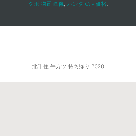
クボ 物置 画像
,
ホンダ Crv 価格
,
Footer
北千住 牛カツ 持ち帰り 2020