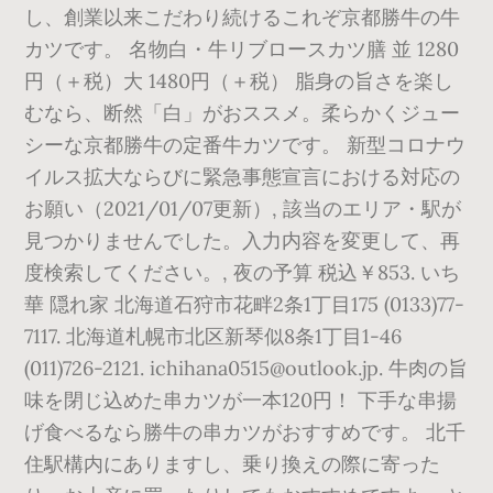
し、創業以来こだわり続けるこれぞ京都勝牛の牛
カツです。 名物白・牛リブロースカツ膳 並 1280
円（＋税）大 1480円（＋税） 脂身の旨さを楽し
むなら、断然「白」がおススメ。柔らかくジュー
シーな京都勝牛の定番牛カツです。 新型コロナウ
イルス拡大ならびに緊急事態宣言における対応の
お願い（2021/01/07更新）, 該当のエリア・駅が
見つかりませんでした。入力内容を変更して、再
度検索してください。, 夜の予算 税込￥853. いち
華 隠れ家 北海道石狩市花畔2条1丁目175 (0133)77-
7117. 北海道札幌市北区新琴似8条1丁目1-46
(011)726-2121. ichihana0515@outlook.jp. 牛肉の旨
味を閉じ込めた串カツが一本120円！ 下手な串揚
げ食べるなら勝牛の串カツがおすすめです。 北千
住駅構内にありますし、乗り換えの際に寄った