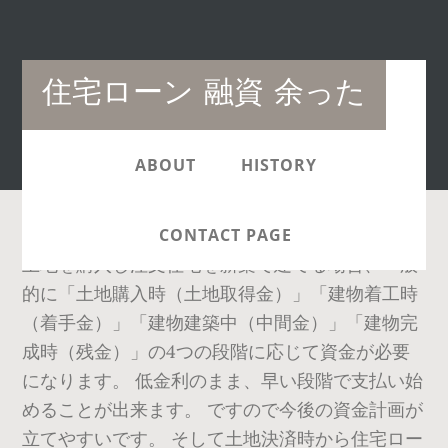
Main
住宅ローン 融資 余った
navigation
ABOUT
HISTORY
CONTACT PAGE
土地を購入し注文住宅を新築で建てる場合、一般
的に「土地購入時（土地取得金）」「建物着工時
（着手金）」「建物建築中（中間金）」「建物完
成時（残金）」の4つの段階に応じて資金が必要
になります。 低金利のまま、早い段階で支払い始
めることが出来ます。 ですので今後の資金計画が
立てやすいです。 そして土地決済時から住宅ロー