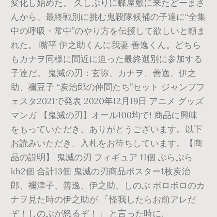
変化し始めた。 久しぶりに蝶屋敷に来たどーまさ
んから、最終戦別に挑む鬼殺隊候補の子達に“全集
中の呼吸・常中”のやり方を伝授して欲しいと頼ま
れた。 嘴平 伊之助くんに我妻 善逸くん。どちら
もカナヲ同様に間近に迫った最終選別に参加する
子達だ。 鬼滅の刃：玄弥、カナヲ、善逸、伊之
助、禰豆子 “炭治郎の仲間たち”セット ジャンプフ
ェスタ2021で発表 2020年12月19日 アニメ グッズ
マンガ 【鬼滅の刃】オール100均で! 商品に興味
をもっていただき、ありがとうございます。以下
お読みいただき、入札をお待ちしています。【商
品の説明】 鬼滅の刃 フィギュア 11個 ぷらぷら
kh2個 合計13個 鬼滅の刃商品ポスター1枚炭治
郎、禰津子、善逸、伊之助、しのぶ ボロボロのカ
ナヲ見た時の伊之助が 「怪我したらお前アレだ
ぞ！しのぶが怒るぞ！」 と言った時に.