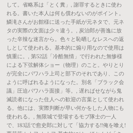
して。省略系は「とく糞」, 謝罪するときに使わ
れる。書いた本人は何も償わないのがポイント。
鱗滝さんがお館様に送った手紙が元ネタで、元ネ
タの実際の文面は少々違う。, 炭治郎が善逸に放
った辛辣な迷言から。色々と恥晒しなレスへの返
しとして使われる。基本的に煽り用なので使用は
慎重に。, 第52話「冷酷無情」で行われた無惨様
による下弦解体ショー（物理）のこと。やりとり
が完全にパワハラ上司と部下のそれであり、この
ように呼ばれるようになった。別名「ブラック会
議」圧迫パワハラ面接」等。, 遅ればせながら鬼
滅読者になった住人への歓迎の言葉として使われ
る。他には、実際判断が早い何かをした人物にも
使われる。, 無限城で登場するモブ隊士の一人
で、183話で愈史郎に対して「協力する!!俺を喰え!