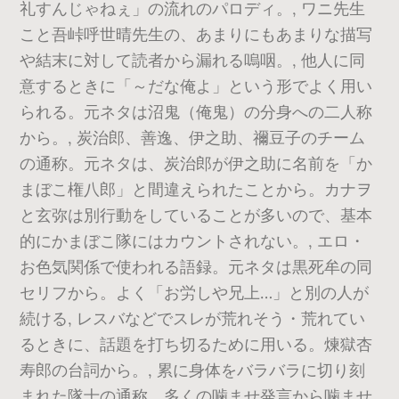
礼すんじゃねぇ」の流れのパロディ。, ワニ先生
こと吾峠呼世晴先生の、あまりにもあまりな描写
や結末に対して読者から漏れる嗚咽。, 他人に同
意するときに「～だな俺よ」という形でよく用い
られる。元ネタは沼鬼（俺鬼）の分身への二人称
から。, 炭治郎、善逸、伊之助、禰豆子のチーム
の通称。元ネタは、炭治郎が伊之助に名前を「か
まぼこ権八郎」と間違えられたことから。カナヲ
と玄弥は別行動をしていることが多いので、基本
的にかまぼこ隊にはカウントされない。, エロ・
お色気関係で使われる語録。元ネタは黒死牟の同
セリフから。よく「お労しや兄上…」と別の人が
続ける, レスバなどでスレが荒れそう・荒れてい
るときに、話題を打ち切るために用いる。煉獄杏
寿郎の台詞から。, 累に身体をバラバラに切り刻
まれた隊士の通称。多くの噛ませ発言から噛ませ