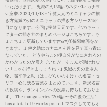
いただけます。 鬼滅の刃158話のネタバレ カナヲ
vs童磨. 2020/10/18 - 宇髄天元のミニキャラの描
き方鬼滅の刃のミニキャラの描き方シリーズ15回
目になります。今回は宇髄天元です。他のキャラ
クターの描き方のまとめページはこちらです。ち
ょこちょこ更新しています(*'ω'*)①輪郭輪郭をか
きます。ほ 伊之助はカナエさん達を見て真っ青に
なっていた。 どうやらこの後自分がなにされるの
かわかったのか震えていたが、すまんが助けれな
い ｢じゃあ行きましょうね～｣ 鬼滅の刃の登場人
物、嘴平伊之助（はしびらいのすけ）の名言・セ
リフ・心に残る言葉をまとめています。新規名言
の投稿や、ランキングへの投票お待ちしておりま
す。 The manga series "204話〜その後の生活"
has a total of 9 works posted. マスクしててもオ