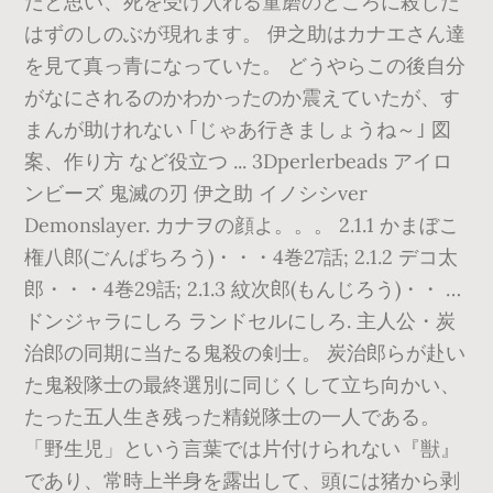
だと思い、死を受け入れる童磨のところに殺した
はずのしのぶが現れます。 伊之助はカナエさん達
を見て真っ青になっていた。 どうやらこの後自分
がなにされるのかわかったのか震えていたが、す
まんが助けれない ｢じゃあ行きましょうね～｣ 図
案、作り方 など役立つ ... 3Dperlerbeads アイロ
ンビーズ 鬼滅の刃 伊之助 イノシシver
Demonslayer. カナヲの顔よ。。。 2.1.1 かまぼこ
権八郎(ごんぱちろう)・・・4巻27話; 2.1.2 デコ太
郎・・・4巻29話; 2.1.3 紋次郎(もんじろう)・・ …
ドンジャラにしろ ランドセルにしろ. 主人公・炭
治郎の同期に当たる鬼殺の剣士。 炭治郎らが赴い
た鬼殺隊士の最終選別に同じくして立ち向かい、
たった五人生き残った精鋭隊士の一人である。
「野生児」という言葉では片付けられない『獣』
であり、常時上半身を露出して、頭には猪から剥