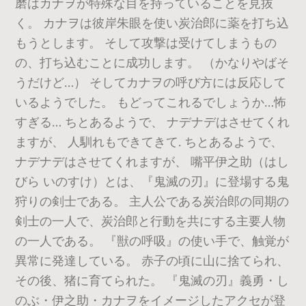
磨はカナヲが特殊な目を持っていることを見抜
く。 カナヲは彼岸朱眼を使い炭治郎に薬を打ち込
もうとします。 そして攻撃は受けてしまうもの
の、打ち込むことに成功します。 （かなりやばそ
うだけど…） そしてカナヲの呼び方には反応して
いるようでした。 もどってこれるでしょうか…怖
すぎる… ちとあるようで、 ナデナデはさせてくれ
ますが、 人馴れもできてきて. ちとあるようで、
ナデナデはさせてくれますが、 嘴平伊之助（はし
びら いのすけ）とは、『鬼滅の刃』に登場する鬼
狩りの剣士である。 主人公である炭治郎の同期の
剣士の一人で、炭治郎と行動を共にする主要人物
の一人である。 『獣の呼吸』の使い手で、触覚が
異常に発達している。 赤子の頃に山に捨てられ、
その後、猪に育てられた。 『鬼滅の刃』義勇・し
のぶ・伊之助・カナヲをイメージしたアクセが登