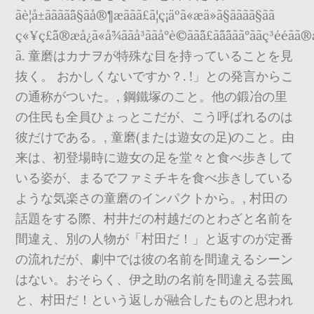
ãè¦å±ãããã¨ã§ãå®¶æããã£ã¦ç¡äºã«æä»ã§ãããã§ãã
ç«¥ç£¨ã®æå¿ã«å¯¾ããå³ããå°è©ãã¨ã£ã¨ã¨ããã°ããç³ééãã®å
ã. 童磨はカナヲが特殊な目を持っていることを見
抜く。 おかしくないですか？. !」との発言からこ
の通称がついた。, 鋼鐵塚のこと。他の鍛冶の里
の住民も全員ひょっとこだが、こう呼ばれるのは
彼だけである。, 童磨(または遊女の足)のこと。由
来は、初登場時に遊女の足を堂々と食べ歩きして
いる姿が、まるでファミチキを食べ歩きしている
ような気楽さの童磨のインパクトから。, 村田の
話題をする際、村井だの村越だのとわざと名前を
間違え、別の人物が「村田だ！」と返すのが定番
の流れだが、劇中では彼の名前を間違えるシーン
はない。おそらく、伊之助の名前を間違える芸風
と、村田だ！という返しが融合したものと思われ