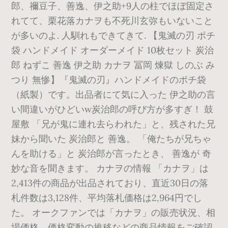
郎、禰豆子、善逸、伊之助+9人の柱でほぼ固定さ
れてて、栗花落カナヲも不死川玄弥もいないこと
が多いのよ. 人馴れもできてきて. 【鬼滅の刃 ポチ
袋 ハンドメイド オーダーメイド 10枚セット 炭治
郎 ねずこ 善逸 伊之助 カナヲ 冨岡 煉獄 しのぶ み
つり 無惨】『鬼滅の刃』ハンドメイドのポチ袋
（紙製）です。出品者にて気に入った 伊之助の言
い間違いがひどいw炭治郎の呼び方が多すぎ！ 鼓
屋敷 「兄が鬼に連れ去らわれた」と、残された兄
妹から聞いた 炭治郎と 善逸。 「俺たちが兄ちゃ
んを助ける」と 炭治郎が言ったとき、 善逸が 奇
妙な音を聞きます。 カナヲの情報 「カナヲ」は
2,413件の商品が出品されており、直近30日の落
札件数は3,128件、平均落札価格は2,964円でし
た。 オークファンでは「カナヲ」の販売状況、相
場価格、価格変動の推移などの商品情報をご確認