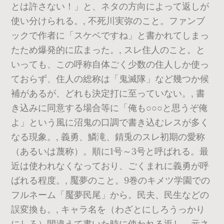
とは許さない！」と、ネタの方向によって返しが
使い分けられる。, 不死川実弥のこと。ファンブ
ックで作者に「スケベですね」と書かれてしまっ
たため爆発的に広まった。, スレ住人のこと。と
いっても、この呼称自体ごく少数の住人しか使っ
ておらず、住人の総称は「鬼滅隊」など幾つか候
補があるが、どれも決定打に至っていない。, 書
き込みに同意する場合等に「俺も○○○と思うぞ俺
よ」という風に沼鬼の口調で書き込むレスが多く
なる現象。, 義勇、鱗滝、錆兎のスレ初期の愛称
（あるいは蔑称）。順に1号～3号と呼ばれる。最
近は使われなくなっており、ごくまれに義勇が呼
ばれる程度。, 魘夢のこと。9巻のキメツ学園での
フルネーム「魘夢民尾」から。民夫、民生などの
誤変換も。, キャラ名を（わざとにしろうっかり
にしろ）間違えて書いた時に使われる返し。元ネ