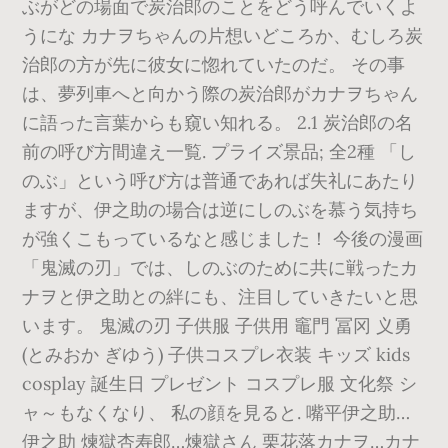
ぶがどの場面で炭治郎のことをどう呼んでいくよ
うにな カナヲちゃんの片想いどころか、むしろ炭
治郎の方が先に彼女に惚れていたのだ。 その事
は、夢列車へと向かう際の炭治郎がカナヲちゃん
に語った言葉からも窺い知れる。 2.1 炭治郎の名
前の呼び方間違え一覧. プライズ景品; 全2種 「し
のぶ」という呼び方は普通であれば失礼にあたり
ますが、伊之助の場合は逆にしのぶを慕う気持ち
が強くこもっているなと感じました！ 今後の漫画
「鬼滅の刃」では、しのぶのために共に戦ったカ
ナヲと伊之助との絆にも、注目していきたいと思
います。 鬼滅の刃 子供服 子供用 竈門 冨冈 义勇
(とみおか ぎゆう) 子供コスプレ衣装 キッズ kids
cosplay 誕生日 プレゼント コスプレ服 文化祭 シ
ャ～もなくなり、 私の顔を見ると. 嘴平伊之助…
伊之助 煉獄杏寿郎…煉獄さん 栗花落カナヲ…カナ