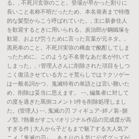
る。, 不死川玄弥のこと。登場が早かった割りに
長いこと名称不明だったため、本名発表まで特徴
的な髪型からこう呼ばれていた。, 主に新参住人
を歓迎するときに用いられる。炭治郎が鋼鐵塚を
歓迎、および労うために言った言葉が元ネタ。,
黒死牟のこと。不死川実弥の稀血で酩酊してしま
ったために、このような不名誉なあだ名が付いて
しまった。, ↑管理人さんに削除された項目をしつ
こく復活させている方こそ荒らしでは？クソゲー
は一般名詞かつ、鬼滅特有の単語とは言い難いた
め、削除は妥当に思えます。 --, 編集者に対して
の度を過ぎた罵倒コメント1件を削除処理しまし
た。(管理人) --. 鬼滅の刃 フィギュア-絆ノ装-捌
ノ型. ?熱量がすごい!オリジナル作品の完成度が高
すぎる件 | 大人から子どもまで魅了する大人気ア
ニメ『鬼滅の刃』。あまりの人気に公式グッズが