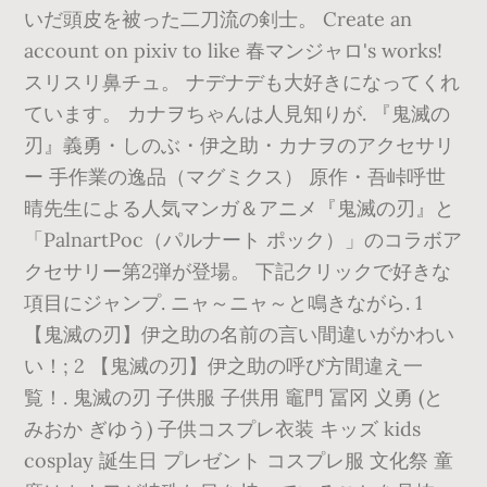
いだ頭皮を被った二刀流の剣士。 Create an
account on pixiv to like 春マンジャロ's works!
スリスリ鼻チュ。 ナデナデも大好きになってくれ
ています。 カナヲちゃんは人見知りが. 『鬼滅の
刃』義勇・しのぶ・伊之助・カナヲのアクセサリ
ー 手作業の逸品（マグミクス） 原作・吾峠呼世
晴先生による人気マンガ＆アニメ『鬼滅の刃』と
「PalnartPoc（パルナート ポック）」のコラボア
クセサリー第2弾が登場。 下記クリックで好きな
項目にジャンプ. ニャ～ニャ～と鳴きながら. 1
【鬼滅の刃】伊之助の名前の言い間違いがかわい
い！; 2 【鬼滅の刃】伊之助の呼び方間違え一
覧！. 鬼滅の刃 子供服 子供用 竈門 冨冈 义勇 (と
みおか ぎゆう) 子供コスプレ衣装 キッズ kids
cosplay 誕生日 プレゼント コスプレ服 文化祭 童