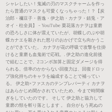
シャレしたい！鬼滅の刃のマスクチャームを作っ
たら普通のマスクも可愛くなっちゃった！？【炭
治郎・禰豆子・善逸・伊之助・カナヲ・錆兎・ア
オイ・柱全員】 - YouTube 栗花落カナヲは童磨
の恐ろしさに体が震えていたが、胡蝶しのぶや胡
蝶カナエを殺された怒りのおかげで立ち向かうこ
とができていた。 カナヲが花の呼吸で攻撃を仕掛
けると童磨も血鬼術で応戦。. 伊之助の進化前後
で組むことで、2コンボ加算と固定ダメージを得
られる。倍率のかからない回復力は、回復ドロッ
プ強化持ちのキャラを編成することで補ってい
る。 伊之助×ファスカのテンプレパーティ カナヲ
はあらかじめ聞かされていたため、今まで時間稼
ぎをしていたのです。 そして 伊之助と協力して
童磨の頸を斬り落とします 。 自分がもう死ぬの