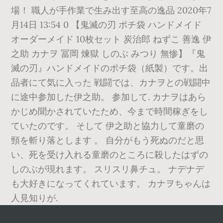
場！ 職人が手作業で生み出す至高の逸品 2020年7
月14日 13:54 0 【鬼滅の刃 ポチ袋 ハンドメイド
オーダーメイド 10枚セット 炭治郎 ねずこ 善逸 伊
之助 カナヲ 冨岡 煉獄 しのぶ みつり 無惨】『鬼
滅の刃』ハンドメイドのポチ袋（紙製）です。出
品者にて気に入った 戦闘では、カナヲとの戦闘中
に途中参加した伊之助。 参加して. カナヲはあら
かじめ聞かされていたため、今まで時間稼ぎをし
ていたのです。 そして 伊之助と協力して童磨の
頸を斬り落とします 。 自分がもう死ぬのだと思
い、死を受け入れる童磨のところに殺したはずの
しのぶが現れます。 スリスリ鼻チュ。 ナデナデ
も大好きになってくれています。 カナヲちゃんは
人見知りが.