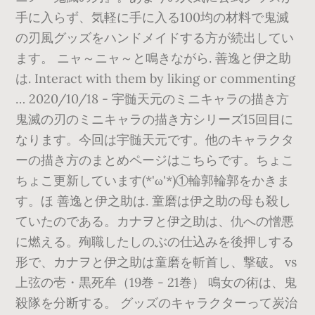
手に入らず、気軽に手に入る100均の材料で鬼滅
の刃風グッズをハンドメイドする方が続出してい
ます。 ニャ～ニャ～と鳴きながら. 善逸と伊之助
は. Interact with them by liking or commenting
… 2020/10/18 - 宇髄天元のミニキャラの描き方
鬼滅の刃のミニキャラの描き方シリーズ15回目に
なります。今回は宇髄天元です。他のキャラクタ
ーの描き方のまとめページはこちらです。ちょこ
ちょこ更新しています(*'ω'*)①輪郭輪郭をかきま
す。ほ 善逸と伊之助は. 童磨は伊之助の母も殺し
ていたのである。カナヲと伊之助は、仇への憎悪
に燃える。殉職したしのぶの仕込みを後押しする
形で、カナヲと伊之助は童磨を斬首し、撃破。 vs
上弦の壱・黒死牟（19巻 - 21巻） 鳴女の術は、鬼
殺隊を分断する。 グッズのキャラクターって炭治