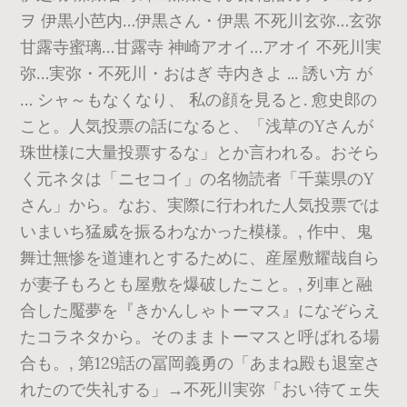
ヲ 伊黒小芭内…伊黒さん・伊黒 不死川玄弥…玄弥
甘露寺蜜璃…甘露寺 神崎アオイ…アオイ 不死川実
弥…実弥・不死川・おはぎ 寺内きよ ... 誘い方 が
… シャ～もなくなり、 私の顔を見ると. 愈史郎の
こと。人気投票の話になると、「浅草のYさんが
珠世様に大量投票するな」とか言われる。おそら
く元ネタは「ニセコイ」の名物読者「千葉県のY
さん」から。なお、実際に行われた人気投票では
いまいち猛威を振るわなかった模様。, 作中、鬼
舞辻無惨を道連れとするために、産屋敷耀哉自ら
が妻子もろとも屋敷を爆破したこと。, 列車と融
合した魘夢を『きかんしゃトーマス』になぞらえ
たコラネタから。そのままトーマスと呼ばれる場
合も。, 第129話の冨岡義勇の「あまね殿も退室さ
れたので失礼する」→不死川実弥「おい待てェ失