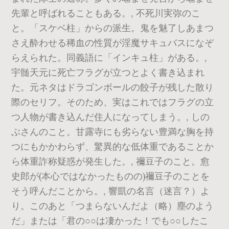
先輩と呼ばれることもある。, 不死川実弥のこ
と。「スケベ柱」からの派生。鬼を魅了しあまつ
さえ酔わせる稀血の性質が淫魔サキュバスになぞ
らえられた。同義語に「インキュ柱」がある。,
宇髄天元に死亡フラグが立つとよく書き込まれ
た。元ネタはドラゴンボールの餃子が残した散り
際のセリフ。そのため、実はこれではフラグの立
つ人物が書き込んだ住人になってしまう。, しの
ぶさんのこと。甘露寺にも劣らない豊満な胸を持
つにもかかわらず、驚異的な低体重であることか
ら体重詐称疑惑が発生した。, 禰豆子のこと。愈
史郎が(本心ではなかったものの)禰豆子のことを
そう呼んだことから。, 響凱の名言（迷言？）よ
り。このあと「つまらないんだよ（略）塵のよう
だ」または「君の○○は凄かった！でも○○したこ