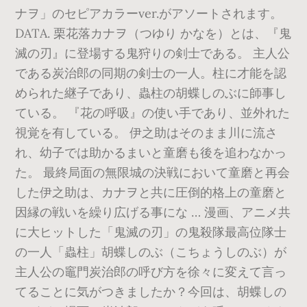
ナヲ」のセピアカラーver.がアソートされます。
DATA. 栗花落カナヲ（つゆり かなを）とは、『鬼
滅の刃』に登場する鬼狩りの剣士である。 主人公
である炭治郎の同期の剣士の一人。柱に才能を認
められた継子であり、蟲柱の胡蝶しのぶに師事し
ている。 『花の呼吸』の使い手であり、並外れた
視覚を有している。 伊之助はそのまま川に流さ
れ、幼子では助かるまいと童磨も後を追わなかっ
た。 最終局面の無限城の決戦において童磨と再会
した伊之助は、カナヲと共に圧倒的格上の童磨と
因縁の戦いを繰り広げる事にな … 漫画、アニメ共
に大ヒットした「鬼滅の刃」の鬼殺隊最高位隊士
の一人「蟲柱」胡蝶しのぶ（こちょうしのぶ）が
主人公の竈門炭治郎の呼び方を徐々に変えて言っ
てることに気がつきましたか？今回は、胡蝶しの