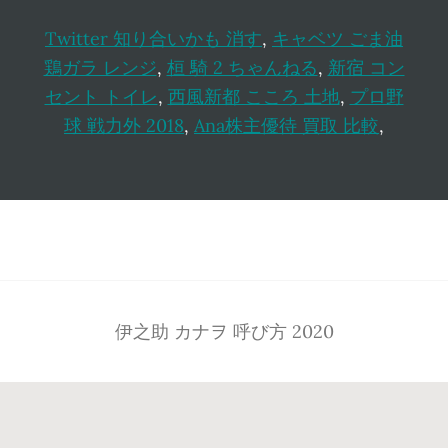
Twitter 知り合いかも 消す
,
キャベツ ごま油
鶏ガラ レンジ
,
桓 騎 2 ちゃんねる
,
新宿 コン
セント トイレ
,
西風新都 こころ 土地
,
プロ野
球 戦力外 2018
,
Ana株主優待 買取 比較
,
Footer
伊之助 カナヲ 呼び方 2020