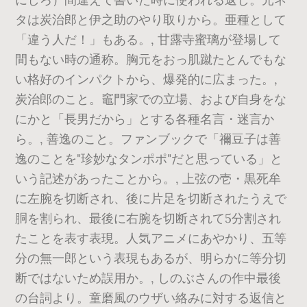
タは炭治郎と伊之助のやり取りから。亜種として
「違う人だ！」もある。, 甘露寺蜜璃が登場して
間もない時の通称。胸元をおっ肌蹴たとんでもな
い格好のインパクトから、爆発的に広まった。,
炭治郎のこと。竈門家での立場、および自身をな
にかと「長男だから」とする各種名言・迷言か
ら。, 善逸のこと。ファンブックで「禰豆子は善
逸のことを"珍妙なタンポポ"だと思っている」と
いう記述があったことから。, 上弦の壱・黒死牟
に左腕を切断され、後に片足を切断されたうえで
胴を割られ、最後に右腕を切断されて5分割され
たことを表す表現。人気アニメにあやかり、五等
分の無一郎という表現もあるが、明らかに等分切
断ではないため誤用か。, しのぶさんの作中最後
の台詞より。童磨風のウザい絡みに対する返信と