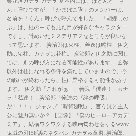
栗花落カナヲ カナヲ 基本的には、ほとんど「さ
ん」呼びですが、「かまぼこ隊」のメンバーは、
名前を「くん」呼びで呼んでました。 「胡蝶しの
ぶ」は、柱の中でも見た目が好きなキャラクター
ですし、謎めいたミステリアスなところが良いな
って思います。 炭治郎は火柱、善逸は鳴柱、伊之
助は猪柱、カナヲは花柱。 炭治郎と伊之助に関し
ては、別の呼び方になる可能性があります。 玄弥
以外は柱になれる条件を満たしていますので、今
の戦いが終わったら、柱に昇格する可能性があり
ます。 伊之助「これがぁ！」善逸「僕達！」カナ
ヲ「私達！」炭治郎「俺達の『絆の呼吸』
だ！！！」 ジャンプ『呪術廻戦』、言うほど主人
公に魅力無いか？ 【画像】『僕のヒーローアカデ
ミア』、結構ワクワクする映画匂わせをするwww
鬼滅の刃158話のネタバレ カナヲvs童磨. 炭治郎、