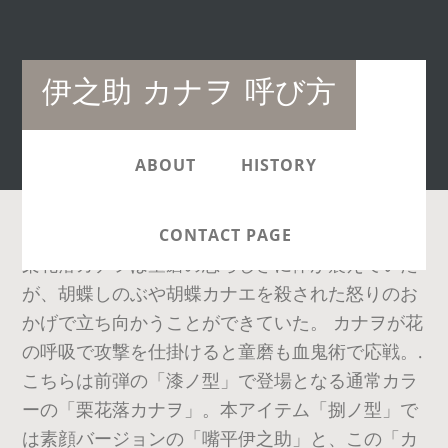
Main
伊之助 カナヲ 呼び方
navigation
ABOUT
HISTORY
CONTACT PAGE
栗花落カナヲは童磨の恐ろしさに体が震えていた
が、胡蝶しのぶや胡蝶カナエを殺された怒りのお
かげで立ち向かうことができていた。 カナヲが花
の呼吸で攻撃を仕掛けると童磨も血鬼術で応戦。.
こちらは前弾の「漆ノ型」で登場となる通常カラ
ーの「栗花落カナヲ」。本アイテム「捌ノ型」で
は素顔バージョンの「嘴平伊之助」と、この「カ