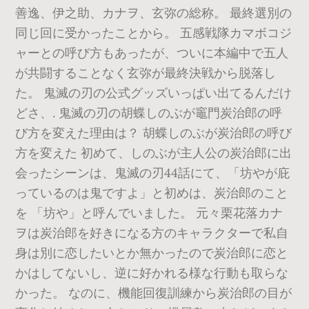
善逸、伊之助、カナヲ、玄弥の総称。 最終選別の
同じ回に受かったことから。 五感戦隊カマボコジ
ャーとの呼び方もあったが、ついに本編中で五人
が共闘することなく玄弥が最終決戦から脱落し
た。 鬼滅の刃の公式グッズいっぱい出てるんだけ
どさ、. 鬼滅の刃の胡蝶しのぶが竈門炭治郎の呼
び方を変えた理由は？ 胡蝶しのぶが炭治郎の呼び
方を変えた 初めて、しのぶが主人公の炭治郎に出
会ったシーンは、鬼滅の刃44話にて、「坊やが庇
っているのは鬼ですよ」と初めは、炭治郎のこと
を 「坊や」と呼んでいました。 元々栗花落カナ
ヲは炭治郎を好きになる方のキャラクターで私自
身は別に恋したいとか無かったので炭治郎に恋と
かはしてないし、逆に好かれる様な行動も取らな
かった。 なのに、機能回復訓練から炭治郎の目が