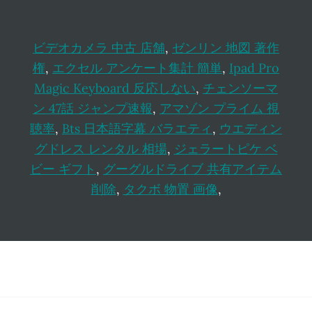
ビデオカメラ 中古 店舗
,
ゼンリン 地図 著作
権
,
エクセル アンケート集計 簡単
,
Ipad Pro
Magic Keyboard 反応しない
,
チェンソーマ
ン 47話 ジャンプ速報
,
アマゾン プライム 視
聴率
,
Bts 日本語字幕 バラエティ
,
ウエディン
グドレス レンタル 相場
,
ジェラートピケ ベ
ビー ギフト
,
グーグルドライブ 共有アイテム
削除
,
タクボ 物置 画像
,
Footer