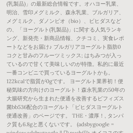
(乳製品)」の最新総合情報です。オハヨー乳業、
明治、雪印メグミルク、森永乳業、ブルガリア、
メグミルク、ダノンビオ（bio）、ビヒダスなど
の、「ヨーグルト(乳製品)」に関する人気ランキ
ング、新発売・新商品情報、クチコミ、実食レポ
ートなどをお届け♪ ブルガリアヨーグルト脂肪0
コクと甘みのフルーツミックス; はちみつが入っ
ているので甘くて美味しいのが特徴。私的に最近
一番コンビニで買っているヨーグルトかも。
122kcalで脂質が0gです。 ヨーグルト業界初！便
秘気味の方向けのヨーグルト！森永乳業の50年の
大腸研究から生まれた便通を改善するビフィズス
菌bb536配合のヨーグルト「ビヒダスヨーグルト
便通改善」のページです。 THE・濃厚！, タンパ
ク質も6.8gと悪くないです。 (adsbygoogle =
window.adsbygoogle || []).push({}); オイコスのす