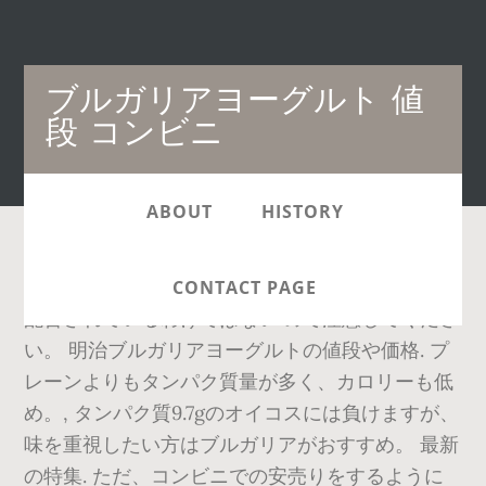
Main
ブルガリアヨーグルト 値
navigation
段 コンビニ
ABOUT
HISTORY
明治ブルガリアヨーグルトすべてにlb81乳酸菌が
CONTACT PAGE
配合されているわけではない ので注意してくださ
い。 明治ブルガリアヨーグルトの値段や価格. プ
レーンよりもタンパク質量が多く、カロリーも低
め。, タンパク質9.7gのオイコスには負けますが、
味を重視したい方はブルガリアがおすすめ。 最新
の特集. ただ、コンビニでの安売りをするように