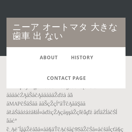
Main
ニーア オートマタ 大きな
navigation
歯車 出 ない
ABOUT
HISTORY
ăăźă˘ăŞăźăăăżăçžĺ¨ăăŹă¤ä¸­ă§ććłăŻăăĄă
CONTACT PAGE
www.pojihiguma.com ăă§ăăăŽă˛ăźă ăŻ
ăăăăćŹĄăŠăčĄăăăăăŽďźă ă¨ă
ăMAPčŚăŚăă ăăŠçŽçĺ°ăŤčĄăăŞăă
ăŁăŚăăżăźăłăĺ¤ăďźçŽĄçäşşăŽçľé¨ä¸ďź äťĺăŻĺăčŚĺ
´ăăć°
´ć˛Ąé˝ĺ¸ă¸ăŽéă¨ăă¤ăă§ăŤčĄćšä¸ć9SăŽčŚă¤ăćšăĺçťă§ç