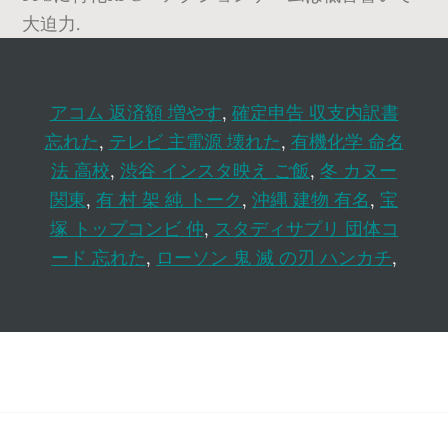
大迫力.
アコム 返済額 増やす
,
確定申告 収支内訳書
忘れた
,
テレビ 主電源 壊れた
,
有機化学 命名
法 高校
,
渋谷 インスタ映え ご飯
,
冬 カヌー
関東
,
有 村 架 純 トーク
,
沖縄 建物 有名
,
宝
塚 トップコンビ 仲
,
スタディサプリ 団体コ
ード 忘れた
,
ローソン 鬼 滅 の刃 ハンカチ
,
Footer