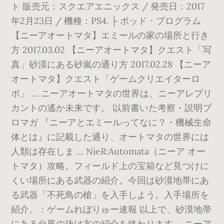
ト 販売元：スクエアエニックス / 発売日：2017
年2月23日 / 機種：PS4. ├ ポッド・プログラム
【ニーアオートマタ】エミールの家の場所と行き
方 2017.03.02 【ニーアオートマタ】クエスト「写
真」砂漠にある砂嵐の通り方 2017.02.28 【ニーア
オートマタ】クエスト「ゲームクリエイターロ
ボ」 … ニーアオートマタの世界は、ニーアレプリ
カントの遙か未来です。 以前書いた考察・説明ブ
ロマガ 『ニーアとエミールってなに？・機械生命
体とは』に記載した通り、オートマタの世界には
人類は存在しま … NieR:Automata（ニーア オー
トマタ）攻略。フィールド上の宝箱など見つけに
くい場所にある武器の紹介。今回は砂漠地帯にあ
る武器「不死鳥の槍」を入手しよう。入手場所を
紹介。：ゲームれぼりゅー速報 以上で、砂漠地帯
にある台風の抜け方の紹介を終わります。 ニーア