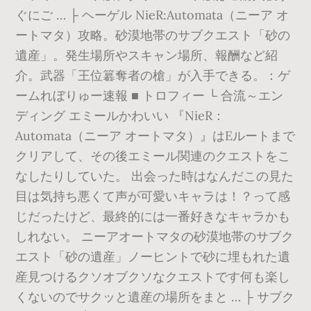
ぐにご … ├ ヘーゲル NieR:Automata（ニーア オ
ートマタ）攻略。砂漠地帯のサブクエスト「砂の
遺産」。発生場所やスキャン場所、報酬など紹
介。武器「王位簒奪者の槍」が入手できる。：ゲ
ームれぼりゅー速報 ■ トロフィー └ 合流～エン
ディング エミールかわいい 『NieR：
Automata（ニーア オートマタ）』はEルートまで
クリアして、その後エミール関連のクエストをこ
なしたりしていた。 出会った時はなんだこの見た
目は気持ち悪くて声が可愛いキャラは！？って感
じだったけど、最終的には一番好きなキャラかも
しれない。 ニーアオートマタの砂漠地帯のサブク
エスト「砂の遺産」ノーヒントで砂に埋もれた遺
産見つけるクソオブクソなクエストです何も楽し
くないのでサクッと遺産の場所をまと … ├ サブク