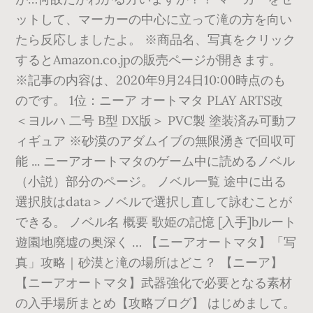
ットして、マーカーの中心に立って滝の方を向い
たら反応しましたよ。 ※商品名、写真をクリック
するとAmazon.co.jpの販売ページが開きます。
※記事の内容は、2020年9月24日10:00時点のも
のです。 1位：ニーア オートマタ PLAY ARTS改
＜ヨルハ 二号 B型 DX版＞ PVC製 塗装済み可動フ
ィギュア ※砂漠のアダムイブの無限湧きで回収可
能 ... ニーアオートマタのゲーム中に読めるノベル
（小説）部分のページ。 ノベル一覧 途中に出る
選択肢はdata＞ノベルで選択し直して詠むことが
できる。 ノベル名 概要 歌姫の記憶 [入手]bルート
遊園地廃墟の奥深く … 【ニーアオートマタ】「写
真」攻略｜砂漠と滝の場所はどこ？ 【ニーア】
【ニーアオートマタ】武器強化で必要となる素材
の入手場所まとめ【攻略ブログ】 はじめまして。