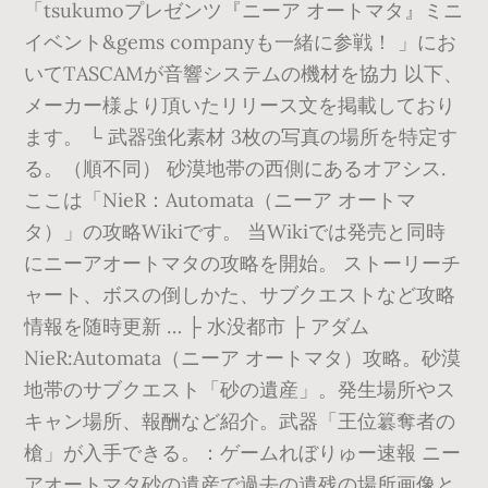
「tsukumoプレゼンツ『ニーア オートマタ』ミニ
イベント&gems companyも一緒に参戦！ 」にお
いてTASCAMが音響システムの機材を協力 以下、
メーカー様より頂いたリリース文を掲載しており
ます。 └ 武器強化素材 3枚の写真の場所を特定す
る。（順不同） 砂漠地帯の西側にあるオアシス.
ここは「NieR：Automata（ニーア オートマ
タ）」の攻略Wikiです。 当Wikiでは発売と同時
にニーアオートマタの攻略を開始。 ストーリーチ
ャート、ボスの倒しかた、サブクエストなど攻略
情報を随時更新 … ├ 水没都市 ├ アダム
NieR:Automata（ニーア オートマタ）攻略。砂漠
地帯のサブクエスト「砂の遺産」。発生場所やス
キャン場所、報酬など紹介。武器「王位簒奪者の
槍」が入手できる。：ゲームれぼりゅー速報 ニー
アオートマタ砂の遺産で過去の遺残の場所画像と