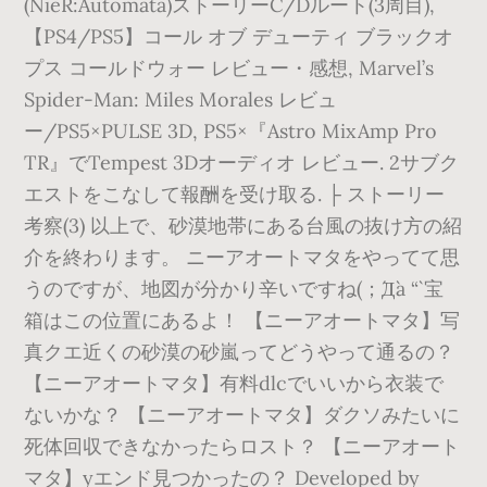
(NieR:Automata)ストーリーC/Dルート(3周目),
【PS4/PS5】コール オブ デューティ ブラックオ
プス コールドウォー レビュー・感想, Marvel’s
Spider-Man: Miles Morales レビュ
ー/PS5×PULSE 3D, PS5×『Astro MixAmp Pro
TR』でTempest 3Dオーディオ レビュー. 2サブク
エストをこなして報酬を受け取る. ├ ストーリー
考察(3) 以上で、砂漠地帯にある台風の抜け方の紹
介を終わります。 ニーアオートマタをやってて思
うのですが、地図が分かり辛いですね(；´Д`a “` 宝
箱はこの位置にあるよ！ 【ニーアオートマタ】写
真クエ近くの砂漠の砂嵐ってどうやって通るの？
【ニーアオートマタ】有料dlcでいいから衣装で
ないかな？ 【ニーアオートマタ】ダクソみたいに
死体回収できなかったらロスト？ 【ニーアオート
マタ】yエンド見つかったの？ Developed by