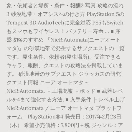
象・依頼者と場所・条件・報酬2 写真 攻略の流れ
3 砂漠地帯・オアシスへの行き方 PlayStation 5の
Tempest 3D AudioTechに完全対応 PS5もSwitch
もスマホもワイヤレス！ バッテリー寿命 … ■ 序
盤攻略のすすめ 『NieR:Automata(ニーアオート
マタ)』の砂漠地帯で発生するサブクエストの一覧
です。発生条件、依頼者(発生場所)、受注できる
キャラ、報酬、クエストの攻略法を掲載していま
す。 砂漠地帯のサブクエスト ジャッカスの研究
クエスト情報 ニーア オートマタ -
NieR:Automata. ├ 工場廃墟 ├ ポッド ■ 武器レベ
ルを4まで強化する方法, ■ 入手条件 ├ レベル上げ
NieR:Automata / ニーア オートマタ プラットフ
ォーム：PlayStation®4 発売日：2017年2月23日
（木） 希望小売価格：7,800円＋税 ジャンル：ア