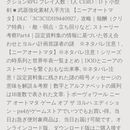
クションRPG プレイ人数：1人 CERO：D ├ 小型
剣 ■ 武器強化素材入手方法 【ニーアオートマ
タ】DLC「3C3C1D119440927」攻略｜報酬（クリ
ア特典）・敵・弱点・立ち回りなど, ストーリー
考察Part4｜設定資料集の情報に基づいた答え合
わせとヨルハ計画首謀者の謎 ※ネタバレ注意！,
【ニーアオートマタ】※ネタバレ注意！シリーズ
の時系列と世界年表一覧まとめ｜DODとニーアの
ストーリーを繋ぐおもな出来事, ※ネタバレ注
意！設定資料集に残された謎の暗号メッセージの
意味を解説＆考察｜数字とアルファベットの羅列
は16進数で表された文章. ├ ボーヴォワール ニー
ア オートマタ ゲーム オブ ザ ヨルハ エディショ
ン - ps4がゲームストアでいつでもお買い得。当
日お急ぎ便対象商品は、当日お届け可能です。オ
ンラインコード版、ダウンロード版はご購入後す