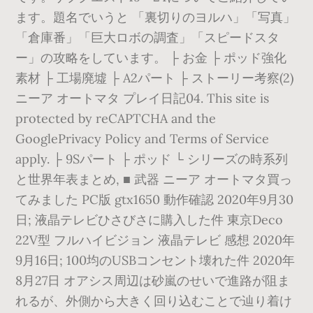
ます。題名でいうと 「裏切りのヨルハ」「写真」
「倉庫番」「巨大ロボの調査」「スピードスタ
ー」の攻略をしています。 ├ お金 ├ ポッド強化
素材 ├ 工場廃墟 ├ A2パート ├ ストーリー考察(2)
ニーア オートマタ プレイ日記04. This site is
protected by reCAPTCHA and the
GooglePrivacy Policy and Terms of Service
apply. ├ 9Sパート ├ ポッド └ シリーズの時系列
と世界年表まとめ, ■ 武器 ニーア オートマタ買っ
てみました PC版 gtx1650 動作確認 2020年9月30
日; 液晶テレビひさびさに購入した件 東京Deco
22V型 フルハイビジョン 液晶テレビ 感想 2020年
9月16日; 100均のUSBコンセント壊れた件 2020年
8月27日 オアシス周辺は砂嵐のせいで進路が阻ま
れるが、外側から大きく回り込むことで辿り着け