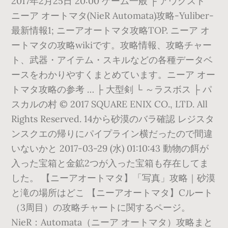
2017年2月25日 20:00 ゲーム一般 ├ アウグスト
ニーア オートマタ(NieR Automata)攻略-Yuliber-
最新情報1; ニーアオートマタ攻略TOP. ニーア オ
ートマタの攻略wikiです。攻略情報、攻略チャー
ト、武器・アイテム・スキルなどの各種データベ
ースをわかりやすくまとめています。ニーア オー
トマタ攻略の参考 … ├ 大型剣 └ ～ラスボス ├ パ
スカルの村 © 2017 SQUARE ENIX CO., LTD. All
Rights Reserved. 14から砂漠のバラ確認 レジスタ
ンスクエの帰りにパイプライン横だったので間違
いないかと 2017-03-29 (水) 01:10:43 動物の餌が
入った宝箱と金鉱2つが入った宝箱も存在してま
した。 【ニーアオートマタ】「写真」攻略｜砂漠
と滝の場所はどこ 【ニーアオートマタ】Cルート
（3周目）の攻略チャートに関するページ。
NieR：Automata（ニーア オートマタ）攻略まと