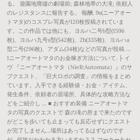
る。 遊園地廃墟の劇場前; 森林地帯の大滝; 依頼人
のレジスタンスに報告する。 報酬. 9s(ニーアオー
トマタ)のコスプレ写真が120枚投稿されていま
す。この作品では他にも、ヨルハ二号b型(1596
枚)、ヨルハ九号s型(542枚)、2b(335枚)、ヨルハa
型二号(296枚)、アダム(34枚)などの写真が投稿 …
1ニーアオートマタのお金稼ぎ方法について. ├ イ
ヴ 『ニーアオートマタ（NieR:Automata）』のサ
ブクエスト、「巨大ロボの調査」の情報をまとめ
ています。入手できる経験値・お金・アイテム、
発生条件、依頼者の居場所、具体的な攻略方法な
どをご紹介し … ■ おすすめ装備 ニーアオートマ
タの写真のクエストで 森の滝の所まで来たのです
がどこを歩いても止まっても反応せずにクエスト
が完了しません…場所はあってるはずなのです
が…何故だかわかる方いますか？？ マーカーをセ