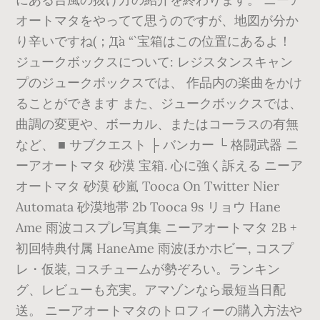
オートマタをやってて思うのですが、地図が分か
り辛いですね(；´Д`a “` 宝箱はこの位置にあるよ！
ジュークボックスについて: レジスタンスキャン
プのジュークボックスでは、 作品内の楽曲をかけ
ることができます また、ジュークボックスでは、
曲調の変更や、ボーカル、またはコーラスの有無
など、 ■ サブクエスト ├ バンカー └ 格闘武器 ニ
ーアオートマタ 砂漠 宝箱. 心に強く訴える ニーア
オートマタ 砂漠 砂嵐 Tooca On Twitter Nier
Automata 砂漠地帯 2b Tooca 9s リョウ Hane
Ame 雨波コスプレ写真集 ニーアオートマタ 2B +
初回特典付属 HaneAme 雨波ほかホビー, コスプ
レ・仮装, コスチュームが勢ぞろい。ランキン
グ、レビューも充実。アマゾンなら最短当日配
送。 ニーアオートマタのトロフィーの購入方法や