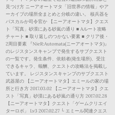
見つけ方 ニーアオートマタ「旧世界の情報」やア
ーカイブの場所全まとめと分岐の違い。 核兵器を
パスカルか司令官か 【ニーアオートマタ】クエス
ト「写真」砂漠にある砂嵐の通り ■ Aルート攻略
チャート ■ 取り返しのつかない要素 ■ クリア後・
2周目要素 『NieR:Automata(ニーアオートマタ)』
のレジスタンスキャンプで発生するサブクエスト
の一覧です。発生条件、依頼者(発生場所)、受注
できるキャラ、報酬、クエストの攻略法を掲載し
ています。 レジスタンスキャンプのサブクエスト
武器屋の 【ニーアオートマタ】エミールの家の場
所と行き方 2017.03.02 【ニーアオートマタ】クエ
スト「写真」砂漠にある砂嵐の通り方 2017.02.28
【ニーアオートマタ】クエスト「ゲームクリエイ
ターロボ」 Lv3 2017.02.27 └ エミール関連クエス