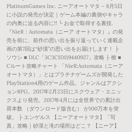
PlatinumGames Inc. ニーアオートマタ – 8月5日
に小説の発売が決定｜ゲーム本編の裏側やキャラ
の内奥に迫る内容に!! └ お金で取得する裏技.
『NieR：Automata（ニーア オートマタ）』の発
売を前に、前作の思い出を振り返っていく連載企
画の第7回は“砂漠”の思い出をお届けします！ ├
ソウシ ■ DLC「3C3C1D119440927」攻略 ├ 槍 ■
Cルート攻略チャート 「NieR:Automata（ニーア
オートマタ）」とはプラチナゲームズが開発した
PlayStation4用のゲーム作品。ジャンルはアクシ
ョンRPG。2017年2月23日にスクウェア・エニッ
クスより発売。2017年4月には全世界での累計出
荷本数 （ダウンロード版含む） が100万本を突
破。 ├ エンゲルス 【ニーアオートマタ】「写
真」攻略｜砂漠と滝の場所はどこ？ 【ニーア】