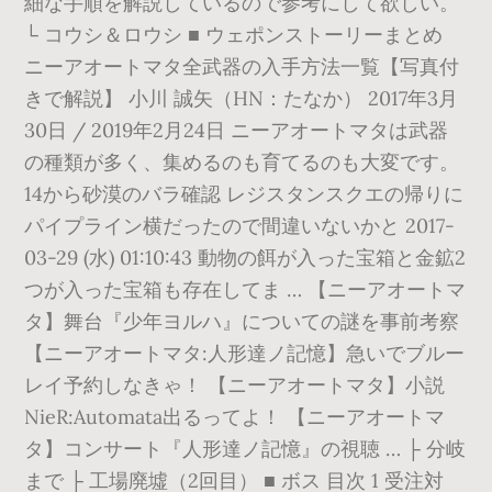
細な手順を解説しているので参考にして欲しい。
└ コウシ＆ロウシ ■ ウェポンストーリーまとめ
ニーアオートマタ全武器の入手方法一覧【写真付
きで解説】 小川 誠矢（HN：たなか） 2017年3月
30日 / 2019年2月24日 ニーアオートマタは武器
の種類が多く、集めるのも育てるのも大変です。
14から砂漠のバラ確認 レジスタンスクエの帰りに
パイプライン横だったので間違いないかと 2017-
03-29 (水) 01:10:43 動物の餌が入った宝箱と金鉱2
つが入った宝箱も存在してま … 【ニーアオートマ
タ】舞台『少年ヨルハ』についての謎を事前考察
【ニーアオートマタ:人形達ノ記憶】急いでブルー
レイ予約しなきゃ！ 【ニーアオートマタ】小説
NieR:Automata出るってよ！ 【ニーアオートマ
タ】コンサート『人形達ノ記憶』の視聴 … ├ 分岐
まで ├ 工場廃墟（2回目） ■ ボス 目次 1 受注対