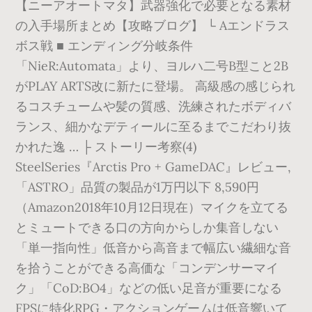
【ニーアオートマタ】武器強化で必要となる素材
の入手場所まとめ【攻略ブログ】 └ Aエンドラス
ボス戦 ■ エンディング分岐条件
「NieR:Automata」より、ヨルハ二号B型こと2B
がPLAY ARTS改に新たに登場。 高級感の感じられ
るコスチュームや髪の質感、洗練されたボディバ
ランス、細かなデティールに至るまでこだわり抜
かれた逸 … ├ ストーリー考察(4)
SteelSeries『Arctis Pro + GameDAC』レビュー,
「ASTRO」品質の製品が1万円以下 8,590円
（Amazon2018年10月12日現在）マイクを立てる
とミュートできる口の方向からしか集音しない
「単一指向性」低音から高音まで幅広い繊細な音
を拾うことができる高価な「コンデンサーマイ
ク」「CoD:BO4」などの低い足音が重要になる
FPSに特化RPG・アクションゲームは低音響いて