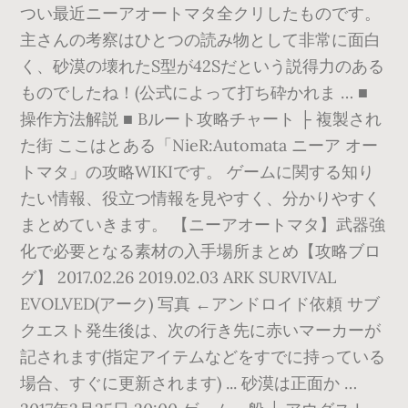
つい最近ニーアオートマタ全クリしたものです。
主さんの考察はひとつの読み物として非常に面白
く、砂漠の壊れたS型が42Sだという説得力のある
ものでしたね！(公式によって打ち砕かれま … ■
操作方法解説 ■ Bルート攻略チャート ├ 複製され
た街 ここはとある「NieR:Automata ニーア オー
トマタ」の攻略WIKIです。 ゲームに関する知り
たい情報、役立つ情報を見やすく、分かりやすく
まとめていきます。 【ニーアオートマタ】武器強
化で必要となる素材の入手場所まとめ【攻略ブロ
グ】 2017.02.26 2019.02.03 ARK SURVIVAL
EVOLVED(アーク) 写真 ←アンドロイド依頼 サブ
クエスト発生後は、次の行き先に赤いマーカーが
記されます(指定アイテムなどをすでに持っている
場合、すぐに更新されます) ... 砂漠は正面か …