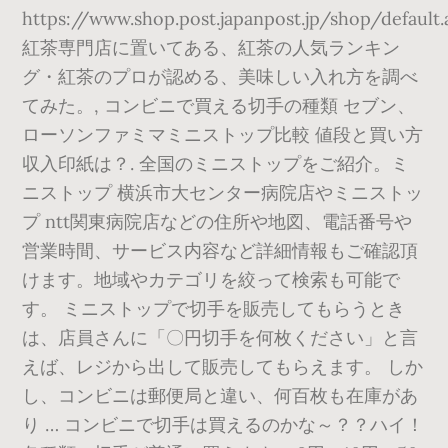
https://www.shop.post.japanpost.jp/shop/default.
紅茶専門店に置いてある、紅茶の人気ランキン
グ・紅茶のプロが認める、美味しい入れ方を調べ
てみた。, コンビニで買える切手の種類 セブン、
ローソンファミマミニストップ比較 値段と買い方
収入印紙は？. 全国のミニストップをご紹介。ミ
ニストップ 横浜市大センター病院店やミニストッ
プ ntt関東病院店などの住所や地図、電話番号や
営業時間、サービス内容など詳細情報もご確認頂
けます。地域やカテゴリを絞って検索も可能で
す。 ミニストップで切手を販売してもらうとき
は、店員さんに「〇円切手を何枚ください」と言
えば、レジから出して販売してもらえます。 しか
し、コンビニは郵便局と違い、何百枚も在庫があ
り … コンビニで切手は買えるのかな～？？ハイ！