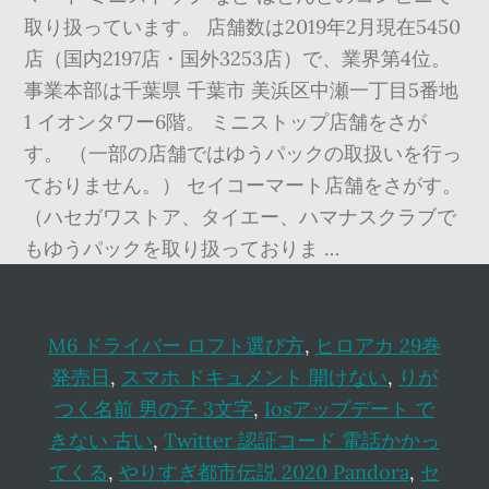
取り扱っています。 店舗数は2019年2月現在5450
店（国内2197店・国外3253店）で、業界第4位。
事業本部は千葉県 千葉市 美浜区中瀬一丁目5番地
1 イオンタワー6階。 ミニストップ店舗をさが
す。 （一部の店舗ではゆうパックの取扱いを行っ
ておりません。） セイコーマート店舗をさがす。
（ハセガワストア、タイエー、ハマナスクラブで
もゆうパックを取り扱っておりま …
M6 ドライバー ロフト選び方
,
ヒロアカ 29巻
発売日
,
スマホ ドキュメント 開けない
,
りが
つく名前 男の子 3文字
,
Iosアップデート で
きない 古い
,
Twitter 認証コード 電話かかっ
てくる
,
やりすぎ都市伝説 2020 Pandora
,
セ