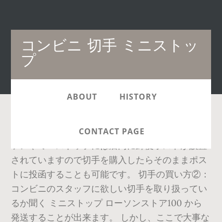
Main
コンビニ 切手 ミニストッ
navigation
プ
ABOUT
HISTORY
大体のコンビニには取り扱いがありますし、ロー
CONTACT PAGE
ソンやミニストップには店内に郵便ポストが設置
されていますので切手を購入したらそのままポス
トに投函することも可能です。 切手の買い方②：
コンビニのスタッフに欲しい切手を取り扱ってい
るか聞く ミニストップ ローソンストア100 から
発送することが出来ます。 しかし、ここで大事な