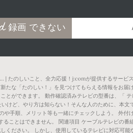
d 録画 できない
… | たのしいこと、全力応援！j:comが提供するサ
新たな「たのしい！」を見つけてもらえる情報をお届けし
ことができます。 動作確認済みテレビの型番は、「 テ
したいけど、やり方は知らない！そんな人のために、本文
のや手順、メリット等も一緒にチェックしよう。 外付けu
やbdに直接録画することはできません。 関連項目 ケーブルテレ
しください。 しかし、使用しているテレビに対応可能