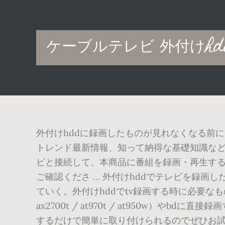
Main
ケーブルテレビ 外付けhd
navigation
外付けhddに録画したものが見れなくなる前に
トレンド最新情報、知って納得な基礎知識など
ビと接続して、本商品に番組を録画・再生する
ご確認くださ … 外付けhddでテレビを録画
ていく。外付けhddでtv録画する時に必要なも
ax2700t / at970t / at950w）
するだけで簡単に取り付けられるのでぜひお試