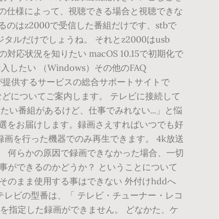
ンの仕様によって、視聴できる場合と視聴できな
はz2000で受信した番組だけです、stbで
だけでしょうね。 それとz2000はusb
の対応状況を知りたい macOS 10.15で初期化で
たい （Windows）その他のFAQ
comが提供するサービスの総合サポートサイトで
どについてご案内します。 テレビに接続して
 「観たい番組があるけど、仕事でみれない...」と悩
1選をお届けします。録画さえすればいつでも好
画を行った機器でのみ再生できます。 4k放送
ん。 何らかの原因で録画できなかった場合、一切
う事ができるのかどうか？ ということについて
そのまま使用する事はできない 外付けhddへ
テレビの型番は、「 テレビ・チューナー・レコ
Dを指定した録画ができません。 どなかた、ケ