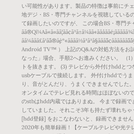
い可能性があります。製品の特徴は事前にチェ
地デジ・BS・専門チャンネルを視聴しているのですが
て録画したいのですが、 この場合BS・専門チャンネルは録画できないでしょうか？ ããã
ãã®Qï¼Aã«ã¤ãã¦ãã¢ã³ã±ã¼ãã«ãååããé¡ããããã
ãã¼ããã£ã¹ã¯ã®ä¸­èº«ãããã½ã³ã³ã
Android TV™ ） 上記のQ&Aの対処
なった」場合、手順2へお進みください。 （1
トを抜きます。 (3) テレビから外付けhddと
usbケーブルで接続します。 外付けhddでうまく
り、音がとんだり、うまくできませんでした。
オンタイムでテレビ見れる時間はほぼないので録
のstbはhdd内蔵ではありまぬ。 今まで
していました。それこそ3年も持たず壊れちゃう状
[hdd登録] をおこなわないと、録画できません
2020年も簡単録画！【ケーブルテレビや光