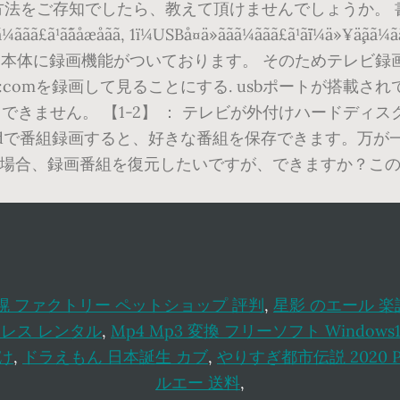
知でしたら、教えて頂けませんでしょうか。 書込番号：585365
ã½ã³ã³ãã§ãã¼ããã£ã¹ã¯ãåæåãã, 1ï¼USBå¤ä»ããã¼ãã
」には、本体に録画機能がついております。 そのためテレ
:comを録画して見ることにする. usbポートが搭載
きません。 【1-2】 ： テレビが外付けハードディス
ddで番組録画すると、好きな番組を保存できます。万が
の場合、録画番組を復元したいですが、できますか？この
幌 ファクトリー ペットショップ 評判
,
星影 のエール 楽
レス レンタル
,
Mp4 Mp3 変換 フリーソフト Windows1
付け
,
ドラえもん 日本誕生 カブ
,
やりすぎ都市伝説 2020 Pa
ルエー 送料
,