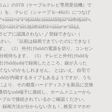
ム）のSTB（ケーブルテレビ専用受信機）で
）を、 テレビ（シャープ lc-46z5）につなげ
ããããã¨ã¯ã§ããªãã®ã§ããï¼,
¯ã¦ã¼ãã£ãªãã£ã§ã®ãã©ã¼ãããæ¹æ³ã¯ãã¡ã,
. 外付けUSBハードディスク (HDD) がブラビアに認識されない / 登録できない（
ください。 「以前は録画できていたのにできなく
。 （2） 外付けhddの電源を切り、コンセン
1分程待ちます。 （5） テレビと外付けhddを
付けhdd(usb)で録画したところ、線が入った
てないのかもしれません。 とはいえ、自宅で
のhddが内蔵するタイプもあるようですが、うち
良により、その都度ハードディスクを新品に交換
を適切なusb端子に接続し、ホームメニューから
sbケーブルで接続されているかご確認ください。
）録画方法が分からない方も！, 格安スマホや