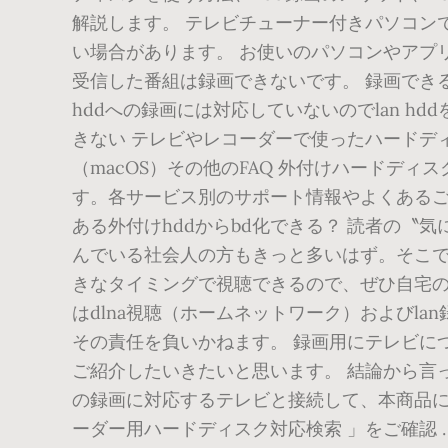
解説します。 テレビチューナー付きパソコン
い場合があります。 お使いのパソコンやアプリ
受信した番組は録画できないです。 録画できる
hddへの録画には対応していないのでlan hddを
きない テレビやレコーダーで使ったハードディス
（macOS）その他のFAQ 外付けハードディス
す。各サービス別のサポート情報やよくあるご
ある外付けhddからbd化できる？ 読者の〝気になる
んでいる社会人の方もきっと多いはず。そこで
きなタイミングで視聴できるので、ぜひ自宅の
はdlna視聴（ホームネットワーク）およびl
その責任を負いかねます。 録画用にテレビにつ
ご紹介したいきたいと思います。 結論から言っ
の録画に対応するテレビと接続して、本商品に
ーダー用ハードディスク対応検索 」をご確認 