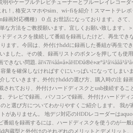
スの説明やケーブルテレビチューナーとブルーレイレコー
らこれ！, 格安スマホやsim、wi-fiを紹介！スマート
録画対応機種） 0 点 お世話になっております。さて、
単な方法をご教授願います。宜しくお願い致します。＞u
ハードディスクを接続して番組を録画したけど、再生でき
ります。今回は、外付けhddに録画した番組が再生でき
まいました。その後、録画リストのボタンを押しても使用
ãå¤ä»ãHDDã®é»æºã³ã¼ããã³ã³ã»ã³ãã
き容量を確保しなければすぐにいっぱいになってしまい
介していきます。外付けhddの選び方、購入時の注 録
搭載されており、外付けハードディスクとusb接続する
テレビ番組を録画する方法は、テレビで録画、パソコンで録画、外付け
選び方についてわかりやすくご紹介します。 我が家のsh
トがありません。 地デジ対応のHDDレコーダーはaquo
テレビ番組を録画するには、ハードディスクを使うのが一
hdd内蔵型と外付けのそれぞれのメリットとデメリット、