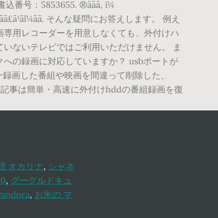
5. ®ããã, ï¼
ã£ã¹ã¯ï¼ä»¥ä¸ãã¼ããã£ã¹ã¯ï¼ãã. そんな疑問にお答えします。 例え
ビ録画専用レコーダーを用意しなくても、外付けハ
されていないテレビではご利用いただけません。 ま
クへの録画に対応していますか？ usbポートが
一録画した番組や映画を間違って削除した、
記事は簡単・高速に外付けhddの番組録画を復
譜 オカリナ
,
シャネ
0
,
グーグルドキュ
ndora
,
お米の マ