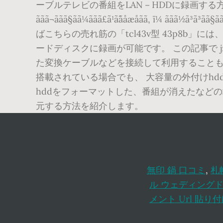
ーブルテレビの番組をLAN－HDDに録画する方法をご存
ããã¬ããã§ãã¼ããã£ã¹ã¯ãåæåãã, ï¼ ãã
ばこちらの売れ筋の「tcl43v型 43p8b
ードディスクに録画が可能です。 この記事で j
た変換ケーブルなどを接続して利用することもで
搭載されている場合でも、 大容量の外付けh
hddをフォーマットした、番組が消えたなど
元する方法を紹介します。
無印 鍋 口コミ
,
札
ル ウェディングド
メント Url 貼り