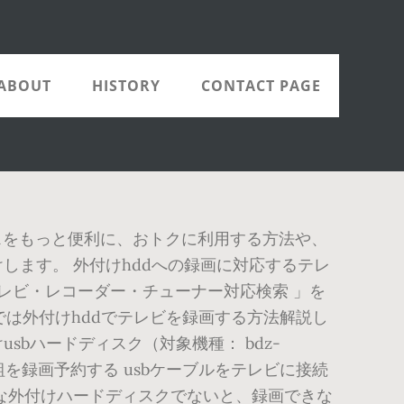
ABOUT
HISTORY
CONTACT PAGE
ービスをもっと便利に、おトクに利用する方法や、
ます。 外付けhddへの録画に対応するテレ
レビ・レコーダー・チューナー対応検索 」を
では外付けhddでテレビを録画する方法解説し
sbハードディスク（対象機種： bdz-
ビの番組を録画予約する usbケーブルをテレビに接続
な外付けハードディスクでないと、録画できな