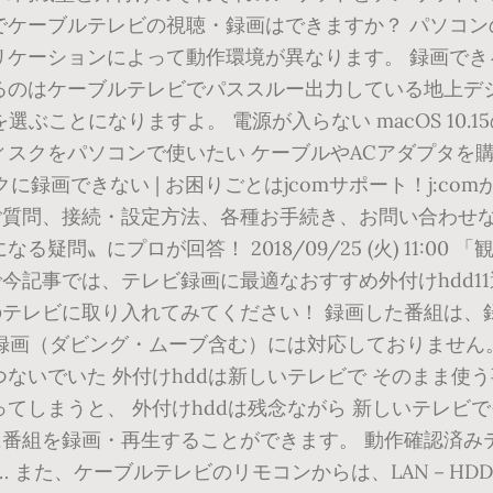
でケーブルテレビの視聴・録画はできますか？ パソコ
ケーションによって動作環境が異なります。 録画できるの
のはケーブルテレビでパススルー出力している地上デジタル
選ぶことになりますよ。 電源が入らない macOS 10.15
クをパソコンで使いたい ケーブルやACアダプタを購入し
クに録画できない | お困りごとはjcomサポート！j:
質問、接続・設定方法、各種お手続き、お問い合わせな
疑問〟にプロが回答！ 2018/09/25 (火) 11:00
今記事では、テレビ録画に最適なおすすめ外付けhdd1
テレビに取り入れてみてください！ 録画した番組は、録
an録画（ダビング・ムーブ含む）には対応しておりませ
ないでいた 外付けhddは新しいテレビで そのまま使
てしまうと、 外付けhddは残念ながら 新しいテレビで
番組を録画・再生することができます。 動作確認済み
… また、ケーブルテレビのリモコンからは、LAN－HD