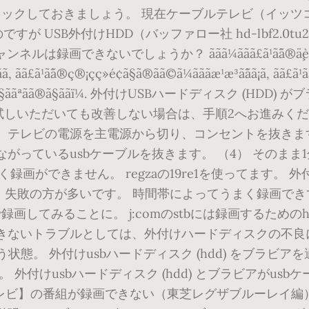
ックしておきましょう。 現在ケーブルテレビ（イッツコ
 USB外付けHDD（バッファロー社 hd-lbf2.0tu2
¼ããã£ã¹ã¯ã®ä¸­èº«ãããã½ã³ã³ã§ããã¯ã¢ã
¾ãã, ãã£ã¹ã¯ã®ç®¡çç»é¢ã§ã®ãã©ã¼ãããæ¹æ³ã¯ãã¡ã, ãã£ã¹ã
§ããã¯ã¢ãããããã¨ã¯ã§ããªãã®ã§ããï¼
方法をお試しいただいても改善しない場合は、手順2へお進み
） テレビの電源を主電源から切り、コンセントを抜きます
つながっているusbケーブルを抜きます。 （4） そのまま
録画ができません。 regzaの19re1を使ってます。 外
 失敗の方が多いです。 時間帯によってうまく録画でき
画してみることに。 j:comのstbには録画するため
録画できないトラブルとしては、外付けハードディスクの不
態。 外付けusbハードディスク (hdd) をブラビア
。 外付けusbハードディスク (hdd) とブラビアがu
テレビ】の番組が録画できない（東芝レグザブルーレイ編