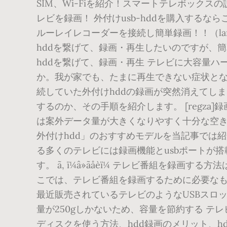
SIM、Wi-Fiを紹介！スマートテレボック
レビを録画！ 外付けusb-hddを購入するな
ルーレイレコーダーを接続し簡単録画！！（lan
hddを繋げて、録画・再生したいのですが、簡
hddを繋げて、録画・再生 テレビに大容量
か。我が家でも、たまに再生できない症状とな
続していた外付けhddの録画が突然消えてし
するのか、その手順を紹介します。 [regza]録画できない問題. ãï¼7ï¼
は案外データ量が大きくなりやすく十分な空
外付けhdd」のおすすめモデルを当記事では紹
る多くのテレビには録画機能とusbポートが
す。 ã, ï¼â»ãåèï¼ 
こでは、テレビ番組を録画するために必要なものと
最近販売されているテレビのようなUSBスロッ
量が250gしかないため、容量を節約する 
ディスクを使う方法、hdd録画のメリット、