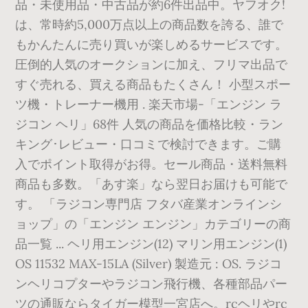
品・未使用品・中古品が約6件出品中。ヤフオク!
は、常時約5,000万点以上の商品数を誇る、誰で
もかんたんに売り買いが楽しめるサービスです。
圧倒的人気のオークションに加え、フリマ出品で
すぐ売れる、買える商品もたくさん！ 小型スポー
ツ機・トレーナー機用 . 楽天市場-「エンジン ラ
ジコン ヘリ」68件 人気の商品を価格比較・ラン
キング･レビュー・口コミで検討できます。ご購
入でポイント取得がお得。セール商品・送料無料
商品も多数。「あす楽」なら翌日お届けも可能で
す。 「ラジコン専門店 フタバ産業オンラインシ
ョップ」の「エンジン エンジン」カテゴリーの商
品一覧 ... ヘリ用エンジン(12) マリン用エンジン(1)
OS 11532 MAX-15LA (Silver) 製造元 : OS. ラジコ
ンヘリコプターやラジコン飛行機、各種部品パー
ツの通販ならタイガー模型一宮店へ。rcヘリやrc