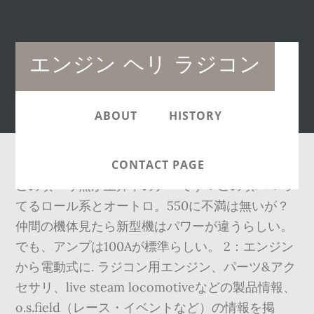
Main
エンジン ヘリ ラジコン
navigation
ABOUT
HISTORY
CONTACT PAGE
この頃ヘリ熱が上昇中のナベです！この頃ハマっ
てるロール系とオートロ。550に不満は無いが？
仲間の機体見たら新型機はパワーが違うらしい。
でも、アンプは100Aが標準らしい。 2：エンジン
から電動式に. ラジコン用エンジン、パーツ&アク
セサリ、live steam locomotiveなどの製品情報、
o.s.field（レース・イベントなど）の情報を掲