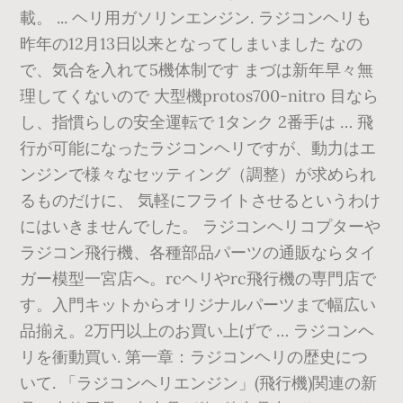
載。 ... ヘリ用ガソリンエンジン. ラジコンヘリも
昨年の12月13日以来となってしまいました なの
で、気合を入れて5機体制です まづは新年早々無
理してくないので 大型機protos700-nitro 目なら
し、指慣らしの安全運転で 1タンク 2番手は … 飛
行が可能になったラジコンヘリですが、動力はエ
ンジンで様々なセッティング（調整）が求められ
るものだけに、 気軽にフライトさせるというわけ
にはいきませんでした。 ラジコンヘリコプターや
ラジコン飛行機、各種部品パーツの通販ならタイ
ガー模型一宮店へ。rcヘリやrc飛行機の専門店で
す。入門キットからオリジナルパーツまで幅広い
品揃え。2万円以上のお買い上げで … ラジコンヘ
リを衝動買い. 第一章：ラジコンヘリの歴史につ
いて. 「ラジコンヘリエンジン」(飛行機)関連の新