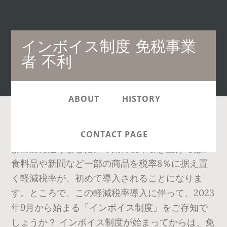
Main
インボイス制度 免税事業
navigation
者 不利
ABOUT
HISTORY
消費税率の8％から10％への引き上げが、いよい
CONTACT PAGE
よ目前に迫りました。今回の税率引き上げでは、
食料品や新聞など一部の商品を税率8％に据え置
く軽減税率が、初めて導入されることになりま
す。ところで、この軽減税率導入に伴って、2023
年9月から始まる「インボイス制度」をご存知で
しょうか？ インボイス制度が始まってからは、免