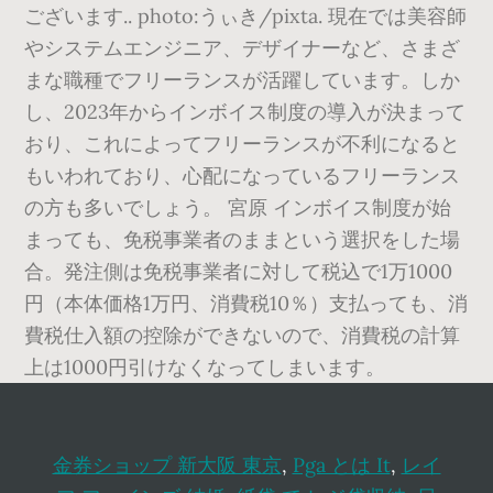
ございます.. photo:うぃき/pixta. 現在では美容師
やシステムエンジニア、デザイナーなど、さまざ
まな職種でフリーランスが活躍しています。しか
し、2023年からインボイス制度の導入が決まって
おり、これによってフリーランスが不利になると
もいわれており、心配になっているフリーランス
の方も多いでしょう。 宮原 インボイス制度が始
まっても、免税事業者のままという選択をした場
合。発注側は免税事業者に対して税込で1万1000
円（本体価格1万円、消費税10％）支払っても、消
費税仕入額の控除ができないので、消費税の計算
上は1000円引けなくなってしまいます。
金券ショップ 新大阪 東京
,
Pga とは It
,
レイ