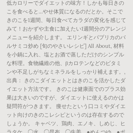
低カロリーでダイエットの味方！しかも毎日きの
こを食べると…やせ体質になるのだとか。そこで
きのこを1週間、毎日食べてカラダの変化を感じて
みて！おかずや主食に加えたい1週間分のアレンジ
メニューを紹介します。 エリンギとパプリカのバ
ルサミコ炒め [旬のやさいレシピ] All About, 材料
を小鍋に入れ、塩とお酒で蒸しただけのシンプル
な料理。食物繊維の他、βカロテンなどのビタミ
ンや不足しがちなミネラルをしっかり補えます。,
出典： きのこダイエットとはきのこを活かしたダ
イエット方法です。 きのこは健康面でのプラス効
果は大きいのですが、ダイエットに使えるのかは
疑問符がつきます。 痩せたという口コミやダイエ
ット向けのきのこレシピというのは存在するので
しょうか。 キャベツ、鶏肉、エノキ、しめじ、ヒ
ラタケ、◯水、◯昆布、◯生姜、●めんつゆ、●ポ