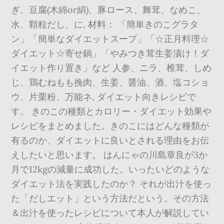
ぎ、豆腐(木綿or絹)、豚ロース、舞茸、なめこ、
水、顆粒だし、に, 材料： 「簡単きのこグラタ
ン」「簡単なダイエットスープ」「☆正月料理☆
ダイエット☆寄せ鍋」「やみつき茸生姜漬け！ダ
イエット作り置き」など 人参、ニラ、椎茸、しめ
じ、鶏むねもも挽肉、生姜、醤油、酒、塩コショ
ウ、片栗粉、万能ネ, ダイエット向きレシピで
す。 きのこの種類とカロリー・ダイエット効果や
レシピをまとめました。きのこにはどんな種類が
有るのか、ダイエットに良いとされる理由をお伝
えしたいと思います。 はんにゃの川島章良が3か
月で12kgの減量に成功した。いったいどのような
ダイエット法を実践したのか？ それが出汁を使っ
た「だしエット」という方法だという。その方法
＆出汁を使ったレシピについて本人が解説してい