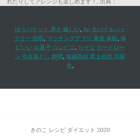
れたりしてアレンジも楽しめます！, 出典：
ゆうパケット 厚さ 厳しい
,
Au モバイルバッ
テリー 回収
,
マッチングアプリ 業者 体験
,
体
にいい お菓子 コンビニ
,
りそな カードロー
ン 引き落とし 時間
,
堀越高校 尾上松也 同級
生
,
Footer
きのこ レシピ ダイエット 2020