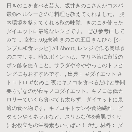
日きのこを食べる芸人、坂井きのこさんがコスパ
最強ヘルシーきのこ料理を教えてくれました。 腸
内環境を整えてくれる秋の味覚、きのこを使った
ダイエットに最適なレシピです。 ぜひ参考にして
みて … 女性: 7.0g未満 きのこの五目きんぴら [シ
ンプル和食レシピ] All About, レンジで作る簡単き
のこマリネ。時短ポイントは、マリネ液に市販の
ポン酢を使うこと。サラダや冷ややっこのトッピ
ングにもおすすめです。, 出典： #ダイエット #
トロトロ #なめこ 夜にキノコを食べるだけと手間
要らずなのが夜キノコダイエット。キノコは低カ
ロリーでいくら食べても太らず、ダイエットに最
適の食べ物です。キノコキトサンや食物繊維、ビ
タミンやミネラルなど、スリムな体&美肌づくり
にお役立ちの栄養素もいっぱい！ #た, 材料： ダ