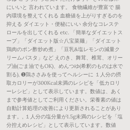
にいいと 言われています。 食物繊維が豊富で 腸
内環境を整えてくれる 血糖値を上がりすぎるのを
抑える ダイエット・便秘にいい 余分なコレステ
ロールを出してくれる etc. 「簡単なダイエットス
ープ」「ダイエット版☆八宝菜麺」「ダイエット
鶏肉のポン酢炒め煮」「豆乳&塩レモンの減量ク
リームパスタ」など えのき、舞茸、椎茸、オリー
ブ油(ごま油でもOK)、めんつゆ(希釈のものは水で
割る), ➊鶏ささみを使ってヘルシーに １人分の摂
取カロリーが300Kcal未満のレシピを「低カロリ
ーレシピ」として表示しています。数値は、あく
まで参考値としてご利用ください。栄養素の値は
自動計算処理の改善により更新されることがあり
ます。, １人分の塩分量が1.5g未満のレシピを「塩
分控えめレシピ」として表示しています。数値