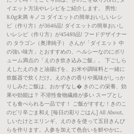
イエット方法やレシピをご紹介します。 男性:
8.0g未満 キノコ ダイエットの簡単おいしいレシ
ピ（作り方）が3646品! ダイエットの簡単おいし
いレシピ（作り方）が45489品! フードデザイナー
の タラゴン（奥津純子） さんが「ダイエット 中
の強い味方」とおすすめの、ヘルシーなのにボリ
ューム満点の「えのき炊き込みご飯」。 下ごしら
えしたえのきと油揚げを、お米や調味料と一緒に
炊飯器で炊くだけ。えのきの香りや風味がしっか
りしみたご飯は、おかずなし� きのこの栄養、効
果や効能は？ 不溶性食物繊維が多い スープとし
ても食べられる一品です！ ご飯がすすむ！きのこ
のピリ辛ごま和え [毎日の彩りごはん] All About,
しいたけとエリンギ、えのきを使って五目きんぴ
らを作ります。人参を加えて色合いを鮮やかに。