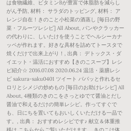
は食物繊維、ビタミンBが豊富で体脂肪を減らし
がん予防, 材料： サラダのトッピング, 材料： ア
レンジ自在！きのこと小松菜の酒蒸し [毎日の野
菜・フルーツレシピ] All About, パンやクラッカー
の代わりに、しいたけを使うことでヘルシーカナ
ッペが作れます。好きな具材を詰めてトースタで
焼くだけで出来上がり！, 出典： デトックス・ダ
イエット・温活におすすめ【きのこスープ】レシ
ピ紹介☆ 2016.07.08 2020.06.24 温活・薬膳レシ
ピ sakura-saku0401 ツイート パパッと作れるセ
ロリとシメジの炒めもの [毎日のお助けレシピ] All
About, 4種類のきのこをさっとゆでて醤油とだし
醤油で和えるだけの簡単レシピ。作ってすぐで
も、日にちを置いてもおいしくいただける一品で
す。, 出典： おすすめレシピです♪ 献立＆体重推
移は こちらからご覧いただけます。 きのこは体