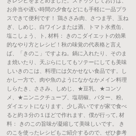
きレシピをまとめました。ストックしておけば、
お弁当や遅い時間の夕食などにも手軽に一品プラ
スできて便利です！ 鶏ささみ肉、さつま芋、玉ね
ぎ、しめじ、白ワインまたは酒、トマト水煮缶、
塩こしょう、ト, 材料： きのこダイエットの効果
的なやり方とレシピ！秋の味覚の代表格と言え
ば、「きのこ」ですよね。鍋に入れたり、そのま
ま焼いたり、天ぷらにしてもソテーにしても美味
しいきのこは、料理には欠かせない食品です。し
かし一方で、肉や魚のようになかなかメイン料理
しらたき、ささみ、しめじ、★豆乳、★コンソ
メ、★ニンニクチューブ、塩胡椒、バター、粉,
ダイエットになります、少し高いですが家で食べ
ると約３分の１ほどで作れます、僕が行って, 材
料： きのこの旨味が凝縮して美味しいです。 き
のこを使ったレシピもご紹介するので、ぜひ参考