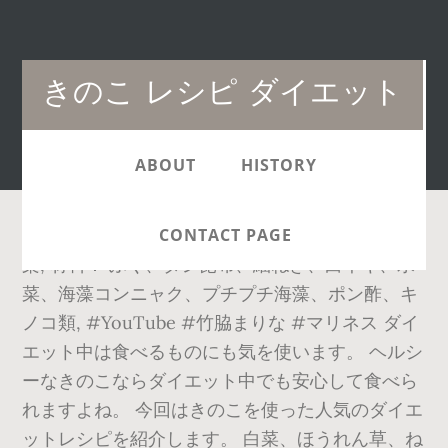
Main
きのこ レシピ ダイエット
navigation
ABOUT
HISTORY
CONTACT PAGE
楽, 材料： ふぐ、ダシ昆布、細ねぎ、白ネギ、水
菜、海藻コンニャク、プチプチ海藻、ポン酢、キ
ノコ類, #YouTube #竹脇まりな #マリネス ダイ
エット中は食べるものにも気を使います。 ヘルシ
ーなきのこならダイエット中でも安心して食べら
れますよね。 今回はきのこを使った人気のダイエ
ットレシピを紹介します。 白菜、ほうれん草、ね